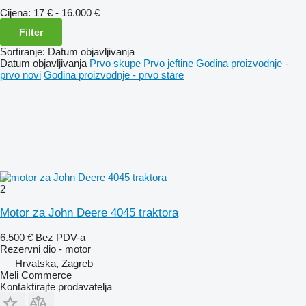
Cijena:
17 € - 16.000 €
Filter
Sortiranje
:
Datum objavljivanja
Datum objavljivanja
Prvo skupe
Prvo jeftine
Godina proizvodnje -
prvo novi
Godina proizvodnje - prvo stare
2
Motor za John Deere 4045 traktora
6.500 €
Bez PDV-a
Rezervni dio - motor
Hrvatska, Zagreb
Meli Commerce
Kontaktirajte prodavatelja