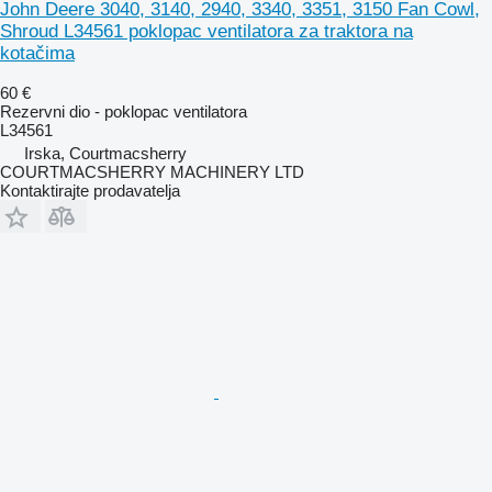
John Deere 3040, 3140, 2940, 3340, 3351, 3150 Fan Cowl,
Shroud L34561 poklopac ventilatora za traktora na
kotačima
60 €
Rezervni dio - poklopac ventilatora
L34561
Irska, Courtmacsherry
COURTMACSHERRY MACHINERY LTD
Kontaktirajte prodavatelja