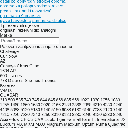
ostali poljoprivredni strojevi
oprema
opreme za poljoprivredne strojeve
prednji traktorski utovarivači
oprema za šumarstvo
glave harvestera
šumarske dizalice
Tip rezervnih dijelova
originalni rezervni dio
analogni
Marka
Po ovom zahtjevu ništa nije pronađeno
Challenger
Cultiplow
AZ
Centaya
Cirrus
Citan
1604
AR
600 - series
773
D series
S series
T series
K-series
V-MIX
QUASAR
310
500
535
743
745
844
845
856
885
956
1020
1030
1056
1083
1255
1460
1660
1680
2020
2166
2188
2366
2388
4210
4230
4240
4408
5088
5120
5130
5140
5150
6088
6130
6140
7088
7120
7140
7210
7220
7230
7240
7250
8010
8120
8230
8240
9120
9230
9240
Axial-Flow
CF
CS
CVX
Ecolo Tiger
Farmall
Farmlift
International
JX
Luxxum
MX
MXM
MXU
Magnum
Maxxum
Optum
Puma
Quadtrac