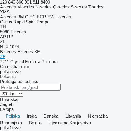
120
840
860
901
911
8400
A-series
M-series
N-series
Q-series
S-series
T-series
XMS
A-series
BM
C
EC
ECR
EW
L-series
Cultus
Rapid
Spirit
Tempo
TH
5080
T-series
AP
RP
ZL
NLX 1024
B-series
F-series
KE
ZF
7211
Crystal
Forterra
Proxima
Corn Champion
prikaži sve
Lokacija
Pretraga po radijusu
Hrvatska
Zagreb
Evropa
Poljska
Irska
Danska
Litvanija
Njemačka
Rumunjska
Belgija
Ujedinjeno Kraljevstvo
prikaži sve