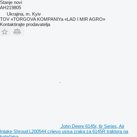
Stanje
novi
AH219805
Ukrajina, m. Kyiv
TOV «TORGOVA KOMPANIYa «LAD I MIR AGRO»
Kontaktirajte prodavatelja
John Deere 6145r, 6r Series, Air
Intake Shroud L200544 crijevo usisa zraka za 6145R traktora na
kotačima