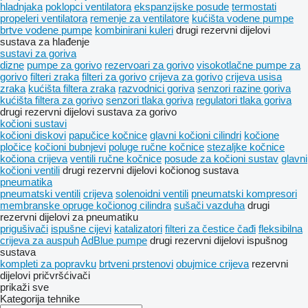
hladnjaka
poklopci ventilatora
ekspanzijske posude
termostati
propeleri ventilatora
remenje za ventilatore
kućišta vodene pumpe
brtve vodene pumpe
kombinirani kuleri
drugi rezervni dijelovi
sustava za hlađenje
sustavi za goriva
dizne
pumpe za gorivo
rezervoari za gorivo
visokotlačne pumpe za
gorivo
filteri zraka
filteri za gorivo
crijeva za gorivo
crijeva usisa
zraka
kućišta filtera zraka
razvodnici goriva
senzori razine goriva
kućišta filtera za gorivo
senzori tlaka goriva
regulatori tlaka goriva
drugi rezervni dijelovi sustava za gorivo
kočioni sustavi
kočioni diskovi
papučice kočnice
glavni kočioni cilindri
kočione
pločice
kočioni bubnjevi
poluge ručne kočnice
stezaljkе kočnice
kočiona crijeva
ventili ručne kočnice
posude za kočioni sustav
glavni
kočioni ventili
drugi rezervni dijelovi kočionog sustava
pneumatika
pneumatski ventili
crijeva
solenoidni ventili
pneumatski kompresori
membranske opruge kočionog cilindra
sušači vazduha
drugi
rezervni dijelovi za pneumatiku
prigušivači
ispušne cijevi
katalizatori
filteri za čestice čađi
fleksibilna
crijeva za auspuh
AdBlue pumpe
drugi rezervni dijelovi ispušnog
sustava
kompleti za popravku
brtveni prstenovi
obujmice crijeva
rezervni
dijelovi
pričvršćivači
prikaži sve
Kategorija tehnike