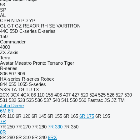
53
SP
AL
CPH
NTA
PD
YP
GL
GT
GZ
REXOR
RH
SE
VARITRON
44C
55D
C-series
D-series
150
Commander
4900
ZX
Zaxis
Terra
Avatar
Maestro
Pronto
Terrano
Tiger
R-series
806
807
906
HX-series
R-series
Robex
844
955
1055
S-series
SXG
TA
TG
TU
TX
2CX
3CX
4CX
86
110
155
406
407
427
520
524
525
526
527
530
531
532
533
535
536
537
540
541
550
560
Fastrac
JS
JZ
TM
John Deere
6M
6R
6R 110
6R 120
6R 145
6R 155
6R 165
6R 175
6R 195
7R
7R 250
7R 270
7R 290
7R 330
7R 350
8R
8R 280
8R 310
8R 340
8RX