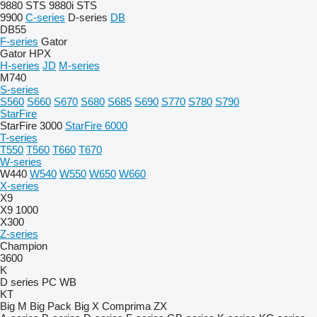
9880 STS
9880i STS
9900
C-series
D-series
DB
DB55
F-series
Gator
Gator HPX
H-series
JD
M-series
M740
S-series
S560
S660
S670
S680
S685
S690
S770
S780
S790
StarFire
StarFire 3000
StarFire 6000
T-series
T550
T560
T660
T670
W-series
W440
W540
W550
W650
W660
X-series
X9
X9 1000
X300
Z-series
Champion
3600
K
D series
PC
WB
KT
Big M
Big Pack
Big X
Comprima
ZX