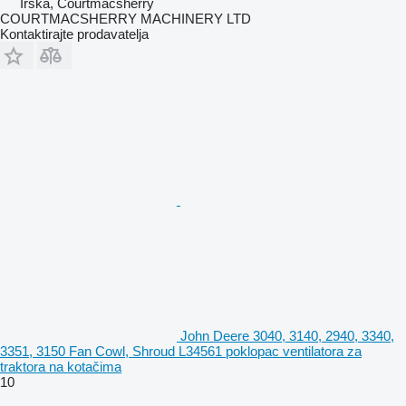
Irska, Courtmacsherry
COURTMACSHERRY MACHINERY LTD
Kontaktirajte prodavatelja
John Deere 3040, 3140, 2940, 3340,
3351, 3150 Fan Cowl, Shroud L34561 poklopac ventilatora za
traktora na kotačima
10