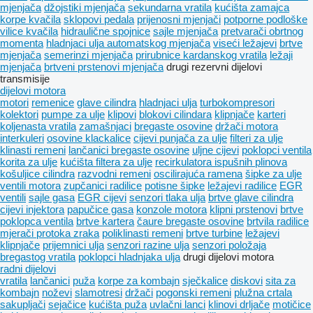
mjenjača
džojstiki mjenjača
sekundarna vratila
kućišta zamajca
korpe kvačila
sklopovi pedala
prijenosni mjenjači
potporne podloške
vilice kvačila
hidraulične spojnice
sajle mjenjača
pretvarači obrtnog
momenta
hladnjaci ulja automatskog mjenjača
viseći ležajevi
brtve
mjenjača
semerinzi mjenjača
prirubnice kardanskog vratila
ležaji
mjenjača
brtveni prstenovi mjenjača
drugi rezervni dijelovi
transmisije
dijelovi motora
motori
remenice
glave cilindra
hladnjaci ulja
turbokompresori
kolektori
pumpe za ulje
klipovi
blokovi cilindara
klipnjače
karteri
koljenasta vratila
zamašnjaci
bregastе osovinе
držači motora
interkuleri
osovine klackalice
cijevi punjača za ulje
filteri za ulje
klinasti remeni
lančanici bregaste osovine
uljne cijevi
poklopci ventila
korita za ulje
kućišta filtera za ulje
recirkulatora ispušnih plinova
košuljice cilindra
razvodni remeni
oscilirajuća ramena
šipke za ulje
ventili motora
zupčanici radilice
potisne šipke
ležajevi radilice
EGR
ventili
sajle gasa
EGR cijevi
senzori tlaka ulja
brtve glave cilindra
cijevi injektora
papučice gasa
konzole motora
klipni prstenovi
brtve
poklopca ventila
brtve kartera
čaure bregaste osovine
brtvila radilice
mjerači protoka zraka
poliklinasti remeni
brtve turbine
ležajevi
klipnjače
prijemnici ulja
senzori razine ulja
senzori položaja
bregastog vratila
poklopci hladnjaka ulja
drugi dijelovi motora
radni dijelovi
vratila
lančanici
puža
korpe za kombajn
sječkalice
diskovi
sita za
kombajn
noževi
slamotresi
držači
pogonski remeni
plužna crtala
sakupljači
sejačice
kućištа puža
uvlačni lanci
klinovi drljače
motičice