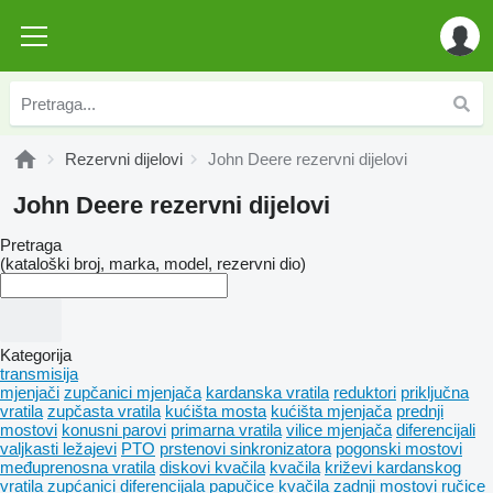
Rezervni dijelovi
John Deere rezervni dijelovi
John Deere rezervni dijelovi
Pretraga
(kataloški broj, marka, model, rezervni dio)
Kategorija
transmisija
mjenjači
zupčanici mjenjača
kardanska vratila
reduktori
priključna
vratila
zupčasta vratila
kućišta mosta
kućišta mjenjača
prednji
mostovi
konusni parovi
primarna vratila
vilice mjenjača
diferencijali
valjkasti ležajevi
PTO
prstenovi sinkronizatora
pogonski mostovi
međuprenosna vratila
diskovi kvačila
kvačila
križevi kardanskog
vratila
zupćanici diferencijala
papučice kvačila
zadnji mostovi
ručice