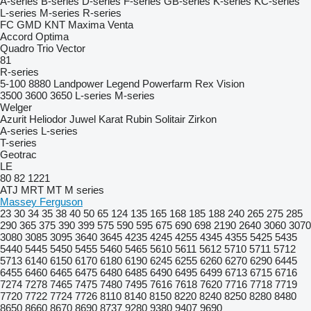
A-series
B-series
D-series
F-series
GB-series
K-series
KC-series
L-series
M-series
R-series
FC
GMD
KNT
Maxima
Venta
Accord
Optima
Quadro
Trio
Vector
81
R-series
5-100
8880
Landpower
Legend
Powerfarm
Rex
Vision
3500
3600
3650
L-series
M-series
Welger
Azurit
Heliodor
Juwel
Karat
Rubin
Solitair
Zirkon
A-series
L-series
T-series
Geotrac
LE
80
82
1221
ATJ
MRT
MT
M series
Massey Ferguson
23
30
34
35
38
40
50
65
124
135
165
168
185
188
240
265
275
285
290
365
375
390
399
575
590
595
675
690
698
2190
2640
3060
3070
3080
3085
3095
3640
3645
4235
4245
4255
4345
4355
5425
5435
5440
5445
5450
5455
5460
5465
5610
5611
5612
5710
5711
5712
5713
6140
6150
6170
6180
6190
6245
6255
6260
6270
6290
6445
6455
6460
6465
6475
6480
6485
6490
6495
6499
6713
6715
6716
7274
7278
7465
7475
7480
7495
7616
7618
7620
7716
7718
7719
7720
7722
7724
7726
8110
8140
8150
8220
8240
8250
8280
8480
8650
8660
8670
8690
8737
9280
9380
9407
9690