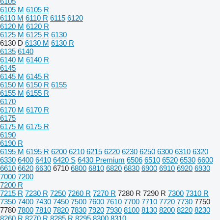
6105
6105 M
6105 R
6110 M
6110 R
6115
6120
6120 M
6120 R
6125 M
6125 R
6130
6130 D
6130 M
6130 R
6135
6140
6140 M
6140 R
6145
6145 M
6145 R
6150 M
6150 R
6155
6155 M
6155 R
6170
6170 M
6170 R
6175
6175 M
6175 R
6190
6190 R
6195 M
6195 R
6200
6210
6215
6220
6230
6250
6300
6310
6320
6330
6400
6410
6420 S
6430 Premium
6506
6510
6520
6530
6600
6610
6620
6630
6710
6800
6810
6820
6830
6900
6910
6920
6930
7000
7200
7200 R
7215 R
7230 R
7250
7260 R
7270 R
7280 R
7290 R
7300
7310 R
7350
7400
7430
7450
7500
7600
7610
7700
7710
7720
7730
7750
7780
7800
7810
7820
7830
7920
7930
8100
8130
8200
8220
8230
8260 R
8270 R
8285 R
8295
8300
8310