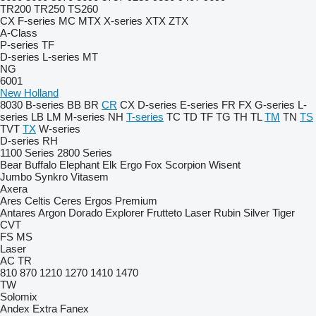
TR200
TR250
TS260
CX
F-series
MC
MTX
X-series
XTX
ZTX
A-Class
P-series
TF
D-series
L-series
MT
NG
6001
New Holland
8030
B-series
BB
BR
CR
CX
D-series
E-series
FR
FX
G-series
L-
series
LB
LM
M-series
NH
T-series
TC
TD
TF
TG
TH
TL
TM
TN
TS
TVT
TX
W-series
D-series
RH
1100 Series
2800 Series
Bear
Buffalo
Elephant
Elk
Ergo
Fox
Scorpion
Wisent
Jumbo
Synkro
Vitasem
Axera
Ares
Celtis
Ceres
Ergos
Premium
Antares
Argon
Dorado
Explorer
Frutteto
Laser
Rubin
Silver
Tiger
CVT
FS
MS
Laser
AC
TR
810
870
1210
1270
1410
1470
TW
Solomix
Andex
Extra
Fanex