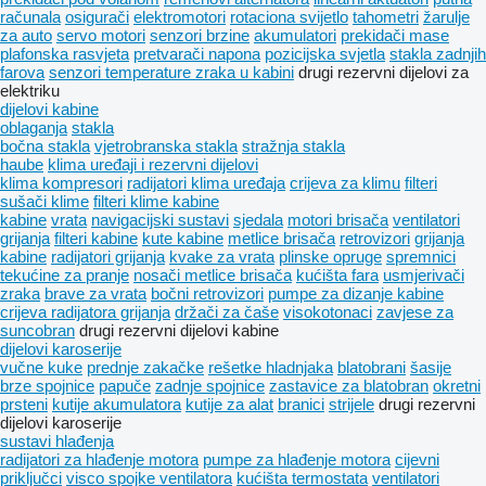
računala
osigurači
elektromotori
rotaciona svijetlo
tahometri
žarulje
za auto
servo motori
senzori brzine
akumulatori
prekidači mase
plafonska rasvjeta
pretvarači napona
pozicijska svjetla
stakla zadnjih
farova
senzori temperature zraka u kabini
drugi rezervni dijelovi za
elektriku
dijelovi kabine
oblaganja
stakla
bočna stakla
vjetrobranska stakla
stražnja stakla
haube
klima uređaji i rezervni dijelovi
klima kompresori
radijatori klima uređaja
crijeva za klimu
filteri
sušači klime
filteri klime kabine
kabine
vrata
navigacijski sustavi
sjedala
motori brisača
ventilatori
grijanja
filteri kabine
kute kabine
metlice brisača
retrovizori
grijanja
kabine
radijatori grijanja
kvake za vrata
plinske opruge
spremnici
tekućine za pranje
nosači metlice brisača
kućišta fara
usmjerivači
zraka
brave za vrata
bočni retrovizori
pumpe za dizanje kabine
crijeva radijatora grijanja
držači za čaše
visokotonaci
zavjese za
suncobran
drugi rezervni dijelovi kabine
dijelovi karoserije
vučne kuke
prednje zakačke
rešetke hladnjaka
blatobrani
šasije
brze spojnice
papuče
zadnje spojnice
zastavice za blatobran
okretni
prsteni
kutije akumulatora
kutije za alat
branici
strijele
drugi rezervni
dijelovi karoserije
sustavi hlađenja
radijatori za hlađenje motora
pumpe za hlađenje motora
cijevni
priključci
visco spojke ventilatora
kućišta termostata
ventilatori