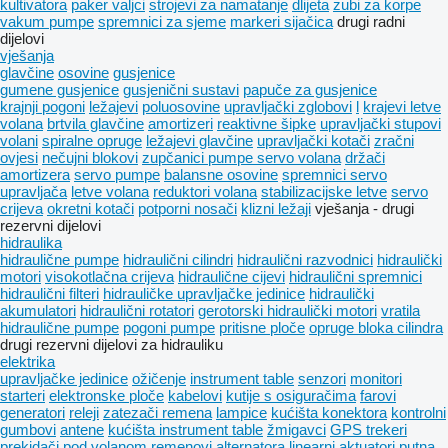
kultivatora
paker valjci
strojevi za namatanje
dlijeta
zubi za korpe
vakum pumpe
spremnici za sjeme
markeri sijačica
drugi radni
dijelovi
vješanja
glavčine
osovine
gusjenice
gumene gusjenice
gusjenični sustavi
papuče za gusjenice
krajnji pogoni
ležajevi
poluosovine
upravljački zglobovi
l
krajevi letve
volana
brtvila glavčine
amortizeri
reaktivne šipke
upravljački stupovi
volani
spiralne opruge
ležajevi glavčine
upravljački kotači
zračni
ovjesi
nečujni blokovi
zupčanici pumpe servo volana
držači
amortizera
servo pumpe
balansne osovine
spremnici servo
upravljača
letve volana
reduktori volana
stabilizacijske letve
servo
crijeva
okretni kotači
potporni nosači
klizni ležaji
vješanja - drugi
rezervni dijelovi
hidraulika
hidraulične pumpe
hidraulični cilindri
hidraulični razvodnici
hidraulički
motori
visokotlačna crijeva
hidraulične cijevi
hidraulični spremnici
hidraulični filteri
hidrauličke upravljačke jedinice
hidraulički
akumulatori
hidraulični rotatori
gerotorski hidraulički motori
vratila
hidraulične pumpe
pogoni pumpe
pritisne ploče
opruge bloka cilindra
drugi rezervni dijelovi za hidrauliku
elektrika
upravljačke jedinice
ožičenje
instrument table
senzori
monitori
starteri
elektronske ploče
kabelovi
kutije s osiguračima
farovi
generatori
releji
zatezači remena
lampice
kućišta konektora
kontrolni
gumbovi
antene
kućišta instrument table
žmigavci
GPS trekeri
prekidači pod volanom
remenovi alternatora
linearni aktuatori
putna