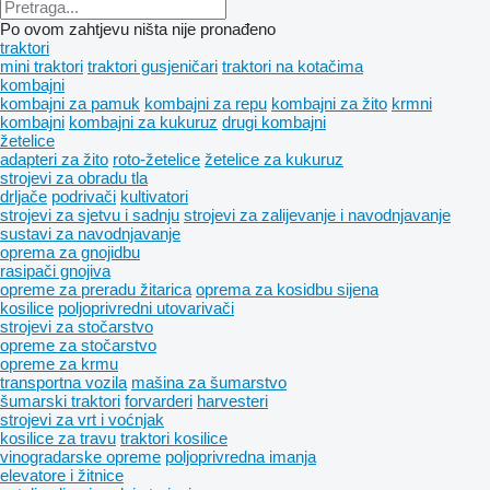
Po ovom zahtjevu ništa nije pronađeno
traktori
mini traktori
traktori gusjeničari
traktori na kotačima
kombajni
kombajni za pamuk
kombajni za repu
kombajni za žito
krmni
kombajni
kombajni za kukuruz
drugi kombajni
žetelice
adapteri za žito
roto-žetelice
žetelice za kukuruz
strojevi za obradu tla
drljače
podrivači
kultivatori
strojevi za sjetvu i sadnju
strojevi za zaliјеvanje i navodnjavanje
sustavi za navodnjavanje
oprema za gnojidbu
rasipači gnojiva
opreme za preradu žitarica
oprema za kosidbu sijena
kosilice
poljoprivredni utovarivači
strojevi za stočarstvo
opreme za stočarstvo
opreme za krmu
transportna vozila
mašina za šumarstvo
šumarski traktori
forvarderi
harvesteri
strojevi za vrt i voćnjak
kosilice za travu
traktori kosilice
vinogradarske opreme
poljoprivrednа imanjа
elevatore i žitnice