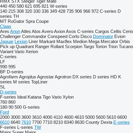
RMX
STX
Steiger
Tiger Mate
440
450
580
621
695
821
W-series
140
215
308
320
330
336
349
428
735
906
966
972
C-series
D
series
TH
MT
RoGator
Spra Coupe
Claas
Ares
Arion
Atles
Atos
Avero
Axion
Axos
C-series
Cargos
Celtis
Cerio
Challenger
Commandor
Conspeed
Corto
Disco
Dominator
Evion
Jaguar
Lexion
Liner
Markant
Maxflex
Medion
Mega
Mercator
Orbis
Pick up
Quadrant
Ranger
Rollant
Scorpion
Targo
Torion
Trion
Tucano
Variant
Vario
Xerion
C-series
LF
990
995
BF
D-series
Agrofarm
Agroplus
Agrostar
Agrotron
DX series
D series
HD
K
series
M series
TopLiner
SL
D-series
F-series
Ideal
Katana
Tigo
Vario
Xylon
760
860
180-90
500
G-series
Ford
2000
3000
3600
3610
4000
4110
4600
4610
5000
5600
5610
6600
6610
6640
7610
7700
7710
8210
8340
8630
County
Dexta
E-series
F-series
L-series
TW
Major
Super Major