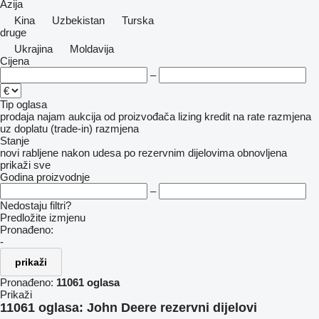
Azija
Kina
Uzbekistan
Turska
druge
Ukrajina
Moldavija
Cijena
–
Tip oglasa
prodaja
najam
aukcija
od proizvođača
lizing
kredit
na rate
razmjena
uz doplatu (trade-in)
razmjena
Stanje
novi
rabljene
nakon udesa
po rezervnim dijelovima
obnovljena
prikaži sve
Godina proizvodnje
–
Nedostaju filtri?
Predložite izmjenu
Pronađeno:
-
prikaži
Pronađeno:
11061 oglasa
Prikaži
11061 oglasa:
John Deere rezervni dijelovi