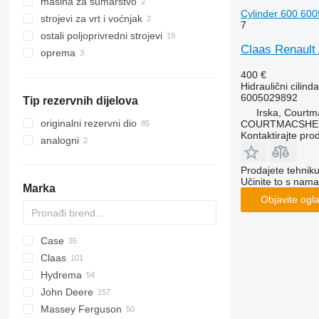
mašina za šumarstvo
prevrtači sijena
mješaone stočne hrane
Cylinder 600 6005
strojevi za vrt i voćnjak
samoutovarne prikolice
harvesteri
samohodne mješaone
7
stočne hrane
ostali poljoprivredni strojevi
traktori kosilice
Claas Renault 
oprema
400 €
Hidraulični cilinda
6005029892
Tip rezervnih dijelova
Irska, Courtm
originalni rezervni dio
COURTMACSHER
Kontaktirajte pro
analogni
Prodajete tehnik
Učinite to s nama
Marka
Objavite ogl
Case
AR
V-MIX
844
Claas
845
580
966
Hydrema
856
Ares
M series
D-series
Vario
2000
AL
44C
ZX
John Deere
2388
Arion
3000
Zaxis
806
HX-series
2CX
Massey Ferguson
8010
Axion
3600
807
R-series
3CX
6M
WB
KT
Big M
Vision
3650
MRT