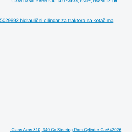
Claas Renault Ares 500, 600 Series, 656rc, Hydraulic Lift
5029892 hidraulični cilindar za traktora na kotačima
Claas Axos 310, 340 Cx Steering Ram Cylinder Car642026,