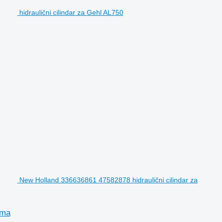
hidraulični cilindar za Gehl AL750
New Holland 336636861 47582878 hidraulični cilindar za
ima