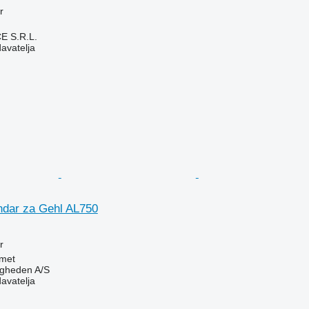
r
E S.R.L.
davatelja
lindar za Gehl AL750
r
met
ingheden A/S
davatelja