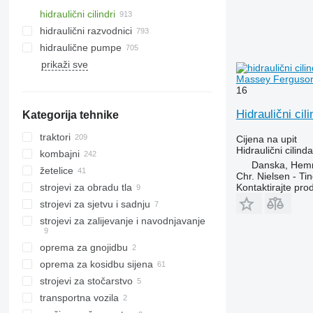
hidraulični cilindri
hidraulični razvodnici
hidraulične pumpe
prikaži sve
Massey Ferguson
16
Hidraulični ci
Kategorija tehnike
traktori
Cijena na upit
Hidraulični cilinda
kombajni
mini traktori
Danska, Hem
žetelice
traktori na kotačima
kombajni za žito
Chr. Nielsen - T
Kontaktirajte pro
strojevi za obradu tla
krmni kombajni
adapteri za žito
strojevi za sjetvu i sadnju
roto-žetelice
drljače
strojevi za zaliјеvanje i navodnjavanje
žetelice za kukuruz
kultivatori
plugovi
oprema za gnojidbu
oprema za kosidbu sijena
rasipači umjetnog gnojiva
strojevi za stočarstvo
kosilice
transportna vozila
poljoprivredni utovarivači
strojevi za stočarstvo