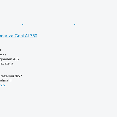
lindar za Gehl AL750
r
met
ingheden A/S
davatelja
rezervni dio?
 odmah!
 dio