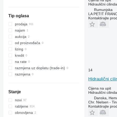
Hidraulični cilinda
prikaži sve
S-series
Rumunjska
T-series
LA PETIT FRANC
Tip oglasa
Kontaktirajte pro
prodaja
najam
aukcija
od proizvođača
lizing
kredit
na rate
razmjena uz doplatu (trade-in)
14
razmjena
Hidraulični ci
Cijena na upit
Stanje
Hidraulični cilinda
Danska, Hem
novi
Chr. Nielsen - T
Kontaktirajte pro
rabljene
obnovljena