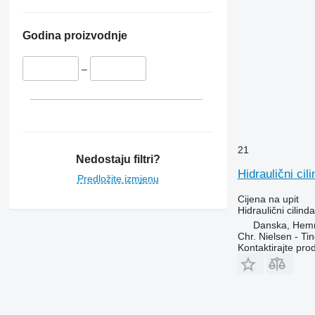
Godina proizvodnje
–
21
Nedostaju filtri?
Hidraulični ci
Predložite izmjenu
Cijena na upit
Hidraulični cilinda
Danska, Hem
Chr. Nielsen - T
Kontaktirajte pro