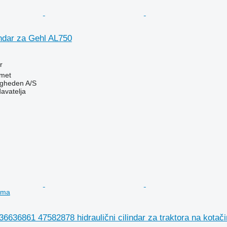
lindar za Gehl AL750
r
met
ingheden A/S
davatelja
čima
6636861 47582878 hidraulični cilindar za traktora na kotač