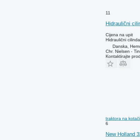
11
Hidraulični ci
Cijena na upit
Hidraulični cilinda
Danska, Hem
Chr. Nielsen - T
Kontaktirajte pro
traktora na kota
6
New Holland 33