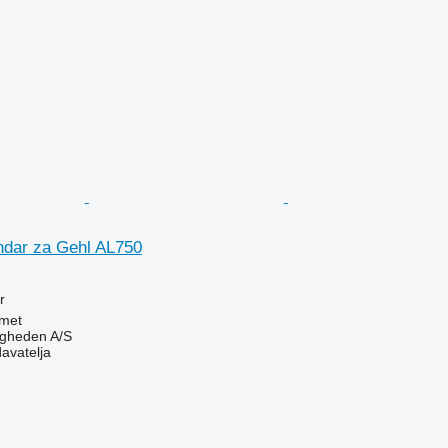
lindar za Gehl AL750
r
met
ingheden A/S
davatelja