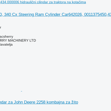
34.000006 hidraulični cilindar za traktora na kotačima
, 340 Cx Steering Ram Cylinder Car642026, 0011375450,434 
r
acsherry
RY MACHINERY LTD
davatelja
lindar za John Deere 2258 kombajna za žito