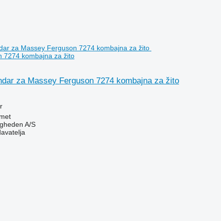
 7274 kombajna za žito
lindar za Massey Ferguson 7274 kombajna za žito
r
met
ingheden A/S
davatelja