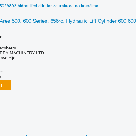
029892 hidraulični cilindar za traktora na kotačima
Ares 500, 600 Series, 656rc, Hydraulic Lift Cylinder 600 600
r
acsherry
RY MACHINERY LTD
davatelja
u?
!
as