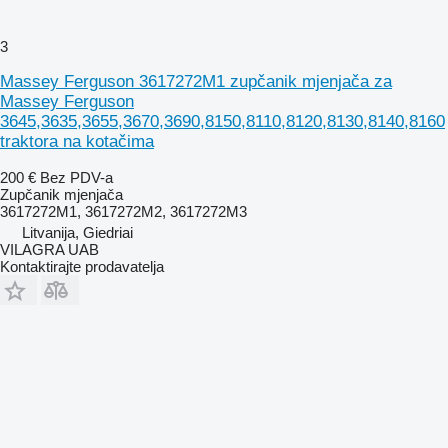
3
Massey Ferguson 3617272M1 zupčanik mjenjača za
Massey Ferguson
3645,3635,3655,3670,3690,8150,8110,8120,8130,8140,8160
traktora na kotačima
200 €
Bez PDV-a
Zupčanik mjenjača
3617272M1, 3617272M2, 3617272M3
Litvanija, Giedriai
VILAGRA UAB
Kontaktirajte prodavatelja