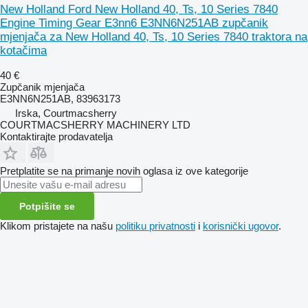
New Holland Ford New Holland 40, Ts, 10 Series 7840
Engine Timing Gear E3nn6 E3NN6N251AB zupčanik
mjenjača za New Holland 40, Ts, 10 Series 7840 traktora na
kotačima
40 €
Zupčanik mjenjača
E3NN6N251AB, 83963173
Irska, Courtmacsherry
COURTMACSHERRY MACHINERY LTD
Kontaktirajte prodavatelja
Pretplatite se na primanje novih oglasa iz ove kategorije
Potpišite se
Klikom pristajete na našu
politiku privatnosti
i
korisnički ugovor
.