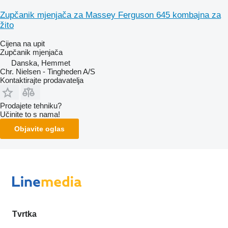
Zupčanik mjenjača za Massey Ferguson 645 kombajna za
žito
Cijena na upit
Zupčanik mjenjača
Danska, Hemmet
Chr. Nielsen - Tingheden A/S
Kontaktirajte prodavatelja
Prodajete tehniku?
Učinite to s nama!
Objavite oglas
Tvrtka