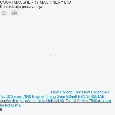
COURTMACSHERRY MACHINERY LTD
Kontaktirajte prodavatelja
New Holland Ford New Holland 40,
Ts, 10 Series 7840 Engine Timing Gear E3nn6 E3NN6N251AB
zupčanik mjenjača za New Holland 40, Ts, 10 Series 7840 traktora
na kotačima
6