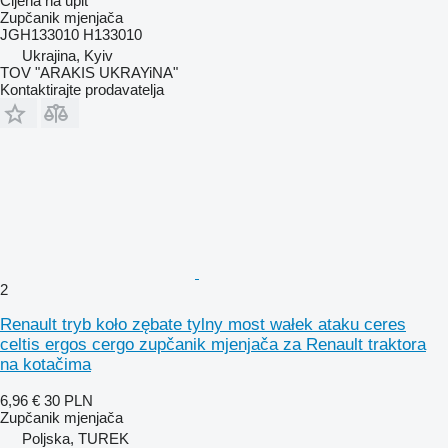
Cijena na upit
Zupčanik mjenjača
JGH133010 H133010
Ukrajina, Kyiv
TOV "ARAKIS UKRAYiNA"
Kontaktirajte prodavatelja
2
Renault tryb koło zębate tylny most wałek ataku ceres
celtis ergos cergo zupčanik mjenjača za Renault traktora
na kotačima
6,96 €
30 PLN
Zupčanik mjenjača
Poljska, TUREK