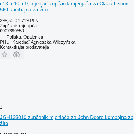
c13, c10, c9; mjenjač zupčanik mjenjača za Claas Lexion
560 kombajna za žito
398,50 €
1.719 PLN
Zupčanik mjenjača
0007690550
Poljska, Opalenica
PHU "Karetina" Agnieszka Wilczyńska
Kontaktirajte prodavatelja
1
JGH133010 zupčanik mjenjača za John Deere kombajna za
žito