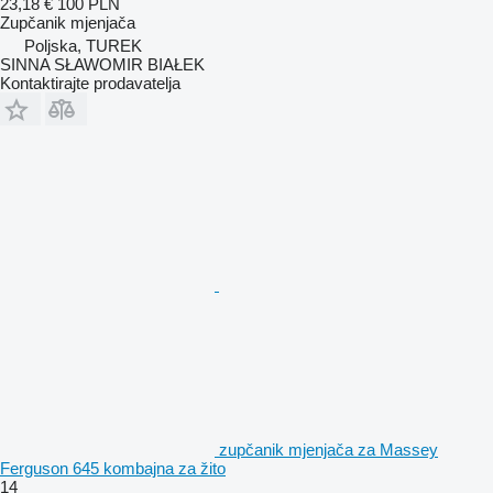
23,18 €
100 PLN
Zupčanik mjenjača
Poljska, TUREK
SINNA SŁAWOMIR BIAŁEK
Kontaktirajte prodavatelja
zupčanik mjenjača za Massey
Ferguson 645 kombajna za žito
14