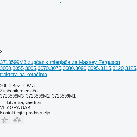
3
3713599M3 zupčanik mjenjača za Massey Ferguson
3050,3055,3065,3070,3075,3080,3090,3095,3115,3120,3125
traktora na kotačima
200 €
Bez PDV-a
Zupčanik mjenjača
3713599M3, 3713599M2, 3713599M1
Litvanija, Giedriai
VILAGRA UAB
Kontaktirajte prodavatelja