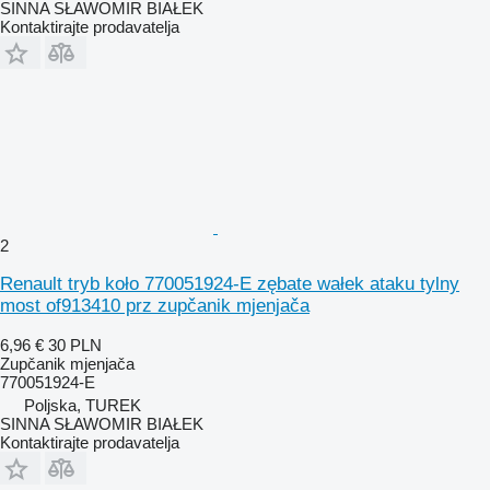
SINNA SŁAWOMIR BIAŁEK
Kontaktirajte prodavatelja
2
Renault tryb koło 770051924-E zębate wałek ataku tylny
most of913410 prz zupčanik mjenjača
6,96 €
30 PLN
Zupčanik mjenjača
770051924-E
Poljska, TUREK
SINNA SŁAWOMIR BIAŁEK
Kontaktirajte prodavatelja