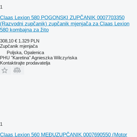
1
Claas Lexion 580 POGONSKI ZUPČANIK 0007703350
(Razvodni zupčanik) zupčanik mjenjača za Claas Lexion
580 kombajna za žito
308,10 €
1.329 PLN
Zupčanik mjenjača
Poljska, Opalenica
PHU "Karetina" Agnieszka Wilczyńska
Kontaktirajte prodavatelja
1
Claas Lexion 560 MEĐUZUPČANIK 0007690550 (Motor