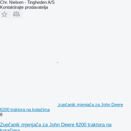
Chr. Nielsen - Tingheden A/S
Kontaktirajte prodavatelja
zupčanik mjenjača za John Deere
6200 traktora na kotačima
8
Zupčanik mjenjača za John Deere 6200 traktora na
kotačima