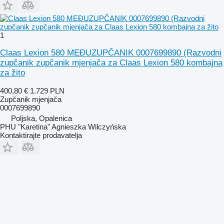
1
Claas Lexion 580 MEĐUZUPČANIK 0007699890 (Razvodni
zupčanik zupčanik mjenjača za Claas Lexion 580 kombajna
za žito
400,80 €
1.729 PLN
Zupčanik mjenjača
0007699890
Poljska, Opalenica
PHU "Karetina" Agnieszka Wilczyńska
Kontaktirajte prodavatelja