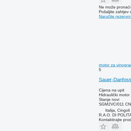
Ne može pronaći 
Pošaljite zahtjev
Naručite rezervni
motor za vinogr
5
Sauer-Danfoss
Cijena na upit
Hidraulički motor
Stanje
novi
SGM2VC/011 CN
Italija, Cingoli
R.A.O. DI POLI
Kontaktirajte pro