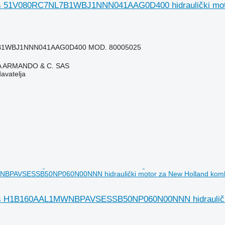
s 51V080RC7NL7B1WBJ1NNN041AAG0D400 hidraulički motor
B1WBJ1NNN041AAG0D400 MOD. 80005025
TA ARMANDO & C. SAS
davatelja
PAVSESSB50NP060N00NNN hidraulički motor za New Holland komba
s H1B160AAL1MWNBPAVSESSB50NP060N00NNN hidraulički m