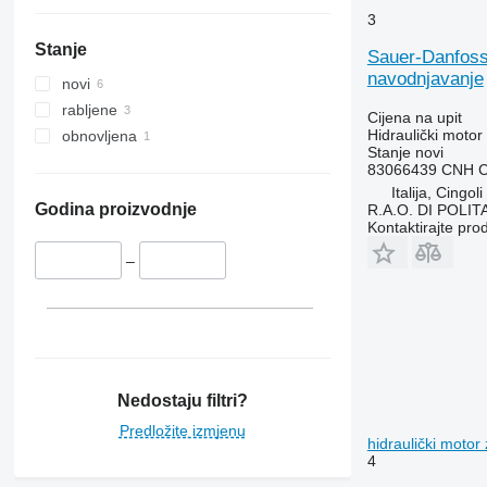
3
Stanje
Sauer-Danfos
navodnjavanje
novi
rabljene
Cijena na upit
Hidraulički motor
obnovljena
Stanje
novi
83066439 CNH C
Italija, Cingoli
Godina proizvodnje
R.A.O. DI POLI
Kontaktirajte pro
–
Nedostaju filtri?
Predložite izmjenu
hidraulički motor
4