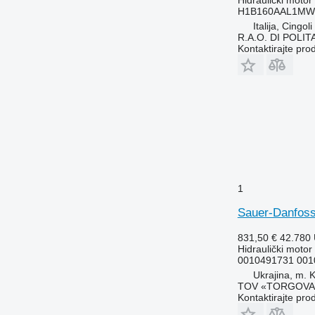
H1B160AAL1MWN
Italija, Cingoli
R.A.O. DI POLI
Kontaktirajte pro
1
Sauer-Danfoss 
831,50 €
42.780
Hidraulički motor
0010491731 001
Ukrajina, m. K
TOV «TORGOVA 
Kontaktirajte pro