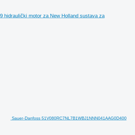
raulički motor za New Holland sustava za
Sauer-Danfoss 51V080RC7NL7B1WBJ1NNN041AAG0D400