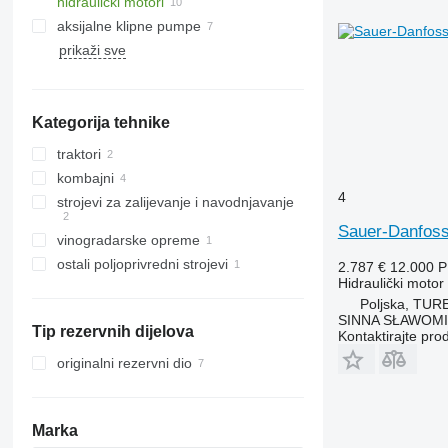
hidraulički motori
aksijalne klipne pumpe
prikaži sve
Kategorija tehnike
traktori
kombajni
traktori na kotačima
4
strojevi za zaliјеvanje i navodnjavanje
kombajni za žito
Sauer-Danfoss 
vinogradarske opreme
sustavi za navodnjavanje
ostali poljoprivredni strojevi
2.787 €
12.000 
Hidraulički motor
Poljska, TUR
SINNA SŁAWOMI
Tip rezervnih dijelova
Kontaktirajte pro
originalni rezervni dio
Marka