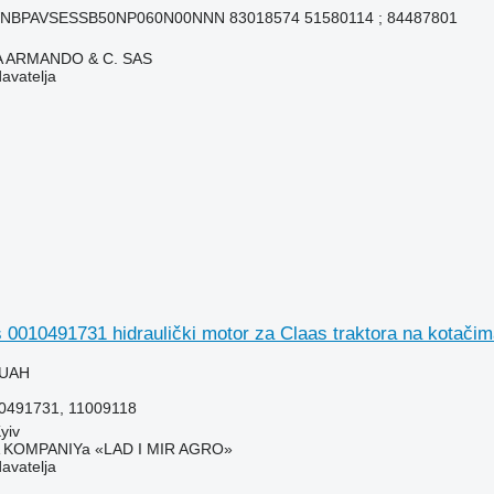
BPAVSESSB50NP060N00NNN 83018574 51580114 ; 84487801
TA ARMANDO & C. SAS
davatelja
0010491731 hidraulički motor za Claas traktora na kotačim
 UAH
0491731, 11009118
yiv
KOMPANIYa «LAD I MIR AGRO»
davatelja