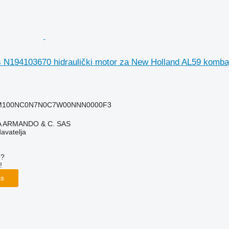
 N194103670 hidraulički motor za New Holland AL59 kombaj
0M100NC0N7N0C7W00NNN0000F3
TA ARMANDO & C. SAS
davatelja
u?
!
as