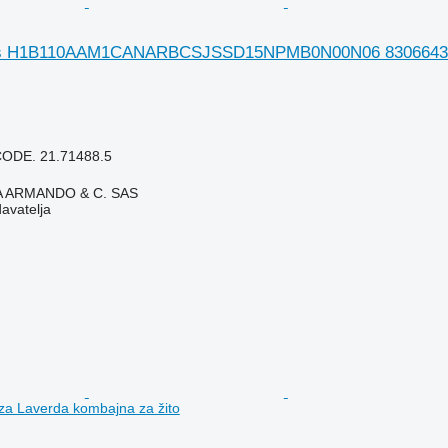
s H1B110AAM1CANARBCSJSSD15NPMB0N00N06 83066439 hid
ODE. 21.71488.5
TA ARMANDO & C. SAS
davatelja
 za Laverda kombajna za žito