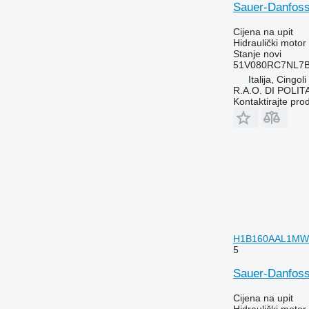
Sauer-Danfos
Cijena na upit
Hidraulički motor
Stanje
novi
51V080RC7NL7
Italija, Cingoli
R.A.O. DI POLI
Kontaktirajte pro
H1B160AAL1MWNB
5
Sauer-Danfos
Cijena na upit
Hidraulički motor