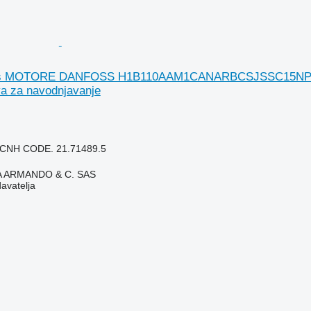
ss MOTORE DANFOSS H1B110AAM1CANARBCSJSSC15NPMB0N
va za navodnjavanje
CNH CODE. 21.71489.5
TA ARMANDO & C. SAS
davatelja