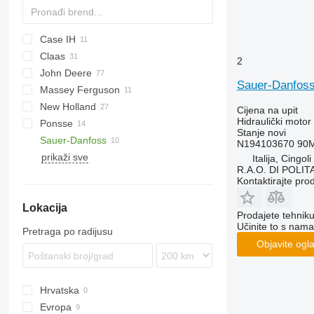
Case IH
Claas
5088
2
John Deere
5130
Commandor
D-series
6610
Sauer-Danfoss
Massey Ferguson
5140
Conspeed
810
Big X
MRT
New Holland
6088
Dominator
1270
30
Cijena na upit
Hidraulički motor
Ponsse
6130
Jaguar
1470
34
CR
Stanje
novi
Sauer-Danfoss
6140
Lexion
1910
38
CX
Ergo
Ergos
N194103670 9
prikaži sve
7088
4730
40
FX
Fox
810
840
Italija, Cingoli
R.A.O. DI POLI
7120
8200
7274
T-series
Scorpion
870
860
Kontaktirajte pro
7140
8400
9280
TF
1270
Lokacija
7230
9500
TS
1470
Prodajete tehnik
8010
9780
TX
Učinite to s nama
Pretraga po radijusu
F-series
Objavite ogl
S-series
T-series
Hrvatska
Evropa