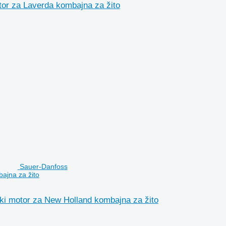
 za Laverda kombajna za žito
Sauer-Danfoss
jna za žito
otor za New Holland kombajna za žito