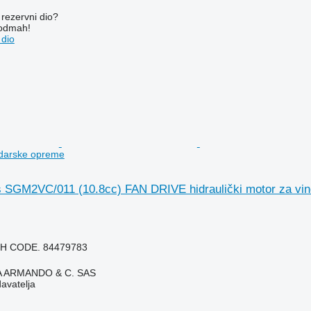
rezervni dio?
 odmah!
 dio
adarske opreme
 SGM2VC/011 (10.8cc) FAN DRIVE hidraulički motor za vi
H CODE. 84479783
TA ARMANDO & C. SAS
davatelja