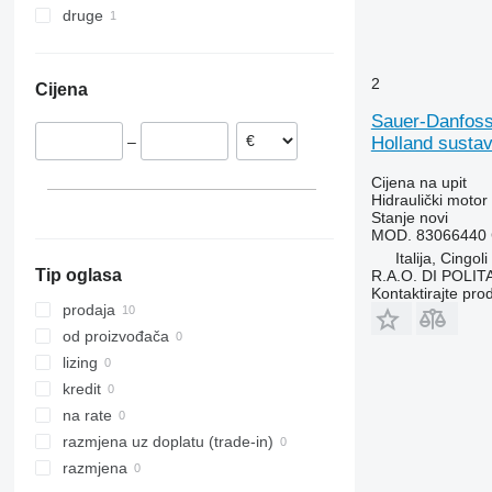
druge
Italija
Poljska
Ukrajina
2
Cijena
Sauer-Danfo
Holland susta
–
Cijena na upit
Hidraulički motor
Stanje
novi
MOD. 83066440 
Italija, Cingoli
Tip oglasa
R.A.O. DI POLI
Kontaktirajte pro
prodaja
od proizvođača
lizing
kredit
na rate
razmjena uz doplatu (trade-in)
razmjena