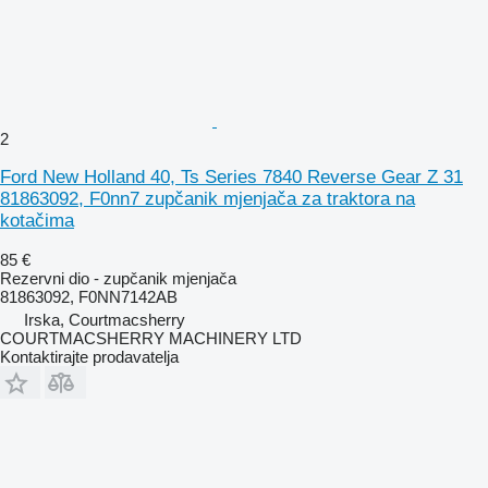
2
Ford New Holland 40, Ts Series 7840 Reverse Gear Z 31
81863092, F0nn7 zupčanik mjenjača za traktora na
kotačima
85 €
Rezervni dio - zupčanik mjenjača
81863092, F0NN7142AB
Irska, Courtmacsherry
COURTMACSHERRY MACHINERY LTD
Kontaktirajte prodavatelja