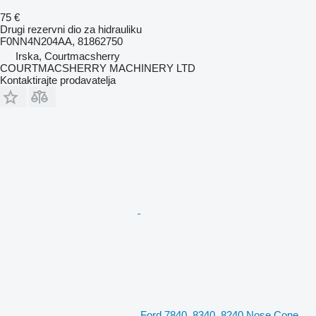
75 €
Drugi rezervni dio za hidrauliku
F0NN4N204AA, 81862750
Irska, Courtmacsherry
COURTMACSHERRY MACHINERY LTD
Kontaktirajte prodavatelja
Ford 7840, 8340, 8240 Nose Cone