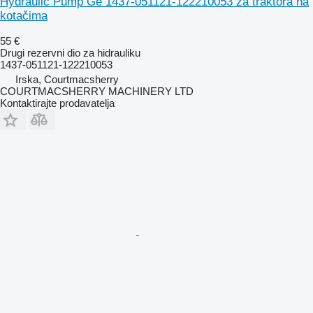
Hydraulic Pump Ge 1437-051121-122210053 za traktora na
kotačima
55 €
Drugi rezervni dio za hidrauliku
1437-051121-122210053
Irska, Courtmacsherry
COURTMACSHERRY MACHINERY LTD
Kontaktirajte prodavatelja