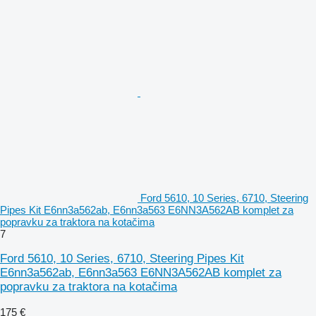
Ford 5610, 10 Series, 6710, Steering
Pipes Kit E6nn3a562ab, E6nn3a563 E6NN3A562AB komplet za
popravku za traktora na kotačima
7
Ford 5610, 10 Series, 6710, Steering Pipes Kit
E6nn3a562ab, E6nn3a563 E6NN3A562AB komplet za
popravku za traktora na kotačima
175 €