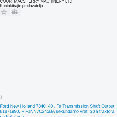
COURTMACSHERRY MACHINERY LTD
Kontaktirajte prodavatelja
3
Ford New Holland 7840, 40 , Ts Transmission Shaft Output
81871990, F F1NN7C245BA sekundarno vratilo za traktora
na kotačima