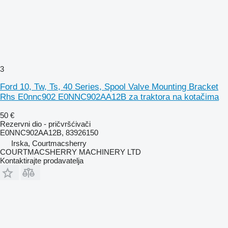
3
Ford 10, Tw, Ts, 40 Series, Spool Valve Mounting Bracket
Rhs E0nnc902 E0NNC902AA12B za traktora na kotačima
50 €
Rezervni dio - pričvršćivači
E0NNC902AA12B, 83926150
Irska, Courtmacsherry
COURTMACSHERRY MACHINERY LTD
Kontaktirajte prodavatelja