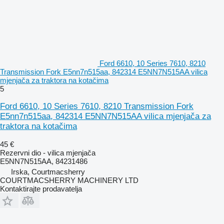
Ford 6610, 10 Series 7610, 8210
Transmission Fork E5nn7n515aa, 842314 E5NN7N515AA vilica
mjenjača za traktora na kotačima
5
Ford 6610, 10 Series 7610, 8210 Transmission Fork
E5nn7n515aa, 842314 E5NN7N515AA vilica mjenjača za
traktora na kotačima
45 €
Rezervni dio - vilica mjenjača
E5NN7N515AA, 84231486
Irska, Courtmacsherry
COURTMACSHERRY MACHINERY LTD
Kontaktirajte prodavatelja