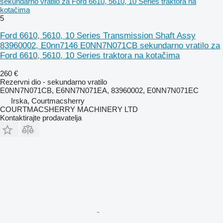
sekundarno vratilo za Ford 6610, 5610, 10 Series traktora na
kotačima
5
Ford 6610, 5610, 10 Series Transmission Shaft Assy
83960002, E0nn7146 E0NN7N071CB sekundarno vratilo za
Ford 6610, 5610, 10 Series traktora na kotačima
260 €
Rezervni dio - sekundarno vratilo
E0NN7N071CB, E6NN7N071EA, 83960002, E0NN7N071EC
Irska, Courtmacsherry
COURTMACSHERRY MACHINERY LTD
Kontaktirajte prodavatelja