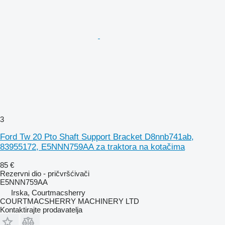
3
Ford Tw 20 Pto Shaft Support Bracket D8nnb741ab,
83955172, E5NNN759AA za traktora na kotačima
85 €
Rezervni dio - pričvršćivači
E5NNN759AA
Irska, Courtmacsherry
COURTMACSHERRY MACHINERY LTD
Kontaktirajte prodavatelja