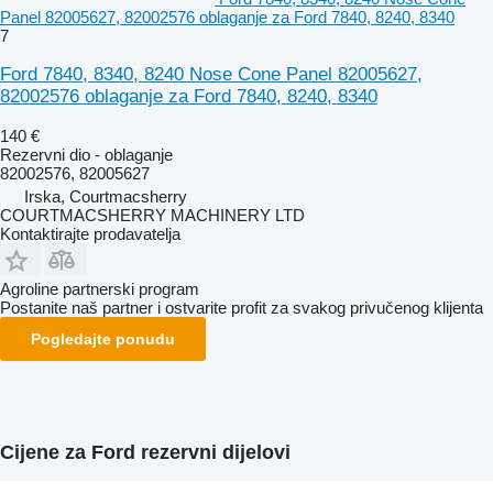
Panel 82005627, 82002576 oblaganje za Ford 7840, 8240, 8340
7
Ford 7840, 8340, 8240 Nose Cone Panel 82005627,
82002576 oblaganje za Ford 7840, 8240, 8340
140 €
Rezervni dio - oblaganje
82002576, 82005627
Irska, Courtmacsherry
COURTMACSHERRY MACHINERY LTD
Kontaktirajte prodavatelja
Agroline partnerski program
Postanite naš partner i ostvarite profit za svakog privučenog klijenta
Pogledajte ponudu
Cijene za Ford rezervni dijelovi