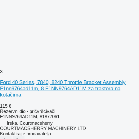
3
Ford 40 Series, 7840, 8240 Throttle Bracket Assembly
F1nn9764ad11m, 8 F1NN9764AD11M za traktora na
kotačima
115 €
Rezervni dio - pričvršćivači
F1NN9764AD11M, 81877061
Irska, Courtmacsherry
COURTMACSHERRY MACHINERY LTD
Kontaktirajte prodavatelja