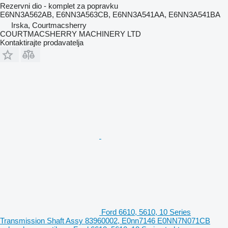
Rezervni dio - komplet za popravku
E6NN3A562AB, E6NN3A563CB, E6NN3A541AA, E6NN3A541BA
Irska, Courtmacsherry
COURTMACSHERRY MACHINERY LTD
Kontaktirajte prodavatelja
Ford 6610, 5610, 10 Series
Transmission Shaft Assy 83960002, E0nn7146 E0NN7N071CB