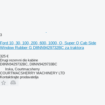
3
Ford 10, 30, 100, 200, 600, 1000, Q, Super Q Cab Side
Window Rubber G D8NN9429732BC za traktora
325 €
Drugi rezervni dio kabine
D8NN9429732BC, D8NN9429733BC
Irska, Courtmacsherry
COURTMACSHERRY MACHINERY LTD
Kontaktirajte prodavatelja