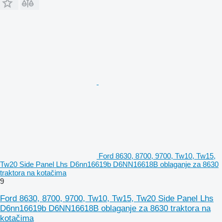
Ford 8630, 8700, 9700, Tw10, Tw15,
Tw20 Side Panel Lhs D6nn16619b D6NN16618B oblaganje za 8630
traktora na kotačima
9
Ford 8630, 8700, 9700, Tw10, Tw15, Tw20 Side Panel Lhs
D6nn16619b D6NN16618B oblaganje za 8630 traktora na
kotačima