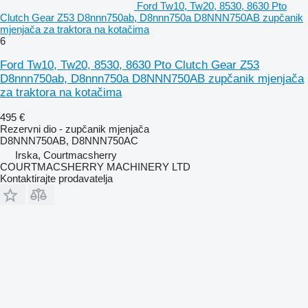
Ford Tw10, Tw20, 8530, 8630 Pto
Clutch Gear Z53 D8nnn750ab, D8nnn750a D8NNN750AB zupčanik
mjenjača za traktora na kotačima
6
Ford Tw10, Tw20, 8530, 8630 Pto Clutch Gear Z53
D8nnn750ab, D8nnn750a D8NNN750AB zupčanik mjenjača
za traktora na kotačima
495 €
Rezervni dio - zupčanik mjenjača
D8NNN750AB, D8NNN750AC
Irska, Courtmacsherry
COURTMACSHERRY MACHINERY LTD
Kontaktirajte prodavatelja