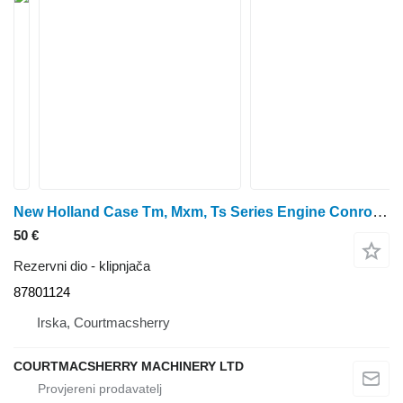
New Holland Case Tm, Mxm, Ts Series Engine Conrod 84144055, 87801124 klipnjača za traktora na kotačima
50 €
Rezervni dio - klipnjača
87801124
Irska, Courtmacsherry
COURTMACSHERRY MACHINERY LTD