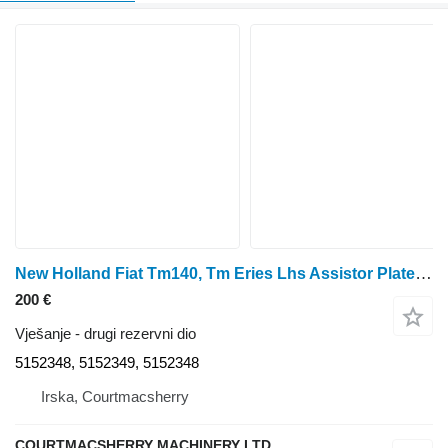
New Holland Fiat Tm140, Tm Eries Lhs Assistor Plate Bracket 5152 5152348 za traktora na kotačima
200 €
Vješanje - drugi rezervni dio
5152348, 5152349, 5152348
Irska, Courtmacsherry
COURTMACSHERRY MACHINERY LTD