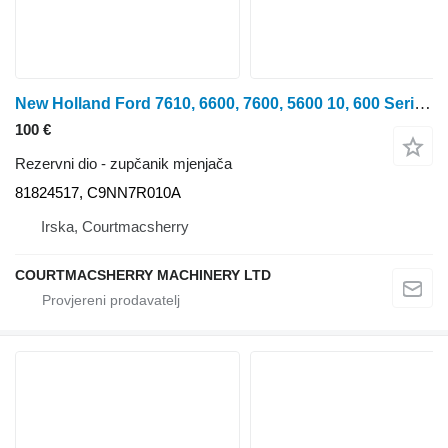
New Holland Ford 7610, 6600, 7600, 5600 10, 600 Series Dual Power Sun Gear Z 81824517 zupčanik mjenjača za traktora na kotačima
100 €
Rezervni dio - zupčanik mjenjača
81824517, C9NN7R010A
Irska, Courtmacsherry
COURTMACSHERRY MACHINERY LTD