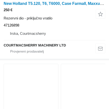
New Holland T5.120, T6, T6000, Case Farmall, Maxxum, Mxu, Pto Shaft 47126898 priključno vratilo za 2017 New Holland T5.120 traktora na kotačima
250 €
Rezervni dio - priključno vratilo
47126898
Irska, Courtmacsherry
COURTMACSHERRY MACHINERY LTD