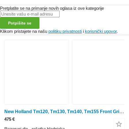
Pretplatite se na primanje novih oglasa iz ove kategorije
Potpišite se
Klikom pristajete na našu
politiku privatnosti
i
korisnički ugovor
.
New Holland Tm120, Tm130, Tm140, Tm155 Front Grill, Grille Panel 82016094 82016093 rešetka hladnjaka za traktora na kotačima
475 €
Rezervni dio - rešetka hladnjaka