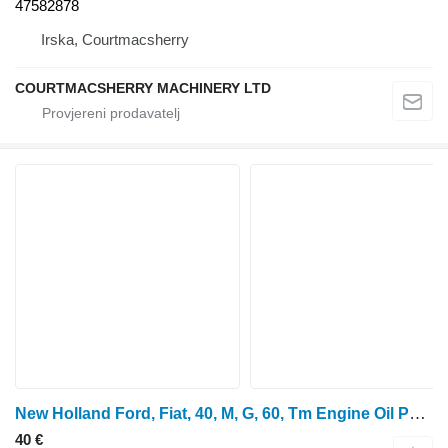
47582878
Irska, Courtmacsherry
COURTMACSHERRY MACHINERY LTD
New Holland Ford, Fiat, 40, M, G, 60, Tm Engine Oil Pumps E9nn6 E9NN6600BB pumpa za ulje za traktora na kotačima
40 €