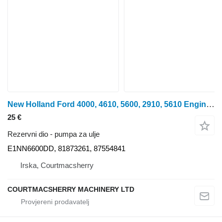
New Holland Ford 4000, 4610, 5600, 2910, 5610 Engines Engine Oil Pump E1nn66 E1NN6600DD pumpa za ulje za traktora na kotačima
25 €
Rezervni dio - pumpa za ulje
E1NN6600DD, 81873261, 87554841
Irska, Courtmacsherry
COURTMACSHERRY MACHINERY LTD