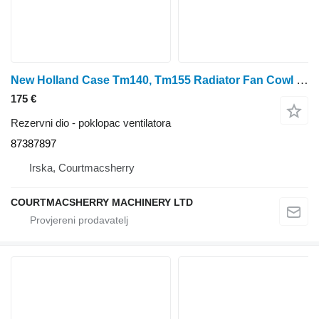
New Holland Case Tm140, Tm155 Radiator Fan Cowl ; 82037649; 82026477 87387897 poklopac ventilatora
175 €
Rezervni dio - poklopac ventilatora
87387897
Irska, Courtmacsherry
COURTMACSHERRY MACHINERY LTD