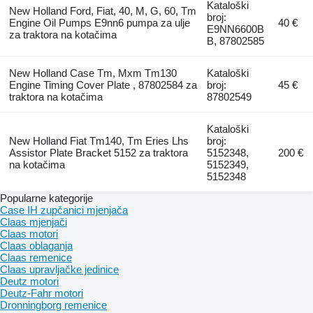
Kataloški
New Holland Ford, Fiat, 40, M, G, 60, Tm
broj:
Engine Oil Pumps E9nn6 pumpa za ulje
40 €
E9NN6600B
za traktora na kotačima
B, 87802585
New Holland Case Tm, Mxm Tm130
Kataloški
Engine Timing Cover Plate , 87802584 za
broj:
45 €
traktora na kotačima
87802549
Kataloški
New Holland Fiat Tm140, Tm Eries Lhs
broj:
Assistor Plate Bracket 5152 za traktora
5152348,
200 €
na kotačima
5152349,
5152348
Popularne kategorije
Case IH zupčanici mjenjača
Claas mjenjači
Claas motori
Claas oblaganja
Claas remenice
Claas upravljačke jedinice
Deutz motori
Deutz-Fahr motori
Dronningborg remenice