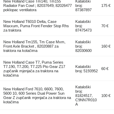
New Holland Case Tm140, Tm155
Kataloški
Radiator Fan Cowl ; 82037649; 82026477
broj:
175 €
poklopac ventilatora
87387897
New Holland T6010 Delta, Case
Kataloški
Maxxum, Puma Front Fender Stop Rhs
broj:
70 €
za traktora
87475473
New Holland Tm155, Tm Case Mxm,
Kataloški
Front Axle Bracket , 82020887 za
broj:
160 €
traktora na kotačima
82030600
New Holland Case T7, Puma Series
T7.190, T7.200, T7.225 Pto Gear Z17
Kataloški
60 €
zupčanik mjenjača za traktora na
broj: 5193952
kotačima
Kataloški
New Holland Ford 7610, 6600, 7600,
broj:
5600 10, 600 Series Dual Power Sun
81824517,
100 €
Gear Z zupčanik mjenjača za traktora na
C9NN7R010
kotačima
A