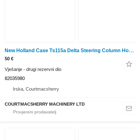
New Holland Case Ts115a Delta Steering Column Housing Support 87327092, 8203 82035980
50 €
Vješanje - drugi rezervni dio
82035980
Irska, Courtmacsherry
COURTMACSHERRY MACHINERY LTD