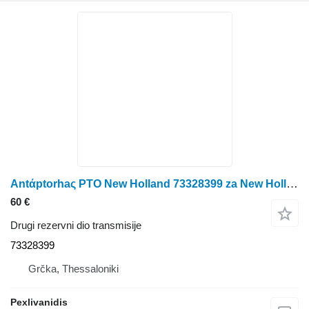
Antάptorhaς PTO New Holland 73328399 za New Holland traktora na kotačima
60 €
Drugi rezervni dio transmisije
73328399
Grčka, Thessaloniki
Pexlivanidis