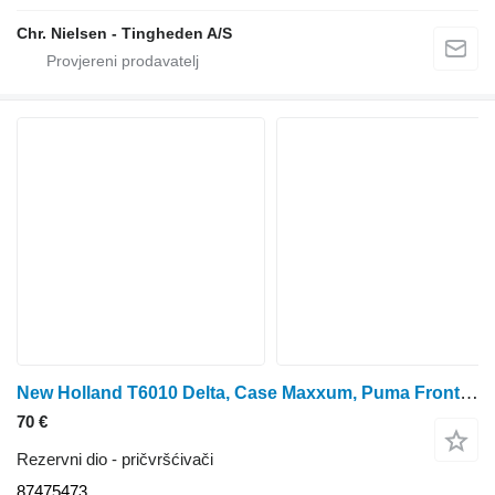
Chr. Nielsen - Tingheden A/S
New Holland T6010 Delta, Case Maxxum, Puma Front Fender Stop Rhs 87475473 za traktora
70 €
Rezervni dio - pričvršćivači
87475473