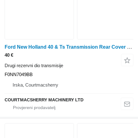
Ford New Holland 40 & Ts Transmission Rear Cover 81869730,f0nn7085ab, F0NN7049BB za New Holland 5640, 6640,7740, 7840, 8240, 8340 traktora na kotačima
40 €
Drugi rezervni dio transmisije
F0NN7049BB
Irska, Courtmacsherry
COURTMACSHERRY MACHINERY LTD