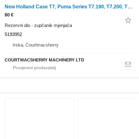
New Holland Case T7, Puma Series T7.190, T7.200, T7.225 Pto Gear Z17 5193952 zupčanik mjenjača za traktora na kotačima
60 €
Rezervni dio - zupčanik mjenjača
5193952
Irska, Courtmacsherry
COURTMACSHERRY MACHINERY LTD