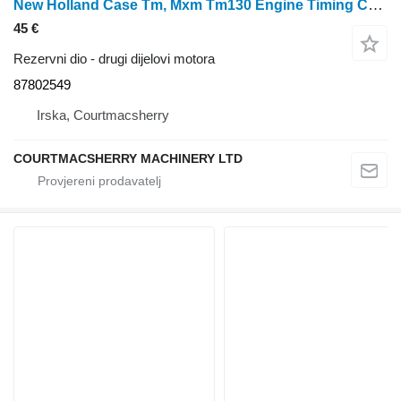
New Holland Case Tm, Mxm Tm130 Engine Timing Cover Plate , 87802584 87802549 za traktora na kotačima
45 €
Rezervni dio - drugi dijelovi motora
87802549
Irska, Courtmacsherry
COURTMACSHERRY MACHINERY LTD