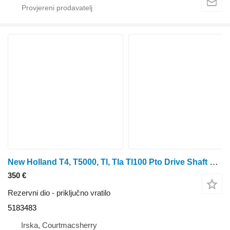
New Holland T4, T5000, Tl, Tla Tl100 Pto Drive Shaft 5183483 priključno vratilo za traktora na kotačima
350 €
Rezervni dio - priključno vratilo
5183483
Irska, Courtmacsherry