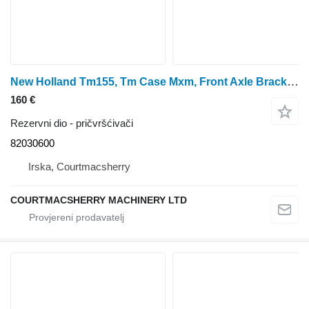
New Holland Tm155, Tm Case Mxm, Front Axle Bracket , 82020887 82030600 za traktora na kotačima
160 €
Rezervni dio - pričvršćivači
82030600
Irska, Courtmacsherry
COURTMACSHERRY MACHINERY LTD