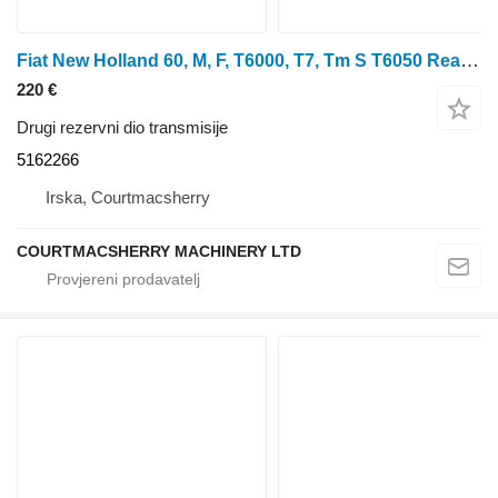
Fiat New Holland 60, M, F, T6000, T7, Tm S T6050 Rear Axle Ring 5162266 za New Holland T6070, T6030, T6050 traktora na kotačima
220 €
Drugi rezervni dio transmisije
5162266
Irska, Courtmacsherry
COURTMACSHERRY MACHINERY LTD