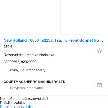
New Holland T6000 Ts115a, Tsa, T6 Front Bonnet Nose Grille 82029992, 8202999 rešetka hladnjaka za traktora na kotačima
230 €
Rezervni dio - rešetka hladnjaka
82029992, 82029993
Irska, Courtmacsherry
COURTMACSHERRY MACHINERY LTD
Ne može pronaći rezervni dio?
Pošaljite zahtjev odmah!
Naručite rezervni dio