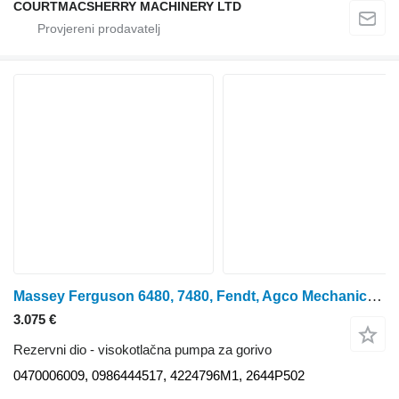
COURTMACSHERRY MACHINERY LTD
Massey Ferguson 6480, 7480, Fendt, Agco Mechanical Injection Pump Kit 0470006009 visokotlačna pumpa za gorivo za traktora na kotačima
3.075 €
Rezervni dio - visokotlačna pumpa za gorivo
0470006009, 0986444517, 4224796M1, 2644P502