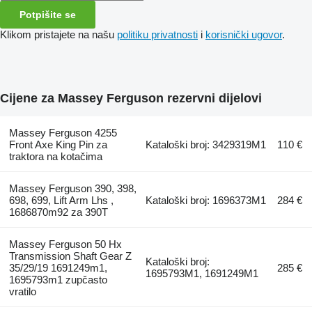
Potpišite se
Klikom pristajete na našu
politiku privatnosti
i
korisnički ugovor
.
Cijene za Massey Ferguson rezervni dijelovi
Massey Ferguson 4255
Front Axe King Pin za
Kataloški broj: 3429319M1
110 €
traktora na kotačima
Massey Ferguson 390, 398,
698, 699, Lift Arm Lhs ,
Kataloški broj: 1696373M1
284 €
1686870m92 za 390T
Massey Ferguson 50 Hx
Transmission Shaft Gear Z
Kataloški broj:
35/29/19 1691249m1,
285 €
1695793M1, 1691249M1
1695793m1 zupčasto
vratilo