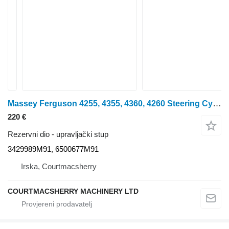
Massey Ferguson 4255, 4355, 4360, 4260 Steering Cylinder Ram 3429989m91 3429989M91 upravljački stup
220 €
Rezervni dio - upravljački stup
3429989M91, 6500677M91
Irska, Courtmacsherry
COURTMACSHERRY MACHINERY LTD