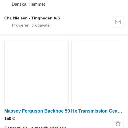
Danska, Hemmet
Chr. Nielsen - Tingheden A/S
Massey Ferguson Backhoe 50 Hx Transmission Gear Z 32 1686041m92, 1685072m2 1685072M2 zupčanik mjenjača
150 €