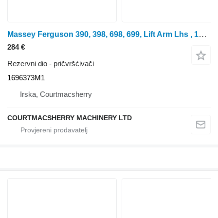
Massey Ferguson 390, 398, 698, 699, Lift Arm Lhs , 1686870m92 1696373M1 za 390T
284 €
Rezervni dio - pričvršćivači
1696373M1
Irska, Courtmacsherry
COURTMACSHERRY MACHINERY LTD