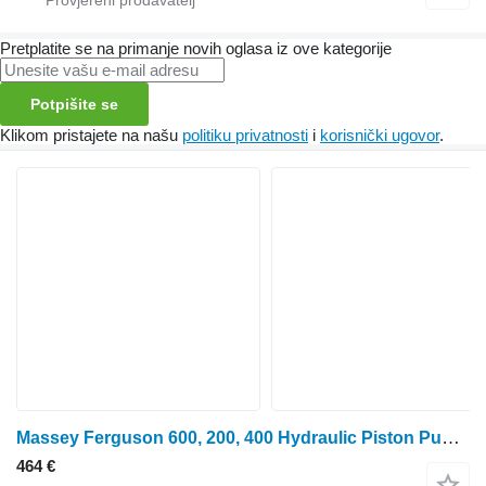
Pretplatite se na primanje novih oglasa iz ove kategorije
Potpišite se
Klikom pristajete na našu
politiku privatnosti
i
korisnički ugovor
.
Massey Ferguson 600, 200, 400 Hydraulic Piston Pump Mkiii 3773700m92, 3773701m91 0012942U91 hidraulična pumpa
464 €