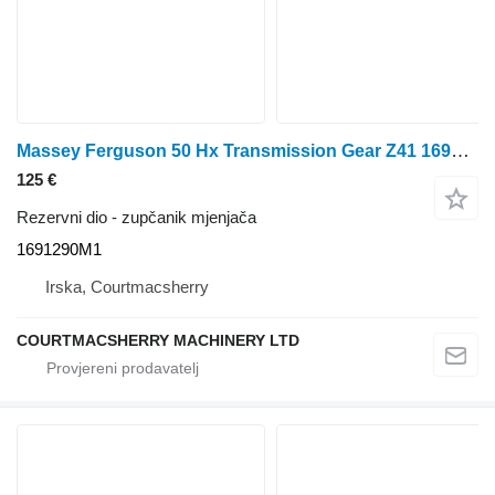
Massey Ferguson 50 Hx Transmission Gear Z41 1691290m1 Check The Photos 1691290M1 zupčanik mjenjača
125 €
Rezervni dio - zupčanik mjenjača
1691290M1
Irska, Courtmacsherry
COURTMACSHERRY MACHINERY LTD