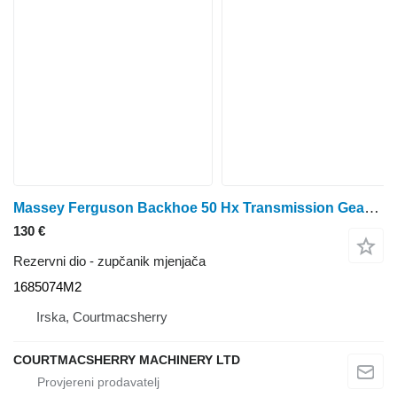
Massey Ferguson Backhoe 50 Hx Transmission Gear Z44 1686043m92, 1685074m2 1685074M2 zupčanik mjenjača
130 €
Rezervni dio - zupčanik mjenjača
1685074M2
Irska, Courtmacsherry
COURTMACSHERRY MACHINERY LTD