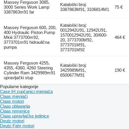
Massey Ferguson 3085,
Kataloški broj:
3000 Series Work Lamp
75 €
3387863M91, 3106814M1
3387863m91 far
Kataloški broj:
Massey Ferguson 600, 200,
0012942U91, 12942U91,
400 Hydraulic Piston Pump
1570012942U91, 30/600-
Mkiii 3773700m92,
464 €
20, 3773700M92,
3773701m91 hidraulična
3773701M91,
pumpa
3773701M92
Massey Ferguson 4255,
Kataloški broj:
4355, 4360, 4260 Steering
3429989M91,
190 €
Cylinder Ram 3429989m91
6500677M91
upravljački stup
Popularne kategorije
Case IH zupčanici mjenjača
Claas mjenjači
Claas motori
Claas oblaganja
Claas remenice
Claas upravljačke jedinice
Deutz motori
Deutz-Fahr motori