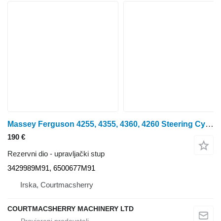
Massey Ferguson 4255, 4355, 4360, 4260 Steering Cylinder Ram 3429989m91 3429989M91 upravljački stup
190 €
Rezervni dio - upravljački stup
3429989M91, 6500677M91
Irska, Courtmacsherry
COURTMACSHERRY MACHINERY LTD