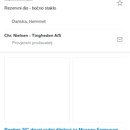
Rezervni dio - bočno staklo
Danska, Hemmet
Chr. Nielsen - Tingheden A/S
Reelrør 30" drugi radni dijelovi za Massey Ferguson 9280 kombajna za žito