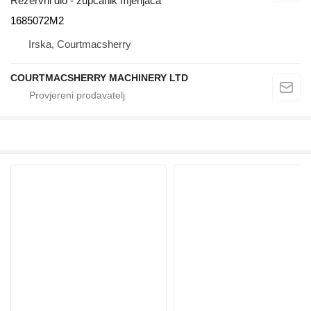
Rezervni dio - zupčanik mjenjača
1685072M2
Irska, Courtmacsherry
COURTMACSHERRY MACHINERY LTD