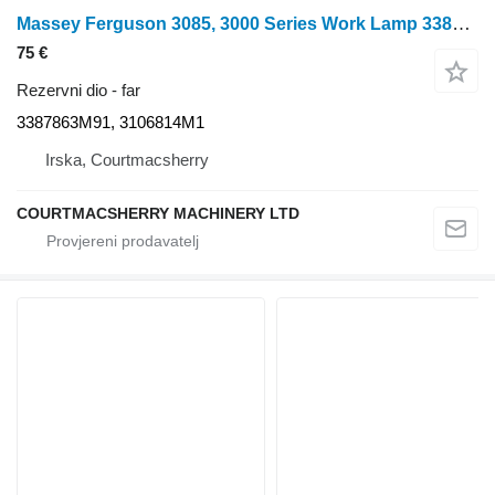
Massey Ferguson 3085, 3000 Series Work Lamp 3387863m91 3387863M91 far
75 €
Rezervni dio - far
3387863M91, 3106814M1
Irska, Courtmacsherry
COURTMACSHERRY MACHINERY LTD