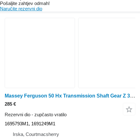
Pošaljite zahtjev odmah!
Naručite rezervni dio
Massey Ferguson 50 Hx Transmission Shaft Gear Z 35/29/19 1691249m1, 1695793m1 1695793M1 zupčasto vratilo
285 €
Rezervni dio - zupčasto vratilo
1695793M1, 1691249M1
Irska, Courtmacsherry