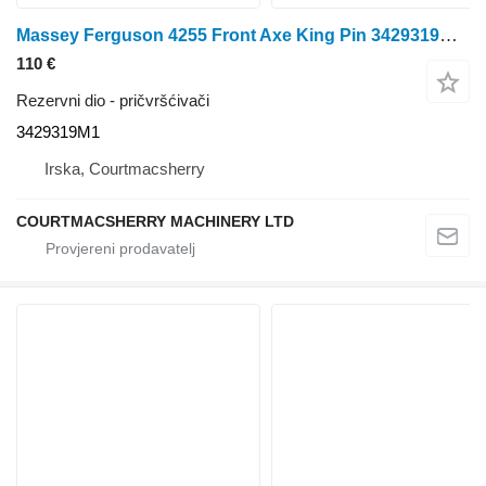
Massey Ferguson 4255 Front Axe King Pin 3429319M1 za traktora na kotačima
110 €
Rezervni dio - pričvršćivači
3429319M1
Irska, Courtmacsherry
COURTMACSHERRY MACHINERY LTD