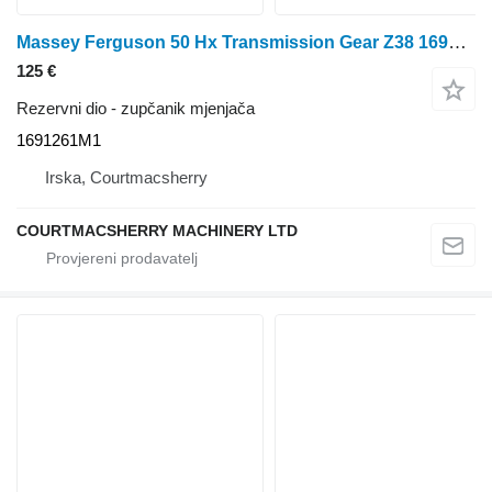
Massey Ferguson 50 Hx Transmission Gear Z38 1691261m1 Check The Photos 1691261M1 zupčanik mjenjača
125 €
Rezervni dio - zupčanik mjenjača
1691261M1
Irska, Courtmacsherry
COURTMACSHERRY MACHINERY LTD