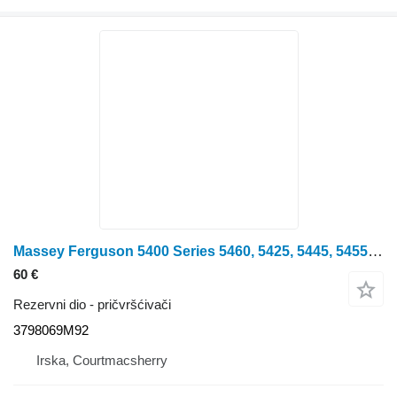
Massey Ferguson 5400 Series 5460, 5425, 5445, 5455 Stabiliser Assy 3798069m92 3798069M92
60 €
Rezervni dio - pričvršćivači
3798069M92
Irska, Courtmacsherry