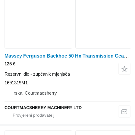
Massey Ferguson Backhoe 50 Hx Transmission Gear 34 Teeth 1691319m1 1691319M1 zupčanik mjenjača
125 €
Rezervni dio - zupčanik mjenjača
1691319M1
Irska, Courtmacsherry
COURTMACSHERRY MACHINERY LTD