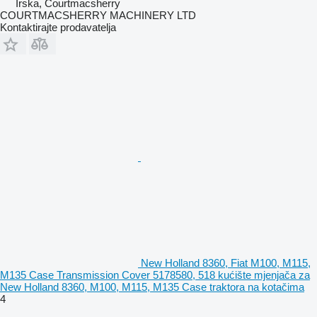
Irska, Courtmacsherry
COURTMACSHERRY MACHINERY LTD
Kontaktirajte prodavatelja
New Holland 8360, Fiat M100, M115,
M135 Case Transmission Cover 5178580, 518 kućište mjenjača za
New Holland 8360, M100, M115, M135 Case traktora na kotačima
4