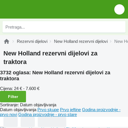
Rezervni dijelovi
New Holland rezervni dijelovi
New Hol
New Holland rezervni dijelovi za
traktora
3732 oglasa:
New Holland rezervni dijelovi za
traktora
Cijena:
24 € - 7.600 €
Filter
Sortiranje
:
Datum objavljivanja
Datum objavljivanja
Prvo skupe
Prvo jeftine
Godina proizvodnje -
prvo novi
Godina proizvodnje - prvo stare