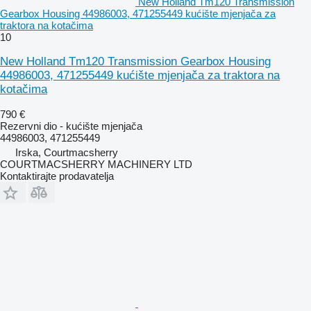
New Holland Tm120 Transmission
Gearbox Housing 44986003, 471255449 kućište mjenjača za
traktora na kotačima
10
New Holland Tm120 Transmission Gearbox Housing
44986003, 471255449 kućište mjenjača za traktora na
kotačima
790 €
Rezervni dio - kućište mjenjača
44986003, 471255449
Irska, Courtmacsherry
COURTMACSHERRY MACHINERY LTD
Kontaktirajte prodavatelja