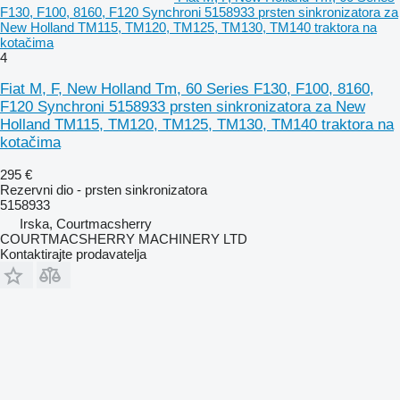
F130, F100, 8160, F120 Synchroni 5158933 prsten sinkronizatora za
New Holland TM115, TM120, TM125, TM130, TM140 traktora na
kotačima
4
Fiat M, F, New Holland Tm, 60 Series F130, F100, 8160,
F120 Synchroni 5158933 prsten sinkronizatora za New
Holland TM115, TM120, TM125, TM130, TM140 traktora na
kotačima
295 €
Rezervni dio - prsten sinkronizatora
5158933
Irska, Courtmacsherry
COURTMACSHERRY MACHINERY LTD
Kontaktirajte prodavatelja