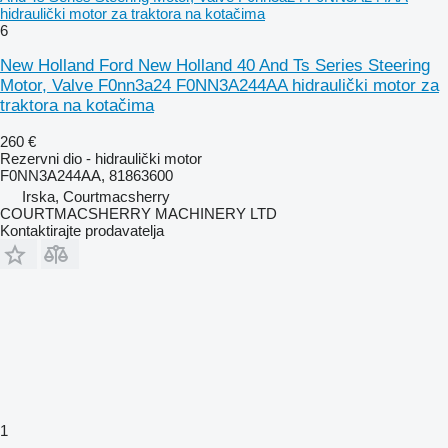
hidraulički motor za traktora na kotačima
6
New Holland Ford New Holland 40 And Ts Series Steering
Motor, Valve F0nn3a24 F0NN3A244AA hidraulički motor za
traktora na kotačima
260 €
Rezervni dio - hidraulički motor
F0NN3A244AA, 81863600
Irska, Courtmacsherry
COURTMACSHERRY MACHINERY LTD
Kontaktirajte prodavatelja
1