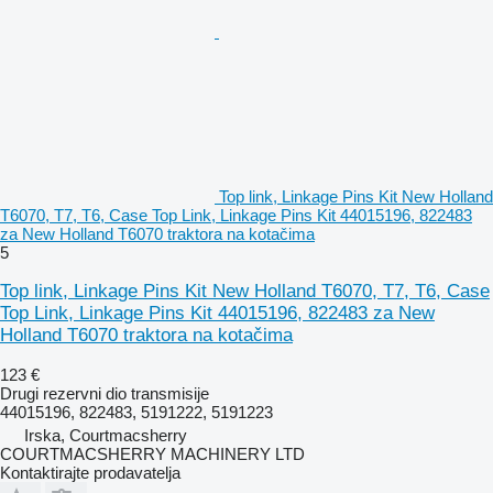
Top link, Linkage Pins Kit New Holland
T6070, T7, T6, Case Top Link, Linkage Pins Kit 44015196, 822483
za New Holland T6070 traktora na kotačima
5
Top link, Linkage Pins Kit New Holland T6070, T7, T6, Case
Top Link, Linkage Pins Kit 44015196, 822483 za New
Holland T6070 traktora na kotačima
123 €
Drugi rezervni dio transmisije
44015196, 822483, 5191222, 5191223
Irska, Courtmacsherry
COURTMACSHERRY MACHINERY LTD
Kontaktirajte prodavatelja