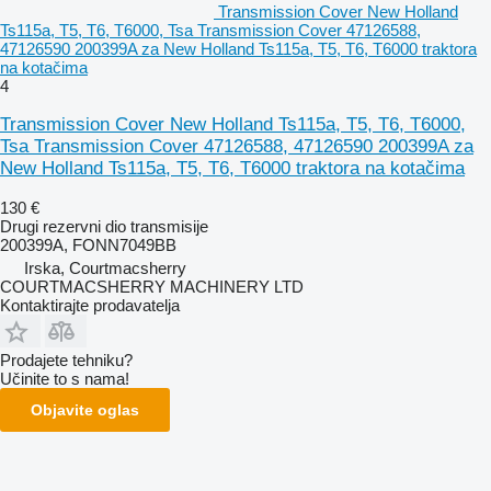
Transmission Cover New Holland
Ts115a, T5, T6, T6000, Tsa Transmission Cover 47126588,
47126590 200399A za New Holland Ts115a, T5, T6, T6000 traktora
na kotačima
4
Transmission Cover New Holland Ts115a, T5, T6, T6000,
Tsa Transmission Cover 47126588, 47126590 200399A za
New Holland Ts115a, T5, T6, T6000 traktora na kotačima
130 €
Drugi rezervni dio transmisije
200399A, FONN7049BB
Irska, Courtmacsherry
COURTMACSHERRY MACHINERY LTD
Kontaktirajte prodavatelja
Prodajete tehniku?
Učinite to s nama!
Objavite oglas