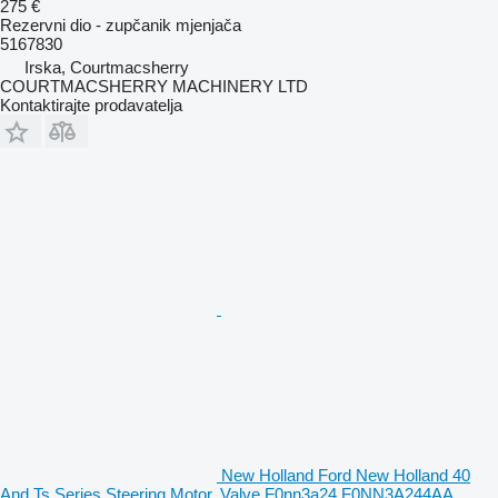
275 €
Rezervni dio - zupčanik mjenjača
5167830
Irska, Courtmacsherry
COURTMACSHERRY MACHINERY LTD
Kontaktirajte prodavatelja
New Holland Ford New Holland 40
And Ts Series Steering Motor, Valve F0nn3a24 F0NN3A244AA