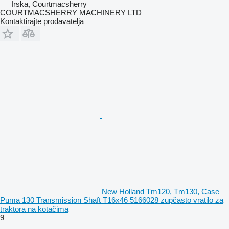
Irska, Courtmacsherry
COURTMACSHERRY MACHINERY LTD
Kontaktirajte prodavatelja
New Holland Tm120, Tm130, Case
Puma 130 Transmission Shaft T16x46 5166028 zupčasto vratilo za
traktora na kotačima
9