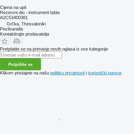
Cijena na upit
Rezervni dio - instrument tabla
A2C53400381
Grčka, Thessaloniki
Pexlivanidis
Kontaktirajte prodavatelja
Pretplatite se na primanje novih oglasa iz ove kategorije
Potpišite se
Klikom pristajete na našu
politiku privatnosti
i
korisnički ugovor
.