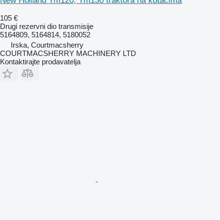
New Holland Tm120, Tm130 traktora na kotačima
105 €
Drugi rezervni dio transmisije
5164809, 5164814, 5180052
Irska, Courtmacsherry
COURTMACSHERRY MACHINERY LTD
Kontaktirajte prodavatelja