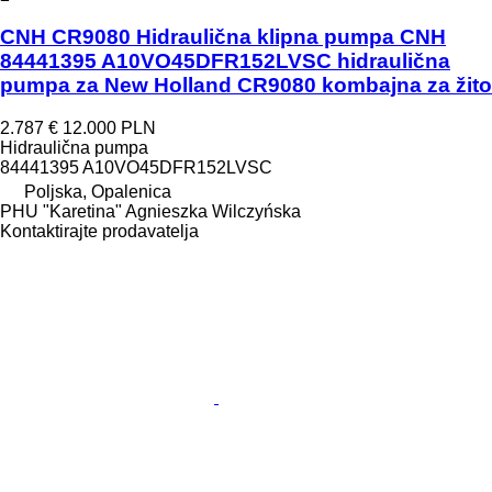
CNH CR9080 Hidraulična klipna pumpa CNH
84441395 A10VO45DFR152LVSC hidraulična
pumpa za New Holland CR9080 kombajna za žito
2.787 €
12.000 PLN
Hidraulična pumpa
84441395 A10VO45DFR152LVSC
Poljska, Opalenica
PHU "Karetina" Agnieszka Wilczyńska
Kontaktirajte prodavatelja