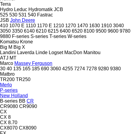
Terra
Hydro Leduc
Hydromatik
JCB
525
530
531
540
Fastrac
JSB
John Deere
410
1070 E
1110
1170 E
1210
1270
1470
1630
1910
3040
3050
3350
6140
6210
6215
6400
6520
8100
9500
9600
9780
9880
F-series
S-series
T-series
W-series
Komatsu
Krone
Big M
Big X
Landini
Laverda
Linde
Logset
MacDon
Manitou
ATJ
MT
Marco
Massey Ferguson
30
40
135
165
185
690
3060
4255
7274
7278
9280
9380
Matbro
TR200
TR250
Merlo
P-series
New Holland
B-series
BB
CR
CR9080
CR9090
CX
CX 8
CX 8.70
CX8070
CX8090
FX