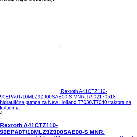
Rexroth A41CTZ110-
90EPA0T/10MLZ9Z900SAE00-S MNR. R902170518
hidraulična pumpa za New Holland T7030,T7040 traktora na
kotačima
4
Rexroth A41CTZ110-
90EPA0T/10MLZ9Z900SAE00-S MNR.