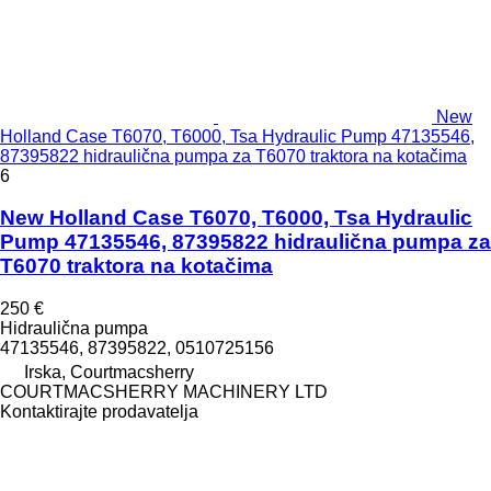
New
Holland Case T6070, T6000, Tsa Hydraulic Pump 47135546,
87395822 hidraulična pumpa za T6070 traktora na kotačima
6
New Holland Case T6070, T6000, Tsa Hydraulic
Pump 47135546, 87395822 hidraulična pumpa za
T6070 traktora na kotačima
250 €
Hidraulična pumpa
47135546, 87395822, 0510725156
Irska, Courtmacsherry
COURTMACSHERRY MACHINERY LTD
Kontaktirajte prodavatelja