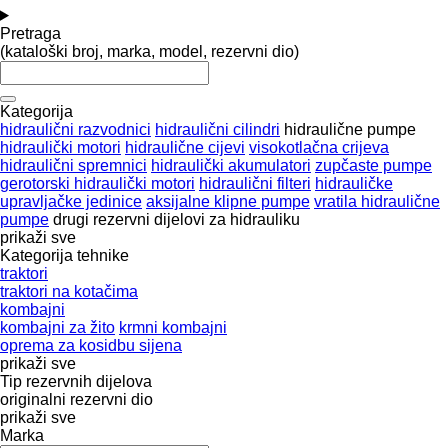
Pretraga
(kataloški broj, marka, model, rezervni dio)
Kategorija
hidraulični razvodnici
hidraulični cilindri
hidraulične pumpe
hidraulički motori
hidraulične cijevi
visokotlačna crijeva
hidraulični spremnici
hidraulički akumulatori
zupčaste pumpe
gerotorski hidraulički motori
hidraulični filteri
hidrauličke
upravljačke jedinice
aksijalne klipne pumpe
vratila hidraulične
pumpe
drugi rezervni dijelovi za hidrauliku
prikaži sve
Kategorija tehnike
traktori
traktori na kotačima
kombajni
kombajni za žito
krmni kombajni
oprema za kosidbu sijena
prikaži sve
Tip rezervnih dijelova
originalni rezervni dio
prikaži sve
Marka