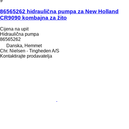
9
86565262 hidraulična pumpa za New Holland
CR9090 kombajna za žito
Cijena na upit
Hidraulična pumpa
86565262
Danska, Hemmet
Chr. Nielsen - Tingheden A/S
Kontaktirajte prodavatelja