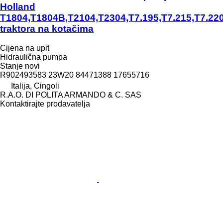
Holland
T1804,T1804B,T2104,T2304,T7.195,T7.215,T7.220
traktora na kotačima
Cijena na upit
Hidraulična pumpa
Stanje
novi
R902493583 23W20 84471388 17655716
Italija, Cingoli
R.A.O. DI POLITA ARMANDO & C. SAS
Kontaktirajte prodavatelja