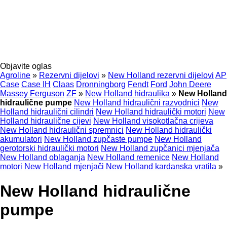
Objavite oglas
Agroline
»
Rezervni dijelovi
»
New Holland rezervni dijelovi
AP
Case
Case IH
Claas
Dronningborg
Fendt
Ford
John Deere
Massey Ferguson
ZF
»
New Holland hidraulika
»
New Holland
hidraulične pumpe
New Holland hidraulični razvodnici
New
Holland hidraulični cilindri
New Holland hidraulički motori
New
Holland hidraulične cijevi
New Holland visokotlačna crijeva
New Holland hidraulični spremnici
New Holland hidraulički
akumulatori
New Holland zupčaste pumpe
New Holland
gerotorski hidraulički motori
New Holland zupčanici mjenjača
New Holland oblaganja
New Holland remenice
New Holland
motori
New Holland mjenjači
New Holland kardanska vratila
»
New Holland hidraulične
pumpe