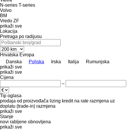
N-series
T-series
Volvo
BM
Vredo
ZF
prikaži sve
Lokacija
Pretraga po radijusu
Hrvatska
Evropa
Danska
Poljska
Irska
Italija
Rumunjska
prikaži sve
prikaži sve
Cijena
–
Tip oglasa
prodaja
od proizvođača
lizing
kredit
na rate
razmjena uz
doplatu (trade-in)
razmjena
prikaži sve
Stanje
novi
rabljene
obnovljena
prikaži sve