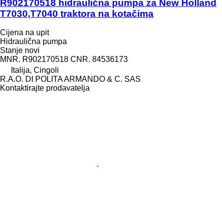
R902170518 hidraulična pumpa za New Holland
T7030,T7040 traktora na kotačima
Cijena na upit
Hidraulična pumpa
Stanje
novi
MNR. R902170518 CNR. 84536173
Italija, Cingoli
R.A.O. DI POLITA ARMANDO & C. SAS
Kontaktirajte prodavatelja