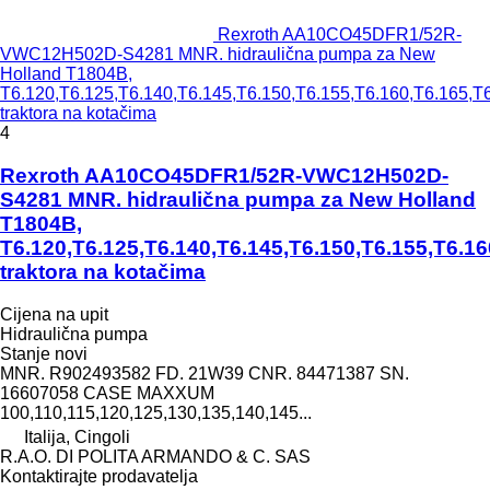
Rexroth AA10CO45DFR1/52R-
VWC12H502D-S4281 MNR. hidraulična pumpa za New
Holland T1804B,
T6.120,T6.125,T6.140,T6.145,T6.150,T6.155,T6.160,T6.165,T
traktora na kotačima
4
Rexroth AA10CO45DFR1/52R-VWC12H502D-
S4281 MNR. hidraulična pumpa za New Holland
T1804B,
T6.120,T6.125,T6.140,T6.145,T6.150,T6.155,T6.16
traktora na kotačima
Cijena na upit
Hidraulična pumpa
Stanje
novi
MNR. R902493582 FD. 21W39 CNR. 84471387 SN.
16607058 CASE MAXXUM
100,110,115,120,125,130,135,140,145...
Italija, Cingoli
R.A.O. DI POLITA ARMANDO & C. SAS
Kontaktirajte prodavatelja