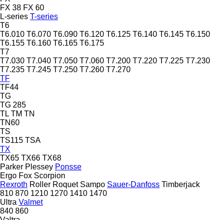
FX 38
FX 60
L-series
T-series
T6
T6.010
T6.070
T6.090
T6.120
T6.125
T6.140
T6.145
T6.150
T6.155
T6.160
T6.165
T6.175
T7
T7.030
T7.040
T7.050
T7.060
T7.200
T7.220
T7.225
T7.230
T7.235
T7.245
T7.250
T7.260
T7.270
TF
TF44
TG
TG 285
TL
TM
TN
TN60
TS
TS115
TSA
TX
TX65
TX66
TX68
Parker
Plessey
Ponsse
Ergo
Fox
Scorpion
Rexroth
Roller
Roquet
Sampo
Sauer-Danfoss
Timberjack
810
870
1210
1270
1410
1470
Ultra
Valmet
840
860
Valtra