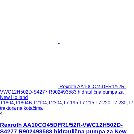
Rexroth AA10CO45DFR1/52R-
VWC12H502D-S4277 R902493583 hidraulična pumpa za
New Holland
T1804,T1804B,T2104,T2304,T7.195,T7.215,T7.220,T7.230,T7
traktora na kotačima
4
Rexroth AA10CO45DFR1/52R-VWC12H502D-
S4277 R902493583 hidraulična pumpa za New