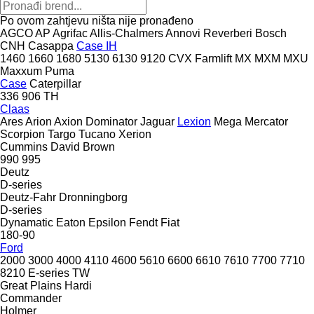
Po ovom zahtjevu ništa nije pronađeno
AGCO
AP
Agrifac
Allis-Chalmers
Annovi Reverberi
Bosch
CNH
Casappa
Case IH
1460
1660
1680
5130
6130
9120
CVX
Farmlift
MX
MXM
MXU
Maxxum
Puma
Case
Caterpillar
336
906
TH
Claas
Ares
Arion
Axion
Dominator
Jaguar
Lexion
Mega
Mercator
Scorpion
Targo
Tucano
Xerion
Cummins
David Brown
990
995
Deutz
D-series
Deutz-Fahr
Dronningborg
D-series
Dynamatic
Eaton
Epsilon
Fendt
Fiat
180-90
Ford
2000
3000
4000
4110
4600
5610
6600
6610
7610
7700
7710
8210
E-series
TW
Great Plains
Hardi
Commander
Holmer