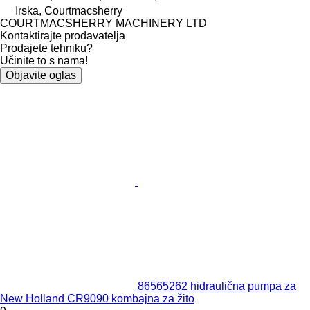
Irska, Courtmacsherry
COURTMACSHERRY MACHINERY LTD
Kontaktirajte prodavatelja
Prodajete tehniku?
Učinite to s nama!
Objavite oglas
86565262 hidraulična pumpa za
New Holland CR9090 kombajna za žito