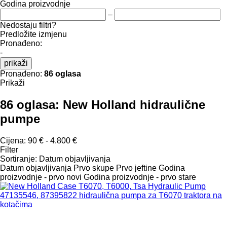
Godina proizvodnje
–
Nedostaju filtri?
Predložite izmjenu
Pronađeno:
-
prikaži
Pronađeno:
86 oglasa
Prikaži
86 oglasa:
New Holland hidraulične
pumpe
Cijena:
90 € - 4.800 €
Filter
Sortiranje
:
Datum objavljivanja
Datum objavljivanja
Prvo skupe
Prvo jeftine
Godina
proizvodnje - prvo novi
Godina proizvodnje - prvo stare