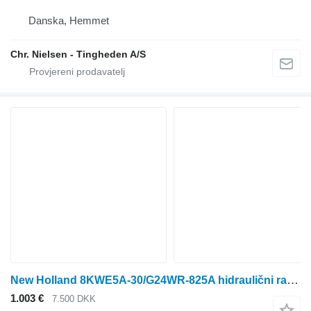
Danska, Hemmet
Chr. Nielsen - Tingheden A/S
New Holland 8KWE5A-30/G24WR-825A hidraulični razvodnik za traktora na kotačima
1.003 €
7.500 DKK