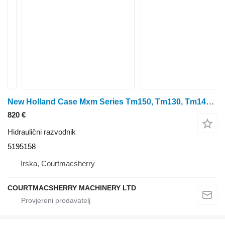
New Holland Case Mxm Series Tm150, Tm130, Tm140 Hydraulic Valve Body 5195158 hidraulični razvodnik za traktora na kotačima
820 €
Hidraulični razvodnik
5195158
Irska, Courtmacsherry
COURTMACSHERRY MACHINERY LTD