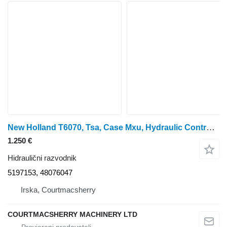
New Holland T6070, Tsa, Case Mxu, Hydraulic Control Valve 5197153, 48076047 hidraulični razvodnik za T6070 traktora na kotačima
1.250 €
Hidraulični razvodnik
5197153, 48076047
Irska, Courtmacsherry
COURTMACSHERRY MACHINERY LTD