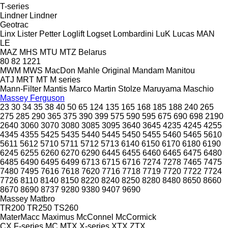
T-series
Lindner
Lindner
Geotrac
Linx
Lister Petter
Loglift
Logset
Lombardini
LuK
Lucas
MAN
LE
MAZ
MHS
MTU
MTZ Belarus
80
82
1221
MWM
MWS
MacDon
Mahle Original
Mandam
Manitou
ATJ
MRT
MT
M series
Mann-Filter
Mantis
Marco
Martin Stolze
Maruyama
Maschio
Massey Ferguson
23
30
34
35
38
40
50
65
124
135
165
168
185
188
240
265
275
285
290
365
375
390
399
575
590
595
675
690
698
2190
2640
3060
3070
3080
3085
3095
3640
3645
4235
4245
4255
4345
4355
5425
5435
5440
5445
5450
5455
5460
5465
5610
5611
5612
5710
5711
5712
5713
6140
6150
6170
6180
6190
6245
6255
6260
6270
6290
6445
6455
6460
6465
6475
6480
6485
6490
6495
6499
6713
6715
6716
7274
7278
7465
7475
7480
7495
7616
7618
7620
7716
7718
7719
7720
7722
7724
7726
8110
8140
8150
8220
8240
8250
8280
8480
8650
8660
8670
8690
8737
9280
9380
9407
9690
Massey
Matbro
TR200
TR250
TS260
MaterMacc
Maximus
McConnel
McCormick
CX
F-series
MC
MTX
X-series
XTX
ZTX