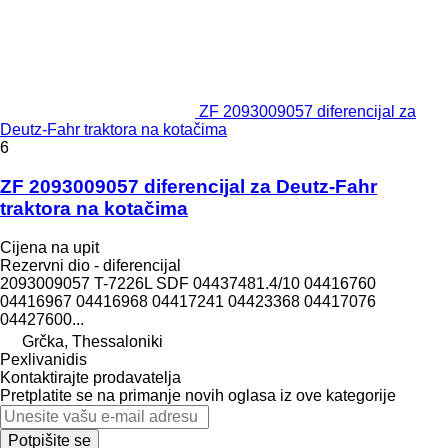
ZF 2093009057 diferencijal za
Deutz-Fahr traktora na kotačima
6
ZF 2093009057 diferencijal za Deutz-Fahr
traktora na kotačima
Cijena na upit
Rezervni dio - diferencijal
2093009057 T-7226L SDF 04437481.4/10 04416760
04416967 04416968 04417241 04423368 04417076
04427600...
Grčka, Thessaloniki
Pexlivanidis
Kontaktirajte prodavatelja
Pretplatite se na primanje novih oglasa iz ove kategorije
Potpišite se