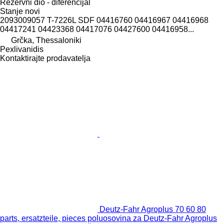
Rezervni dio - diferencijal
Stanje
novi
2093009057 T-7226L SDF 04416760 04416967 04416968
04417241 04423368 04417076 04427600 04416958...
Grčka, Thessaloniki
Pexlivanidis
Kontaktirajte prodavatelja
Deutz-Fahr Agroplus 70 60 80
parts, ersatzteile, pieces poluosovina za Deutz-Fahr Agroplus