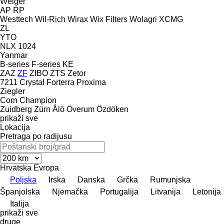
Welger
AP
RP
Westtech
Wil-Rich
Wirax
Wix Filters
Wolagri
XCMG
ZL
YTO
NLX 1024
Yanmar
B-series
F-series
KE
ZAZ
ZF
ZIBO
ZTS
Zetor
7211
Crystal
Forterra
Proxima
Ziegler
Corn Champion
Zuidberg
Zürn
Ålö
Överum
Özdöken
prikaži sve
Lokacija
Pretraga po radijusu
Hrvatska
Evropa
Poljska
Irska
Danska
Grčka
Rumunjska
Španjolska
Njemačka
Portugalija
Litvanija
Letonija
Italija
prikaži sve
druge