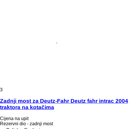
3
Zadnji most za Deutz-Fahr Deutz fahr intrac 2004
traktora na kotačima
Cijena na upit
Rezervni dio - zadnji most