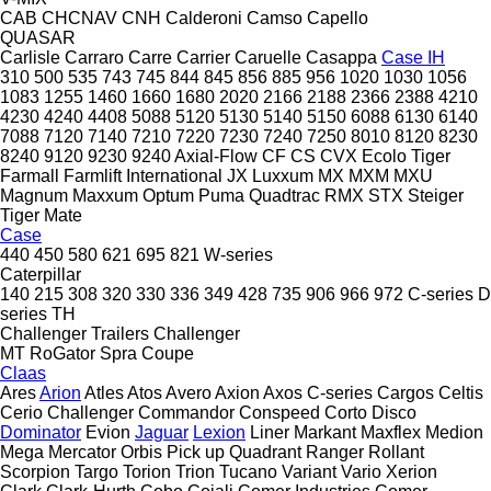
CAB
CHCNAV
CNH
Calderoni
Camso
Capello
QUASAR
Carlisle
Carraro
Carre
Carrier
Caruelle
Casappa
Case IH
310
500
535
743
745
844
845
856
885
956
1020
1030
1056
1083
1255
1460
1660
1680
2020
2166
2188
2366
2388
4210
4230
4240
4408
5088
5120
5130
5140
5150
6088
6130
6140
7088
7120
7140
7210
7220
7230
7240
7250
8010
8120
8230
8240
9120
9230
9240
Axial-Flow
CF
CS
CVX
Ecolo Tiger
Farmall
Farmlift
International
JX
Luxxum
MX
MXM
MXU
Magnum
Maxxum
Optum
Puma
Quadtrac
RMX
STX
Steiger
Tiger Mate
Case
440
450
580
621
695
821
W-series
Caterpillar
140
215
308
320
330
336
349
428
735
906
966
972
C-series
D
series
TH
Challenger Trailers
Challenger
MT
RoGator
Spra Coupe
Claas
Ares
Arion
Atles
Atos
Avero
Axion
Axos
C-series
Cargos
Celtis
Cerio
Challenger
Commandor
Conspeed
Corto
Disco
Dominator
Evion
Jaguar
Lexion
Liner
Markant
Maxflex
Medion
Mega
Mercator
Orbis
Pick up
Quadrant
Ranger
Rollant
Scorpion
Targo
Torion
Trion
Tucano
Variant
Vario
Xerion