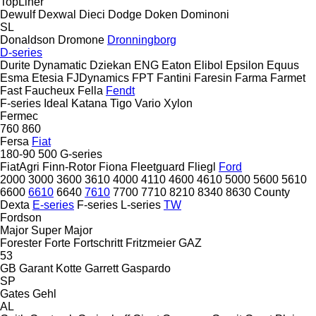
TopLiner
Dewulf
Dexwal
Dieci
Dodge
Doken
Dominoni
SL
Donaldson
Dromone
Dronningborg
D-series
Durite
Dynamatic
Dziekan
ENG
Eaton
Elibol
Epsilon
Equus
Esma
Etesia
FJDynamics
FPT
Fantini
Faresin
Farma
Farmet
Fast
Faucheux
Fella
Fendt
F-series
Ideal
Katana
Tigo
Vario
Xylon
Fermec
760
860
Fersa
Fiat
180-90
500
G-series
FiatAgri
Finn-Rotor
Fiona
Fleetguard
Fliegl
Ford
2000
3000
3600
3610
4000
4110
4600
4610
5000
5600
5610
6600
6610
6640
7610
7700
7710
8210
8340
8630
County
Dexta
E-series
F-series
L-series
TW
Fordson
Major
Super Major
Forester
Forte
Fortschritt
Fritzmeier
GAZ
53
GB
Garant Kotte
Garrett
Gaspardo
SP
Gates
Gehl
AL