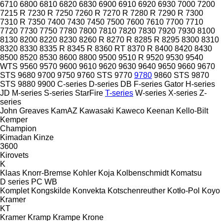
6710
6800
6810
6820
6830
6900
6910
6920
6930
7000
7200
7215 R
7230 R
7250
7260 R
7270 R
7280 R
7290 R
7300
7310 R
7350
7400
7430
7450
7500
7600
7610
7700
7710
7720
7730
7750
7780
7800
7810
7820
7830
7920
7930
8100
8130
8200
8220
8230
8260 R
8270 R
8285 R
8295
8300
8310
8320
8330
8335 R
8345 R
8360 RT
8370 R
8400
8420
8430
8500
8520
8530
8600
8800
9500
9510 R
9520
9530
9540
WTS
9560
9570
9600
9610
9620
9630
9640
9650
9660
9670
STS
9680
9700
9750
9760 STS
9770
9780
9860 STS
9870
STS
9880
9900
C-series
D-series
DB
F-series
Gator
H-series
JD
M-series
S-series
StarFire
T-series
W-series
X-series
Z-
series
John Greaves
KamAZ
Kawasaki
Kaweco
Keenan
Kello-Bilt
Kemper
Champion
Kimadan
Kinze
3600
Kirovets
K
Klaas
Knorr-Bremse
Kohler
Koja
Kolbenschmidt
Komatsu
D series
PC
WB
Komplet
Kongskilde
Konvekta
Kotschenreuther
Kotło-Pol
Koyo
Kramer
KT
Kramer
Kramp
Krampe
Krone