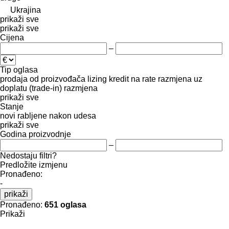
Ukrajina
prikaži sve
prikaži sve
Cijena
–
Tip oglasa
prodaja
od proizvođača
lizing
kredit
na rate
razmjena uz
doplatu (trade-in)
razmjena
prikaži sve
Stanje
novi
rabljene
nakon udesa
prikaži sve
Godina proizvodnje
–
Nedostaju filtri?
Predložite izmjenu
Pronađeno:
-
prikaži
Pronađeno:
651 oglasa
Prikaži