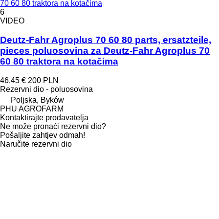
70 60 80 traktora na kotačima
6
VIDEO
Deutz-Fahr Agroplus 70 60 80 parts, ersatzteile,
pieces poluosovina za Deutz-Fahr Agroplus 70
60 80 traktora na kotačima
46,45 €
200 PLN
Rezervni dio - poluosovina
Poljska, Byków
PHU AGROFARM
Kontaktirajte prodavatelja
Ne može pronaći rezervni dio?
Pošaljite zahtjev odmah!
Naručite rezervni dio