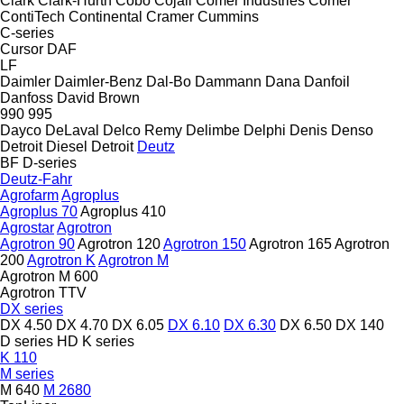
Clark
Clark-Hurth
Cobo
Cojali
Comer Industries
Comer
ContiTech
Continental
Cramer
Cummins
C-series
Cursor
DAF
LF
Daimler
Daimler-Benz
Dal-Bo
Dammann
Dana
Danfoil
Danfoss
David Brown
990
995
Dayco
DeLaval
Delco Remy
Delimbe
Delphi
Denis
Denso
Detroit Diesel
Detroit
Deutz
BF
D-series
Deutz-Fahr
Agrofarm
Agroplus
Agroplus 70
Agroplus 410
Agrostar
Agrotron
Agrotron 90
Agrotron 120
Agrotron 150
Agrotron 165
Agrotron
200
Agrotron K
Agrotron M
Agrotron M 600
Agrotron TTV
DX series
DX 4.50
DX 4.70
DX 6.05
DX 6.10
DX 6.30
DX 6.50
DX 140
D series
HD
K series
K 110
M series
M 640
M 2680