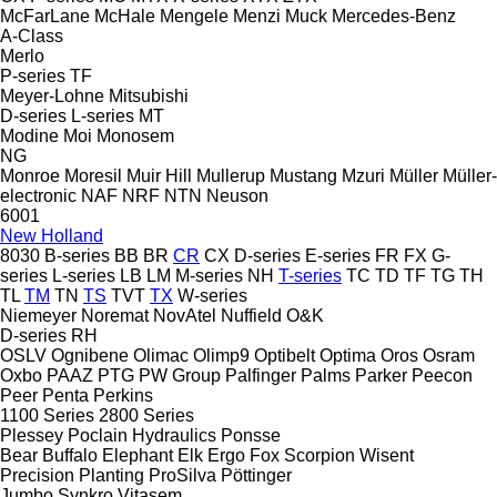
McFarLane
McHale
Mengele
Menzi Muck
Mercedes-Benz
A-Class
Merlo
P-series
TF
Meyer-Lohne
Mitsubishi
D-series
L-series
MT
Modine
Moi
Monosem
NG
Monroe
Moresil
Muir Hill
Mullerup
Mustang
Mzuri
Müller
Müller-
electronic
NAF
NRF
NTN
Neuson
6001
New Holland
8030
B-series
BB
BR
CR
CX
D-series
E-series
FR
FX
G-
series
L-series
LB
LM
M-series
NH
T-series
TC
TD
TF
TG
TH
TL
TM
TN
TS
TVT
TX
W-series
Niemeyer
Noremat
NovAtel
Nuffield
O&K
D-series
RH
OSLV
Ognibene
Olimac
Olimp9
Optibelt
Optima
Oros
Osram
Oxbo
PAAZ
PTG
PW Group
Palfinger
Palms
Parker
Peecon
Peer
Penta
Perkins
1100 Series
2800 Series
Plessey
Poclain Hydraulics
Ponsse
Bear
Buffalo
Elephant
Elk
Ergo
Fox
Scorpion
Wisent
Precision Planting
ProSilva
Pöttinger
Jumbo
Synkro
Vitasem