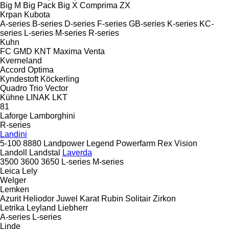
Big M
Big Pack
Big X
Comprima
ZX
Krpan
Kubota
A-series
B-series
D-series
F-series
GB-series
K-series
KC-
series
L-series
M-series
R-series
Kuhn
FC
GMD
KNT
Maxima
Venta
Kverneland
Accord
Optima
Kyndestoft
Köckerling
Quadro
Trio
Vector
Kühne
LINAK
LKT
81
Laforge
Lamborghini
R-series
Landini
5-100
8880
Landpower
Legend
Powerfarm
Rex
Vision
Landoll
Landstal
Laverda
3500
3600
3650
L-series
M-series
Leica
Lely
Welger
Lemken
Azurit
Heliodor
Juwel
Karat
Rubin
Solitair
Zirkon
Letrika
Leyland
Liebherr
A-series
L-series
Linde