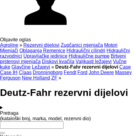
Objavite oglas
Agroline
»
Rezervni dijelovi
Zupčanici mjenjača
Motori
Mjenjači
Oblaganja
Remenice
Hidraulični cilindri
Hidraulični
razvodnici
Upravljačke jedinice
Hidraulične pumpe
Brtveni
prstenovi mjenjača
Diskovi kvačila
Valjkasti ležajevi
Vučne
kuke
Glavčine
Ležajevi
»
Deutz-Fahr rezervni dijelovi
Case
Case IH
Claas
Dronningborg
Fendt
Ford
John Deere
Massey
Ferguson
New Holland
ZF
»
Deutz-Fahr rezervni dijelovi
Pretraga
(kataloški broj, marka, model, rezervni dio)