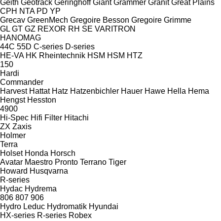
Geith
Geotrack
Geringhoff
Giant
Grammer
Granit
Great Plains
CPH
NTA
PD
YP
Grecav
GreenMech
Gregoire Besson
Gregoire
Grimme
GL
GT
GZ
REXOR
RH
SE
VARITRON
HANOMAG
44C
55D
C-series
D-series
HE-VA
HK Rheintechnik
HSM
HSM
HTZ
150
Hardi
Commander
Harvest
Hattat
Hatz
Hatzenbichler
Hauer
Hawe
Hella
Hema
Hengst
Hesston
4900
Hi-Spec
Hifi Filter
Hitachi
ZX
Zaxis
Holmer
Terra
Holset
Honda
Horsch
Avatar
Maestro
Pronto
Terrano
Tiger
Howard
Husqvarna
R-series
Hydac
Hydrema
806
807
906
Hydro Leduc
Hydromatik
Hyundai
HX-series
R-series
Robex