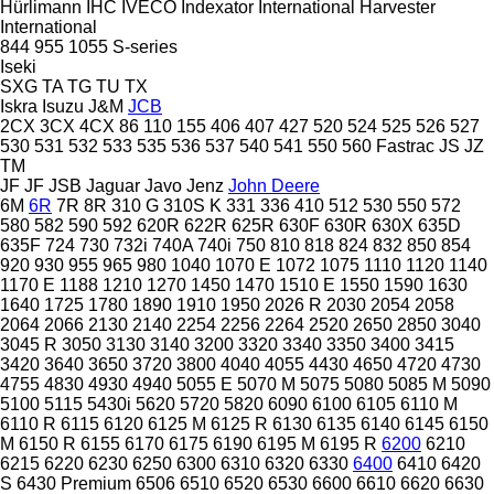
Hürlimann
IHC
IVECO
Indexator
International Harvester
International
844
955
1055
S-series
Iseki
SXG
TA
TG
TU
TX
Iskra
Isuzu
J&M
JCB
2CX
3CX
4CX
86
110
155
406
407
427
520
524
525
526
527
530
531
532
533
535
536
537
540
541
550
560
Fastrac
JS
JZ
TM
JF
JF
JSB
Jaguar
Javo
Jenz
John Deere
6M
6R
7R
8R
310 G
310S K
331
336
410
512
530
550
572
580
582
590
592
620R
622R
625R
630F
630R
630X
635D
635F
724
730
732i
740A
740i
750
810
818
824
832
850
854
920
930
955
965
980
1040
1070 E
1072
1075
1110
1120
1140
1170 E
1188
1210
1270
1450
1470
1510 E
1550
1590
1630
1640
1725
1780
1890
1910
1950
2026 R
2030
2054
2058
2064
2066
2130
2140
2254
2256
2264
2520
2650
2850
3040
3045 R
3050
3130
3140
3200
3320
3340
3350
3400
3415
3420
3640
3650
3720
3800
4040
4055
4430
4650
4720
4730
4755
4830
4930
4940
5055 E
5070 M
5075
5080
5085 M
5090
5100
5115
5430i
5620
5720
5820
6090
6100
6105
6110 M
6110 R
6115
6120
6125 M
6125 R
6130
6135
6140
6145
6150
M
6150 R
6155
6170
6175
6190
6195 M
6195 R
6200
6210
6215
6220
6230
6250
6300
6310
6320
6330
6400
6410
6420
S
6430 Premium
6506
6510
6520
6530
6600
6610
6620
6630