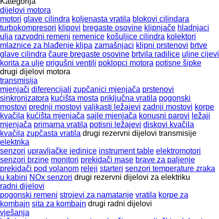
Kategorija
dijelovi motora
motori
glave cilindra
koljenasta vratila
blokovi cilindara
turbokompresori
klipovi
bregastе osovinе
klipnjače
hladnjaci
ulja
razvodni remeni
remenice
košuljice cilindra
kolektori
mlaznice za hlađenje klipa
zamašnjaci
klipni prstenovi
brtve
glave cilindra
čaure bregaste osovine
brtvila radilice
uljne cijevi
korita za ulje
prigušni ventili
poklopci motora
potisne šipke
drugi dijelovi motora
transmisija
mjenjači
diferencijali
zupčanici mjenjača
prstenovi
sinkronizatora
kućišta mosta
priključna vratila
pogonski
mostovi
prednji mostovi
valjkasti ležajevi
zadnji mostovi
korpe
kvačila
kućišta mjenjača
sajle mjenjača
konusni parovi
ležaji
mjenjača
primarna vratila
potisni ležajevi
diskovi kvačila
kvačila
zupčasta vratila
drugi rezervni dijelovi transmisije
elektrika
senzori
upravljačke jedinice
instrument table
elektromotori
senzori brzine
monitori
prekidači mase
brave za paljenje
prekidači pod volanom
releji
starteri
senzori temperature zraka
u kabini
NOx senzori
drugi rezervni dijelovi za elektriku
radni dijelovi
pogonski remeni
strojevi za namatanje
vratila
korpe za
kombajn
sita za kombajn
drugi radni dijelovi
vješanja