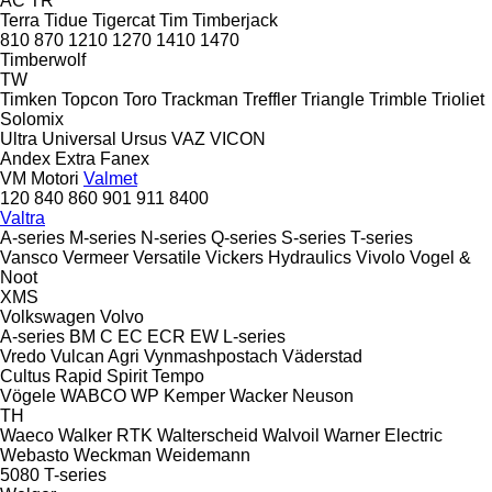
AC
TR
Terra
Tidue
Tigercat
Tim
Timberjack
810
870
1210
1270
1410
1470
Timberwolf
TW
Timken
Topcon
Toro
Trackman
Treffler
Triangle
Trimble
Trioliet
Solomix
Ultra
Universal
Ursus
VAZ
VICON
Andex
Extra
Fanex
VM Motori
Valmet
120
840
860
901
911
8400
Valtra
A-series
M-series
N-series
Q-series
S-series
T-series
Vansco
Vermeer
Versatile
Vickers Hydraulics
Vivolo
Vogel &
Noot
XMS
Volkswagen
Volvo
A-series
BM
C
EC
ECR
EW
L-series
Vredo
Vulcan Agri
Vynmashpostach
Väderstad
Cultus
Rapid
Spirit
Tempo
Vögele
WABCO
WP Kemper
Wacker Neuson
TH
Waeco
Walker RTK
Walterscheid
Walvoil
Warner Electric
Webasto
Weckman
Weidemann
5080
T-series