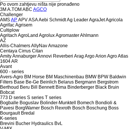
Po ovom zahtjevu ništa nije pronađeno
3M
A.TOM
ABC
AGCO
Challenger
AMS
AP
APV
ASA
Aebi Schmidt
Ag Leader
AgraJet
Agricola
Agrifac
Agrisem
Cultiplow
Agritach
AgroLand
Agrolux
Agromaster
Ahlmann
AZ
Allis-Chalmers
AllyNav
Amazone
Centaya
Cirrus
Citan
Amity
Annaburger
Annovi Reverberi
Arag
Argo
Arion Agro
Atlas
1604
AR
Avant
600 - series
Avers-Agro
BM Horse
BM Maschinenbau
BMW
BPW
Baldwin
Filters
Base
Be-Ge
Beinlich
Belarus
Bergmann
Bergstrom
Berthoud
Beru
Bill Bennett
Bima
Binderberger
Black Bruin
Bobcat
773
D series
S series
T series
Bogballe
Boguslav
Bolinder-Munktell
Bomech
Bondioli &
Pavesi
BorgWarner
Bosch Rexroth
Bosch
Boschung
Boss
Bourgault
Bredal
K-series
Brevini
Bucher Hydraulics
BvL
V-MIX