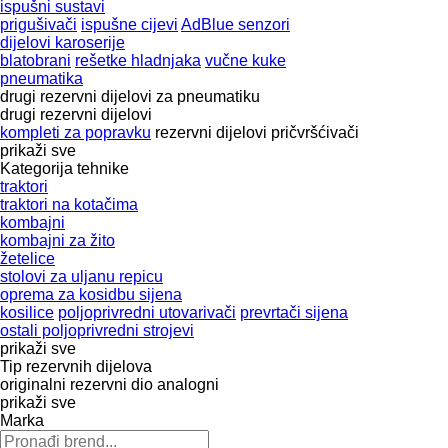
ispušni sustavi
prigušivači
ispušne cijevi
AdBlue senzori
dijelovi karoserije
blatobrani
rešetke hladnjaka
vučne kuke
pneumatika
drugi rezervni dijelovi za pneumatiku
drugi rezervni dijelovi
kompleti za popravku
rezervni dijelovi
pričvršćivači
prikaži sve
Kategorija tehnike
traktori
traktori na kotačima
kombajni
kombajni za žito
žetelice
stolovi za uljanu repicu
oprema za kosidbu sijena
kosilice
poljoprivredni utovarivači
prevrtači sijena
ostali poljoprivredni strojevi
prikaži sve
Tip rezervnih dijelova
originalni rezervni dio
analogni
prikaži sve
Marka