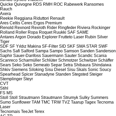
Quicke
Quivogne
RDS
RMH
ROC
Rabewerk
Ransomes
Rauch
Axera
Reekie
Reggiana Riduttori
Renault
Ares
Celtis
Ceres
Ergos
Premium
Renold
Rexnord
Rexroth
Rider
Ringfeder
Riviera
Rockinger
Rolland
Roller
Ropa
Roquet
Ruukki
SAF
SAME
Antares
Argon
Dorado
Explorer
Frutteto
Laser
Rubin
Silver
Tiger
SDF
SF Yıldız Makina
SF-Filter
SID
SKF
SMA
STAR
SWF
Sachs
Safi
Salford
Sampa
Sampo
Samson
Sanden
Sanderson
Saphir
Sauer-Danfoss
Sauermann
Sauter
Scandic
Scania
Scanreco
Scharmüller
Schlüter
Schmotzer
Schwitzer
Schäffer
Sears
Seko
Seko
Semeato
Separ
Setra
Shibaura
Shindaiwa
Shkiv
Siemens
Siloking
Sisu Diesel
Sisu
Skals
Sonic
Soucy
Spearhead
Spicer
Stanadyne
Standen
Stegsted
Steiger
Stemplinger
Steyr
CVT
Stihl
FS
MS
Stoll
Stoll
Strautmann
Strautmann
Strumyk
Sulky
Summers
Sumo
Sunflower
TAM
TMC
TRW
TVZ
Taarup
Tagex
Tecnoma
Laser
Tecnomais
TeeJet
Terex