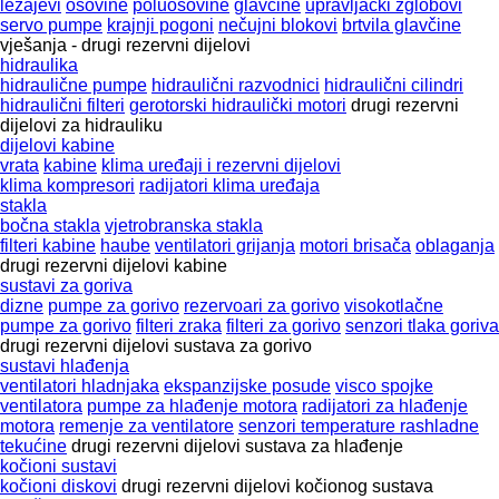
ležajevi
osovine
poluosovine
glavčine
upravljački zglobovi
servo pumpe
krajnji pogoni
nečujni blokovi
brtvila glavčine
vješanja - drugi rezervni dijelovi
hidraulika
hidraulične pumpe
hidraulični razvodnici
hidraulični cilindri
hidraulični filteri
gerotorski hidraulički motori
drugi rezervni
dijelovi za hidrauliku
dijelovi kabine
vrata
kabine
klima uređaji i rezervni dijelovi
klima kompresori
radijatori klima uređaja
stakla
bočna stakla
vjetrobranska stakla
filteri kabine
haube
ventilatori grijanja
motori brisača
oblaganja
drugi rezervni dijelovi kabine
sustavi za goriva
dizne
pumpe za gorivo
rezervoari za gorivo
visokotlačne
pumpe za gorivo
filteri zraka
filteri za gorivo
senzori tlaka goriva
drugi rezervni dijelovi sustava za gorivo
sustavi hlađenja
ventilatori hladnjaka
ekspanzijske posude
visco spojke
ventilatora
pumpe za hlađenje motora
radijatori za hlađenje
motora
remenje za ventilatore
senzori temperature rashladne
tekućine
drugi rezervni dijelovi sustava za hlađenje
kočioni sustavi
kočioni diskovi
drugi rezervni dijelovi kočionog sustava