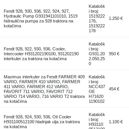
Katalošk
Fendt 928, 930, 936, 922, 924, 927,
i broj:
Hydraulic Pump G931941101010, 1519
1519222
1.250 €
hidraulična pumpa za 928 traktora na
176,
kotačima
1519222
178
Katalošk
Fendt 928, 922, 930, 936, Cooler,
i broj:
Intercooler H931202190100, 931202190
G931.20
950 €
interkuler za traktora na kotačima
2.050.25
0
Maximus interkuler za Fendt FARMER 409
Katalošk
VARIO, FARMER 410 VARIO, FARMER
i broj:
411 VARIO, FARMER 412 VARIO,
NCC437
454 €
FAVORIT 711 VARIO, FAVORIT 712
OE
VARIO 714 VARIO, 716 VARIO T2 traktora
H71620
na kotačima
1190102
Katalošk
Fendt 928, 924, 930, 936, Oil Cooler
i broj:
H931100512100 hladnjak ulja za traktora
1.100 €
H93110
na kotačima