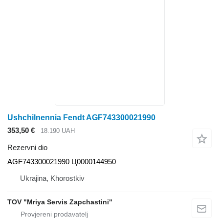
Ushchilnennia Fendt AGF743300021990
353,50 €
18.190 UAH
Rezervni dio
AGF743300021990 Ц0000144950
Ukrajina, Khorostkiv
TOV "Mriya Servis Zapchastini"