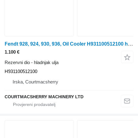
Fendt 928, 924, 930, 936, Oil Cooler H931100512100 hladnjak ulja za traktora na kotačima
1.100 €
Rezervni dio - hladnjak ulja
H931100512100
Irska, Courtmacsherry
COURTMACSHERRY MACHINERY LTD