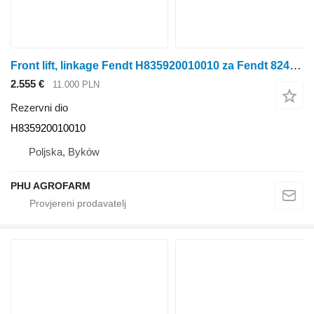
Front lift, linkage Fendt H835920010010 za Fendt 824 SCR traktora na kotačima
2.555 €
11.000 PLN
Rezervni dio
H835920010010
Poljska, Byków
PHU AGROFARM