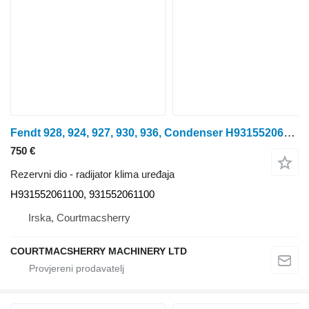
Fendt 928, 924, 927, 930, 936, Condenser H931552061100, 931552061100 radijator klima uređaja za vinogradarskog traktora
750 €
Rezervni dio - radijator klima uređaja
H931552061100, 931552061100
Irska, Courtmacsherry
COURTMACSHERRY MACHINERY LTD