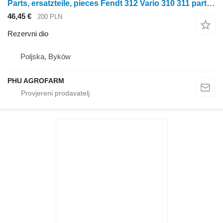
Parts, ersatzteile, pieces Fendt 312 Vario 310 311 parts, ersatzteile, pieces za Fendt Vario 310 311 312 traktora na kotačima
46,45 €
200 PLN
Rezervni dio
Poljska, Byków
PHU AGROFARM