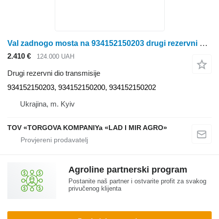
Val zadnogo mosta na 934152150203 drugi rezervni dio transmisije za Fendt traktora na kotačima
2.410 €
124.000 UAH
Drugi rezervni dio transmisije
934152150203, 934152150200, 934152150202
Ukrajina, m. Kyiv
TOV «TORGOVA KOMPANIYa «LAD I MIR AGRO»
Agroline partnerski program
Postanite naš partner i ostvarite profit za svakog
privučenog klijenta