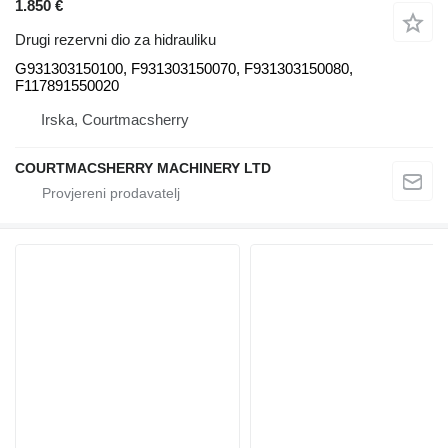
1.850 €
Drugi rezervni dio za hidrauliku
G931303150100, F931303150070, F931303150080,
F117891550020
Irska, Courtmacsherry
COURTMACSHERRY MACHINERY LTD