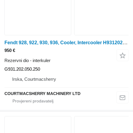
Fendt 928, 922, 930, 936, Cooler, Intercooler H931202190100, 931202190 G931.202.050.250 interkuler za traktora na kotačima
950 €
Rezervni dio - interkuler
G931.202.050.250
Irska, Courtmacsherry
COURTMACSHERRY MACHINERY LTD