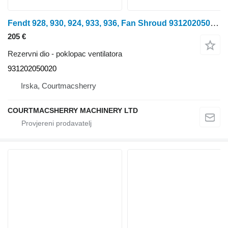
Fendt 928, 930, 924, 933, 936, Fan Shroud 931202050020 poklopac ventilatora za 928 traktora na kotačima
205 €
Rezervni dio - poklopac ventilatora
931202050020
Irska, Courtmacsherry
COURTMACSHERRY MACHINERY LTD