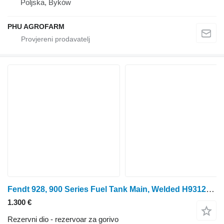
Poljska, Byków
PHU AGROFARM
Fendt 928, 900 Series Fuel Tank Main, Welded H931202060100, H931.202.0 H931.202.060.100 rezervoar za gorivo
1.300 €
Rezervni dio - rezervoar za gorivo