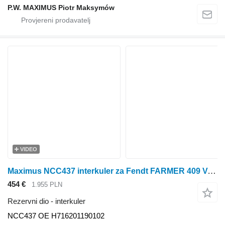
P.W. MAXIMUS Piotr Maksymów
VIDEO
Maximus NCC437 interkuler za Fendt FARMER 409 VARIO, FARMER 410 VARIO, FARMER 411 VARIO, FARMER 412 VARIO, FAVORIT 711 VARIO, FAVORIT 712 VARIO 714 VARIO, 716 VARIO T2 traktora na kotačima
454 €
1.955 PLN
Rezervni dio - interkuler
NCC437 OE H716201190102