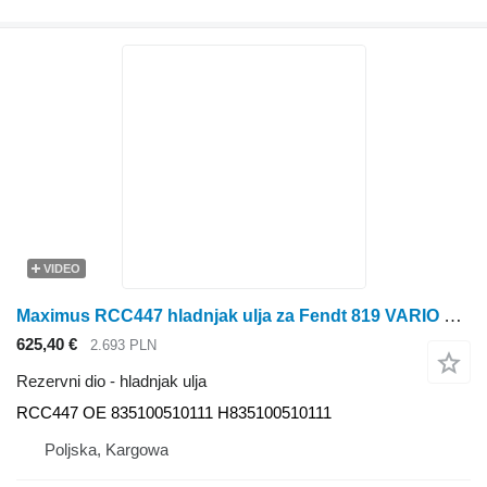
VIDEO
Maximus RCC447 hladnjak ulja za Fendt 819 VARIO SCR, 822 VARIO SCR, 824 VARIO SCR, 826 VARIO SCR, 828 VARIO SCR, KATANA 65 S4, KATANA 65 traktora na kotačima
625,40 €
2.693 PLN
Rezervni dio - hladnjak ulja
RCC447 OE 835100510111 H835100510111
Poljska, Kargowa