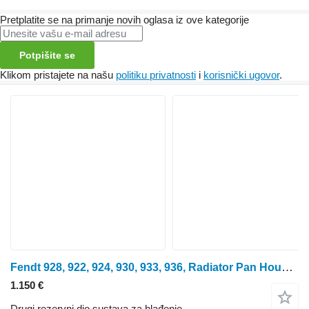
Pretplatite se na primanje novih oglasa iz ove kategorije
Potpišite se
Klikom pristajete na našu
politiku privatnosti
i
korisnički ugovor
.
Fendt 928, 922, 924, 930, 933, 936, Radiator Pan Housing 931202050102 za 928 traktora na kotačima
1.150 €
Drugi rezervni dio sustava za hlađenje