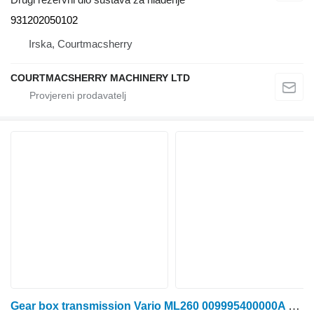
931202050102
Irska, Courtmacsherry
COURTMACSHERRY MACHINERY LTD
Gear box transmission Vario ML260 009995400000A za Fendt 939 traktora na kotačima