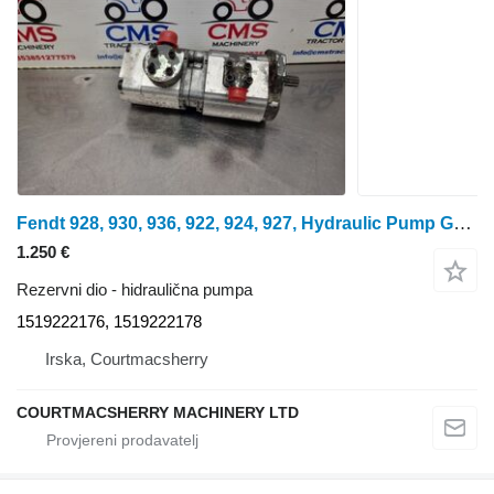
Fendt 928, 930, 936, 922, 924, 927, Hydraulic Pump G931941101010, 1519 1519222176 hidraulična pumpa za 928 traktora na kotačima
1.250 €
Rezervni dio - hidraulična pumpa
1519222176, 1519222178
Irska, Courtmacsherry
COURTMACSHERRY MACHINERY LTD