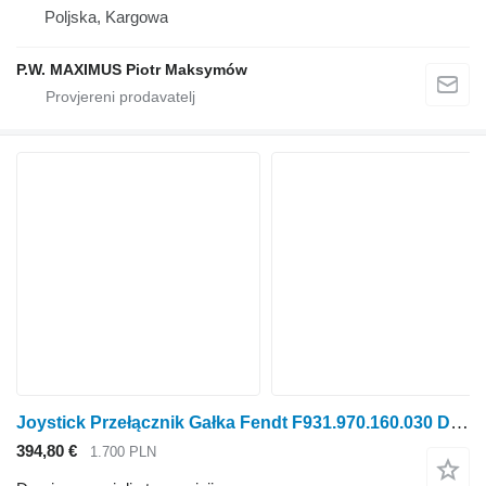
Poljska, Kargowa
P.W. MAXIMUS Piotr Maksymów
Joystick Przełącznik Gałka Fendt F931.970.160.030 DIJELOVI prekidača upravljačke palice za Fendt F931.970.160.030 traktora na kotačima
394,80 €
1.700 PLN