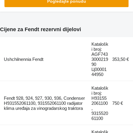
Pogledajte ponudu
Cijene za Fendt rezervni dijelovi
Katalošk
i broj:
AGF743
Ushchilnennia Fendt
3000219
353,50 €
90
Ц00001
44950
Katalošk
i broj:
Fendt 928, 924, 927, 930, 936, Condenser
H93155
H931552061100, 931552061100 radijator
2061100
750 €
klima uređaja za vinogradarskog traktora
,
9315520
61100
Katalošk