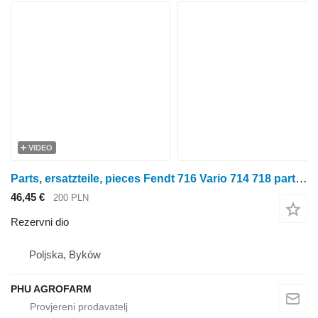
VIDEO
Parts, ersatzteile, pieces Fendt 716 Vario 714 718 parts, ersatzteile, pieces za Fendt Vario 714 716 718 traktora na kotačima
46,45 €
200 PLN
Rezervni dio
Poljska, Byków
PHU AGROFARM