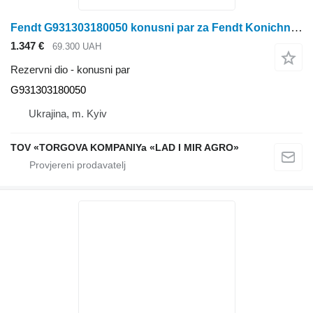
Fendt G931303180050 konusni par za Fendt Konichna para perednoi bortovoi
1.347 €
69.300 UAH
Rezervni dio - konusni par
G931303180050
Ukrajina, m. Kyiv
TOV «TORGOVA KOMPANIYa «LAD I MIR AGRO»