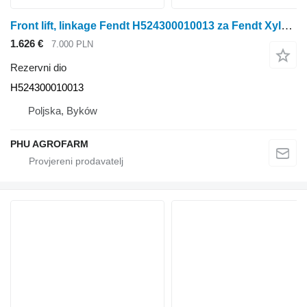
Front lift, linkage Fendt H524300010013 za Fendt Xylon 524 traktora na kotačima
1.626 €
7.000 PLN
Rezervni dio
H524300010013
Poljska, Byków
PHU AGROFARM