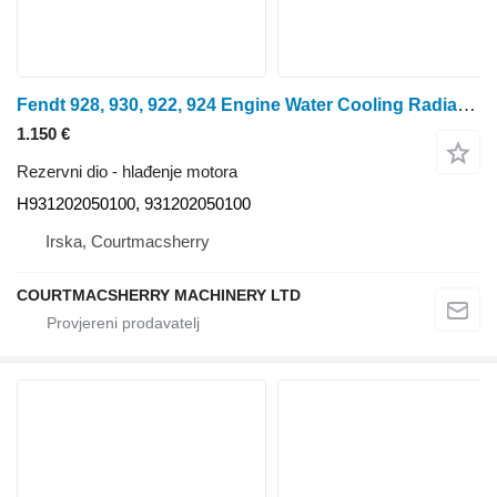
Fendt 928, 930, 922, 924 Engine Water Cooling Radiator H931202050100 hlađenje motora za 928 traktora na kotačima
1.150 €
Rezervni dio - hlađenje motora
H931202050100, 931202050100
Irska, Courtmacsherry
COURTMACSHERRY MACHINERY LTD