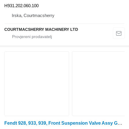
H931.202.060.100
Irska, Courtmacsherry
COURTMACSHERRY MACHINERY LTD
Fendt 928, 933, 939, Front Suspension Valve Assy G931303150100, F93130 za traktora na kotačima