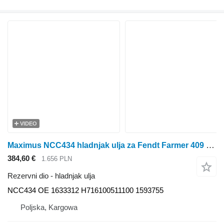
VIDEO
Maximus NCC434 hladnjak ulja za Fendt Farmer 409 Vario, Farmer 410 Vario, Farmer 411 Vario, Farmer 412 Vario, FAVORIT 711 VARIO, 712 Vario, 714 Vario, 716 Vario T2 traktora na kotačima
384,60 €
1.656 PLN
Rezervni dio - hladnjak ulja
NCC434 OE 1633312 H716100511100 1593755
Poljska, Kargowa