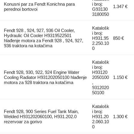
Konusni par za Fendt Konichna para
i broj:
1.347 €
perednoi bortovoi
G93130
3180050
Katalošk
Fendt 928 , 924, 927, 936 Oil Cooler,
i broj:
Hydraulic Oil Cooler H9319522501
H931.95
850 €
hlađenje motora za Fendt 928 , 924, 927,
2.250.10
936 traktora na kotačima
0
Katalošk
i broj:
Fendt 928, 930, 922, 924 Engine Water
H93120
Cooling Radiator H931202050100 hlađenje
2050100
1.150 €
motora za 928 traktora na kotačima
,
9312020
50100
Katalošk
Fendt 928, 900 Series Fuel Tank Main,
i broj:
Welded H931202060100, H931.202.0
H931.20
1.300 €
rezervoar za gorivo
2.060.10
0