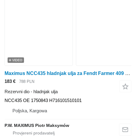
VIDEO
Maximus NCC435 hladnjak ulja za Fendt Farmer 409 Vario, Farmer 410 Vario, Farmer 411 Vario, Farmer 412 Vario, FAVORIT 711 VARIO, 712 Vario, 714 Vario, 716 Vario T2 traktora na kotačima
183 €
788 PLN
Rezervni dio - hladnjak ulja
NCC435 OE 1750843 H716101510101
Poljska, Kargowa
P.W. MAXIMUS Piotr Maksymów