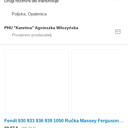
Drugi rezervni dio transmisije
Poljska, Opalenica
PHU "Karetina" Agnieszka Wilczyńska
Fendt 930 933 936 939 1050 Ručka Massey Ferguson 7345 7360 7347 7370 instrument tabla za Fendt 930 933 936 939 1050 traktora na kotačima