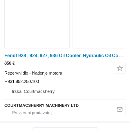
Fendt 928 , 924, 927, 936 Oil Cooler, Hydraulic Oil Cooler H9319522501 H931.952.250.100 hlađenje motora za Fendt 928 , 924, 927, 936 traktora na kotačima
850 €
Rezervni dio - hlađenje motora
H931.952.250.100
Irska, Courtmacsherry
COURTMACSHERRY MACHINERY LTD