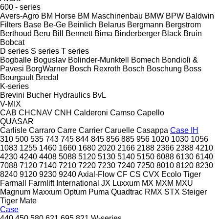
600 - series
Avers-Agro
BM Horse
BM Maschinenbau
BMW
BPW
Baldwin
Filters
Base
Be-Ge
Beinlich
Belarus
Bergmann
Bergstrom
Berthoud
Beru
Bill Bennett
Bima
Binderberger
Black Bruin
Bobcat
D series
S series
T series
Bogballe
Boguslav
Bolinder-Munktell
Bomech
Bondioli &
Pavesi
BorgWarner
Bosch Rexroth
Bosch
Boschung
Boss
Bourgault
Bredal
K-series
Brevini
Bucher Hydraulics
BvL
V-MIX
CAB
CHCNAV
CNH
Calderoni
Camso
Capello
QUASAR
Carlisle
Carraro
Carre
Carrier
Caruelle
Casappa
Case IH
310
500
535
743
745
844
845
856
885
956
1020
1030
1056
1083
1255
1460
1660
1680
2020
2166
2188
2366
2388
4210
4230
4240
4408
5088
5120
5130
5140
5150
6088
6130
6140
7088
7120
7140
7210
7220
7230
7240
7250
8010
8120
8230
8240
9120
9230
9240
Axial-Flow
CF
CS
CVX
Ecolo Tiger
Farmall
Farmlift
International
JX
Luxxum
MX
MXM
MXU
Magnum
Maxxum
Optum
Puma
Quadtrac
RMX
STX
Steiger
Tiger Mate
Case
440
450
580
621
695
821
W-series