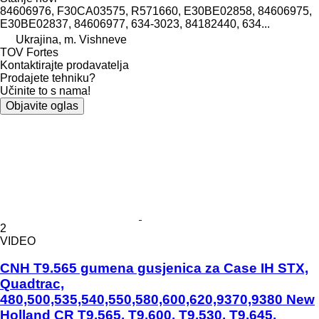
84606976, F30CA03575, R571660, E30BE02858, 84606975,
E30BE02837, 84606977, 634-3023, 84182440, 634...
Ukrajina, m. Vishneve
TOV Fortes
Kontaktirajte prodavatelja
Prodajete tehniku?
Učinite to s nama!
Objavite oglas
2
VIDEO
CNH T9.565 gumena gusjenica za Case IH STX,
Quadtrac,
480,500,535,540,550,580,600,620,9370,9380 New
Holland CR T9.565, T9.600, T9.530, T9.645,