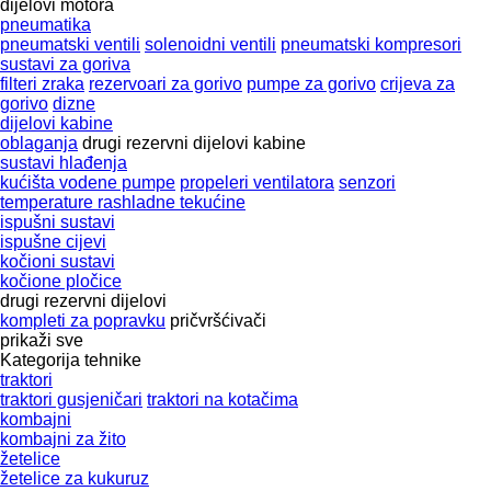
dijelovi motora
pneumatika
pneumatski ventili
solenoidni ventili
pneumatski kompresori
sustavi za goriva
filteri zraka
rezervoari za gorivo
pumpe za gorivo
crijeva za
gorivo
dizne
dijelovi kabine
oblaganja
drugi rezervni dijelovi kabine
sustavi hlađenja
kućišta vodene pumpe
propeleri ventilatora
senzori
temperature rashladne tekućine
ispušni sustavi
ispušne cijevi
kočioni sustavi
kočione pločice
drugi rezervni dijelovi
kompleti za popravku
pričvršćivači
prikaži sve
Kategorija tehnike
traktori
traktori gusjeničari
traktori na kotačima
kombajni
kombajni za žito
žetelice
žetelice za kukuruz