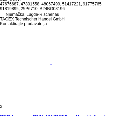
47676687, 47801558, 48067499, 51417221, 91775765,
91819895, 25P6710, B24BG03196
Njemačka, Lügde-Rischenau
TAGEX Technischer Handel GmbH
Kontaktirajte prodavatelja
3