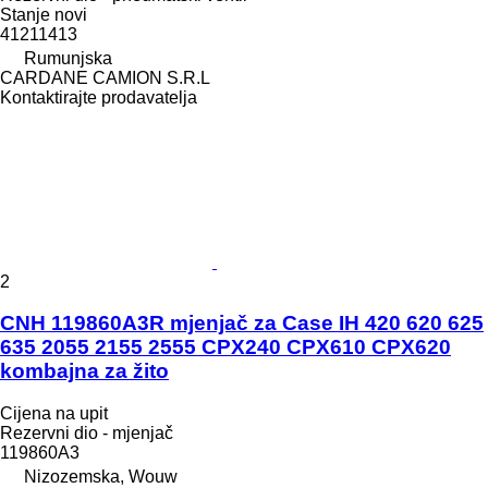
Stanje
novi
41211413
Rumunjska
CARDANE CAMION S.R.L
Kontaktirajte prodavatelja
2
CNH 119860A3R mjenjač za Case IH 420 620 625
635 2055 2155 2555 CPX240 CPX610 CPX620
kombajna za žito
Cijena na upit
Rezervni dio - mjenjač
119860A3
Nizozemska, Wouw