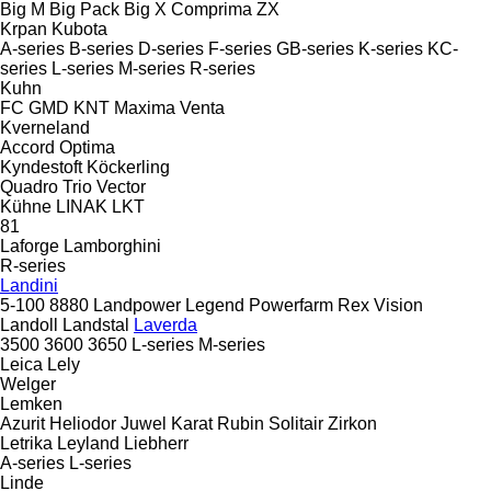
Big M
Big Pack
Big X
Comprima
ZX
Krpan
Kubota
A-series
B-series
D-series
F-series
GB-series
K-series
KC-
series
L-series
M-series
R-series
Kuhn
FC
GMD
KNT
Maxima
Venta
Kverneland
Accord
Optima
Kyndestoft
Köckerling
Quadro
Trio
Vector
Kühne
LINAK
LKT
81
Laforge
Lamborghini
R-series
Landini
5-100
8880
Landpower
Legend
Powerfarm
Rex
Vision
Landoll
Landstal
Laverda
3500
3600
3650
L-series
M-series
Leica
Lely
Welger
Lemken
Azurit
Heliodor
Juwel
Karat
Rubin
Solitair
Zirkon
Letrika
Leyland
Liebherr
A-series
L-series
Linde