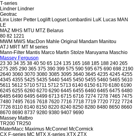
T-series
Lindner
Lindner
Geotrac
Linx
Lister Petter
Loglift
Logset
Lombardini
LuK
Lucas
MAN
LE
MAZ
MHS
MTU
MTZ Belarus
80
82
1221
MWM
MWS
MacDon
Mahle Original
Mandam
Manitou
ATJ
MRT
MT
M series
Mann-Filter
Mantis
Marco
Martin Stolze
Maruyama
Maschio
Massey Ferguson
23
30
34
35
38
40
50
65
124
135
165
168
185
188
240
265
275
285
290
365
375
390
399
575
590
595
675
690
698
2190
2640
3060
3070
3080
3085
3095
3640
3645
4235
4245
4255
4345
4355
5425
5435
5440
5445
5450
5455
5460
5465
5610
5611
5612
5710
5711
5712
5713
6140
6150
6170
6180
6190
6245
6255
6260
6270
6290
6445
6455
6460
6465
6475
6480
6485
6490
6495
6499
6713
6715
6716
7274
7278
7465
7475
7480
7495
7616
7618
7620
7716
7718
7719
7720
7722
7724
7726
8110
8140
8150
8220
8240
8250
8280
8480
8650
8660
8670
8690
8737
9280
9380
9407
9690
Massey
Matbro
TR200
TR250
MaterMacc
Maximus
McConnel
McCormick
CX
F-series
MC
MTX
X-series
XTX
ZTX