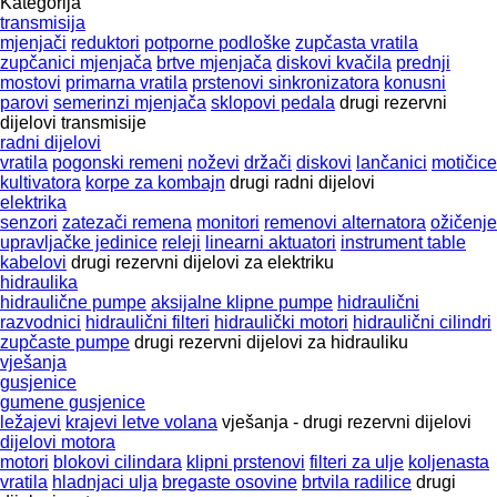
Kategorija
transmisija
mjenjači
reduktori
potporne podloške
zupčasta vratila
zupčanici mjenjača
brtve mjenjača
diskovi kvačila
prednji
mostovi
primarna vratila
prstenovi sinkronizatora
konusni
parovi
semerinzi mjenjača
sklopovi pedala
drugi rezervni
dijelovi transmisije
radni dijelovi
vratila
pogonski remeni
noževi
držači
diskovi
lančanici
motičice
kultivatora
korpe za kombajn
drugi radni dijelovi
elektrika
senzori
zatezači remena
monitori
remenovi alternatora
ožičenje
upravljačke jedinice
releji
linearni aktuatori
instrument table
kabelovi
drugi rezervni dijelovi za elektriku
hidraulika
hidraulične pumpe
aksijalne klipne pumpe
hidraulični
razvodnici
hidraulični filteri
hidraulički motori
hidraulični cilindri
zupčaste pumpe
drugi rezervni dijelovi za hidrauliku
vješanja
gusjenice
gumene gusjenice
ležajevi
krajevi letve volana
vješanja - drugi rezervni dijelovi
dijelovi motora
motori
blokovi cilindara
klipni prstenovi
filteri za ulje
koljenasta
vratila
hladnjaci ulja
bregastе osovinе
brtvila radilice
drugi