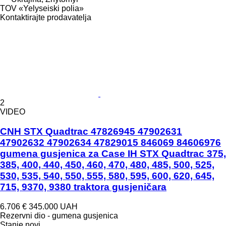
TOV «Yelyseiski polia»
Kontaktirajte prodavatelja
2
VIDEO
CNH STX Quadtrac 47826945 47902631
47902632 47902634 47829015 846069 84606976
gumena gusjenica za Case IH STX Quadtrac 375,
385, 400, 440, 450, 460, 470, 480, 485, 500, 525,
530, 535, 540, 550, 555, 580, 595, 600, 620, 645,
715, 9370, 9380 traktora gusjeničara
6.706 €
345.000 UAH
Rezervni dio - gumena gusjenica
Stanje
novi