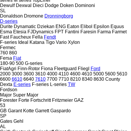
series
M series
TopLiner
Dewulf
Dexwal
Dieci
Dodge
Doken
Dominoni
SL
Donaldson
Dromone
Dronningborg
D-series
Durite
Dynamatic
Dziekan
ENG
Eaton
Elibol
Epsilon
Equus
Esma
Etesia
FJDynamics
FPT
Fantini
Faresin
Farma
Farmet
Fast
Faucheux
Fella
Fendt
F-series
Ideal
Katana
Tigo
Vario
Xylon
Fermec
760
860
Fersa
Fiat
180-90
500
G-series
FiatAgri
Finn-Rotor
Fiona
Fleetguard
Fliegl
Ford
2000
3000
3600
3610
4000
4110
4600
4610
5000
5600
5610
6600
6610
6640
7610
7700
7710
8210
8340
8630
County
Dexta
E-series
F-series
L-series
TW
Fordson
Major
Super Major
Forester
Forte
Fortschritt
Fritzmeier
GAZ
53
GB
Garant Kotte
Garrett
Gaspardo
SP
Gates
Gehl
AL