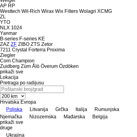
Welger
AP
RP
Westtech
Wil-Rich
Wirax
Wix Filters
Wolagri
XCMG
ZL
YTO
NLX 1024
Yanmar
B-series
F-series
KE
ZAZ
ZF
ZIBO
ZTS
Zetor
7211
Crystal
Forterra
Proxima
Ziegler
Corn Champion
Zuidberg
Zürn
Ålö
Överum
Özdöken
prikaži sve
Lokacija
Pretraga po radijusu
Hrvatska
Evropa
Poljska
Litvanija
Grčka
Italija
Rumunjska
Njemačka
Nizozemska
Mađarska
Belgija
prikaži sve
druge
Ukrajina