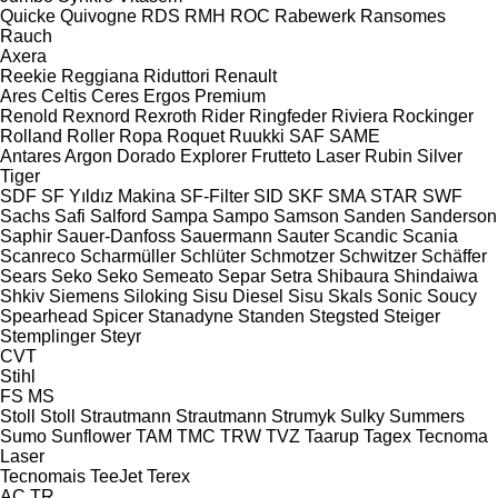
Quicke
Quivogne
RDS
RMH
ROC
Rabewerk
Ransomes
Rauch
Axera
Reekie
Reggiana Riduttori
Renault
Ares
Celtis
Ceres
Ergos
Premium
Renold
Rexnord
Rexroth
Rider
Ringfeder
Riviera
Rockinger
Rolland
Roller
Ropa
Roquet
Ruukki
SAF
SAME
Antares
Argon
Dorado
Explorer
Frutteto
Laser
Rubin
Silver
Tiger
SDF
SF Yıldız Makina
SF-Filter
SID
SKF
SMA
STAR
SWF
Sachs
Safi
Salford
Sampa
Sampo
Samson
Sanden
Sanderson
Saphir
Sauer-Danfoss
Sauermann
Sauter
Scandic
Scania
Scanreco
Scharmüller
Schlüter
Schmotzer
Schwitzer
Schäffer
Sears
Seko
Seko
Semeato
Separ
Setra
Shibaura
Shindaiwa
Shkiv
Siemens
Siloking
Sisu Diesel
Sisu
Skals
Sonic
Soucy
Spearhead
Spicer
Stanadyne
Standen
Stegsted
Steiger
Stemplinger
Steyr
CVT
Stihl
FS
MS
Stoll
Stoll
Strautmann
Strautmann
Strumyk
Sulky
Summers
Sumo
Sunflower
TAM
TMC
TRW
TVZ
Taarup
Tagex
Tecnoma
Laser
Tecnomais
TeeJet
Terex
AC
TR