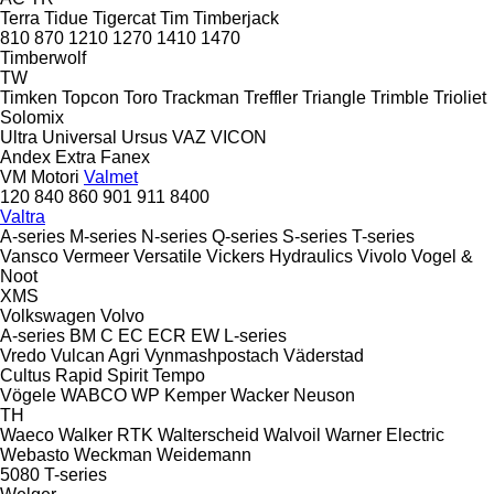
Terra
Tidue
Tigercat
Tim
Timberjack
810
870
1210
1270
1410
1470
Timberwolf
TW
Timken
Topcon
Toro
Trackman
Treffler
Triangle
Trimble
Trioliet
Solomix
Ultra
Universal
Ursus
VAZ
VICON
Andex
Extra
Fanex
VM Motori
Valmet
120
840
860
901
911
8400
Valtra
A-series
M-series
N-series
Q-series
S-series
T-series
Vansco
Vermeer
Versatile
Vickers Hydraulics
Vivolo
Vogel &
Noot
XMS
Volkswagen
Volvo
A-series
BM
C
EC
ECR
EW
L-series
Vredo
Vulcan Agri
Vynmashpostach
Väderstad
Cultus
Rapid
Spirit
Tempo
Vögele
WABCO
WP Kemper
Wacker Neuson
TH
Waeco
Walker RTK
Walterscheid
Walvoil
Warner Electric
Webasto
Weckman
Weidemann
5080
T-series