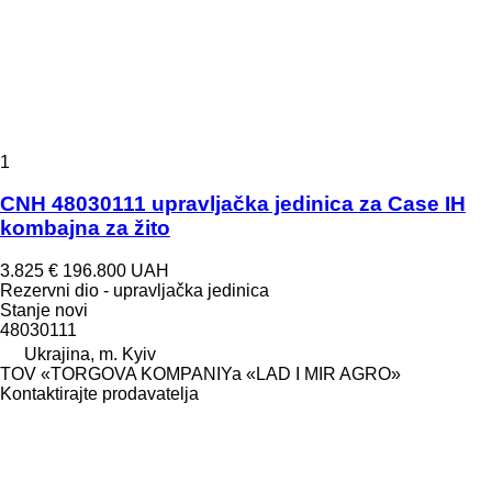
1
CNH 48030111 upravljačka jedinica za Case IH
kombajna za žito
3.825 €
196.800 UAH
Rezervni dio - upravljačka jedinica
Stanje
novi
48030111
Ukrajina, m. Kyiv
TOV «TORGOVA KOMPANIYa «LAD I MIR AGRO»
Kontaktirajte prodavatelja