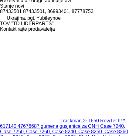
Rezervni dio - drugi radni dijelovi
Stanje
novi
87433501 87433501, 86993401, 87778753
Ukrajina, pgt. Yubileynoe
TOV "TD LIDERPARTS"
Kontaktirajte prodavatelja
Trackman ® T650 RowTech™
617140 47676687 gumena gusjenica za CNH Case 7240,
Case 7250, Case 7260, Case 8240, Case 8250, Case 8260,