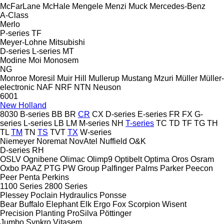
McFarLane
McHale
Mengele
Menzi Muck
Mercedes-Benz
A-Class
Merlo
P-series
TF
Meyer-Lohne
Mitsubishi
D-series
L-series
MT
Modine
Moi
Monosem
NG
Monroe
Moresil
Muir Hill
Mullerup
Mustang
Mzuri
Müller
Müller-
electronic
NAF
NRF
NTN
Neuson
6001
New Holland
8030
B-series
BB
BR
CR
CX
D-series
E-series
FR
FX
G-
series
L-series
LB
LM
M-series
NH
T-series
TC
TD
TF
TG
TH
TL
TM
TN
TS
TVT
TX
W-series
Niemeyer
Noremat
NovAtel
Nuffield
O&K
D-series
RH
OSLV
Ognibene
Olimac
Olimp9
Optibelt
Optima
Oros
Osram
Oxbo
PAAZ
PTG
PW Group
Palfinger
Palms
Parker
Peecon
Peer
Penta
Perkins
1100 Series
2800 Series
Plessey
Poclain Hydraulics
Ponsse
Bear
Buffalo
Elephant
Elk
Ergo
Fox
Scorpion
Wisent
Precision Planting
ProSilva
Pöttinger
Jumbo
Synkro
Vitasem