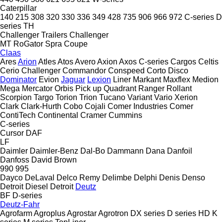
Caterpillar
140
215
308
320
330
336
349
428
735
906
966
972
C-series
D
series
TH
Challenger Trailers
Challenger
MT
RoGator
Spra Coupe
Claas
Ares
Arion
Atles
Atos
Avero
Axion
Axos
C-series
Cargos
Celtis
Cerio
Challenger
Commandor
Conspeed
Corto
Disco
Dominator
Evion
Jaguar
Lexion
Liner
Markant
Maxflex
Medion
Mega
Mercator
Orbis
Pick up
Quadrant
Ranger
Rollant
Scorpion
Targo
Torion
Trion
Tucano
Variant
Vario
Xerion
Clark
Clark-Hurth
Cobo
Cojali
Comer Industries
Comer
ContiTech
Continental
Cramer
Cummins
C-series
Cursor
DAF
LF
Daimler
Daimler-Benz
Dal-Bo
Dammann
Dana
Danfoil
Danfoss
David Brown
990
995
Dayco
DeLaval
Delco Remy
Delimbe
Delphi
Denis
Denso
Detroit Diesel
Detroit
Deutz
BF
D-series
Deutz-Fahr
Agrofarm
Agroplus
Agrostar
Agrotron
DX series
D series
HD
K