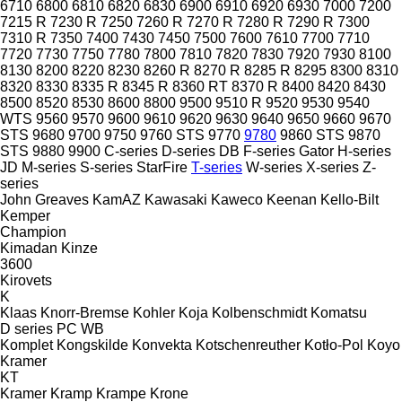
6710
6800
6810
6820
6830
6900
6910
6920
6930
7000
7200
7215 R
7230 R
7250
7260 R
7270 R
7280 R
7290 R
7300
7310 R
7350
7400
7430
7450
7500
7600
7610
7700
7710
7720
7730
7750
7780
7800
7810
7820
7830
7920
7930
8100
8130
8200
8220
8230
8260 R
8270 R
8285 R
8295
8300
8310
8320
8330
8335 R
8345 R
8360 RT
8370 R
8400
8420
8430
8500
8520
8530
8600
8800
9500
9510 R
9520
9530
9540
WTS
9560
9570
9600
9610
9620
9630
9640
9650
9660
9670
STS
9680
9700
9750
9760 STS
9770
9780
9860 STS
9870
STS
9880
9900
C-series
D-series
DB
F-series
Gator
H-series
JD
M-series
S-series
StarFire
T-series
W-series
X-series
Z-
series
John Greaves
KamAZ
Kawasaki
Kaweco
Keenan
Kello-Bilt
Kemper
Champion
Kimadan
Kinze
3600
Kirovets
K
Klaas
Knorr-Bremse
Kohler
Koja
Kolbenschmidt
Komatsu
D series
PC
WB
Komplet
Kongskilde
Konvekta
Kotschenreuther
Kotło-Pol
Koyo
Kramer
KT
Kramer
Kramp
Krampe
Krone