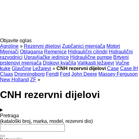
Objavite oglas
Agroline
»
Rezervni dijelovi
Zupčanici mjenjača
Motori
Mjenjači
Oblaganja
Remenice
Hidraulični cilindri
Hidraulični
razvodnici
Upravljačke jedinice
Hidraulične pumpe
Brtveni
prstenovi mjenjača
Diskovi kvačila
Valjkasti ležajevi
Vučne
kuke
Glavčine
Ležajevi
»
CNH rezervni dijelovi
Case
Case IH
Claas
Dronningborg
Fendt
Ford
John Deere
Massey Ferguson
New Holland
ZF
»
CNH rezervni dijelovi
Pretraga
(kataloški broj, marka, model, rezervni dio)