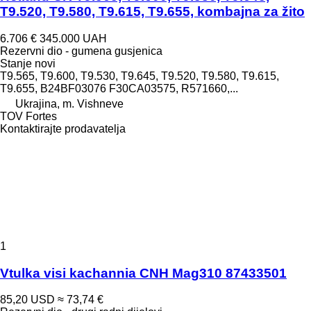
T9.520, T9.580, T9.615, T9.655, kombajna za žito
6.706 €
345.000 UAH
Rezervni dio - gumena gusjenica
Stanje
novi
T9.565, T9.600, T9.530, T9.645, T9.520, T9.580, T9.615,
T9.655, B24BF03076 F30CA03575, R571660,...
Ukrajina, m. Vishneve
TOV Fortes
Kontaktirajte prodavatelja
1
Vtulka visi kachannia CNH Mag310 87433501
85,20 USD
≈ 73,74 €