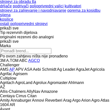
strojevi za obradu tla
drljače
podrivači
poljoprivredni valjci
kultivatori
strojevi za zaliјеvanje i navodnjavanje
oprema za kosidbu
sijena
kosilice
ostali poljoprivredni strojevi
prikaži sve
Tip rezervnih dijelova
originalni rezervni dio
analogni
prikaži sve
Marka
Po ovom zahtjevu ništa nije pronađeno
3M
A.TOM
ABC
AGCO
Challenger
AMS
AP
APV
ASA
Aebi Schmidt
Ag Leader
AgraJet
Agricola
Agrifac
Agrisem
Cultiplow
Agritach
AgroLand
Agrolux
Agromaster
Ahlmann
AZ
Allis-Chalmers
AllyNav
Amazone
Centaya
Cirrus
Citan
Amity
Annaburger
Annovi Reverberi
Arag
Argo
Arion Agro
Atlas
1604
AR
Avant