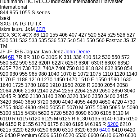
Hürlimann
IHC
IVECO
Indexator
International Harvester
International
844
955
1055
S-series
Iseki
SXG
TA
TG
TU
TX
Iskra
Isuzu
J&M
JCB
2CX
3CX
4CX
86
110
155
406
407
427
520
524
525
526
527
530
531
532
533
535
536
537
540
541
550
560
Fastrac
JS
JZ
TM
JF
JF
JSB
Jaguar
Javo
Jenz
John Deere
6M
6R
7R
8R
310 G
310S K
331
336
410
512
530
550
572
580
582
590
592
620R
622R
625R
630F
630R
630X
635D
635F
724
730
732i
740A
740i
750
810
818
824
832
850
854
920
930
955
965
980
1040
1070 E
1072
1075
1110
1120
1140
1170 E
1188
1210
1270
1450
1470
1510 E
1550
1590
1630
1640
1725
1780
1890
1910
1950
2026 R
2030
2054
2058
2064
2066
2130
2140
2254
2256
2264
2520
2650
2850
3040
3045 R
3050
3130
3140
3200
3320
3340
3350
3400
3415
3420
3640
3650
3720
3800
4040
4055
4430
4650
4720
4730
4755
4830
4930
4940
5055 E
5070 M
5075
5080
5085 M
5090
5100
5115
5430i
5620
5720
5820
6090
6100
6105
6110 M
6110 R
6115
6120
6125 M
6125 R
6130
6135
6140
6145
6150
M
6150 R
6155
6170
6175
6190
6195 M
6195 R
6200
6210
6215
6220
6230
6250
6300
6310
6320
6330
6400
6410
6420
S
6430 Premium
6506
6510
6520
6530
6600
6610
6620
6630