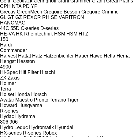
Geith
Geotrack
Geringhoff
Giant
Grammer
Granit
Great Plains
CPH
NTA
PD
YP
Grecav
GreenMech
Gregoire Besson
Gregoire
Grimme
GL
GT
GZ
REXOR
RH
SE
VARITRON
HANOMAG
44C
55D
C-series
D-series
HE-VA
HK Rheintechnik
HSM
HSM
HTZ
150
Hardi
Commander
Harvest
Hattat
Hatz
Hatzenbichler
Hauer
Hawe
Hella
Hema
Hengst
Hesston
4900
Hi-Spec
Hifi Filter
Hitachi
ZX
Zaxis
Holmer
Terra
Holset
Honda
Horsch
Avatar
Maestro
Pronto
Terrano
Tiger
Howard
Husqvarna
R-series
Hydac
Hydrema
806
906
Hydro Leduc
Hydromatik
Hyundai
HX-series
R-series
Robex