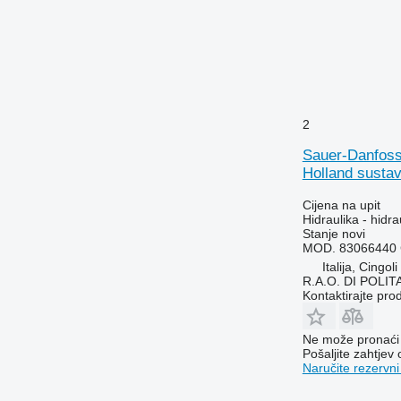
6110 R
6115
6120
6125 M
6130
6135
2
6140
Sauer-Danfo
6145
Holland susta
6155
6175
Cijena na upit
Hidraulika - hidra
6195 M
Stanje
novi
6195 R
MOD. 83066440 
Italija, Cingoli
6200
R.A.O. DI POLI
6210
Kontaktirajte pro
6215
6220
Ne može pronaći 
Pošaljite zahtjev
6230
Naručite rezervni
6300
6310