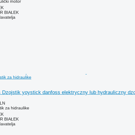
ulički motor
EK
R BIAŁEK
davatelja
tik za hidraulike
Dzojstik yoystick danfoss elektryczny lub hydrauliczny dzoj
PLN
tik za hidraulike
EK
R BIAŁEK
davatelja