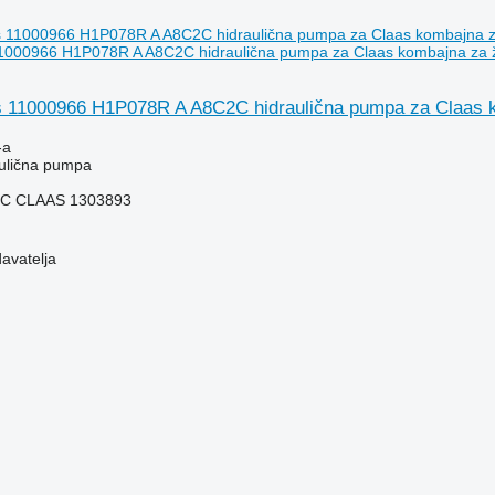
1000966 H1P078R A A8C2C hidraulična pumpa za Claas kombajna za ž
 11000966 H1P078R A A8C2C hidraulična pumpa za Claas k
-a
aulična pumpa
2C CLAAS 1303893
davatelja