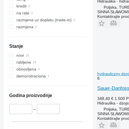
Hidraulika - hidra
Magnum
1910
kredit
Poljska, TUR
SINNA SŁAWOMI
Maxxum
1950
na rate
Kontaktirajte pro
Optum
2030
razmjena uz doplatu (trade-in)
Puma
2054
razmjena
STX
2058
2066
Stanje
2130
2140
novi
2254
rabljene
2264
obnovljena
hydrauliczny dzojs
2650
demonstraciona
6
2850
Sauer-Danfoss 
3040
3050
Godina proizvodnje
348,40 €
1.500 
3130
Hidraulika - dzojs
Poljska, TUR
3140
–
SINNA SŁAWOMI
3200
Kontaktirajte pro
3340