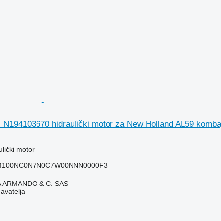
 N194103670 hidraulički motor za New Holland AL59 kombaj
ulički motor
0M100NC0N7N0C7W00NNN0000F3
TA ARMANDO & C. SAS
davatelja