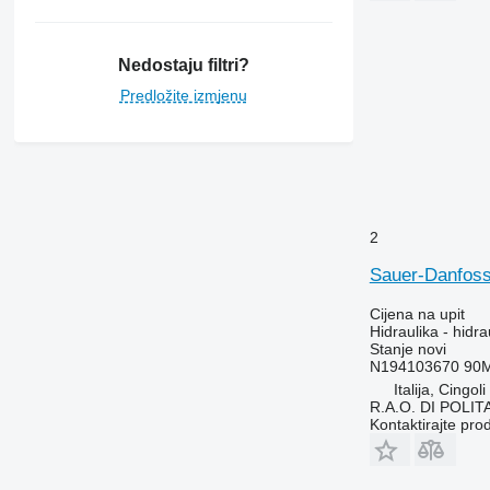
3350
3420
3640
Nedostaju filtri?
3800
Predložite izmjenu
4040
4650
4720
4730
4830
2
4940
5080
Sauer-Danfoss
5090
Cijena na upit
5100
Hidraulika - hidra
5620
Stanje
novi
N194103670 9
5720
Italija, Cingoli
5820
R.A.O. DI POLI
6100
Kontaktirajte pro
6105
6110 M