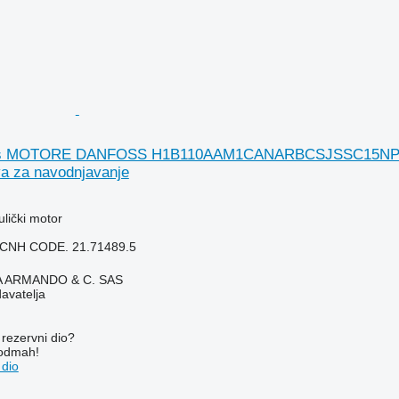
ss MOTORE DANFOSS H1B110AAM1CANARBCSJSSC15NPMB0N
va za navodnjavanje
ulički motor
CNH CODE. 21.71489.5
TA ARMANDO & C. SAS
davatelja
rezervni dio?
 odmah!
 dio