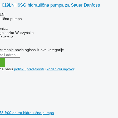
 019LNH6SG hidraulična pumpa za Sauer Danfoss
PLN
aulična pumpa
enica
gnieszka Wilczyńska
davatelja
 primanje novih oglasa iz ove kategorije
e na našu
politiku privatnosti
i
korisnički ugovor
.
8-fr00 do tra hidraulična pumpa