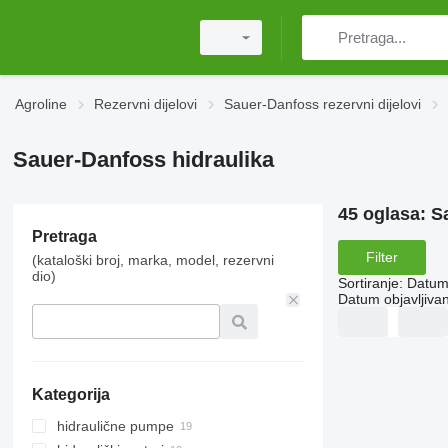
Agroline
Rezervni dijelovi
Sauer-Danfoss rezervni dijelovi
Sauer-Danfoss hidraulika
45 oglasa:
S
Pretraga
Filter
(kataloški broj, marka, model, rezervni
dio)
Sortiranje
:
Datum 
Datum objavljivan
Kategorija
hidraulične pumpe