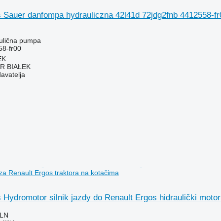
 Sauer danfompa hydrauliczna 42l41d 72jdg2fnb 4412558-fr0
aulična pumpa
58-fr00
EK
R BIAŁEK
davatelja
 za Renault Ergos traktora na kotačima
Hydromotor silnik jazdy do Renault Ergos hidraulički motor
PLN