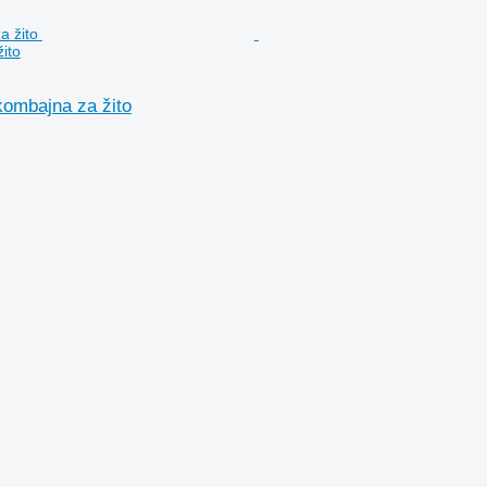
ito
ombajna za žito