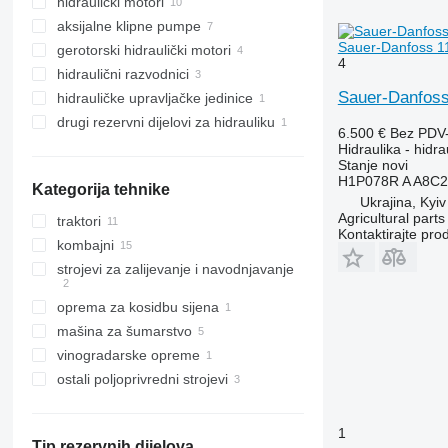
hidraulički motori
aksijalne klipne pumpe
Sauer-Danfoss 1
gerotorski hidraulički motori
4
hidraulični razvodnici
Sauer-Danfoss
hidrauličke upravljačke jedinice
drugi rezervni dijelovi za hidrauliku
6.500 €
Bez PDV
Hidraulika - hidr
Stanje
novi
H1P078R A A8C
Kategorija tehnike
Ukrajina, Kyiv
Agricultural parts
traktori
Kontaktirajte pro
kombajni
traktori na kotačima
strojevi za zaliјеvanje i navodnjavanje
kombajni za pamuk
kombajni za žito
oprema za kosidbu sijena
sustavi za navodnjavanje
mašina za šumarstvo
poljoprivredni utovarivači
vinogradarske opreme
forvarderi
ostali poljoprivredni strojevi
harvesteri
1
Tip rezervnih dijelova