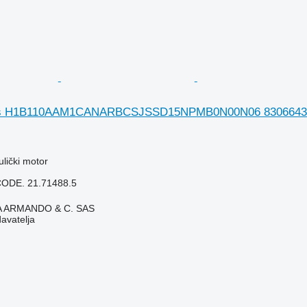
s H1B110AAM1CANARBCSJSSD15NPMB0N00N06 83066439 hid
ulički motor
ODE. 21.71488.5
TA ARMANDO & C. SAS
davatelja