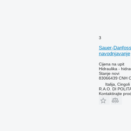
6320
6330
6400
6410
6506
3
6520
Sauer-Danfos
6600
navodnjavanje
6610
6620
Cijena na upit
Hidraulika - hidra
6630
Stanje
novi
6800
83066439 CNH C
6820
Italija, Cingoli
R.A.O. DI POLI
6830
Kontaktirajte pro
6900
6910
6920
7000
7230 R