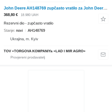
John Deere AH148769 zupčasto vratilo za John Deere žetelice za kukuruz
368,80 €
18.980 UAH
Rezervni dio - zupčasto vratilo
Stanje
novi
AH148769
Ukrajina, m. Kyiv
TOV «TORGOVA KOMPANIYa «LAD I MIR AGRO»