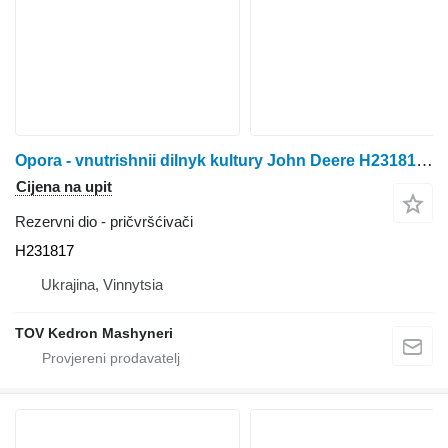
Opora - vnutrishnii dilnyk kultury John Deere H231817 za žetelice za kukuruz
Cijena na upit
Rezervni dio - pričvršćivači
H231817
Ukrajina, Vinnytsia
TOV Kedron Mashyneri