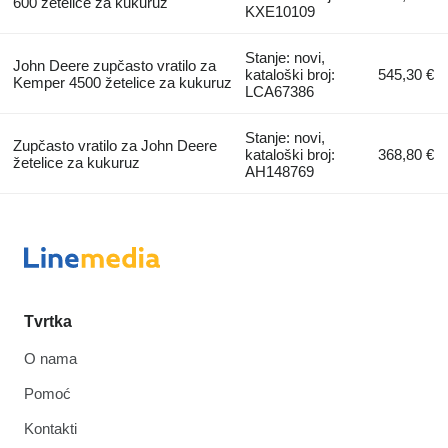
600 žetelice za kukuruz
KXE10109
Stanje: novi,
John Deere zupčasto vratilo za
kataloški broj:
545,30 €
Kemper 4500 žetelice za kukuruz
LCA67386
Stanje: novi,
Zupčasto vratilo za John Deere
kataloški broj:
368,80 €
žetelice za kukuruz
AH148769
Tvrtka
O nama
Pomoć
Kontakti