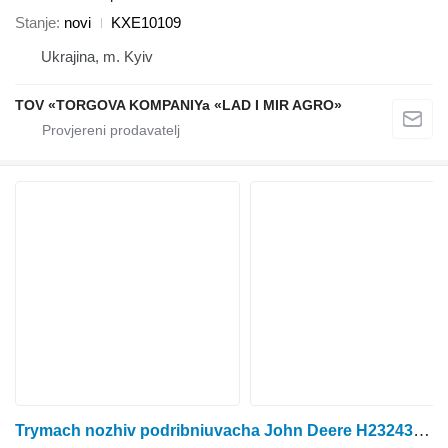
Stanje
novi
KXE10109
Ukrajina, m. Kyiv
TOV «TORGOVA KOMPANIYa «LAD I MIR AGRO»
Trymach nozhiv podribniuvacha John Deere H232434 za žetelice za kukuruz