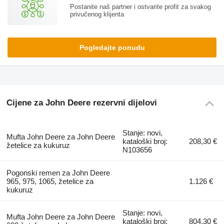
Postanite naš partner i ostvarite profit za svakog
privučenog klijenta
Pogledajte ponudu
Cijene za John Deere rezervni dijelovi
Stanje: novi,
Mufta John Deere za John Deere
kataloški broj:
208,30 €
žetelice za kukuruz
N103656
Pogonski remen za John Deere
965, 975, 1065, žetelice za
1.126 €
kukuruz
Stanje: novi,
Mufta John Deere za John Deere
kataloški broj:
804,30 €