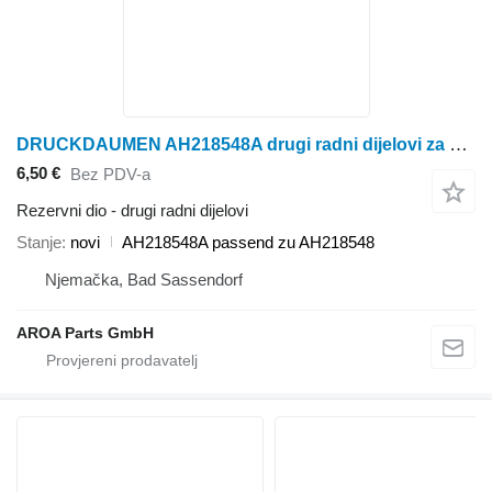
DRUCKDAUMEN AH218548A drugi radni dijelovi za John Deere žetelice za kukuruz
6,50 €
Bez PDV-a
Rezervni dio - drugi radni dijelovi
Stanje
novi
AH218548A passend zu AH218548
Njemačka, Bad Sassendorf
AROA Parts GmbH