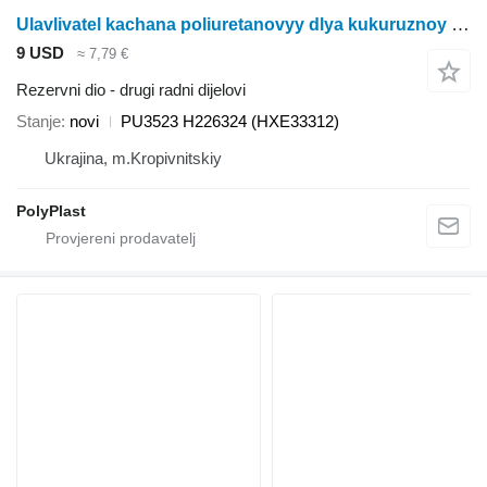
Ulavlivatel kachana poliuretanovyy dlya kukuruznoy zhatki John Deere H 226324 (HXE 33312) John Deere PU3523 H226324 za John Deere žetelice za kukuruz
9 USD
≈ 7,79 €
Rezervni dio - drugi radni dijelovi
Stanje
novi
PU3523 H226324 (HXE33312)
Ukrajina, m.Kropivnitskiy
PolyPlast