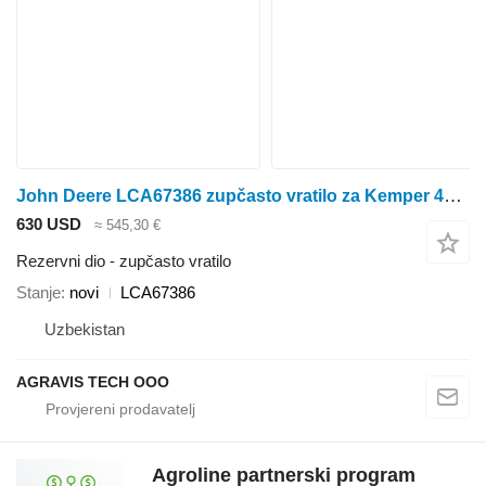
John Deere LCA67386 zupčasto vratilo za Kemper 4500 žetelice za kukuruz
630 USD
≈ 545,30 €
Rezervni dio - zupčasto vratilo
Stanje
novi
LCA67386
Uzbekistan
AGRAVIS TECH OOO
Agroline partnerski program