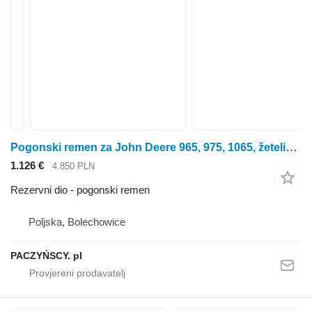
Pogonski remen za John Deere 965, 975, 1065, žetelice za kukuruz
1.126 €
4.850 PLN
Rezervni dio - pogonski remen
Poljska, Bolechowice
PACZYŃSCY. pl