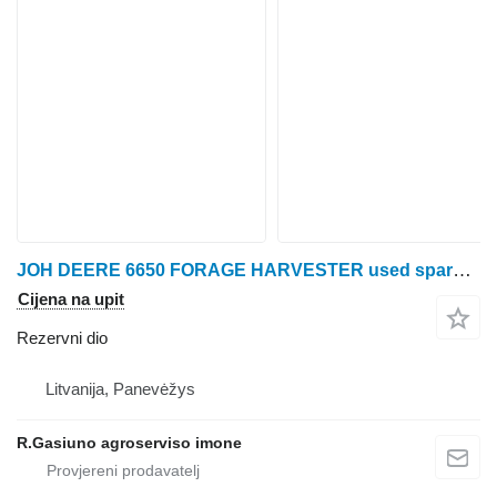
JOH DEERE 6650 FORAGE HARVESTER used spare parts/B/U John Deere za John Deere 6650 žetelice za kukuruz
Cijena na upit
Rezervni dio
Litvanija, Panevėžys
R.Gasiuno agroserviso imone