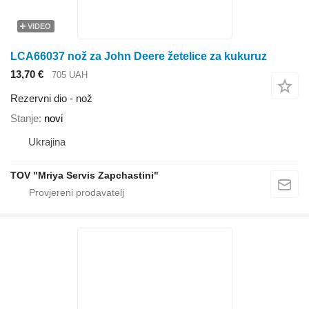
VIDEO
LCA66037 nož za John Deere žetelice za kukuruz
13,70 €
705 UAH
Rezervni dio - nož
Stanje
novi
Ukrajina
TOV "Mriya Servis Zapchastini"