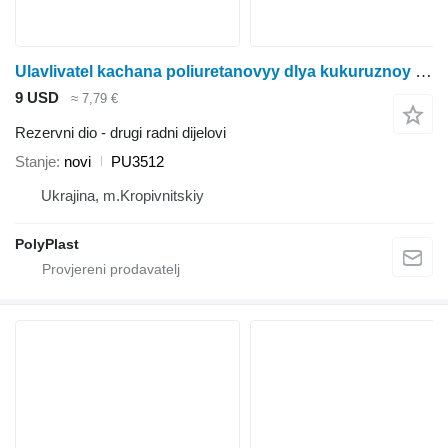
Ulavlivatel kachana poliuretanovyy dlya kukuruznoy zhatki John Deer 6 mm (82060) John Deere PU3512 za John Deere žetelice za kukuruz
9 USD
≈ 7,79 €
Rezervni dio - drugi radni dijelovi
Stanje
novi
PU3512
Ukrajina, m.Kropivnitskiy
PolyPlast