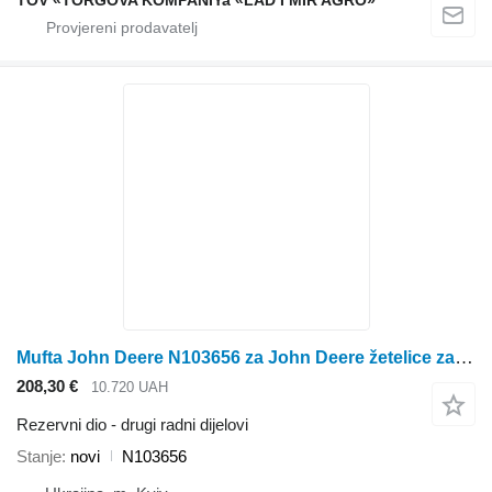
TOV «TORGOVA KOMPANIYa «LAD I MIR AGRO»
Mufta John Deere N103656 za John Deere žetelice za kukuruz
208,30 €
10.720 UAH
Rezervni dio - drugi radni dijelovi
Stanje
novi
N103656