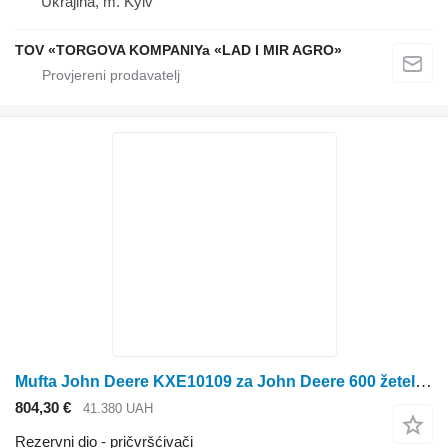
Ukrajina, m. Kyiv
TOV «TORGOVA KOMPANIYa «LAD I MIR AGRO»
Mufta John Deere KXE10109 za John Deere 600 žetelice za kukuruz
804,30 €
41.380 UAH
Rezervni dio - pričvršćivači