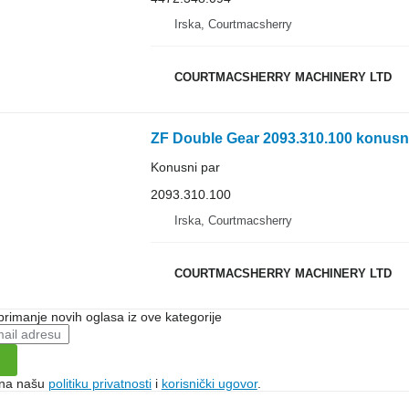
Irska, Courtmacsherry
COURTMACSHERRY MACHINERY LTD
ZF Double Gear 2093.310.100 konusn
Konusni par
2093.310.100
Irska, Courtmacsherry
COURTMACSHERRY MACHINERY LTD
 primanje novih oglasa iz ove kategorije
e na našu
politiku privatnosti
i
korisnički ugovor
.