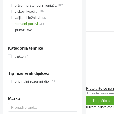
brtveni prstenovi mjenjača
diskovi kvačila
valjkasti ležajevi
konusni parovi
prikaži sve
Kategorija tehnike
traktori
traktori na kotačima
Tip rezervnih dijelova
originalni rezervni dio
Pretplatite se na
Marka
Potpišite se
Klikom pristajet