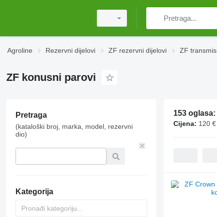
Agroline
Rezervni dijelovi
ZF rezervni dijelovi
ZF transmis
ZF konusni parovi
153 oglasa
Pretraga
Cijena:
120 €
(kataloški broj, marka, model, rezervni
dio)
Kategorija