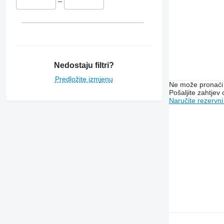
–
Nedostaju filtri?
Predložite izmjenu
Ne može pronaći 
Pošaljite zahtjev
Naručite rezervni