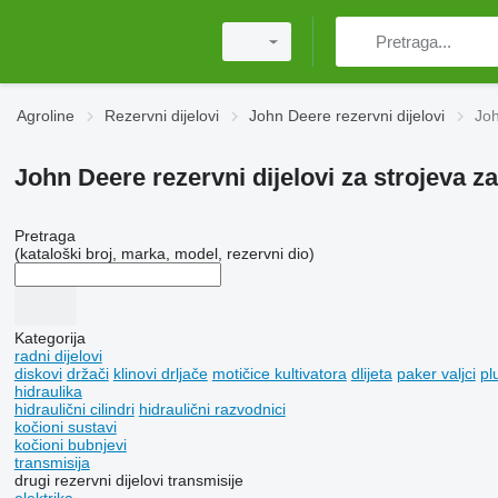
Agroline
Rezervni dijelovi
John Deere rezervni dijelovi
Joh
John Deere rezervni dijelovi za strojeva za
Pretraga
(kataloški broj, marka, model, rezervni dio)
Kategorija
radni dijelovi
diskovi
držači
klinovi drljače
motičice kultivatora
dlijeta
paker valjci
pl
hidraulika
hidraulični cilindri
hidraulični razvodnici
kočioni sustavi
kočioni bubnjevi
transmisija
drugi rezervni dijelovi transmisije