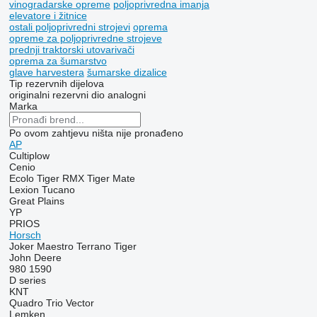
vinogradarske opreme
poljoprivrednа imanjа
elevatore i žitnice
ostali poljoprivredni strojevi
oprema
opreme za poljoprivredne strojeve
prednji traktorski utovarivači
oprema za šumarstvo
glave harvestera
šumarske dizalice
Tip rezervnih dijelova
originalni rezervni dio
analogni
Marka
Po ovom zahtjevu ništa nije pronađeno
AP
Cultiplow
Cenio
Ecolo Tiger
RMX
Tiger Mate
Lexion
Tucano
Great Plains
YP
PRIOS
Horsch
Joker
Maestro
Terrano
Tiger
John Deere
980
1590
D series
KNT
Quadro
Trio
Vector
Lemken