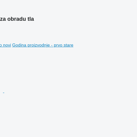
 za obradu tla
o novi
Godina proizvodnje - prvo stare