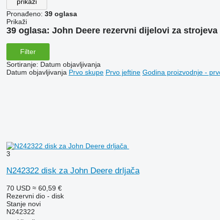
prikaži
Pronađeno:
39 oglasa
Prikaži
39 oglasa:
John Deere rezervni dijelovi za strojeva
Filter
Sortiranje
:
Datum objavljivanja
Datum objavljivanja
Prvo skupe
Prvo jeftine
Godina proizvodnje - prv
3
N242322 disk za John Deere drljača
70 USD
≈ 60,59 €
Rezervni dio - disk
Stanje
novi
N242322