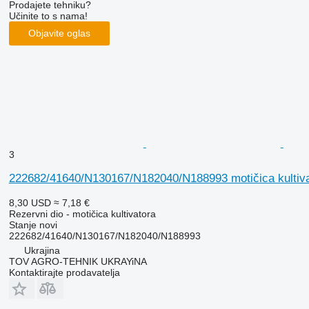
Prodajete tehniku?
Učinite to s nama!
Objavite oglas
3
222682/41640/N130167/N182040/N188993 motičica kultivat
8,30 USD
≈ 7,18 €
Rezervni dio - motičica kultivatora
Stanje
novi
222682/41640/N130167/N182040/N188993
Ukrajina
TOV AGRO-TEHNIK UKRAYiNA
Kontaktirajte prodavatelja