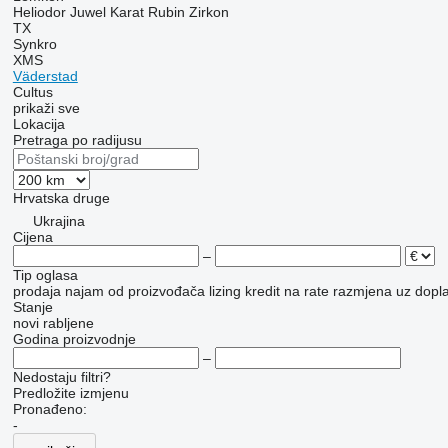
Heliodor
Juwel
Karat
Rubin
Zirkon
TX
Synkro
XMS
Väderstad
Cultus
prikaži sve
Lokacija
Pretraga po radijusu
Hrvatska
druge
Ukrajina
Cijena
–
Tip oglasa
prodaja
najam
od proizvođača
lizing
kredit
na rate
razmjena uz doplat
Stanje
novi
rabljene
Godina proizvodnje
–
Nedostaju filtri?
Predložite izmjenu
Pronađeno:
-