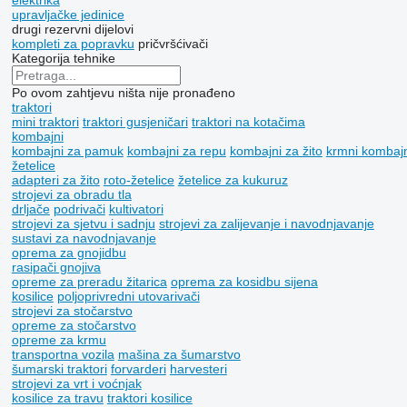
elektrika
upravljačke jedinice
drugi rezervni dijelovi
kompleti za popravku
pričvršćivači
Kategorija tehnike
Po ovom zahtjevu ništa nije pronađeno
traktori
mini traktori
traktori gusjeničari
traktori na kotačima
kombajni
kombajni za pamuk
kombajni za repu
kombajni za žito
krmni kombajn
žetelice
adapteri za žito
roto-žetelice
žetelice za kukuruz
strojevi za obradu tla
drljače
podrivači
kultivatori
strojevi za sjetvu i sadnju
strojevi za zaliјеvanje i navodnjavanje
sustavi za navodnjavanje
oprema za gnojidbu
rasipači gnojiva
opreme za preradu žitarica
oprema za kosidbu sijena
kosilice
poljoprivredni utovarivači
strojevi za stočarstvo
opreme za stočarstvo
opreme za krmu
transportna vozila
mašina za šumarstvo
šumarski traktori
forvarderi
harvesteri
strojevi za vrt i voćnjak
kosilice za travu
traktori kosilice