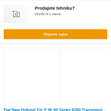
Prodajete tehniku?
Učinite to s nama!
Objavite oglas
Fiat New Holland Tm, F, M, 60 Series 8260 Transmission Shifter Fork 5 5153108 vilica mjenjača za traktora na kotačima