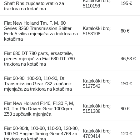
Kataloški broj:
Shaft Rhs zupčasto vratilo za
195 €
5110198
traktora na kotačima
Fiat New Holland Tm, F, M, 60
Series 8260 Transmission Shifter
Kataloški broj:
60 €
Fork 5 vilica mjenjača za traktora na
5153108
kotačima
Fiat 680 DT 780 parts, ersatzteile,
pieces mjenjač za Fiat 680 DT 780
46,53 €
traktora na kotačima
Fiat 90-90, 100-90, 110-90, Dt
Kataloški broj:
Transmission Gear Z32 zupčanik
190 €
5127542
mjenjača za traktora na kotačima
Fiat New Holland F140, F130 F, M,
Kataloški broj:
60, Tm Pto Driven Gear 1000rpm
90 €
5151388
Z53 zupčanik mjenjača
Fiat 90-90dt, 100-90, 110-90, 130-90,
Kataloški broj:
140-90 Engine Timing Gear 4769 za
120 €
4769414
traktora na kotačima