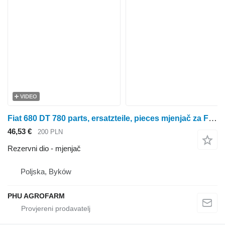
VIDEO
Fiat 680 DT 780 parts, ersatzteile, pieces mjenjač za Fiat 680 DT 780 traktora na kotačima
46,53 €
200 PLN
Rezervni dio - mjenjač
Poljska, Byków
PHU AGROFARM