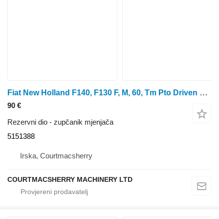
Fiat New Holland F140, F130 F, M, 60, Tm Pto Driven Gear 1000rpm Z53 5151388 zupčanik mjenjača
90 €
Rezervni dio - zupčanik mjenjača
5151388
Irska, Courtmacsherry
COURTMACSHERRY MACHINERY LTD