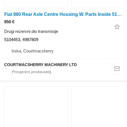
Fiat 880 Rear Axle Centre Housing W. Parts Inside 5104453, 4987809 za traktora na kotačima
850 €
Drugi rezervni dio transmisije
5104453, 4987809
Irska, Courtmacsherry
COURTMACSHERRY MACHINERY LTD