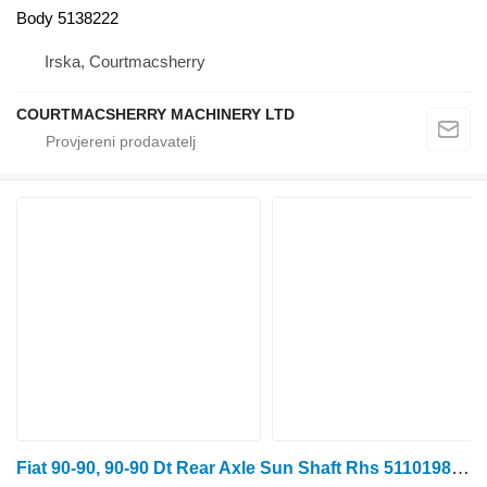
Body 5138222
Irska, Courtmacsherry
COURTMACSHERRY MACHINERY LTD
Fiat 90-90, 90-90 Dt Rear Axle Sun Shaft Rhs 5110198 zupčasto vratilo za traktora na kotačima