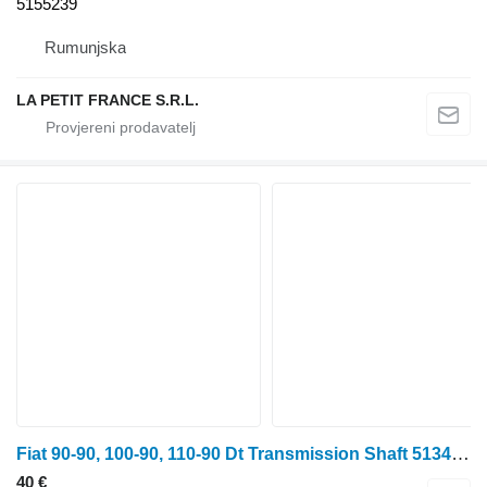
5155239
Rumunjska
LA PETIT FRANCE S.R.L.
Fiat 90-90, 100-90, 110-90 Dt Transmission Shaft 5134096 međuprenosno vratilo za traktora na kotačima
40 €