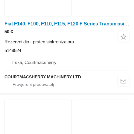
Fiat F140, F100, F110, F115, F120 F Series Transmission Synchronizer 5149524 prsten sinkronizatora za traktora na kotačima
50 €
Rezervni dio - prsten sinkronizatora
5149524
Irska, Courtmacsherry
COURTMACSHERRY MACHINERY LTD