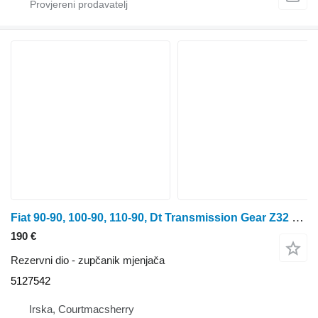
Fiat 90-90, 100-90, 110-90, Dt Transmission Gear Z32 5127542 zupčanik mjenjača za traktora na kotačima
190 €
Rezervni dio - zupčanik mjenjača
5127542
Irska, Courtmacsherry