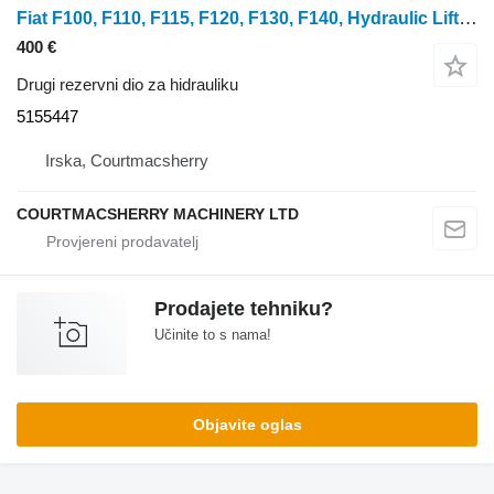
Fiat F100, F110, F115, F120, F130, F140, Hydraulic Lift Control Assem 5155447
400 €
Drugi rezervni dio za hidrauliku
5155447
Irska, Courtmacsherry
COURTMACSHERRY MACHINERY LTD
Prodajete tehniku?
Učinite to s nama!
Objavite oglas