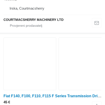
Irska, Courtmacsherry
COURTMACSHERRY MACHINERY LTD
Fiat F140, F100, F110, F115 F Series Transmission Drive Bushing Gear 5149375 za traktora na kotačima
45 €