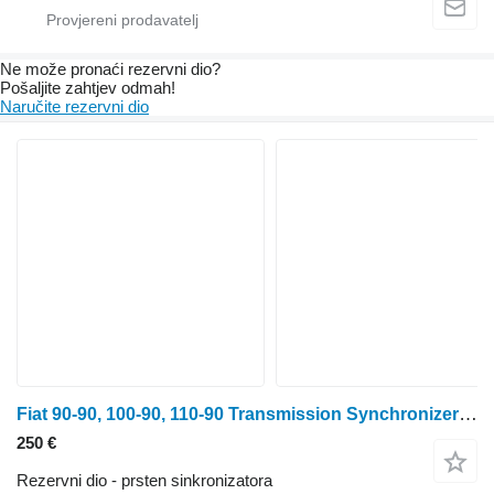
Ne može pronaći rezervni dio?
Pošaljite zahtjev odmah!
Naručite rezervni dio
Fiat 90-90, 100-90, 110-90 Transmission Synchronizer 5138222, 5127396 Body 5138222 prsten sinkronizatora za Fiat 90-90 traktora na kotačima
250 €
Rezervni dio - prsten sinkronizatora