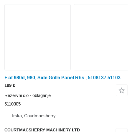
Fiat 980d, 980, Side Grille Panel Rhs , 5108137 5110305 oblaganje za 980, 980DT, 1080, 1080DT traktora na kotačima
199 €
Rezervni dio - oblaganje
5110305
Irska, Courtmacsherry
COURTMACSHERRY MACHINERY LTD