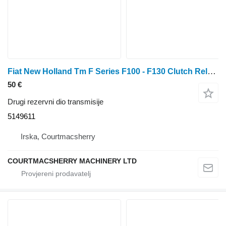
Fiat New Holland Tm F Series F100 - F130 Clutch Release Bearing 5149611 za traktora na kotačima
50 €
Drugi rezervni dio transmisije
5149611
Irska, Courtmacsherry
COURTMACSHERRY MACHINERY LTD