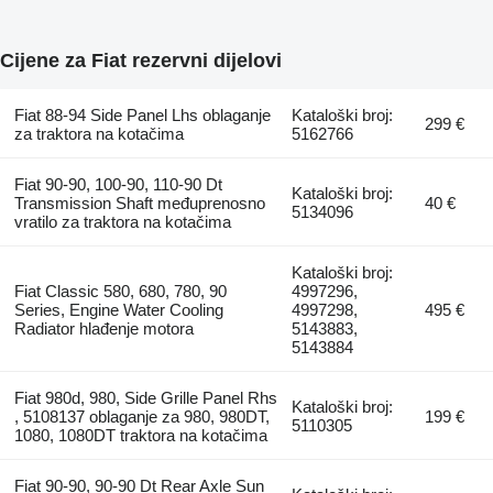
Cijene za Fiat rezervni dijelovi
Fiat 88-94 Side Panel Lhs oblaganje
Kataloški broj:
299 €
za traktora na kotačima
5162766
Fiat 90-90, 100-90, 110-90 Dt
Kataloški broj:
Transmission Shaft međuprenosno
40 €
5134096
vratilo za traktora na kotačima
Kataloški broj:
Fiat Classic 580, 680, 780, 90
4997296,
Series, Engine Water Cooling
4997298,
495 €
Radiator hlađenje motora
5143883,
5143884
Fiat 980d, 980, Side Grille Panel Rhs
Kataloški broj:
, 5108137 oblaganje za 980, 980DT,
199 €
5110305
1080, 1080DT traktora na kotačima
Fiat 90-90, 90-90 Dt Rear Axle Sun