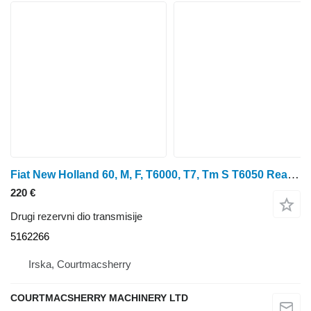
Fiat New Holland 60, M, F, T6000, T7, Tm S T6050 Rear Axle Ring 5162266 za New Holland T6070, T6030, T6050 traktora na kotačima
220 €
Drugi rezervni dio transmisije
5162266
Irska, Courtmacsherry
COURTMACSHERRY MACHINERY LTD