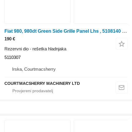
Fiat 980, 980dt Green Side Grille Panel Lhs , 5108140 5110307 rešetka hladnjaka za 980, 980DT
190 €
Rezervni dio - rešetka hladnjaka
5110307
Irska, Courtmacsherry
COURTMACSHERRY MACHINERY LTD