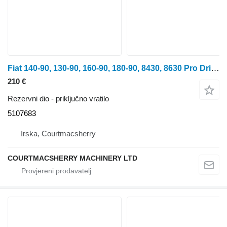
Fiat 140-90, 130-90, 160-90, 180-90, 8430, 8630 Pro Drive Shaft Long 5107683 priključno vratilo za traktora na kotačima
210 €
Rezervni dio - priključno vratilo
5107683
Irska, Courtmacsherry
COURTMACSHERRY MACHINERY LTD