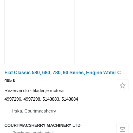
Fiat Classic 580, 680, 780, 90 Series, Engine Water Cooling Radiator 4997296 hlađenje motora
495 €
Rezervni dio - hlađenje motora
4997296, 4997298, 5143883, 5143884
Irska, Courtmacsherry
COURTMACSHERRY MACHINERY LTD