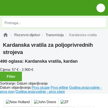
Rezervni dijelovi
Transmisija
Kardanska vratila
Kardanska vratila za poljoprivrednih
strojeva
490 oglasa:
Kardanska vratila, kardan
Cijena:
57 € - 2.900 €
Filter
Sortiranje
:
Datum objavljivanja
Datum objavljivanja
Prvo skupe
Prvo jeftine
Godina proizvodnje -
prvo novi
Godina proizvodnje - prvo stare