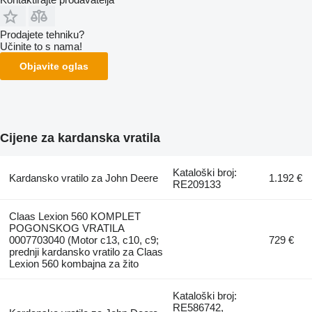
Prodajete tehniku?
Učinite to s nama!
Objavite oglas
Cijene za kardanska vratila
Kataloški broj:
Kardansko vratilo za John Deere
1.192 €
RE209133
Claas Lexion 560 KOMPLET
POGONSKOG VRATILA
0007703040 (Motor c13, c10, c9;
729 €
prednji kardansko vratilo za Claas
Lexion 560 kombajna za žito
Kataloški broj:
RE586742,