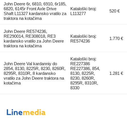
John Deere 6r, 6810, 6910, 6r185,
6820, 6145r Front Axle Drive
Kataloški broj:
520 €
Shaft L11327 kardansko vratilo za
L113277
traktora na kotačima
John Deere RE574236,
RE290014, RE308018, RE3
Kataloški broj:
1.770 €
kardansko vratilo za John Deere
RE574236
traktora na kotačima
Kataloški broj:
John Deere Val kardanniy do
RE227386
2854, 8130, 8225R, 8230, 8260R,
RE227386, 854,
8295R, 8310R, 8 kardansko
8130, 8225R,
1.281 €
vratilo za John Deere traktora na
8230, 8260R,
kotačima
8295R, 8310R,
8330