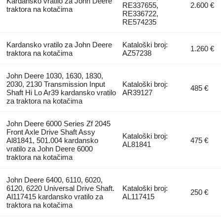
Kardansko vratilo za John Deere
RE337655,
2.600 €
traktora na kotačima
RE336722,
RE574235
Kardansko vratilo za John Deere
Kataloški broj:
1.260 €
traktora na kotačima
AZ57238
John Deere 1030, 1630, 1830,
2030, 2130 Transmission Input
Kataloški broj:
485 €
Shaft Hi Lo Ar39 kardansko vratilo
AR39127
za traktora na kotačima
John Deere 6000 Series Zf 2045
Front Axle Drive Shaft Assy
Kataloški broj:
Al81841, 501.004 kardansko
475 €
AL81841
vratilo za John Deere 6000
traktora na kotačima
John Deere 6400, 6110, 6020,
6120, 6220 Universal Drive Shaft.
Kataloški broj:
250 €
Al117415 kardansko vratilo za
AL117415
traktora na kotačima