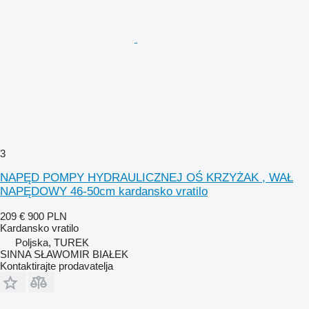
3
NAPĘD POMPY HYDRAULICZNEJ OŚ KRZYŻAK , WAŁ
NAPĘDOWY 46-50cm kardansko vratilo
209 €
900 PLN
Kardansko vratilo
Poljska, TUREK
SINNA SŁAWOMIR BIAŁEK
Kontaktirajte prodavatelja