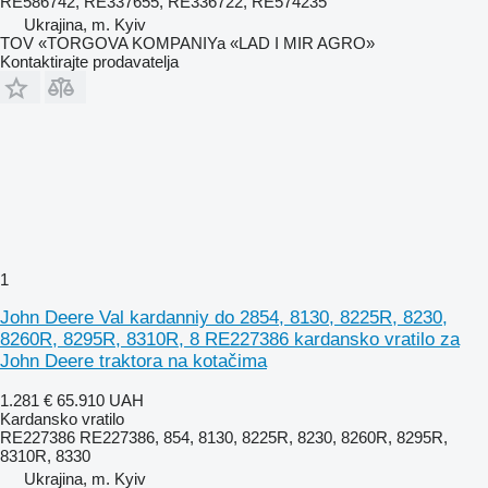
RE586742, RE337655, RE336722, RE574235
Ukrajina, m. Kyiv
TOV «TORGOVA KOMPANIYa «LAD I MIR AGRO»
Kontaktirajte prodavatelja
1
John Deere Val kardanniy do 2854, 8130, 8225R, 8230,
8260R, 8295R, 8310R, 8 RE227386 kardansko vratilo za
John Deere traktora na kotačima
1.281 €
65.910 UAH
Kardansko vratilo
RE227386 RE227386, 854, 8130, 8225R, 8230, 8260R, 8295R,
8310R, 8330
Ukrajina, m. Kyiv