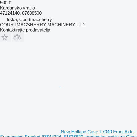
500 €
Kardansko vratilo
47124140, 87688500
Irska, Courtmacsherry
COURTMACSHERRY MACHINERY LTD
Kontaktirajte prodavatelja
New Holland Case T7040 Front Axle
Suspension Bracket 87644384, 51536830 kardansko vratilo za Case