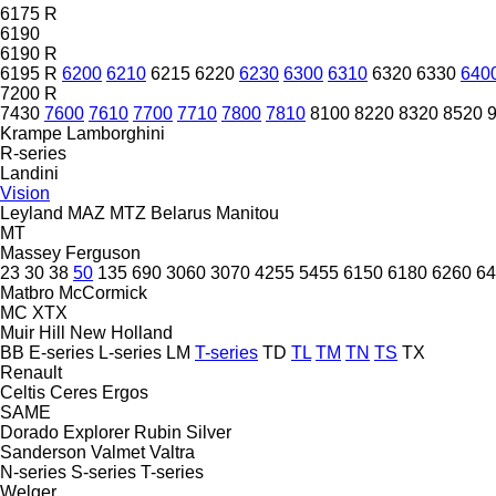
6175 R
6190
6190 R
6195 R
6200
6210
6215
6220
6230
6300
6310
6320
6330
640
7200 R
7430
7600
7610
7700
7710
7800
7810
8100
8220
8320
8520
Krampe
Lamborghini
R-series
Landini
Vision
Leyland
MAZ
MTZ Belarus
Manitou
MT
Massey Ferguson
23
30
38
50
135
690
3060
3070
4255
5455
6150
6180
6260
64
Matbro
McCormick
MC
XTX
Muir Hill
New Holland
BB
E-series
L-series
LM
T-series
TD
TL
TM
TN
TS
TX
Renault
Celtis
Ceres
Ergos
SAME
Dorado
Explorer
Rubin
Silver
Sanderson
Valmet
Valtra
N-series
S-series
T-series
Welger