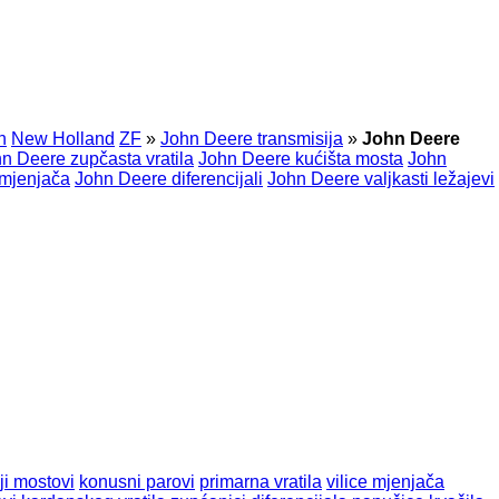
n
New Holland
ZF
»
John Deere transmisija
»
John Deere
n Deere zupčasta vratila
John Deere kućišta mosta
John
 mjenjača
John Deere diferencijali
John Deere valjkasti ležajevi
ji mostovi
konusni parovi
primarna vratila
vilice mjenjača