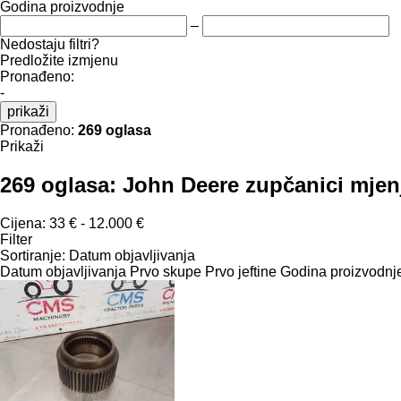
Godina proizvodnje
–
Nedostaju filtri?
Predložite izmjenu
Pronađeno:
-
prikaži
Pronađeno:
269 oglasa
Prikaži
269 oglasa:
John Deere zupčanici mjen
Cijena:
33 € - 12.000 €
Filter
Sortiranje
:
Datum objavljivanja
Datum objavljivanja
Prvo skupe
Prvo jeftine
Godina proizvodnje