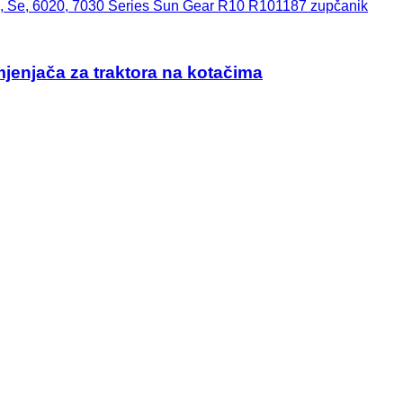
0, Se, 6020, 7030 Series Sun Gear R10 R101187 zupčanik
jenjača za traktora na kotačima