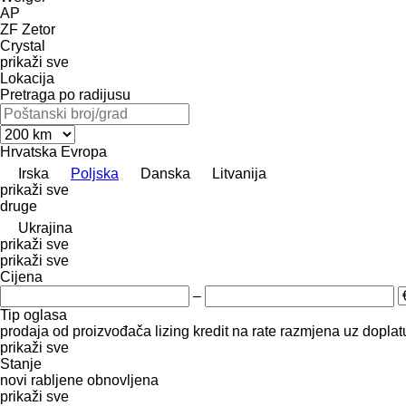
AP
ZF
Zetor
Crystal
prikaži sve
Lokacija
Pretraga po radijusu
Hrvatska
Evropa
Irska
Poljska
Danska
Litvanija
prikaži sve
druge
Ukrajina
prikaži sve
prikaži sve
Cijena
–
Tip oglasa
prodaja
od proizvođača
lizing
kredit
na rate
razmjena uz doplatu
prikaži sve
Stanje
novi
rabljene
obnovljena
prikaži sve