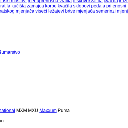
nski mostovi
međuprenosna vratila
diskovi kvačila
kvačila
križ
atila
kućišta zamajca
korpe kvačila
sklopovi pedala
prijenosni
omatskog mjenjača
viseći ležajevi
brtve mjenjača
semerinzi mjen
šumarstvo
national
MXM
MXU
Maxxum
Puma
on