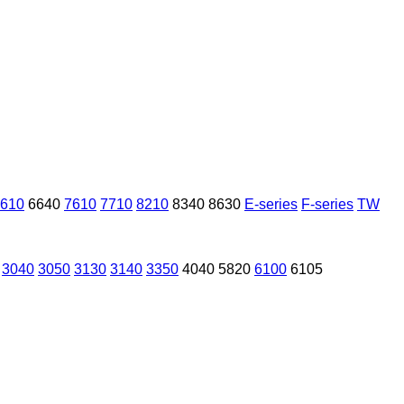
610
6640
7610
7710
8210
8340
8630
E-series
F-series
TW
3040
3050
3130
3140
3350
4040
5820
6100
6105