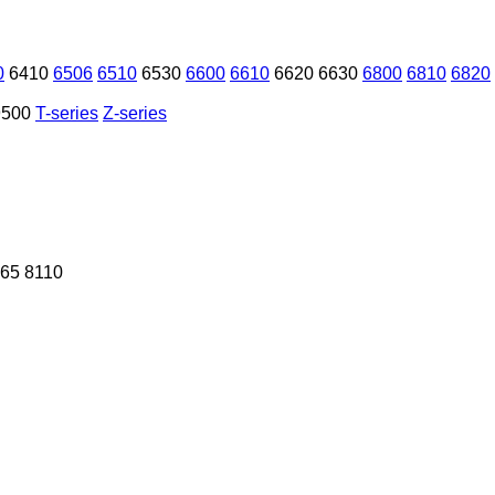
0
6410
6506
6510
6530
6600
6610
6620
6630
6800
6810
6820
9500
T-series
Z-series
65
8110