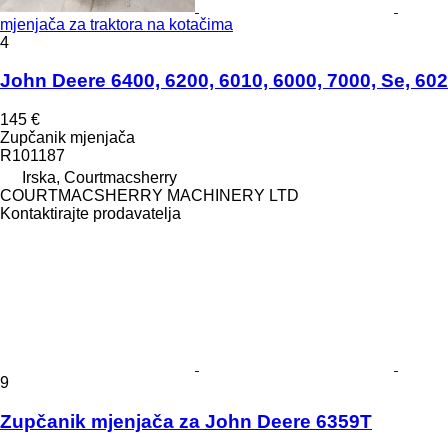
mjenjača za traktora na kotačima
4
John Deere 6400, 6200, 6010, 6000, 7000, Se, 60
145 €
Zupčanik mjenjača
R101187
Irska, Courtmacsherry
COURTMACSHERRY MACHINERY LTD
Kontaktirajte prodavatelja
9
Zupčanik mjenjača za John Deere 6359T