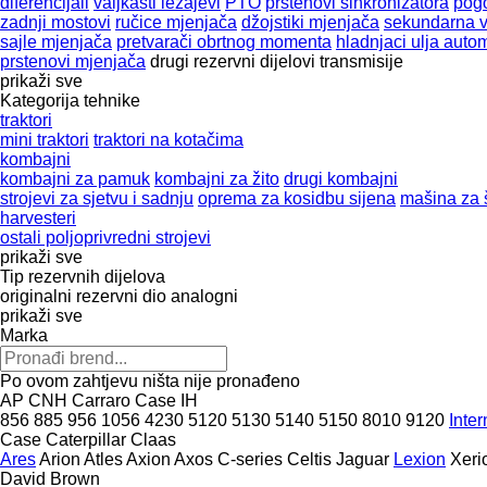
diferencijali
valjkasti ležajevi
PTO
prstenovi sinkronizatora
pogo
zadnji mostovi
ručice mjenjača
džojstiki mjenjača
sekundarna vr
sajle mjenjača
pretvarači obrtnog momenta
hladnjaci ulja aut
prstenovi mjenjača
drugi rezervni dijelovi transmisije
prikaži sve
Kategorija tehnike
traktori
mini traktori
traktori na kotačima
kombajni
kombajni za pamuk
kombajni za žito
drugi kombajni
strojevi za sjetvu i sadnju
oprema za kosidbu sijena
mašina za 
harvesteri
ostali poljoprivredni strojevi
prikaži sve
Tip rezervnih dijelova
originalni rezervni dio
analogni
prikaži sve
Marka
Po ovom zahtjevu ništa nije pronađeno
AP
CNH
Carraro
Case IH
856
885
956
1056
4230
5120
5130
5140
5150
8010
9120
Inter
Case
Caterpillar
Claas
Ares
Arion
Atles
Axion
Axos
C-series
Celtis
Jaguar
Lexion
Xeri
David Brown