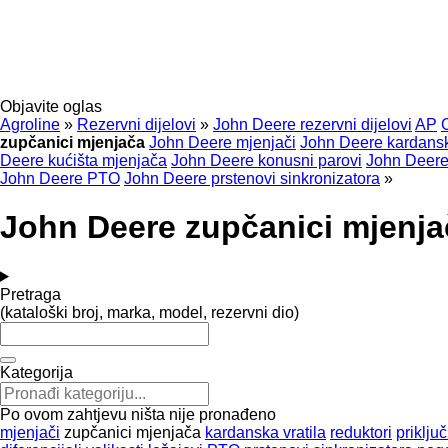
Objavite oglas
Agroline
»
Rezervni dijelovi
»
John Deere rezervni dijelovi
AP
zupčanici mjenjača
John Deere mjenjači
John Deere kardansk
Deere kućišta mjenjača
John Deere konusni parovi
John Deere
John Deere PTO
John Deere prstenovi sinkronizatora
»
John Deere zupčanici mjenja
Pretraga
(kataloški broj, marka, model, rezervni dio)
Kategorija
Po ovom zahtjevu ništa nije pronađeno
mjenjači
zupčanici mjenjača
kardanska vratila
reduktori
priključ