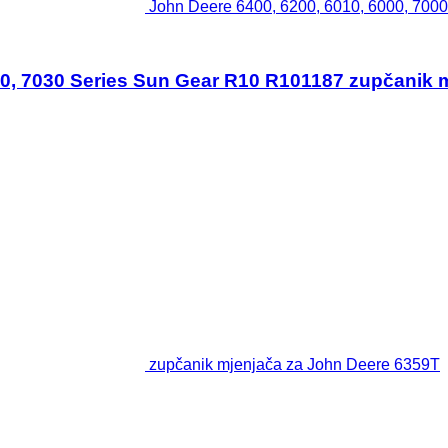
John Deere 6400, 6200, 6010, 6000, 700
20, 7030 Series Sun Gear R10 R101187 zupčanik m
zupčanik mjenjača za John Deere 6359T