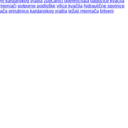
evi kardanskog vratila
zupćanici diferencijala
papučice kvačila
 mjenjači
potporne podloške
vilice kvačila
hidraulične spojnice
jača
prirubnice kardanskog vratila
ležaji mjenjača
brtveni