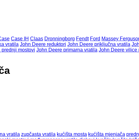
Case
Case IH
Claas
Dronningborg
Fendt
Ford
Massey Ferguso
a vratila
John Deere reduktori
John Deere priključna vratila
Joh
 prednji mostovi
John Deere primarna vratila
John Deere vilice
ča
na vratila
zupčasta vratila
kućišta mosta
kućišta mjenjača
predn