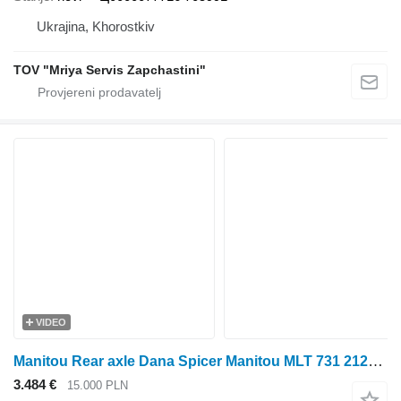
Ukrajina, Khorostkiv
TOV "Mriya Servis Zapchastini"
VIDEO
Manitou Rear axle Dana Spicer Manitou MLT 731 2120600166 zadnji most za traktora na kotačima
3.484 €
15.000 PLN