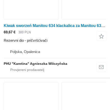
Kiwak sworzeń Manitou 634 klackalica za Manitou 634 poljoprivrednog utovarivača
69,67 €
300 PLN
Rezervni dio - pričvršćivači
Poljska, Opalenica
PHU "Karetina" Agnieszka Wilczyńska