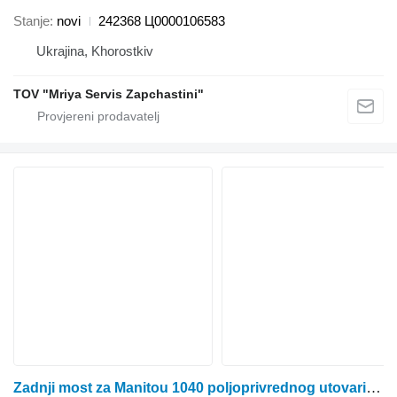
Stanje
novi
242368 Ц0000106583
Ukrajina, Khorostkiv
TOV "Mriya Servis Zapchastini"
Zadnji most za Manitou 1040 poljoprivrednog utovarivača