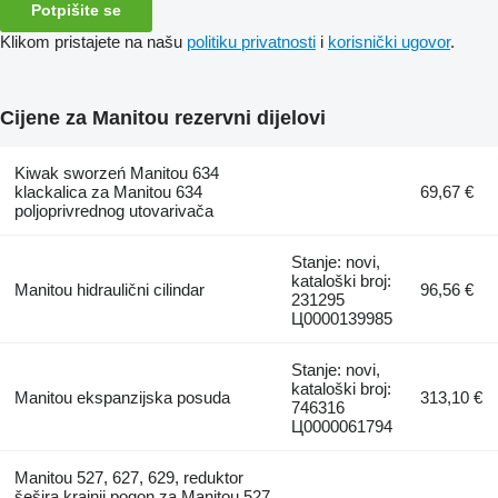
Potpišite se
Klikom pristajete na našu
politiku privatnosti
i
korisnički ugovor
.
Cijene za Manitou rezervni dijelovi
Kiwak sworzeń Manitou 634
klackalica za Manitou 634
69,67 €
poljoprivrednog utovarivača
Stanje: novi,
kataloški broj:
Manitou hidraulični cilindar
96,56 €
231295
Ц0000139985
Stanje: novi,
kataloški broj:
Manitou ekspanzijska posuda
313,10 €
746316
Ц0000061794
Manitou 527, 627, 629, reduktor
šešira krajnji pogon za Manitou 527