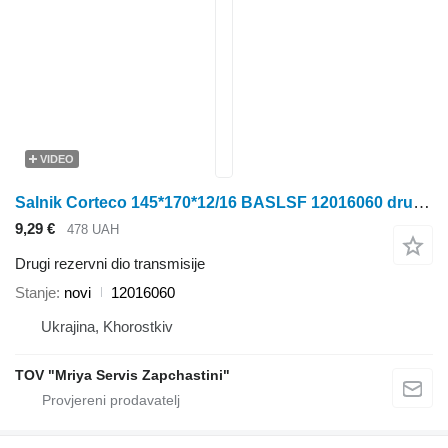
VIDEO
Salnik Corteco 145*170*12/16 BASLSF 12016060 drugi rezervni dio transmisije za Manitou poljoprivrednog utovarivača
9,29 €
478 UAH
Drugi rezervni dio transmisije
Stanje
novi
12016060
Ukrajina, Khorostkiv
TOV "Mriya Servis Zapchastini"