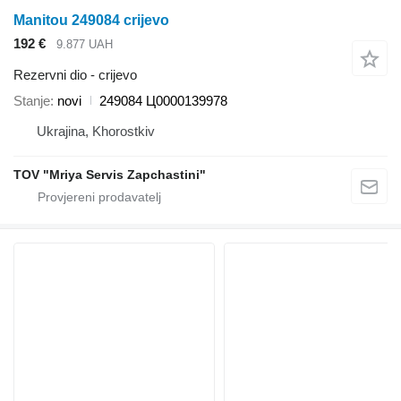
Manitou 249084 crijevo
192 €
9.877 UAH
Rezervni dio - crijevo
Stanje
novi
249084 Ц0000139978
Ukrajina, Khorostkiv
TOV "Mriya Servis Zapchastini"