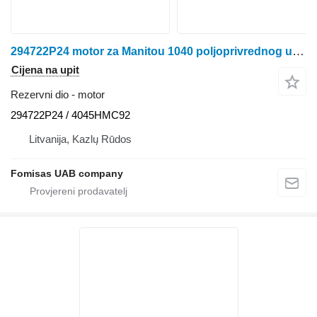
294722P24 motor za Manitou 1040 poljoprivrednog utovarivača
Cijena na upit
Rezervni dio - motor
294722P24 / 4045HMC92
Litvanija, Kazlų Rūdos
Fomisas UAB company