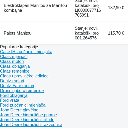
Stanje: novi,
Elektroklapan Manitou za Manitou
kataloški broj:
182,90 €
kombajna
Ц0000077716
705991
Stanje: novi,
Palets Manitou
kataloški broj:
115,70 €
001.264576
Popularne kategorije
Case IH zupčanici mjenjača
Claas mjenjači
Claas motori
Claas oblaganja
Claas remenice
Claas upravljačke jedinice
Deutz motori
Deutz-Fahr motori
Dronningborg remenice
Ford oblaganja
Ford vrata
Ford zupčanici mjenjača
John Deere glavčine
John Deere hidraulične pumpe
John Deere hidraulični cilindri
John Deere hidraulični razvodnici