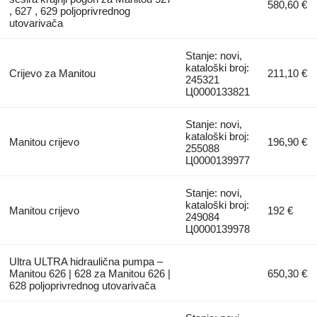
580,60 €
, 627 , 629 poljoprivrednog
utovarivača
Stanje: novi,
kataloški broj:
Crijevo za Manitou
211,10 €
245321
Ц0000133821
Stanje: novi,
kataloški broj:
Manitou crijevo
196,90 €
255088
Ц0000139977
Stanje: novi,
kataloški broj:
Manitou crijevo
192 €
249084
Ц0000139978
Ultra ULTRA hidraulična pumpa –
Manitou 626 | 628 za Manitou 626 |
650,30 €
628 poljoprivrednog utovarivača