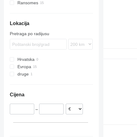
Ransomes
2254
F-series
Lokacija
Pretraga po radijusu
Hrvatska
Evropa
druge
Danska
Poljska
Ukrajina
Litvanija
Cijena
Njemačka
–