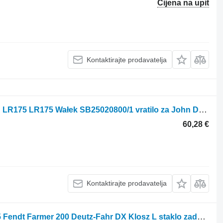
Cijena na upit
Kontaktirajte prodavatelja
John Deere 102-13G 102-15H 1338GR LR175 LR175 Wałek SB25020800/1 vratilo za John Deere 102-13G 102-15H 1338GR LR175 LR175 traktora kosilice
60,28 €
Kontaktirajte prodavatelja
John Deere 20 30 40 Case 33 40 44 45 Fendt Farmer 200 Deutz-Fahr DX Klosz L staklo zadnjih farova za John Deere 20 30 40 traktora kosilice