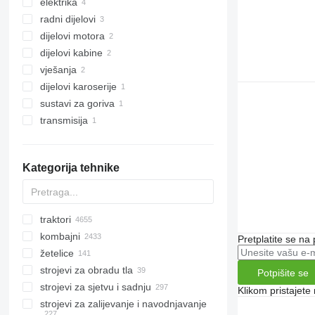
elektrika
hidraulični cilindri
radni dijelovi
hidraulički motori
upravljačke jedinice
dijelovi motora
hidraulični razvodnici
zatezači remena
vratila
dijelovi kabine
drugi rezervni dijelovi za hidrauliku
instrument table
lančanici
motori
vješanja
stakla zadnjih farova
noževi
lančanici bregaste osovine
kabine
dijelovi karoserije
haube
upravljački kotači
sustavi za goriva
glavčine
vučne kuke
transmisija
rezervoari za gorivo
drugi rezervni dijelovi transmisije
Kategorija tehnike
traktori
kombajni
mini traktori
Pretplatite se na
žetelice
traktori gusjeničari
kombajni za pamuk
strojevi za obradu tla
traktori na kotačima
kombajni za repu
adapteri za žito
Potpišite se
strojevi za sjetvu i sadnju
kombajni za žito
roto-žetelice
drljače
Klikom pristajet
strojevi za zaliјеvanje i navodnjavanje
krmni kombajni
žetelice za kukuruz
podrivači