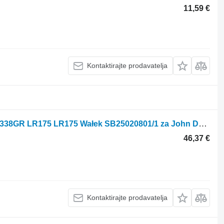
11,59 €
Kontaktirajte prodavatelja
Wałek John Deere 102-13G 102-15H 1338GR LR175 LR175 Wałek SB25020801/1 za John Deere 102-13G 102-15H 1338GR LR175 LR175 traktora kosilice
46,37 €
Kontaktirajte prodavatelja