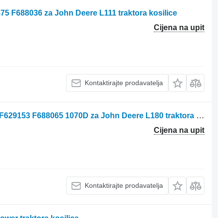
5 F688036 za John Deere L111 traktora kosilice
Cijena na upit
Kontaktirajte prodavatelja
King post Crane column John Deere F629153 F688065 1070D za John Deere L180 traktora kosilice
Cijena na upit
Kontaktirajte prodavatelja