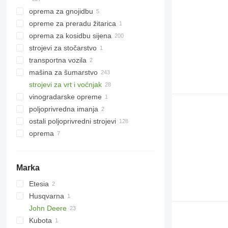
kombajni za kukuruz
kultivatori
oprema za gnojidbu
sustavi za navodnjavanje
drugi kombajni
opreme za preradu žitarica
rasipači gnojiva
oprema za kosidbu sijena
strojevi za stočarstvo
kosilice
transportna vozila
poljoprivredni utovarivači
opreme za stočarstvo
mašina za šumarstvo
opreme za krmu
strojevi za vrt i voćnjak
šumarski traktori
vinogradarske opreme
forvarderi
kosilice za travu
poljoprivrednа imanjа
harvesteri
traktori kosilice
ostali poljoprivredni strojevi
elevatore i žitnice
oprema
opreme za poljoprivredne strojeve
oprema za šumarstvo
prednji traktorski utovarivači
Marka
glave harvestera
Etesia
šumarske dizalice
Husqvarna
HYDRO
John Deere
Kubota
2026 R