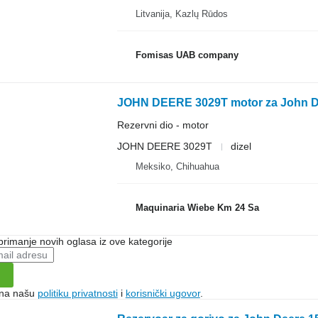
Litvanija, Kazlų Rūdos
Fomisas UAB company
JOHN DEERE 3029T motor za John Dee
Rezervni dio - motor
JOHN DEERE 3029T
dizel
Meksiko, Chihuahua
Maquinaria Wiebe Km 24 Sa
 primanje novih oglasa iz ove kategorije
e na našu
politiku privatnosti
i
korisnički ugovor
.