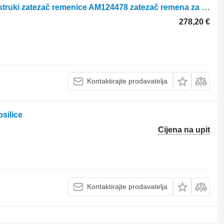
John Deere 2254HV G100 L2554 Dvostruki zatezač remenice AM124478 zatezač remena za John Deere 2254HV G100 traktora kosilice
278,20 €
Kontaktirajte prodavatelja
silice
Cijena na upit
Kontaktirajte prodavatelja