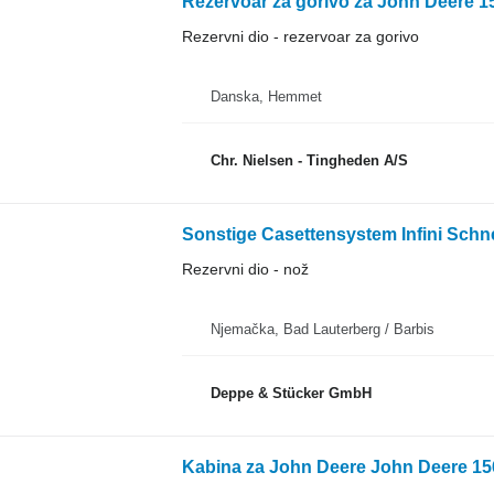
Rezervoar za gorivo za John Deere 15
Rezervni dio - rezervoar za gorivo
Danska, Hemmet
Chr. Nielsen - Tingheden A/S
Sonstige Casettensystem Infini Schne
Rezervni dio - nož
Njemačka, Bad Lauterberg / Barbis
Deppe & Stücker GmbH
Kabina za John Deere John Deere 1565