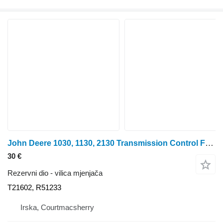
John Deere 1030, 1130, 2130 Transmission Control Fork , R6055 T21602, R51233 vilica mjenjača za traktora na kotačima
30 €
Rezervni dio - vilica mjenjača
T21602, R51233
Irska, Courtmacsherry