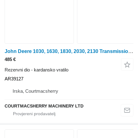
John Deere 1030, 1630, 1830, 2030, 2130 Transmission Input Shaft Hi Lo Ar39 AR39127 kardansko vratilo za traktora na kotačima
485 €
Rezervni dio - kardansko vratilo
AR39127
Irska, Courtmacsherry
COURTMACSHERRY MACHINERY LTD