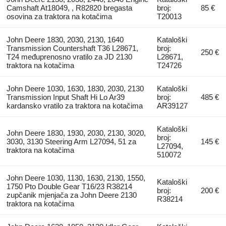
Camshaft At18049, , R82820 bregasta
broj:
85 €
osovina za traktora na kotačima
T20013
John Deere 1830, 2030, 2130, 1640
Kataloški
Transmission Countershaft T36 L28671,
broj:
250 €
T24 međuprenosno vratilo za JD 2130
L28671,
traktora na kotačima
T24726
John Deere 1030, 1630, 1830, 2030, 2130
Kataloški
Transmission Input Shaft Hi Lo Ar39
broj:
485 €
kardansko vratilo za traktora na kotačima
AR39127
Kataloški
John Deere 1830, 1930, 2030, 2130, 3020,
broj:
3030, 3130 Steering Arm L27094, 51 za
145 €
L27094,
traktora na kotačima
510072
John Deere 1030, 1130, 1630, 2130, 1550,
Kataloški
1750 Pto Double Gear T16/23 R38214
broj:
200 €
zupčanik mjenjača za John Deere 2130
R38214
traktora na kotačima