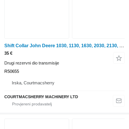
Shift Collar John Deere 1030, 1130, 1630, 2030, 2130, 1640, 1840, 2040 Shift Collar R506 R50655 za John Deere 1120, 1130, 1630, 22401030, 1130, 1630, 2030, 213, 1640, 1840, 2040 0 traktora na kotačima
35 €
Drugi rezervni dio transmisije
R50655
Irska, Courtmacsherry
COURTMACSHERRY MACHINERY LTD