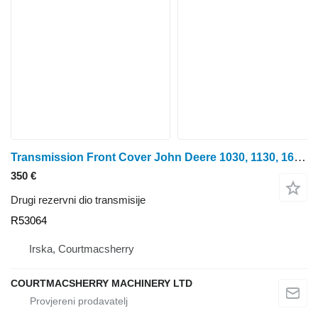
Transmission Front Cover John Deere 1030, 1130, 1630, 2030, 2130 Transmission Front Cover R53064 za John Deere 1030, 1130, 1630, 2030, 2130 traktora na kotačima
350 €
Drugi rezervni dio transmisije
R53064
Irska, Courtmacsherry
COURTMACSHERRY MACHINERY LTD