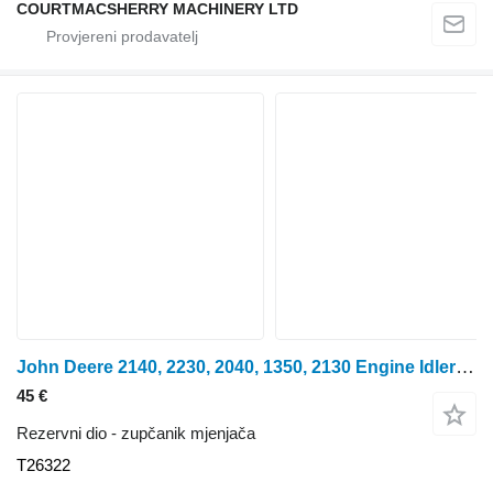
COURTMACSHERRY MACHINERY LTD
John Deere 2140, 2230, 2040, 1350, 2130 Engine Idler Gear At24252, T26322 zupčanik mjenjača za 2140 traktora na kotačima
45 €
Rezervni dio - zupčanik mjenjača
T26322