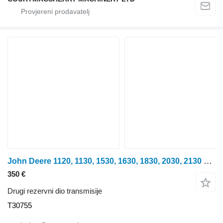
John Deere 1120, 1130, 1530, 1630, 1830, 2030, 2130 Pto Gear T73 T30755 za traktora na kotačima
350 €
Drugi rezervni dio transmisije
T30755