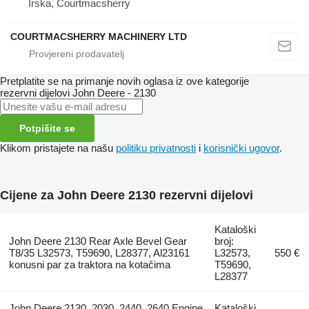
Irska, Courtmacsherry
COURTMACSHERRY MACHINERY LTD
Pretplatite se na primanje novih oglasa iz ove kategorije
rezervni dijelovi
John Deere - 2130
Potpišite se
Klikom pristajete na našu
politiku privatnosti
i
korisnički ugovor
.
Cijene za John Deere 2130 rezervni dijelovi
Kataloški
John Deere 2130 Rear Axle Bevel Gear
broj:
T8/35 L32573, T59690, L28377, Al23161
L32573,
550 €
konusni par za traktora na kotačima
T59690,
L28377
John Deere 2130, 2030, 2440, 2640 Engine
Kataloški