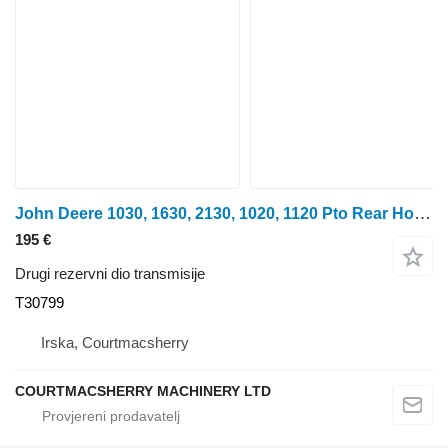
John Deere 1030, 1630, 2130, 1020, 1120 Pto Rear Housing T30799 za traktora na kotačima
195 €
Drugi rezervni dio transmisije
T30799
Irska, Courtmacsherry
COURTMACSHERRY MACHINERY LTD