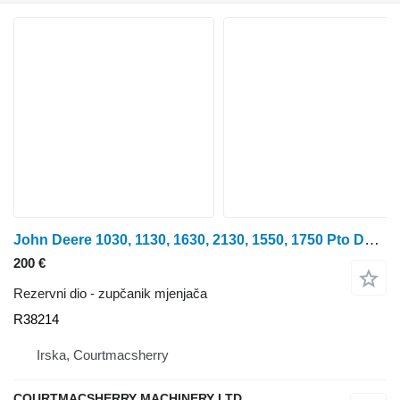
John Deere 1030, 1130, 1630, 2130, 1550, 1750 Pto Double Gear T16/23 R38214 zupčanik mjenjača za John Deere 2130 traktora na kotačima
200 €
Rezervni dio - zupčanik mjenjača
R38214
Irska, Courtmacsherry
COURTMACSHERRY MACHINERY LTD