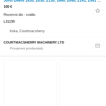
John Deere 1830, 2030, 2130, 1640, 2040, 2141, 2541 Load Sensor Shaft L3119 L31199 vratilo za traktora na kotačima
100 €
Rezervni dio - vratilo
L31199
Irska, Courtmacsherry
COURTMACSHERRY MACHINERY LTD