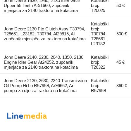
John Deere 1630, 1950, 2130 Idler Gear
Kataloški
Upper 55 Teeth Ar91660, zupčanik
broj:
50 €
mjenjača za 2140 traktora na kotačima
T20029
Kataloški
John Deere 2130 Pto Clutch Assy T30794,
broj:
T28661, L23182, T30794, Al29815, Al
T30794,
500 €
zupčanik mjenjača za traktora na kotačima
T28661,
L23182
John Deere 2140, 2230, 2040, 1350, 2130
Kataloški
Engine Idler Gear At24252, zupčanik
broj:
45 €
mjenjača za 2140 traktora na kotačima
T26322
John Deere 2130, 2630, 2240 Transmission
Kataloški
Oil Pump Hi Lo R57959, Ar96662, Ar
broj:
360 €
pumpa za ulje za traktora na kotačima
R57959