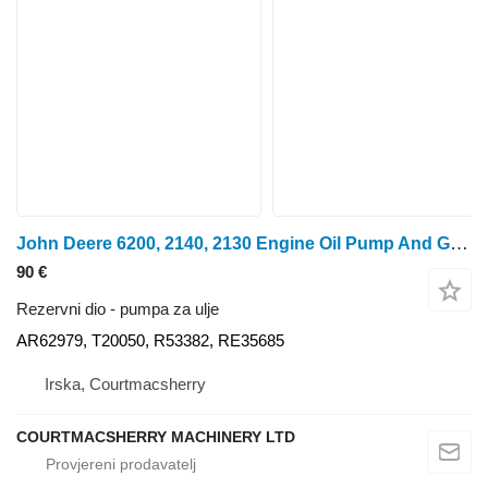
John Deere 6200, 2140, 2130 Engine Oil Pump And Gear Re35685, T20298, Ar596 AR62979 pumpa za ulje za traktora na kotačima
90 €
Rezervni dio - pumpa za ulje
AR62979, T20050, R53382, RE35685
Irska, Courtmacsherry
COURTMACSHERRY MACHINERY LTD