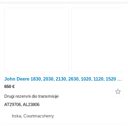
John Deere 1830, 2030, 2130, 2630, 1020, 1120, 1520 Pto Shaft At29706, Al23 AT29706, AL23806 za traktora na kotačima
650 €
Drugi rezervni dio transmisije
AT29706, AL23806
Irska, Courtmacsherry