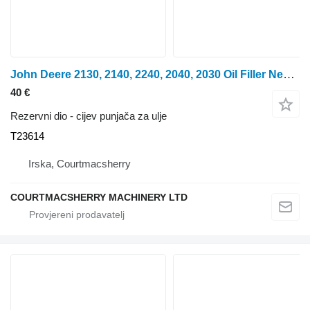
John Deere 2130, 2140, 2240, 2040, 2030 Oil Filler Neck T23614 cijev punjača za ulje za 2130 traktora na kotačima
40 €
Rezervni dio - cijev punjača za ulje
T23614
Irska, Courtmacsherry
COURTMACSHERRY MACHINERY LTD