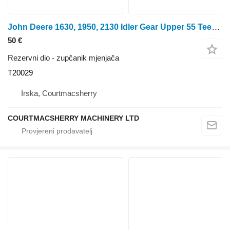
John Deere 1630, 1950, 2130 Idler Gear Upper 55 Teeth Ar91660, T20029 zupčanik mjenjača za 2140 traktora na kotačima
50 €
Rezervni dio - zupčanik mjenjača
T20029
Irska, Courtmacsherry
COURTMACSHERRY MACHINERY LTD