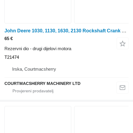
John Deere 1030, 1130, 1630, 2130 Rockshaft Crank Arm Lever, Rod T21474, F2 za traktora na kotačima
65 €
Rezervni dio - drugi dijelovi motora
T21474
Irska, Courtmacsherry
COURTMACSHERRY MACHINERY LTD