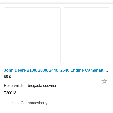
John Deere 2130, 2030, 2440, 2640 Engine Camshaft At18049, , R82820 T20013 bregasta osovina za traktora na kotačima
85 €
Rezervni dio - bregasta osovina
T20013
Irska, Courtmacsherry