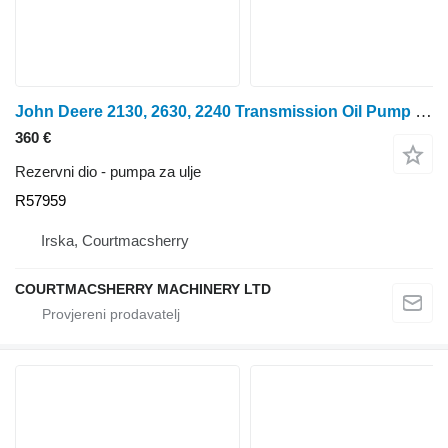
John Deere 2130, 2630, 2240 Transmission Oil Pump Hi Lo R57959, Ar96662, Ar pumpa za ulje za traktora na kotačima
360 €
Rezervni dio - pumpa za ulje
R57959
Irska, Courtmacsherry
COURTMACSHERRY MACHINERY LTD