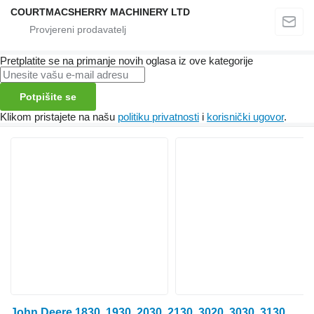
COURTMACSHERRY MACHINERY LTD
Pretplatite se na primanje novih oglasa iz ove kategorije
Potpišite se
Klikom pristajete na našu
politiku privatnosti
i
korisnički ugovor
.
John Deere 1830, 1930, 2030, 2130, 3020, 3030, 3130 Steering Arm L27094, 51 L27094, 510072 za traktora na kotačima