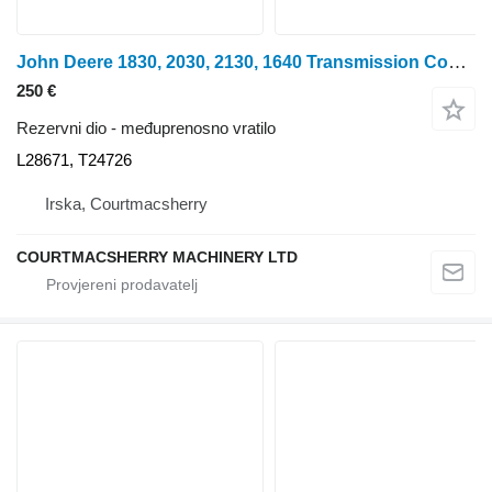
John Deere 1830, 2030, 2130, 1640 Transmission Countershaft T36 L28671, T24 L28671, T24726 međuprenosno vratilo za JD 2130 traktora na kotačima
250 €
Rezervni dio - međuprenosno vratilo
L28671, T24726
Irska, Courtmacsherry
COURTMACSHERRY MACHINERY LTD