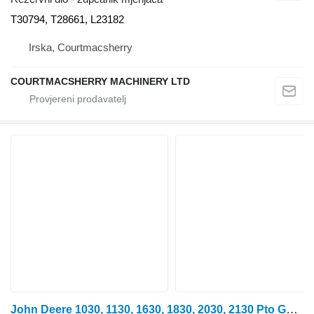
T30794, T28661, L23182
Irska, Courtmacsherry
COURTMACSHERRY MACHINERY LTD
John Deere 1030, 1130, 1630, 1830, 2030, 2130 Pto Gear T31 T30798 zupčanik mjenjača za traktora na kotačima