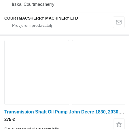
Irska, Courtmacsherry
COURTMACSHERRY MACHINERY LTD
Transmission Shaft Oil Pump John Deere 1830, 2030, 2130, 2630 Transmission Shaft Oil Pump Hi Lo T30 R52 R52397 za John Deere 1830, 2030, 2130, 2630 traktora na kotačima
275 €