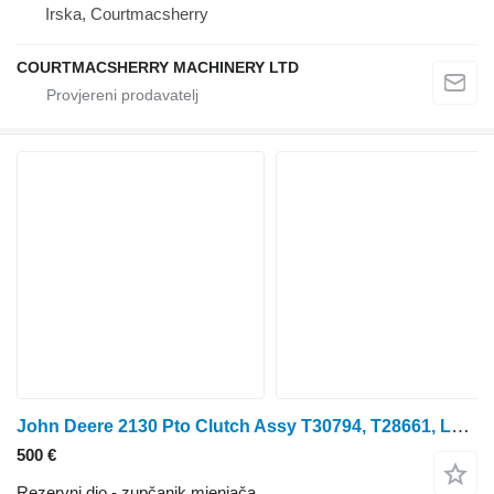
Irska, Courtmacsherry
COURTMACSHERRY MACHINERY LTD
John Deere 2130 Pto Clutch Assy T30794, T28661, L23182, T30794, Al29815, Al zupčanik mjenjača za traktora na kotačima
500 €
Rezervni dio - zupčanik mjenjača