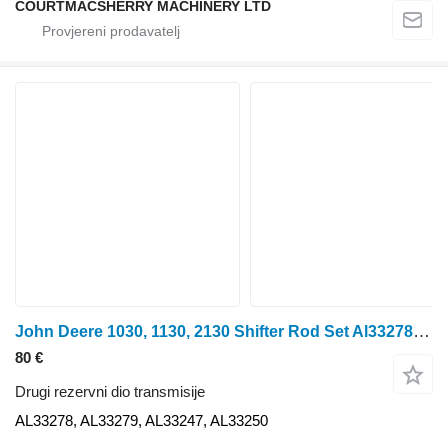
COURTMACSHERRY MACHINERY LTD
John Deere 1030, 1130, 2130 Shifter Rod Set Al33278, Al33279, Al33247, Al33 AL33278 za traktora na kotačima
80 €
Drugi rezervni dio transmisije
AL33278, AL33279, AL33247, AL33250