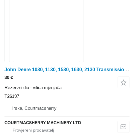
John Deere 1030, 1130, 1530, 1630, 2130 Transmission Control Fork T26197 vilica mjenjača za traktora na kotačima
30 €
Rezervni dio - vilica mjenjača
T26197
Irska, Courtmacsherry
COURTMACSHERRY MACHINERY LTD