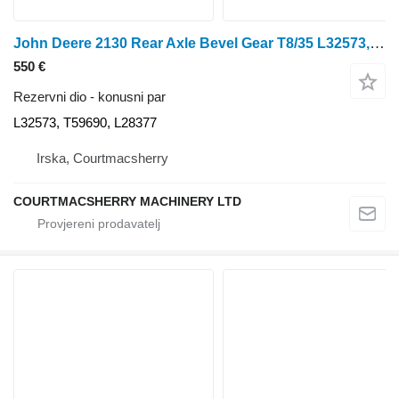
John Deere 2130 Rear Axle Bevel Gear T8/35 L32573, T59690, L28377, Al23161 konusni par za traktora na kotačima
550 €
Rezervni dio - konusni par
L32573, T59690, L28377
Irska, Courtmacsherry
COURTMACSHERRY MACHINERY LTD