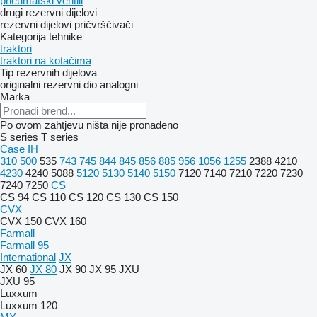
pneumatski ventili
drugi rezervni dijelovi
rezervni dijelovi
pričvršćivači
Kategorija tehnike
traktori
traktori na kotačima
Tip rezervnih dijelova
originalni rezervni dio
analogni
Marka
Po ovom zahtjevu ništa nije pronađeno
S series
T series
Case IH
310
500
535
743
745
844
845
856
885
956
1056
1255
2388
4210
4230
4240
5088
5120
5130
5140
5150
7120
7140
7210
7220
7230
7240
7250
CS
CS 94
CS 110
CS 120
CS 130
CS 150
CVX
CVX 150
CVX 160
Farmall
Farmall 95
International
JX
JX 60
JX 80
JX 90
JX 95
JXU
JXU 95
Luxxum
Luxxum 120