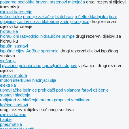
potporne podloške
brtveni prstenovi mjenjača
drugi rezervni dijelovi
transmisije
dijelovi karoserije
vučne kuke
prednje zakačke
blatobrani
rešetke hladnjaka
brze
spojnice
zastavice za blatobran
zadnje spojnice
drugi rezervni
dijelovi karoserije
hidraulika
hidraulični razvodnici
hidraulične pumpe
drugi rezervni dijelovi za
hidrauliku
ispušni sustavi
ispušne cijevi
AdBlue spremnici
drugi rezervni dijelovi ispušnog
sustava
vješanja
l
glavčine
poluosovine
upravljački stupovi
vješanja - drugi rezervni
dijelovi
dijelovi motora
motori
interkuleri
hladnjaci ulja
elektrika
upravljačke jedinice
prekidači pod volanom
farovi
ožičenje
sustavi hlađenja
radijatori za hlađenje motora
propeleri ventilatora
kočioni sustavi
drugi rezervni dijelovi kočionog sustava
dijelovi kabine
haube
pneumatika