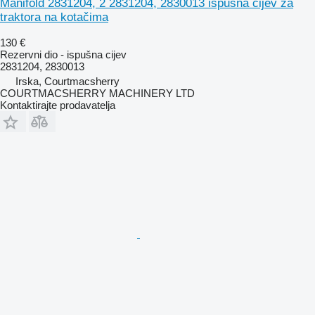
Manifold 2831204, 2 2831204, 2830013 ispušna cijev za
traktora na kotačima
130 €
Rezervni dio - ispušna cijev
2831204, 2830013
Irska, Courtmacsherry
COURTMACSHERRY MACHINERY LTD
Kontaktirajte prodavatelja