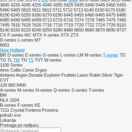
3645
4235
4245
4255
4345
4355
5425
5435
5440
5445
5450
5455
5460
5465
5610
5611
5612
5711
5712
5713
6140
6150
6170
6180
6190
6245
6255
6260
6270
6290
6445
6455
6460
6465
6475
6480
6485
6490
6495
6499
6713
6715
6716
7274
7278
7465
7475
7480
7495
7616
7618
7620
7716
7718
7719
7720
7722
7724
7726
8110
8140
8150
8220
8240
8250
8280
8480
8650
8660
8670
8690
8737
CX
F-series
MC
MTX
X-series
XTX
ZTX
D-series
L-series
MT
6001
New Holland
BR
D-series
E-series
G-series
L-series
LM
M-series
T-series
TD
TG
TL
TM
TN
TS
TVT
W-series
1100 Series
Ares
Celtis
Ceres
Ergos
Antares
Argon
Dorado
Explorer
Frutteto
Laser
Rubin
Silver
Tiger
CVT
120
860
8400
A-series
M-series
N-series
Q-series
S-series
T-series
BM
NLX 1024
B-series
F-series
KE
7211
Crystal
Forterra
Proxima
prikaži sve
Lokacija
Pretraga po radijusu