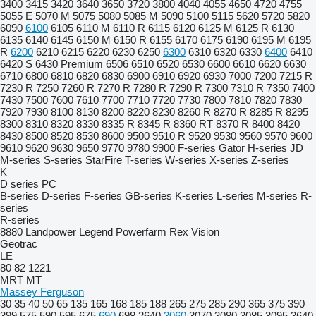
3400
3415
3420
3640
3650
3720
3800
4040
4055
4650
4720
4755
5055 E
5070 M
5075
5080
5085 M
5090
5100
5115
5620
5720
5820
6090
6100
6105
6110 M
6110 R
6115
6120
6125 M
6125 R
6130
6135
6140
6145
6150 M
6150 R
6155
6170
6175
6190
6195 M
6195
R
6200
6210
6215
6220
6230
6250
6300
6310
6320
6330
6400
6410
6420 S
6430 Premium
6506
6510
6520
6530
6600
6610
6620
6630
6710
6800
6810
6820
6830
6900
6910
6920
6930
7000
7200
7215 R
7230 R
7250
7260 R
7270 R
7280 R
7290 R
7300
7310 R
7350
7400
7430
7500
7600
7610
7700
7710
7720
7730
7800
7810
7820
7830
7920
7930
8100
8130
8200
8220
8230
8260 R
8270 R
8285 R
8295
8300
8310
8320
8330
8335 R
8345 R
8360 RT
8370 R
8400
8420
8430
8500
8520
8530
8600
9500
9510 R
9520
9530
9560
9570
9600
9610
9620
9630
9650
9770
9780
9900
F-series
Gator
H-series
JD
M-series
S-series
StarFire
T-series
W-series
X-series
Z-series
K
D series
PC
B-series
D-series
F-series
GB-series
K-series
L-series
M-series
R-
series
R-series
8880
Landpower
Legend
Powerfarm
Rex
Vision
Geotrac
LE
80
82
1221
MRT
MT
Massey Ferguson
30
35
40
50
65
135
165
168
185
188
265
275
285
290
365
375
390
399
575
590
595
675
690
698
2640
3060
3070
3080
3085
3095
3640