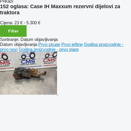
Prikaži
152 oglasa:
Case IH Maxxum rezervni dijelovi za
traktora
Cijena:
23 € - 5.300 €
Filter
Sortiranje
:
Datum objavljivanja
Datum objavljivanja
Prvo skupe
Prvo jeftine
Godina proizvodnje -
prvo novi
Godina proizvodnje - prvo stare