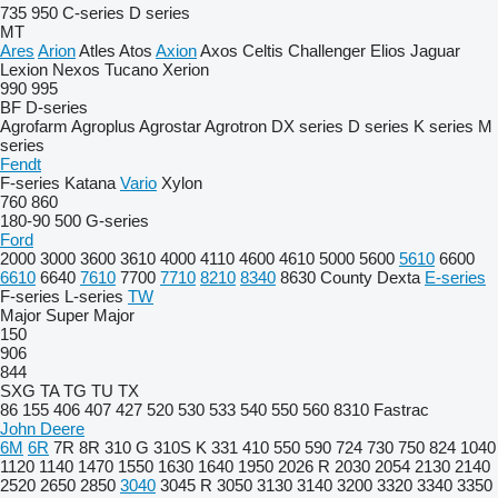
735
950
C-series
D series
MT
Ares
Arion
Atles
Atos
Axion
Axos
Celtis
Challenger
Elios
Jaguar
Lexion
Nexos
Tucano
Xerion
990
995
BF
D-series
Agrofarm
Agroplus
Agrostar
Agrotron
DX series
D series
K series
M
series
Fendt
F-series
Katana
Vario
Xylon
760
860
180-90
500
G-series
Ford
2000
3000
3600
3610
4000
4110
4600
4610
5000
5600
5610
6600
6610
6640
7610
7700
7710
8210
8340
8630
County
Dexta
E-series
F-series
L-series
TW
Major
Super Major
150
906
844
SXG
TA
TG
TU
TX
86
155
406
407
427
520
530
533
540
550
560
8310
Fastrac
John Deere
6M
6R
7R
8R
310 G
310S K
331
410
550
590
724
730
750
824
1040
1120
1140
1470
1550
1630
1640
1950
2026 R
2030
2054
2130
2140
2520
2650
2850
3040
3045 R
3050
3130
3140
3200
3320
3340
3350