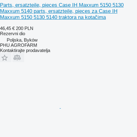
Parts, ersatzteile, pieces Case IH Maxxum 5150 5130
Maxxum 5140 parts, ersatzteile, pieces za Case IH
Maxxum 5150 5130 5140 traktora na kotačima
46,45 €
200 PLN
Rezervni dio
Poljska, Byków
PHU AGROFARM
Kontaktirajte prodavatelja