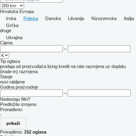
Hrvatska
Evropa
Irska
Poljska
Danska
Litvanija
Nizozemska
Italija
Grčka
druge
Ukrajina
Cijena
–
Tip oglasa
prodaja
od proizvođača
lizing
kredit
na rate
razmjena uz doplatu
(trade-in)
razmjena
Stanje
novi
rabljene
Godina proizvodnje
–
Nedostaju filtri?
Predložite izmjenu
Pronađeno:
-
prikaži
Pronađeno:
152 oglasa