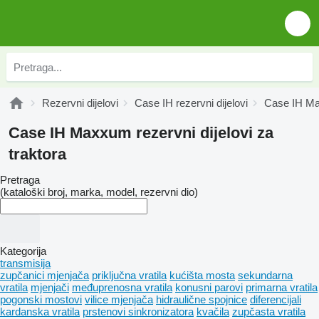
Rezervni dijelovi
Case IH rezervni dijelovi
Case IH Max
Case IH Maxxum rezervni dijelovi za
traktora
Pretraga
(kataloški broj, marka, model, rezervni dio)
Kategorija
transmisija
zupčanici mjenjača
priključna vratila
kućišta mosta
sekundarna
vratila
mjenjači
međuprenosna vratila
konusni parovi
primarna vratila
pogonski mostovi
vilice mjenjača
hidraulične spojnice
diferencijali
kardanska vratila
prstenovi sinkronizatora
kvačila
zupčasta vratila