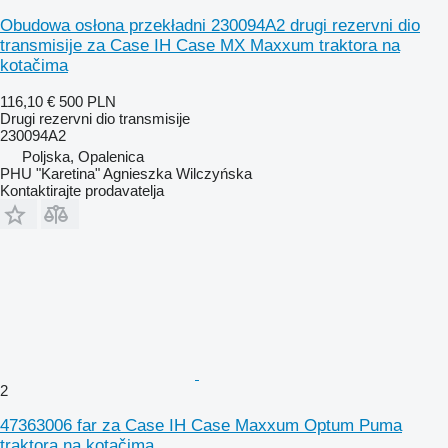
Obudowa osłona przekładni 230094A2 drugi rezervni dio
transmisije za Case IH Case MX Maxxum traktora na
kotačima
116,10 €
500 PLN
Drugi rezervni dio transmisije
230094A2
Poljska, Opalenica
PHU "Karetina" Agnieszka Wilczyńska
Kontaktirajte prodavatelja
2
47363006 far za Case IH Case Maxxum Optum Puma
traktora na kotačima