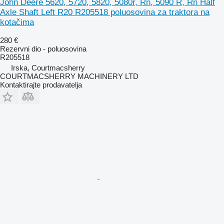
John Deere 5620, 5720, 5820, 5080r, Rn, 5090 R, Rn Half
Axle Shaft Left R20 R205518 poluosovina za traktora na
kotačima
280 €
Rezervni dio - poluosovina
R205518
Irska, Courtmacsherry
COURTMACSHERRY MACHINERY LTD
Kontaktirajte prodavatelja