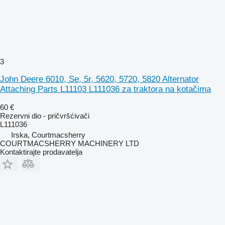
3
John Deere 6010, Se, 5r, 5620, 5720, 5820 Alternator
Attaching Parts L11103 L111036 za traktora na kotačima
60 €
Rezervni dio - pričvršćivači
L111036
Irska, Courtmacsherry
COURTMACSHERRY MACHINERY LTD
Kontaktirajte prodavatelja