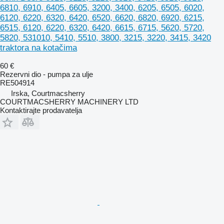
6810, 6910, 6405, 6605, 3200, 3400, 6205, 6505, 6020,
6120, 6220, 6320, 6420, 6520, 6620, 6820, 6920, 6215,
6515, 6120, 6220, 6320, 6420, 6615, 6715, 5620, 5720,
5820, 531010, 5410, 5510, 3800, 3215, 3220, 3415, 3420
traktora na kotačima
60 €
Rezervni dio - pumpa za ulje
RE504914
Irska, Courtmacsherry
COURTMACSHERRY MACHINERY LTD
Kontaktirajte prodavatelja