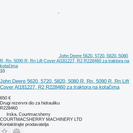
John Deere 5620, 5720, 5820, 5080
R, Rn, 5090 R, Rn Lift Cover Al181227, R2 R228460 za traktora na
kotačima
10
John Deere 5620, 5720, 5820, 5080 R, Rn, 5090 R, Rn Lift
Cover Al181227, R2 R228460 za traktora na kotačima
650 €
Drugi rezervni dio za hidrauliku
R228460
Irska, Courtmacsherry
COURTMACSHERRY MACHINERY LTD
Kontaktirajte prodavatelja