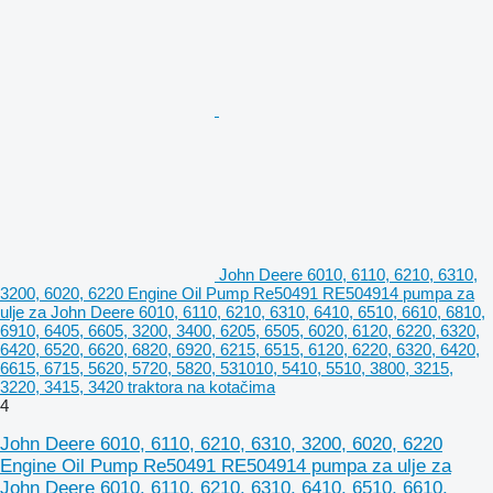
John Deere 6010, 6110, 6210, 6310,
3200, 6020, 6220 Engine Oil Pump Re50491 RE504914 pumpa za
ulje za John Deere 6010, 6110, 6210, 6310, 6410, 6510, 6610, 6810,
6910, 6405, 6605, 3200, 3400, 6205, 6505, 6020, 6120, 6220, 6320,
6420, 6520, 6620, 6820, 6920, 6215, 6515, 6120, 6220, 6320, 6420,
6615, 6715, 5620, 5720, 5820, 531010, 5410, 5510, 3800, 3215,
3220, 3415, 3420 traktora na kotačima
4
John Deere 6010, 6110, 6210, 6310, 3200, 6020, 6220
Engine Oil Pump Re50491 RE504914 pumpa za ulje za
John Deere 6010, 6110, 6210, 6310, 6410, 6510, 6610,