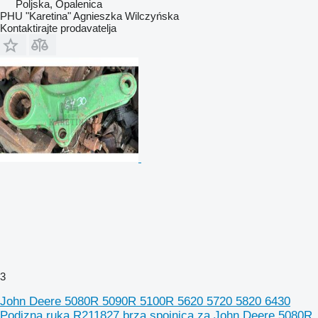
Poljska, Opalenica
PHU "Karetina" Agnieszka Wilczyńska
Kontaktirajte prodavatelja
3
John Deere 5080R 5090R 5100R 5620 5720 5820 6430
Podizna ruka R211827 brza spojnica za John Deere 5080R