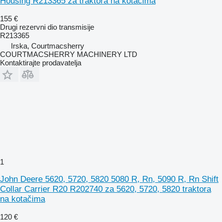
Housing R213365 za traktora na kotačima
155 €
Drugi rezervni dio transmisije
R213365
Irska, Courtmacsherry
COURTMACSHERRY MACHINERY LTD
Kontaktirajte prodavatelja
1
John Deere 5620, 5720, 5820 5080 R, Rn, 5090 R, Rn Shift
Collar Carrier R20 R202740 za 5620, 5720, 5820 traktora
na kotačima
120 €