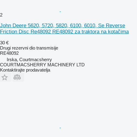
2
John Deere 5620, 5720, 5820, 6100, 6010, Se Reverse
Friction Disc Re48092 RE48092 za traktora na kotačima
30 €
Drugi rezervni dio transmisije
RE48092
Irska, Courtmacsherry
COURTMACSHERRY MACHINERY LTD
Kontaktirajte prodavatelja