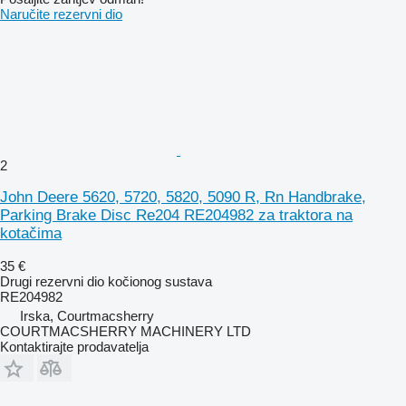
Naručite rezervni dio
2
John Deere 5620, 5720, 5820, 5090 R, Rn Handbrake,
Parking Brake Disc Re204 RE204982 za traktora na
kotačima
35 €
Drugi rezervni dio kočionog sustava
RE204982
Irska, Courtmacsherry
COURTMACSHERRY MACHINERY LTD
Kontaktirajte prodavatelja