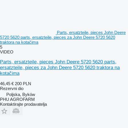
Parts, ersatzteile, pieces John Deere
5720 5620 parts, ersatzteile, pieces za John Deere 5720 5620
traktora na kotačima
5
VIDEO
Parts, ersatzteile, pieces John Deere 5720 5620 parts,
ersatzteile, pieces za John Deere 5720 5620 traktora na
kotačima
46,45 €
200 PLN
Rezervni dio
Poljska, Byków
PHU AGROFARM
Kontaktirajte prodavatelja