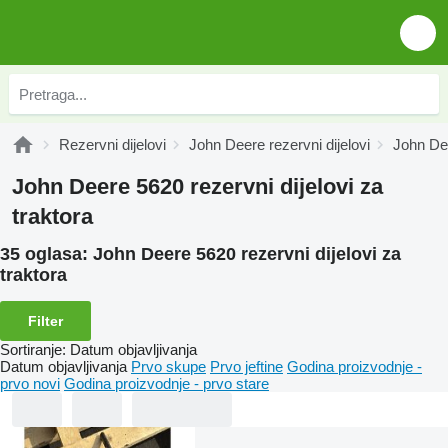
Rezervni dijelovi
John Deere rezervni dijelovi
John Dee
John Deere 5620 rezervni dijelovi za
traktora
35 oglasa:
John Deere 5620 rezervni dijelovi za
traktora
Filter
Sortiranje
:
Datum objavljivanja
Datum objavljivanja
Prvo skupe
Prvo jeftine
Godina proizvodnje -
prvo novi
Godina proizvodnje - prvo stare