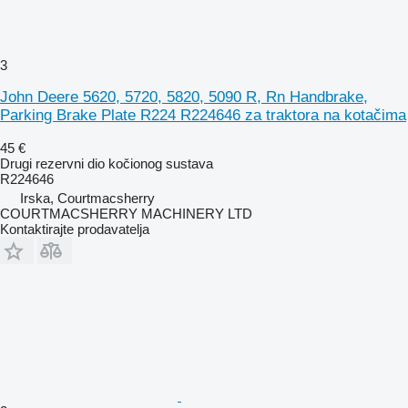
3
John Deere 5620, 5720, 5820, 5090 R, Rn Handbrake,
Parking Brake Plate R224 R224646 za traktora na kotačima
45 €
Drugi rezervni dio kočionog sustava
R224646
Irska, Courtmacsherry
COURTMACSHERRY MACHINERY LTD
Kontaktirajte prodavatelja