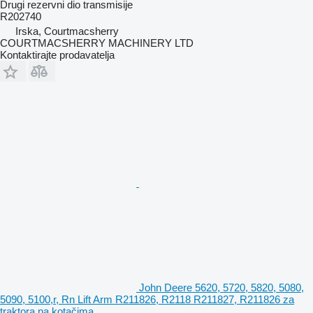
Drugi rezervni dio transmisije
R202740
Irska, Courtmacsherry
COURTMACSHERRY MACHINERY LTD
Kontaktirajte prodavatelja
John Deere 5620, 5720, 5820, 5080,
5090, 5100,r, Rn Lift Arm R211826, R2118 R211827, R211826 za
traktora na kotačima