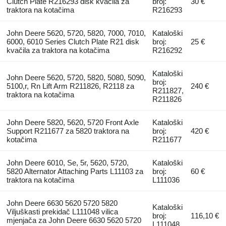
Clutch Plate R216293 disk kvačila za
broj:
30 €
traktora na kotačima
R216293
John Deere 5620, 5720, 5820, 7000, 7010,
Kataloški
6000, 6010 Series Clutch Plate R21 disk
broj:
25 €
kvačila za traktora na kotačima
R216292
Kataloški
John Deere 5620, 5720, 5820, 5080, 5090,
broj:
5100,r, Rn Lift Arm R211826, R2118 za
240 €
R211827,
traktora na kotačima
R211826
John Deere 5820, 5620, 5720 Front Axle
Kataloški
Support R211677 za 5820 traktora na
broj:
420 €
kotačima
R211677
John Deere 6010, Se, 5r, 5620, 5720,
Kataloški
5820 Alternator Attaching Parts L11103 za
broj:
60 €
traktora na kotačima
L111036
John Deere 6630 5620 5720 5820
Kataloški
Viljuškasti prekidač L111048 vilica
broj:
116,10 €
mjenjača za John Deere 6630 5620 5720
L111048