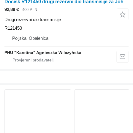
Docisk R121450 drugi rezervni dio transmisije za John Deere 6300 6100 6200 6400 traktora na kotačima
92,89 €
400 PLN
Drugi rezervni dio transmisije
R121450
Poljska, Opalenica
PHU "Karetina" Agnieszka Wilczyńska