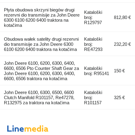
Płyta obudowa skrzyni biegów drugi
Kataloški
rezervni dio transmisije za John Deere
broj:
812,80 €
6300 6100 6200 6400 traktora na
R129797
kotačima
Obudowa wałek satelity drugi rezervni
Kataloški
dio transmisije za John Deere 6300
broj:
232,20 €
6100 6200 6400 traktora na kotačima
RE47293
John Deere 6100, 6200, 6300, 6400,
6600, 6506 Pto Counter Shaft Gear za
Kataloški
150 €
John Deere 6100, 6200, 6300, 6400,
broj: R95141
6600, 6506 traktora na kotačima
John Deere 6100, 6300, 6500, 6600
Kataloški
Clutch Manifold R101157, Re47278,
broj:
325 €
R132975 za traktora na kotačima
R101157