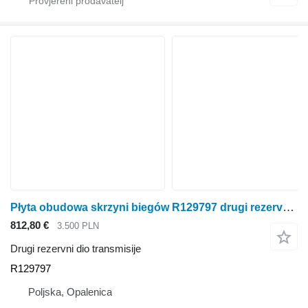
Płyta obudowa skrzyni biegów R129797 drugi rezervni dio transmisije za John Deere 6300 6100 6200 6400 traktora na kotačima
812,80 €
3.500 PLN
Drugi rezervni dio transmisije
R129797
Poljska, Opalenica