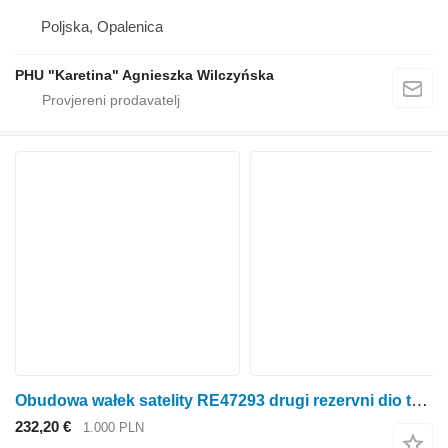
Poljska, Opalenica
PHU "Karetina" Agnieszka Wilczyńska
Obudowa wałek satelity RE47293 drugi rezervni dio transmisije za John Deere 6300 6100 6200 6400 traktora na kotačima
232,20 €
1.000 PLN