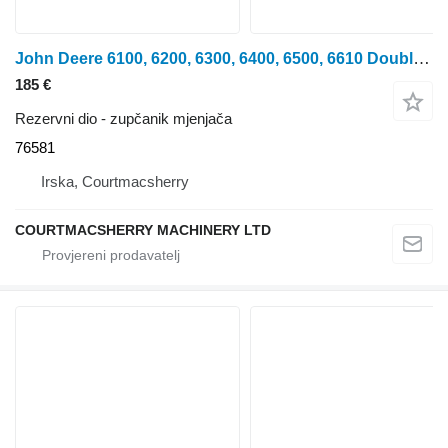
John Deere 6100, 6200, 6300, 6400, 6500, 6610 Double Gear 28, 19 L76851 76581 zupčanik mjenjača za traktora na kotačima
185 €
Rezervni dio - zupčanik mjenjača
76581
Irska, Courtmacsherry
COURTMACSHERRY MACHINERY LTD