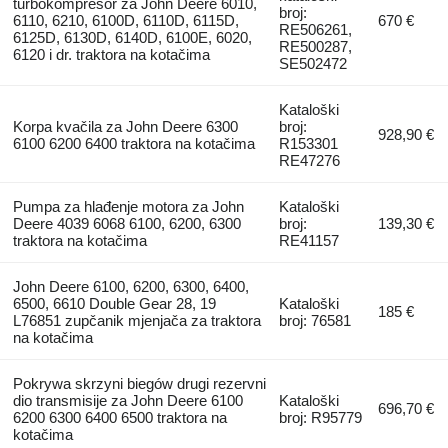
turbokompresor za John Deere 6010,
broj:
6110, 6210, 6100D, 6110D, 6115D,
670 €
RE506261,
6125D, 6130D, 6140D, 6100E, 6020,
RE500287,
6120 i dr. traktora na kotačima
SE502472
Kataloški
Korpa kvačila za John Deere 6300
broj:
928,90 €
6100 6200 6400 traktora na kotačima
R153301
RE47276
Pumpa za hlađenje motora za John
Kataloški
Deere 4039 6068 6100, 6200, 6300
broj:
139,30 €
traktora na kotačima
RE41157
John Deere 6100, 6200, 6300, 6400,
6500, 6610 Double Gear 28, 19
Kataloški
185 €
L76851 zupčanik mjenjača za traktora
broj: 76581
na kotačima
Pokrywa skrzyni biegów drugi rezervni
dio transmisije za John Deere 6100
Kataloški
696,70 €
6200 6300 6400 6500 traktora na
broj: R95779
kotačima