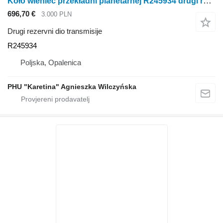
Koło wieniec przekładni planetarnej R245934 drugi rezervni dio transmisije za John Deere 6300 6100 6200 6400 traktora na kotačima
696,70 €
3.000 PLN
Drugi rezervni dio transmisije
R245934
Poljska, Opalenica
PHU "Karetina" Agnieszka Wilczyńska