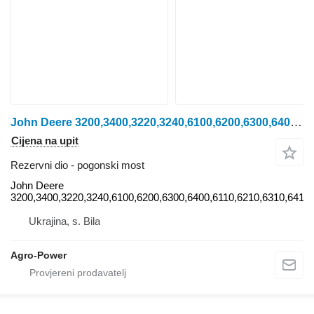
John Deere 3200,3400,3220,3240,6100,6200,6300,6400,6110,6210,6310,6410 John pogonski most za traktora na kotačima po rezervnim dijelovima
Cijena na upit
Rezervni dio - pogonski most
John Deere
3200,3400,3220,3240,6100,6200,6300,6400,6110,6210,6310,6410
Ukrajina, s. Bila
Agro-Power