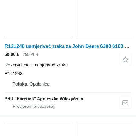
R121248 usmjerivač zraka za John Deere 6300 6100 6200 6400 traktora na kotačima
58,06 €
250 PLN
Rezervni dio - usmjerivač zraka
R121248
Poljska, Opalenica
PHU "Karetina" Agnieszka Wilczyńska