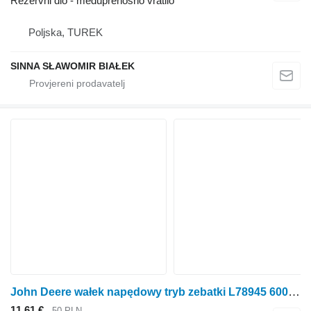
Rezervni dio - međuprenosno vratilo
Poljska, TUREK
SINNA SŁAWOMIR BIAŁEK
John Deere wałek napędowy tryb zebatki L78945 6000 ,6100 6200 6300 6400 65 zupčasto vratilo za John Deere 6000 ,6100 6200 6300 6400 65 traktora na kotačima
11,61 €
50 PLN