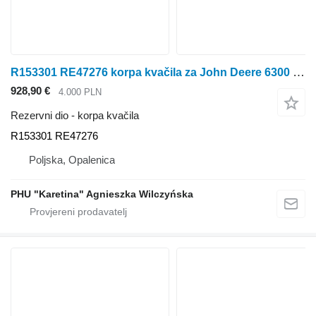
R153301 RE47276 korpa kvačila za John Deere 6300 6100 6200 6400 traktora na kotačima
928,90 €
4.000 PLN
Rezervni dio - korpa kvačila
R153301 RE47276
Poljska, Opalenica
PHU "Karetina" Agnieszka Wilczyńska