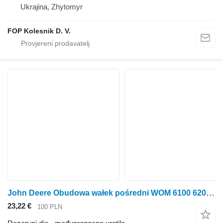
Ukrajina, Zhytomyr
FOP Kolesnik D. V.
John Deere Obudowa wałek pośredni WOM 6100 6200 6300 6400 6506 przekładnia međuprenosno vratilo za John Deere 6100 6200 6300 6400 6506 traktora na kotačima
23,22 €
100 PLN