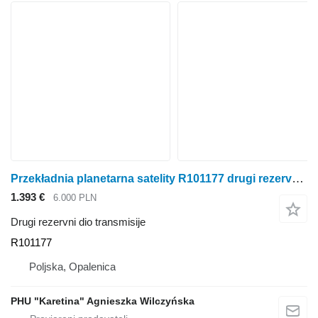
Przekładnia planetarna satelity R101177 drugi rezervni dio transmisije za John Deere 6300 6100 6200 6400 traktora na kotačima
1.393 €
6.000 PLN
Drugi rezervni dio transmisije
R101177
Poljska, Opalenica
PHU "Karetina" Agnieszka Wilczyńska