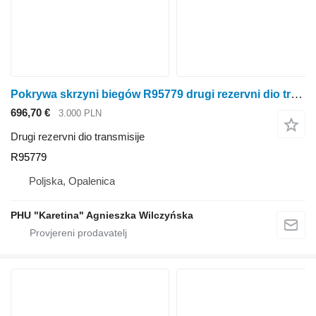
Pokrywa skrzyni biegów R95779 drugi rezervni dio transmisije za John Deere 6100 6200 6300 6400 6500 traktora na kotačima
696,70 €
3.000 PLN
Drugi rezervni dio transmisije
R95779
Poljska, Opalenica
PHU "Karetina" Agnieszka Wilczyńska