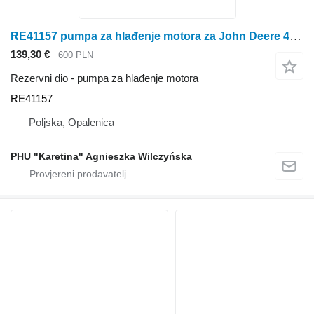
RE41157 pumpa za hlađenje motora za John Deere 4039 6068 6100, 6200, 6300 traktora na kotačima
139,30 €
600 PLN
Rezervni dio - pumpa za hlađenje motora
RE41157
Poljska, Opalenica
PHU "Karetina" Agnieszka Wilczyńska