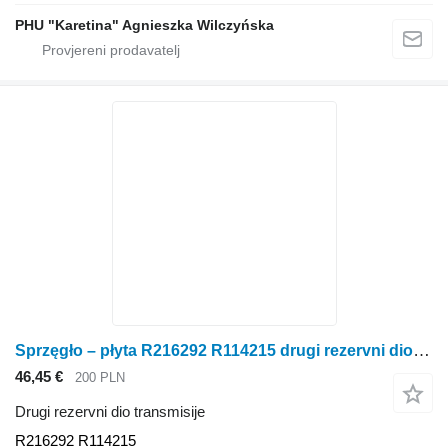
PHU "Karetina" Agnieszka Wilczyńska
Sprzęgło – płyta R216292 R114215 drugi rezervni dio transmisije za John Deere 6300 6100 6200 6400 traktora na kotačima
46,45 €
200 PLN
Drugi rezervni dio transmisije
R216292 R114215