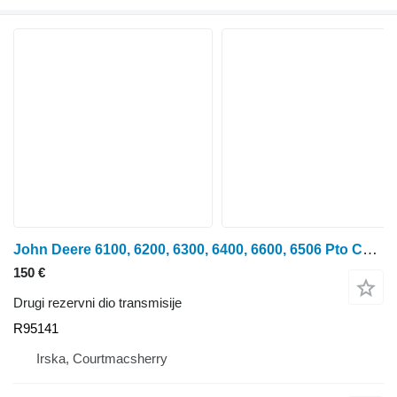
John Deere 6100, 6200, 6300, 6400, 6600, 6506 Pto Counter Shaft Gear R95141 za John Deere 6100, 6200, 6300, 6400, 6600, 6506 traktora na kotačima
150 €
Drugi rezervni dio transmisije
R95141
Irska, Courtmacsherry