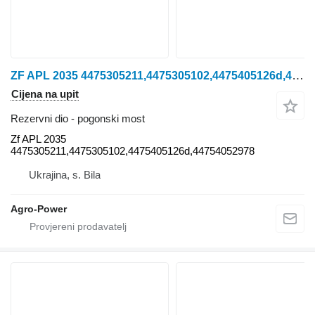
ZF APL 2035 4475305211,4475305102,4475405126d,44754052978 Zf pogonski most za John Deere 6100,6200,6300,6400. traktora na kotačima
Cijena na upit
Rezervni dio - pogonski most
Zf APL 2035
4475305211,4475305102,4475405126d,44754052978
Ukrajina, s. Bila
Agro-Power