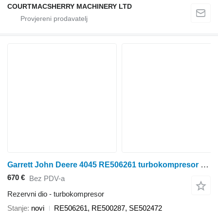
COURTMACSHERRY MACHINERY LTD
Garrett John Deere 4045 RE506261 turbokompresor za John Deere 6010, 6110, 6210, 6100D, 6110D, 6115D, 6125D, 6130D, 6140D, 6100E, 6020, 6120 i dr. traktora na kotačima
670 €
Bez PDV-a
Rezervni dio - turbokompresor
Stanje
novi
RE506261, RE500287, SE502472