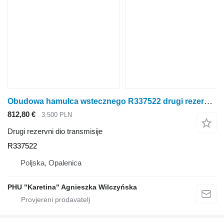
Obudowa hamulca wstecznego R337522 drugi rezervni dio transmisije za John Deere 6300 6100 6200 6400 traktora na kotačima
812,80 €
3.500 PLN
Drugi rezervni dio transmisije
R337522
Poljska, Opalenica
PHU "Karetina" Agnieszka Wilczyńska