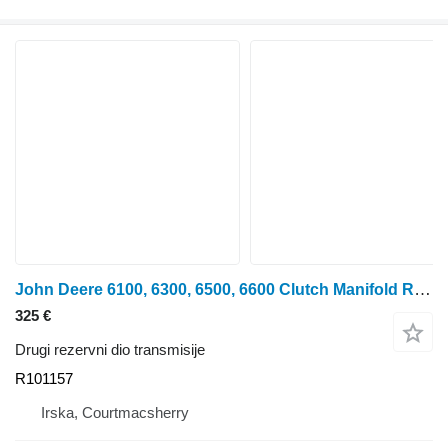
John Deere 6100, 6300, 6500, 6600 Clutch Manifold R101157, Re47278, R132975 za traktora na kotačima
325 €
Drugi rezervni dio transmisije
R101157
Irska, Courtmacsherry