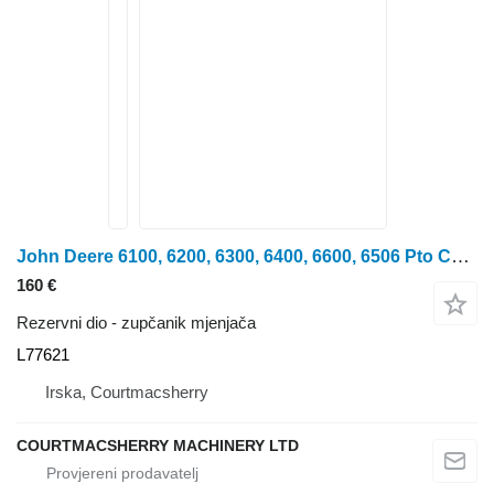
John Deere 6100, 6200, 6300, 6400, 6600, 6506 Pto Counter Shaft Gear L77621 zupčanik mjenjača za 6100, 6200, 6300, 6400, 6600, 6506 traktora na kotačima
160 €
Rezervni dio - zupčanik mjenjača
L77621
Irska, Courtmacsherry
COURTMACSHERRY MACHINERY LTD