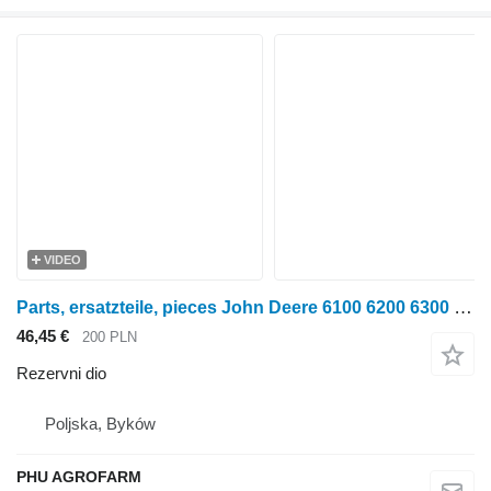
VIDEO
Parts, ersatzteile, pieces John Deere 6100 6200 6300 parts, ersatzteile, pieces za John Deere 6100 6200 6300 traktora na kotačima
46,45 €
200 PLN
Rezervni dio
Poljska, Byków
PHU AGROFARM