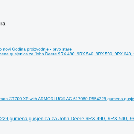
ora
o novi
Godina proizvodnje - prvo stare
man ®T700 XP with ARMORLUG® AG 617080 R554229 gumena gusjeni
 gumena gusjenica za John Deere 9RX 490, 9RX 540, 9