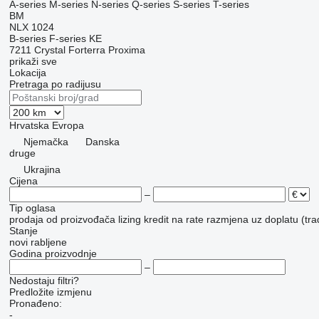
A-series
M-series
N-series
Q-series
S-series
T-series
BM
NLX 1024
B-series
F-series
KE
7211
Crystal
Forterra
Proxima
prikaži sve
Lokacija
Pretraga po radijusu
Hrvatska
Evropa
Njemačka
Danska
druge
Ukrajina
Cijena
–
Tip oglasa
prodaja
od proizvođača
lizing
kredit
na rate
razmjena uz doplatu (tra
Stanje
novi
rabljene
Godina proizvodnje
–
Nedostaju filtri?
Predložite izmjenu
Pronađeno:
-