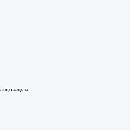
de-in)
razmjena