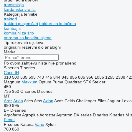
drugi radni dijelovi
transmisija
kardanska vratila
Kategorija tehnike
traktori
traktori gusjeničari
traktori na kotačima
kombajni
kombajni za žito
oprema za kosidbu sijena
Tip rezervnih dijelova
originalni rezervni dio
analogni
Marka
Po ovom zahtjevu ništa nije pronađeno
S series
T series
Case IH
310
500
535
595
743
745
844
845
856
885
956
1056
1255
2388
42
Magnum
Maxxum
Optum
Puma
Quadtrac
STX
Steiger
450
735
950
C-series
D series
MT
Ares
Arion
Atles
Atos
Axion
Axos
Celtis
Challenger
Elios
Jaguar
Lexio
990
995
BF
D-series
Agrofarm
Agroplus
Agrostar
Agrotron
DX series
D series
K series
M s
Fendt
F-series
Katana
Vario
Xylon
760
860