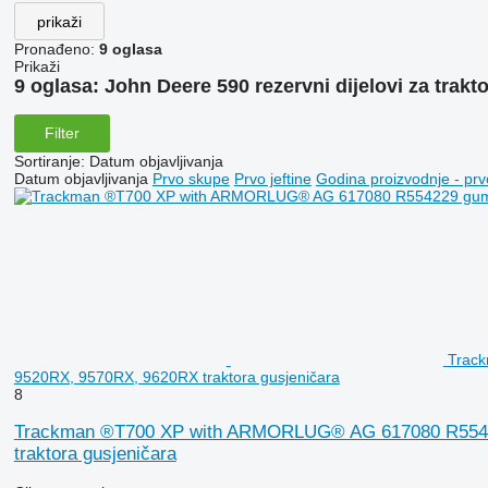
prikaži
Pronađeno:
9 oglasa
Prikaži
9 oglasa:
John Deere 590 rezervni dijelovi za trakt
Filter
Sortiranje
:
Datum objavljivanja
Datum objavljivanja
Prvo skupe
Prvo jeftine
Godina proizvodnje - prv
Track
9520RX, 9570RX, 9620RX traktora gusjeničara
8
Trackman ®T700 XP with ARMORLUG® AG 617080 R554229
traktora gusjeničara