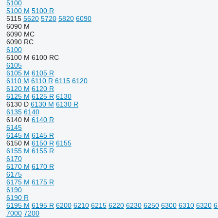
5100
5100 M
5100 R
5115
5620
5720
5820
6090
6090 M
6090 MC
6090 RC
6100
6100 M
6100 RC
6105
6105 M
6105 R
6110 M
6110 R
6115
6120
6120 M
6120 R
6125 M
6125 R
6130
6130 D
6130 M
6130 R
6135
6140
6140 M
6140 R
6145
6145 M
6145 R
6150 M
6150 R
6155
6155 M
6155 R
6170
6170 M
6170 R
6175
6175 M
6175 R
6190
6190 R
6195 M
6195 R
6200
6210
6215
6220
6230
6250
6300
6310
6320
6
7000
7200