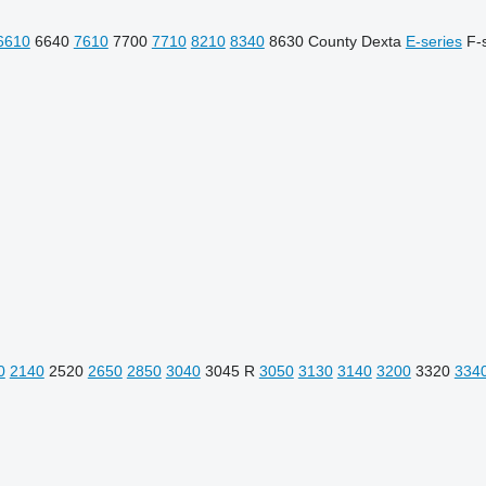
6610
6640
7610
7700
7710
8210
8340
8630
County
Dexta
E-series
F-
0
2140
2520
2650
2850
3040
3045 R
3050
3130
3140
3200
3320
334