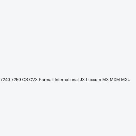
7240
7250
CS
CVX
Farmall
International
JX
Luxxum
MX
MXM
MXU