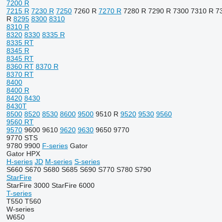
7200 R
7215 R
7230 R
7250
7260 R
7270 R
7280 R
7290 R
7300
7310 R
7
R
8295
8300
8310
8310 R
8320
8330
8335 R
8335 RT
8345 R
8345 RT
8360 RT
8370 R
8370 RT
8400
8400 R
8420
8430
8430T
8500
8520
8530
8600
9500
9510 R
9520
9530
9560
9560 RT
9570
9600
9610
9620
9630
9650
9770
9770 STS
9780
9900
F-series
Gator
Gator HPX
H-series
JD
M-series
S-series
S660
S670
S680
S685
S690
S770
S780
S790
StarFire
StarFire 3000
StarFire 6000
T-series
T550
T560
W-series
W650