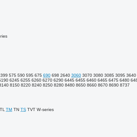
ries
399
575
590
595
675
690
698
2640
3060
3070
3080
3085
3095
3640
6190
6245
6255
6260
6270
6290
6445
6455
6460
6465
6475
6480
64
8140
8150
8220
8240
8250
8280
8480
8650
8660
8670
8690
8737
TL
TM
TN
TS
TVT
W-series