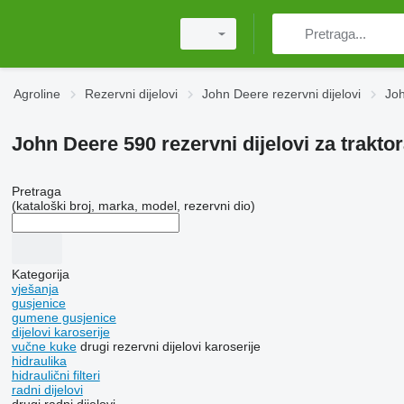
Agroline
Rezervni dijelovi
John Deere rezervni dijelovi
Joh
John Deere 590 rezervni dijelovi za trakto
Pretraga
(kataloški broj, marka, model, rezervni dio)
Kategorija
vješanja
gusjenice
gumene gusjenice
dijelovi karoserije
vučne kuke
drugi rezervni dijelovi karoserije
hidraulika
hidraulični filteri
radni dijelovi