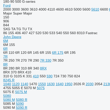
180-90
500
G-series
Ford
2000
3000
3600
3610
4000
4110
4600
4610
5000
5600
5610
6600
Major
Super Major
150
906
844
SXG
TA
TG
TU
TX
86
155
406
407
427
520
530
533
540
550
560
8310
Fastrac
John Deere
6M
6M 155
6R
6R 110
6R 120
6R 145
6R 155
6R 175
6R 195
7R
7R 250
7R 270
7R 290
7R 330
7R 350
8R
8R 280
8R 310
8R 340
8RX
8RX 370
8RX 410
310 G
310S K
331
410
550
590
724
730
750
824
8245 R
1040
1120
1140
1470
1550
1630
1640
1950
2026 R
2030
2054
213
4755
5055 E
5070 M
5075
5075 E
5075 M
5080
5080 M
5080 R
5085 M
5090
5090 M
5090 R