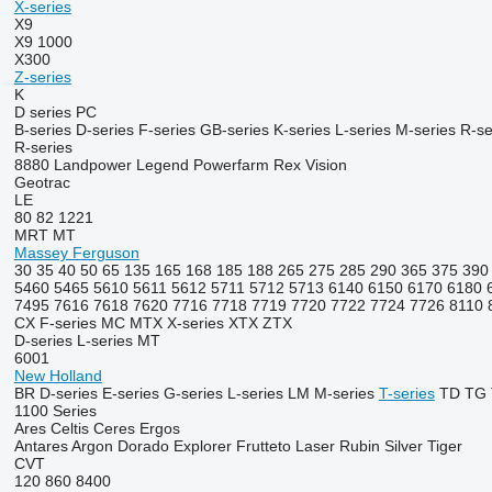
X-series
X9
X9 1000
X300
Z-series
K
D series
PC
B-series
D-series
F-series
GB-series
K-series
L-series
M-series
R-se
R-series
8880
Landpower
Legend
Powerfarm
Rex
Vision
Geotrac
LE
80
82
1221
MRT
MT
Massey Ferguson
30
35
40
50
65
135
165
168
185
188
265
275
285
290
365
375
390
5460
5465
5610
5611
5612
5711
5712
5713
6140
6150
6170
6180
7495
7616
7618
7620
7716
7718
7719
7720
7722
7724
7726
8110
CX
F-series
MC
MTX
X-series
XTX
ZTX
D-series
L-series
MT
6001
New Holland
BR
D-series
E-series
G-series
L-series
LM
M-series
T-series
TD
TG
1100 Series
Ares
Celtis
Ceres
Ergos
Antares
Argon
Dorado
Explorer
Frutteto
Laser
Rubin
Silver
Tiger
CVT
120
860
8400