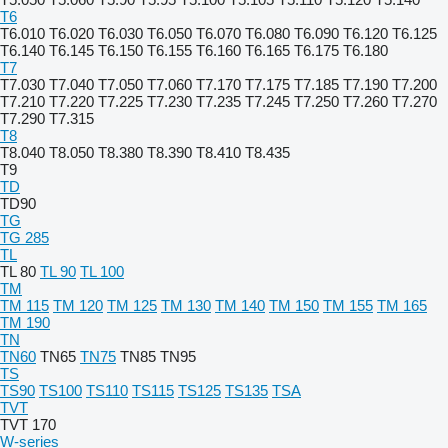
T6
T6.010
T6.020
T6.030
T6.050
T6.070
T6.080
T6.090
T6.120
T6.125
T6.140
T6.145
T6.150
T6.155
T6.160
T6.165
T6.175
T6.180
T7
T7.030
T7.040
T7.050
T7.060
T7.170
T7.175
T7.185
T7.190
T7.200
T7.210
T7.220
T7.225
T7.230
T7.235
T7.245
T7.250
T7.260
T7.270
T7.290
T7.315
T8
T8.040
T8.050
T8.380
T8.390
T8.410
T8.435
T9
TD
TD90
TG
TG 285
TL
TL 80
TL 90
TL 100
TM
TM 115
TM 120
TM 125
TM 130
TM 140
TM 150
TM 155
TM 165
TM 190
TN
TN60
TN65
TN75
TN85
TN95
TS
TS90
TS100
TS110
TS115
TS125
TS135
TSA
TVT
TVT 170
W-series