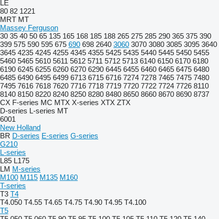
LE
80
82
1221
MRT
MT
Massey Ferguson
30
35
40
50
65
135
165
168
185
188
265
275
285
290
365
375
390
399
575
590
595
675
690
698
2640
3060
3070
3080
3085
3095
3640
3645
4235
4245
4255
4345
4355
5425
5435
5440
5445
5450
5455
5460
5465
5610
5611
5612
5711
5712
5713
6140
6150
6170
6180
6190
6245
6255
6260
6270
6290
6445
6455
6460
6465
6475
6480
6485
6490
6495
6499
6713
6715
6716
7274
7278
7465
7475
7480
7495
7616
7618
7620
7716
7718
7719
7720
7722
7724
7726
8110
8140
8150
8220
8240
8250
8280
8480
8650
8660
8670
8690
8737
CX
F-series
MC
MTX
X-series
XTX
ZTX
D-series
L-series
MT
6001
New Holland
BR
D-series
E-series
G-series
G210
L-series
L85
L175
LM
M-series
M100
M115
M135
M160
T-series
T3
T4
T4.050
T4.55
T4.65
T4.75
T4.90
T4.95
T4.100
T5
T5.050
T5.060
T5.90
T5.95
T5.100
T5.105
T5.110
T5.120
T5.140