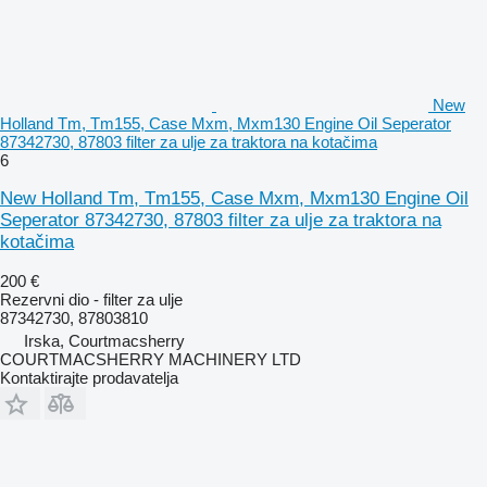
New
Holland Tm, Tm155, Case Mxm, Mxm130 Engine Oil Seperator
87342730, 87803 filter za ulje za traktora na kotačima
6
New Holland Tm, Tm155, Case Mxm, Mxm130 Engine Oil
Seperator 87342730, 87803 filter za ulje za traktora na
kotačima
200 €
Rezervni dio - filter za ulje
87342730, 87803810
Irska, Courtmacsherry
COURTMACSHERRY MACHINERY LTD
Kontaktirajte prodavatelja