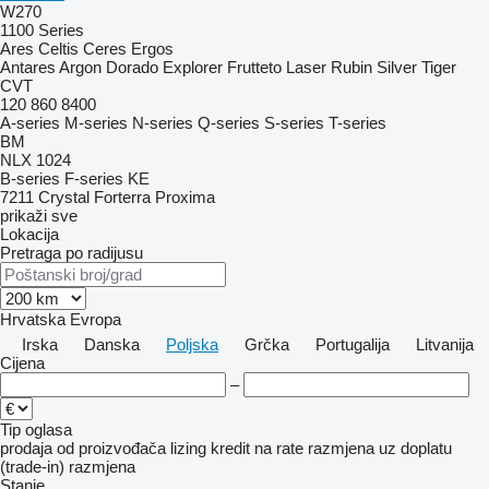
W270
1100 Series
Ares
Celtis
Ceres
Ergos
Antares
Argon
Dorado
Explorer
Frutteto
Laser
Rubin
Silver
Tiger
CVT
120
860
8400
A-series
M-series
N-series
Q-series
S-series
T-series
BM
NLX 1024
B-series
F-series
KE
7211
Crystal
Forterra
Proxima
prikaži sve
Lokacija
Pretraga po radijusu
Hrvatska
Evropa
Irska
Danska
Poljska
Grčka
Portugalija
Litvanija
Cijena
–
Tip oglasa
prodaja
od proizvođača
lizing
kredit
na rate
razmjena uz doplatu
(trade-in)
razmjena
Stanje