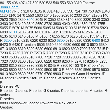
86
155
406
407
427
520
530
533
540
550
560
8310
Fastrac
John Deere
6M
6R
7R
8R
310 G
310S K
331
410
550
590
724
730
750
824
1040
1120
1140
1470
1550
1630
1640
1950
2026 R
2030
2054
2130
2140
2520
2650
2850
3040
3045 R
3050
3130
3140
3200
3320
3340
3350
3400
3415
3420
3640
3650
3720
3800
4040
4055
4650
4720
4755
5055 E
5070 M
5075
5080
5085 M
5090
5100
5115
5620
5720
5820
6090
6100
6105
6110 M
6110 R
6115
6120
6125 M
6125 R
6130
6135
6140
6145
6150 M
6150 R
6155
6170
6175
6190
6195 M
6195
R
6200
6210
6215
6220
6230
6250
6300
6310
6320
6330
6400
6410
6420 S
6430 Premium
6506
6510
6520
6530
6600
6610
6620
6630
6710
6800
6810
6820
6830
6900
6910
6920
6930
7000
7200
7215 R
7230 R
7250
7260 R
7270 R
7280 R
7290 R
7300
7310 R
7350
7400
7430
7500
7600
7610
7700
7710
7720
7730
7800
7810
7820
7830
7920
7930
8100
8130
8200
8220
8230
8260 R
8270 R
8285 R
8295
8300
8310
8320
8330
8335 R
8345 R
8360 RT
8370 R
8400
8420
8430
8500
8520
8530
8600
9500
9510 R
9520
9530
9560
9570
9600
9610
9620
9630
9650
9770
9780
9900
F-series
Gator
H-series
JD
M-series
S-series
StarFire
T-series
W-series
X-series
Z-series
K
D series
PC
B-series
D-series
F-series
GB-series
K-series
L-series
M-series
R-
series
R-series
8880
Landpower
Legend
Powerfarm
Rex
Vision
Geotrac