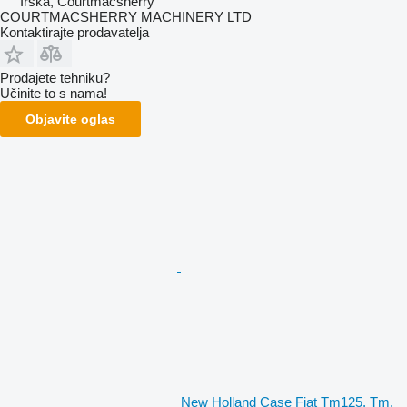
Irska, Courtmacsherry
COURTMACSHERRY MACHINERY LTD
Kontaktirajte prodavatelja
Prodajete tehniku?
Učinite to s nama!
Objavite oglas
New Holland Case Fiat Tm125, Tm,