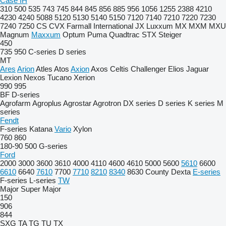
Case IH
310
500
535
743
745
844
845
856
885
956
1056
1255
2388
4210
4230
4240
5088
5120
5130
5140
5150
7120
7140
7210
7220
7230
7240
7250
CS
CVX
Farmall
International
JX
Luxxum
MX
MXM
MXU
Magnum
Maxxum
Optum
Puma
Quadtrac
STX
Steiger
450
735
950
C-series
D series
MT
Ares
Arion
Atles
Atos
Axion
Axos
Celtis
Challenger
Elios
Jaguar
Lexion
Nexos
Tucano
Xerion
990
995
BF
D-series
Agrofarm
Agroplus
Agrostar
Agrotron
DX series
D series
K series
M
series
Fendt
F-series
Katana
Vario
Xylon
760
860
180-90
500
G-series
Ford
2000
3000
3600
3610
4000
4110
4600
4610
5000
5600
5610
6600
6610
6640
7610
7700
7710
8210
8340
8630
County
Dexta
E-series
F-series
L-series
TW
Major
Super Major
150
906
844
SXG
TA
TG
TU
TX