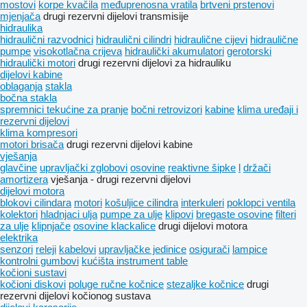
mostovi
korpe kvačila
međuprenosna vratila
brtveni prstenovi
mjenjača
drugi rezervni dijelovi transmisije
hidraulika
hidraulični razvodnici
hidraulični cilindri
hidraulične cijevi
hidraulične
pumpe
visokotlačna crijeva
hidraulički akumulatori
gerotorski
hidraulički motori
drugi rezervni dijelovi za hidrauliku
dijelovi kabine
oblaganja
stakla
bočna stakla
spremnici tekućine za pranje
bočni retrovizori
kabine
klima uređaji i
rezervni dijelovi
klima kompresori
motori brisača
drugi rezervni dijelovi kabine
vješanja
glavčine
upravljački zglobovi
osovine
reaktivne šipke
l
držači
amortizera
vješanja - drugi rezervni dijelovi
dijelovi motora
blokovi cilindara
motori
košuljice cilindra
interkuleri
poklopci ventila
kolektori
hladnjaci ulja
pumpe za ulje
klipovi
bregastе osovinе
filteri
za ulje
klipnjače
osovine klackalice
drugi dijelovi motora
elektrika
senzori
releji
kabelovi
upravljačke jedinice
osigurači
lampice
kontrolni gumbovi
kućišta instrument table
kočioni sustavi
kočioni diskovi
poluge ručne kočnice
stezaljkе kočnice
drugi
rezervni dijelovi kočionog sustava