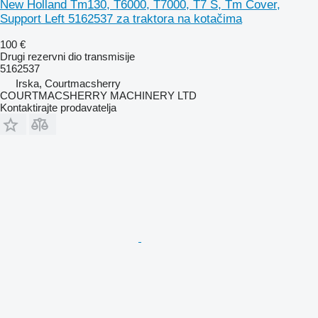
New Holland Tm130, T6000, T7000, T7 S, Tm Cover,
Support Left 5162537 za traktora na kotačima
100 €
Drugi rezervni dio transmisije
5162537
Irska, Courtmacsherry
COURTMACSHERRY MACHINERY LTD
Kontaktirajte prodavatelja