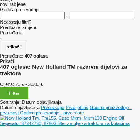
novi
rabljene
Godina proizvodnje
–
Nedostaju filtri?
Predložite izmjenu
Pronađeno:
-
prikaži
Pronađeno:
407 oglasa
Prikaži
407 oglasa:
New Holland TM rezervni dijelovi za
traktora
Cijena:
20 € - 3.900 €
Filter
Sortiranje
:
Datum objavljivanja
Datum objavljivanja
Prvo skupe
Prvo jeftine
Godina proizvodnje -
prvo novi
Godina proizvodnje - prvo stare