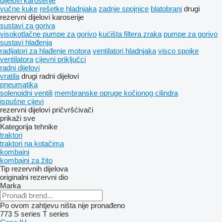
dijelovi karoserije
vučne kuke
rešetke hladnjaka
zadnje spojnice
blatobrani
drugi
rezervni dijelovi karoserije
sustavi za goriva
visokotlačne pumpe za gorivo
kućišta filtera zraka
pumpe za gorivo
sustavi hlađenja
radijatori za hlađenje motora
ventilatori hladnjaka
visco spojke
ventilatora
cijevni priključci
radni dijelovi
vratila
drugi radni dijelovi
pneumatika
solenoidni ventili
membranske opruge kočionog cilindra
ispušne cijevi
rezervni dijelovi
pričvršćivači
prikaži sve
Kategorija tehnike
traktori
traktori na kotačima
kombajni
kombajni za žito
Tip rezervnih dijelova
originalni rezervni dio
Marka
Po ovom zahtjevu ništa nije pronađeno
773
S series
T series