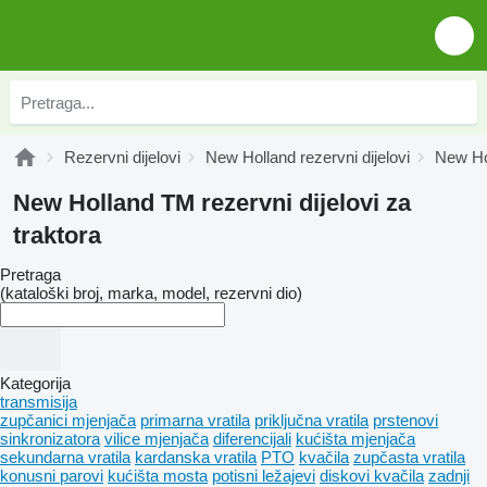
Rezervni dijelovi
New Holland rezervni dijelovi
New Hol
New Holland TM rezervni dijelovi za
traktora
Pretraga
(kataloški broj, marka, model, rezervni dio)
Kategorija
transmisija
zupčanici mjenjača
primarna vratila
priključna vratila
prstenovi
sinkronizatora
vilice mjenjača
diferencijali
kućišta mjenjača
sekundarna vratila
kardanska vratila
PTO
kvačila
zupčasta vratila
konusni parovi
kućišta mosta
potisni ležajevi
diskovi kvačila
zadnji