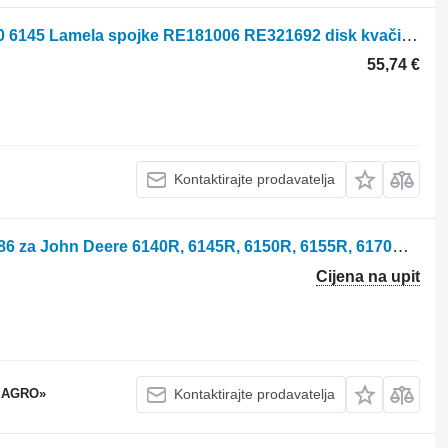
John Deere 5000 6000 7200 7610 7630 6145 Lamela spojke RE181006 RE321692 disk kvačila za John Deere 5000 6000 7200 7610 7630 6145 traktora na kotačima
55,74 €
Kontaktirajte prodavatelja
Kolisna prostavka John Deere L220386 za John Deere 6140R, 6145R, 6150R, 6155R, 6170R, 6175R traktora na kotačima
Cijena na upit
 AGRO»
Kontaktirajte prodavatelja