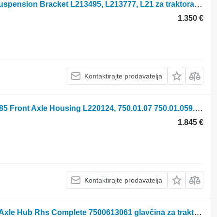
John Deere 6r, 6m 6145r Front Axle Suspension Bracket L213495, L213777, L21 za traktora na kotačima
1.350 €
Kontaktirajte prodavatelja
John Deere 6145r, 6135m, 6155m, 6r185 Front Axle Housing L220124, 750.01.07 750.01.059.61 kućište mosta za traktora na kotačima
1.845 €
Kontaktirajte prodavatelja
John Deere 6135r, 6145r, 6155r Front Axle Hub Rhs Complete 7500613061 glavčina za traktora na kotačima