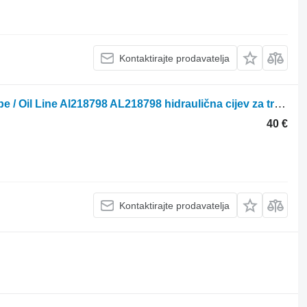
Kontaktirajte prodavatelja
John Deere 6145r, 6155r Hydraulic Pipe / Oil Line Al218798 AL218798 hidraulična cijev za traktora na kotačima
40 €
Kontaktirajte prodavatelja