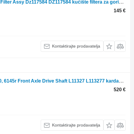
John Deere 6145r, 6m, 6r Series, Fuel Filter Assy Dz117584 DZ117584 kućište filtera za gorivo za 6145R traktora na kotačima
145 €
Kontaktirajte prodavatelja
John Deere 6r, 6810, 6910, 6r185, 6820, 6145r Front Axle Drive Shaft L11327 L113277 kardansko vratilo za traktora na kotačima
520 €
Kontaktirajte prodavatelja