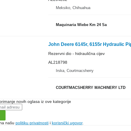
Meksiko, Chihuahua
Maquinaria Wiebe Km 24 Sa
Rezervni dio - hidraulična cijev
AL218798
Irska, Courtmacsherry
COURTMACSHERRY MACHINERY LTD
 primanje novih oglasa iz ove kategorije
e na našu
politiku privatnosti
i
korisnički ugovor
.