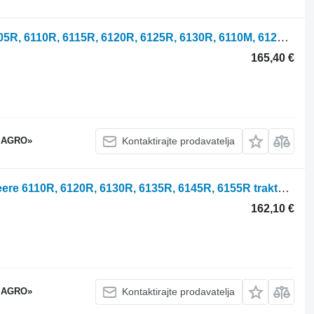
RE557898 ožičenje za John Deere 6105R, 6110R, 6115R, 6120R, 6125R, 6130R, 6110M, 6120M, 6130M, 6145M traktora
165,40 €
 AGRO»
Kontaktirajte prodavatelja
RE581633 kontrolni gumb za John Deere 6110R, 6120R, 6130R, 6135R, 6145R, 6155R traktora
162,10 €
 AGRO»
Kontaktirajte prodavatelja