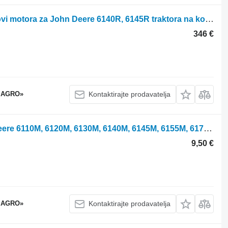
Val z shponkoyu R567386 drugi dijelovi motora za John Deere 6140R, 6145R traktora na kotačima
346 €
 AGRO»
Kontaktirajte prodavatelja
WZ1400961 brtveni prsten za John Deere 6110M, 6120M, 6130M, 6140M, 6145M, 6155M, 6175M, 6195M traktora na kotačima
9,50 €
 AGRO»
Kontaktirajte prodavatelja