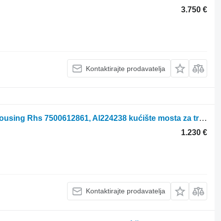
3.750 €
Kontaktirajte prodavatelja
John Deere 6145r, 6155r Front Axle Housing Rhs 7500612861, Al224238 kućište mosta za traktora na kotačima
1.230 €
Kontaktirajte prodavatelja