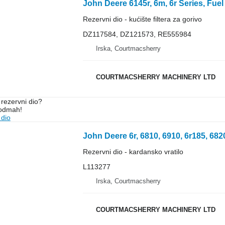
Rezervni dio - kućište filtera za gorivo
DZ117584, DZ121573, RE555984
Irska, Courtmacsherry
COURTMACSHERRY MACHINERY LTD
rezervni dio?
 odmah!
 dio
Rezervni dio - kardansko vratilo
L113277
Irska, Courtmacsherry
COURTMACSHERRY MACHINERY LTD