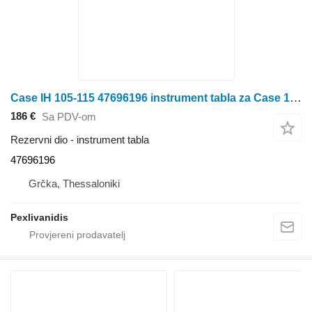
Case IH 105-115 47696196 instrument tabla za Case 105-115 traktora na kotačima
186 €
Sa PDV-om
Rezervni dio - instrument tabla
47696196
Grčka, Thessaloniki
Pexlivanidis