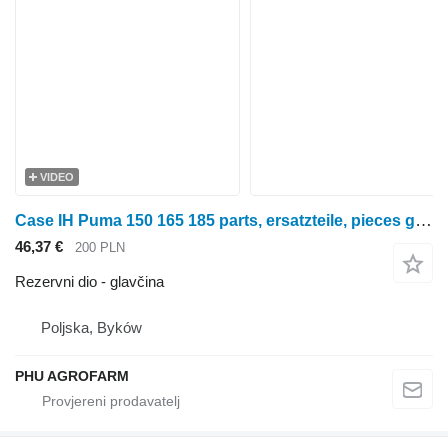
VIDEO
Case IH Puma 150 165 185 parts, ersatzteile, pieces glavčina za Case Puma 150 165 185 traktora na kotačima
46,37 €
200 PLN
Rezervni dio - glavčina
Poljska, Byków
PHU AGROFARM