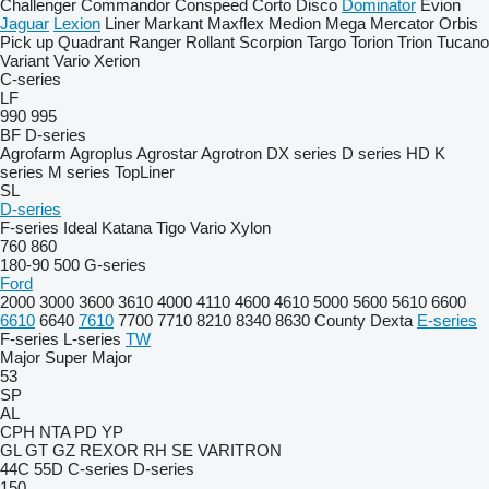
Challenger
Commandor
Conspeed
Corto
Disco
Dominator
Evion
Jaguar
Lexion
Liner
Markant
Maxflex
Medion
Mega
Mercator
Orbis
Pick up
Quadrant
Ranger
Rollant
Scorpion
Targo
Torion
Trion
Tucano
Variant
Vario
Xerion
C-series
LF
990
995
BF
D-series
Agrofarm
Agroplus
Agrostar
Agrotron
DX series
D series
HD
K
series
M series
TopLiner
SL
D-series
F-series
Ideal
Katana
Tigo
Vario
Xylon
760
860
180-90
500
G-series
Ford
2000
3000
3600
3610
4000
4110
4600
4610
5000
5600
5610
6600
6610
6640
7610
7700
7710
8210
8340
8630
County
Dexta
E-series
F-series
L-series
TW
Major
Super Major
53
SP
AL
CPH
NTA
PD
YP
GL
GT
GZ
REXOR
RH
SE
VARITRON
44C
55D
C-series
D-series
150