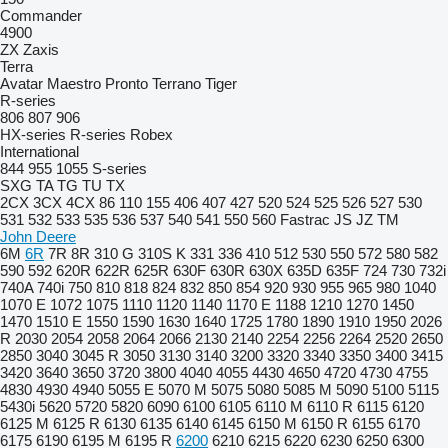
Commander
4900
ZX
Zaxis
Terra
Avatar
Maestro
Pronto
Terrano
Tiger
R-series
806
807
906
HX-series
R-series
Robex
International
844
955
1055
S-series
SXG
TA
TG
TU
TX
2CX
3CX
4CX
86
110
155
406
407
427
520
524
525
526
527
530
531
532
533
535
536
537
540
541
550
560
Fastrac
JS
JZ
TM
John Deere
6M
6R
7R
8R
310 G
310S K
331
336
410
512
530
550
572
580
582
590
592
620R
622R
625R
630F
630R
630X
635D
635F
724
730
732i
740A
740i
750
810
818
824
832
850
854
920
930
955
965
980
1040
1070 E
1072
1075
1110
1120
1140
1170 E
1188
1210
1270
1450
1470
1510 E
1550
1590
1630
1640
1725
1780
1890
1910
1950
2026
R
2030
2054
2058
2064
2066
2130
2140
2254
2256
2264
2520
2650
2850
3040
3045 R
3050
3130
3140
3200
3320
3340
3350
3400
3415
3420
3640
3650
3720
3800
4040
4055
4430
4650
4720
4730
4755
4830
4930
4940
5055 E
5070 M
5075
5080
5085 M
5090
5100
5115
5430i
5620
5720
5820
6090
6100
6105
6110 M
6110 R
6115
6120
6125 M
6125 R
6130
6135
6140
6145
6150 M
6150 R
6155
6170
6175
6190
6195 M
6195 R
6200
6210
6215
6220
6230
6250
6300