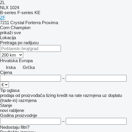
ZL
NLX 1024
B-series
F-series
KE
ZF
7211
Crystal
Forterra
Proxima
Corn Champion
prikaži sve
Lokacija
Pretraga po radijusu
Hrvatska
Evropa
Irska
Grčka
Cijena
–
Tip oglasa
prodaja
od proizvođača
lizing
kredit
na rate
razmjena uz doplatu
(trade-in)
razmjena
Stanje
novi
rabljene
Godina proizvodnje
–
Nedostaju filtri?