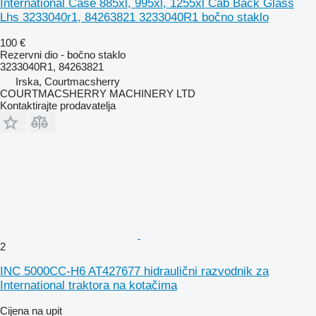
International Case 885xl, 995xl, 1255xl Cab Back Glass
Lhs 3233040r1, 84263821 3233040R1 bočno staklo
100 €
Rezervni dio - bočno staklo
3233040R1, 84263821
Irska, Courtmacsherry
COURTMACSHERRY MACHINERY LTD
Kontaktirajte prodavatelja
2
INC 5000CC-H6 AT427677 hidraulični razvodnik za
International traktora na kotačima
Cijena na upit