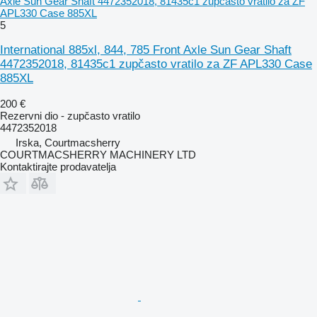
Axle Sun Gear Shaft 4472352018, 81435c1 zupčasto vratilo za ZF
APL330 Case 885XL
5
International 885xl, 844, 785 Front Axle Sun Gear Shaft
4472352018, 81435c1 zupčasto vratilo za ZF APL330 Case
885XL
200 €
Rezervni dio - zupčasto vratilo
4472352018
Irska, Courtmacsherry
COURTMACSHERRY MACHINERY LTD
Kontaktirajte prodavatelja