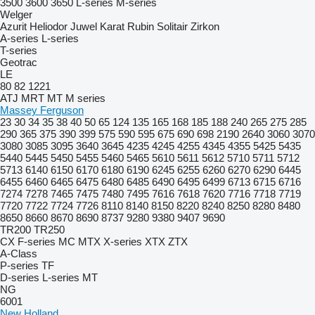
3500
3600
3650
L-series
M-series
Welger
Azurit
Heliodor
Juwel
Karat
Rubin
Solitair
Zirkon
A-series
L-series
T-series
Geotrac
LE
80
82
1221
ATJ
MRT
MT
M series
Massey Ferguson
23
30
34
35
38
40
50
65
124
135
165
168
185
188
240
265
275
285
290
365
375
390
399
575
590
595
675
690
698
2190
2640
3060
3070
3080
3085
3095
3640
3645
4235
4245
4255
4345
4355
5425
5435
5440
5445
5450
5455
5460
5465
5610
5611
5612
5710
5711
5712
5713
6140
6150
6170
6180
6190
6245
6255
6260
6270
6290
6445
6455
6460
6465
6475
6480
6485
6490
6495
6499
6713
6715
6716
7274
7278
7465
7475
7480
7495
7616
7618
7620
7716
7718
7719
7720
7722
7724
7726
8110
8140
8150
8220
8240
8250
8280
8480
8650
8660
8670
8690
8737
9280
9380
9407
9690
TR200
TR250
CX
F-series
MC
MTX
X-series
XTX
ZTX
A-Class
P-series
TF
D-series
L-series
MT
NG
6001
New Holland