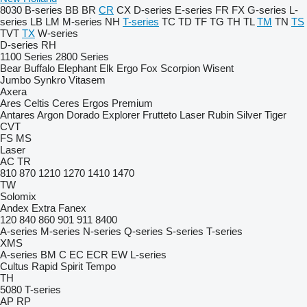
8030
B-series
BB
BR
CR
CX
D-series
E-series
FR
FX
G-series
L-
series
LB
LM
M-series
NH
T-series
TC
TD
TF
TG
TH
TL
TM
TN
TS
TVT
TX
W-series
D-series
RH
1100 Series
2800 Series
Bear
Buffalo
Elephant
Elk
Ergo
Fox
Scorpion
Wisent
Jumbo
Synkro
Vitasem
Axera
Ares
Celtis
Ceres
Ergos
Premium
Antares
Argon
Dorado
Explorer
Frutteto
Laser
Rubin
Silver
Tiger
CVT
FS
MS
Laser
AC
TR
810
870
1210
1270
1410
1470
TW
Solomix
Andex
Extra
Fanex
120
840
860
901
911
8400
A-series
M-series
N-series
Q-series
S-series
T-series
XMS
A-series
BM
C
EC
ECR
EW
L-series
Cultus
Rapid
Spirit
Tempo
TH
5080
T-series
AP
RP