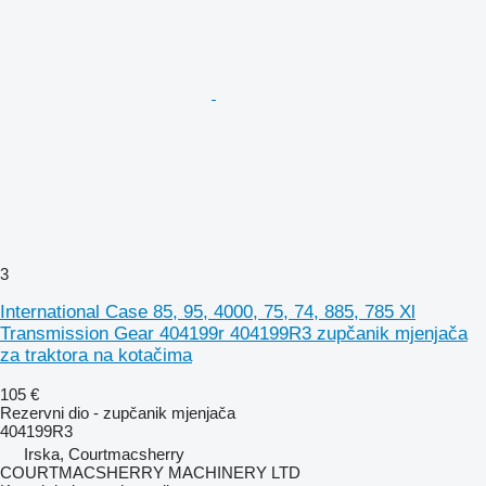
3
International Case 85, 95, 4000, 75, 74, 885, 785 Xl
Transmission Gear 404199r 404199R3 zupčanik mjenjača
za traktora na kotačima
105 €
Rezervni dio - zupčanik mjenjača
404199R3
Irska, Courtmacsherry
COURTMACSHERRY MACHINERY LTD