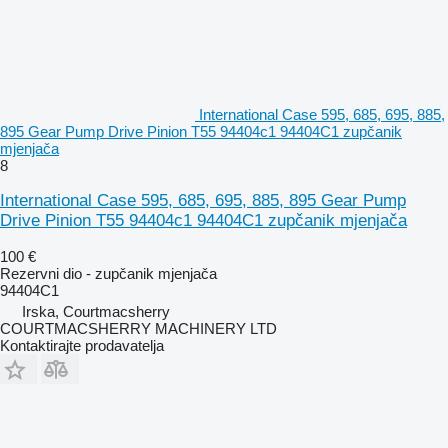
International Case 595, 685, 695, 885,
895 Gear Pump Drive Pinion T55 94404c1 94404C1 zupčanik
mjenjača
8
International Case 595, 685, 695, 885, 895 Gear Pump
Drive Pinion T55 94404c1 94404C1 zupčanik mjenjača
100 €
Rezervni dio - zupčanik mjenjača
94404C1
Irska, Courtmacsherry
COURTMACSHERRY MACHINERY LTD
Kontaktirajte prodavatelja