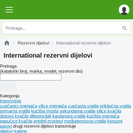
Rezervni dijelovi
International rezervni dijelovi
International rezervni dijelovi
Pretraga
(kataloški broj, marka, model, rezervni dio)
Kategorija
transmisija
zupčanici mjenjača
vilice mjenjača
zupčasta vratila
priključna vratila
primarna vratila
kućišta mosta
sekundarna vratila
vilice kvačila
diskovi kvačila
diferencijali
kardanska vratila
kućišta mjenjača
papučice kvačila
prednji mostovi
međuprenosna vratila
konusni
parovi
drugi rezervni dijelovi transmisije
dijelovi kabine