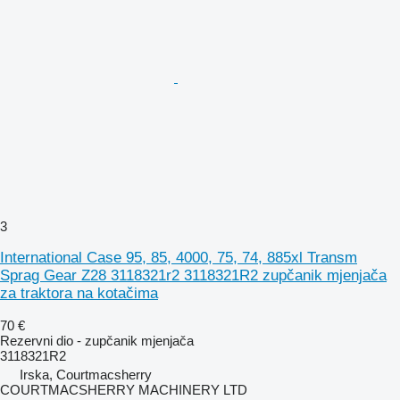
3
International Case 95, 85, 4000, 75, 74, 885xl Transm
Sprag Gear Z28 3118321r2 3118321R2 zupčanik mjenjača
za traktora na kotačima
70 €
Rezervni dio - zupčanik mjenjača
3118321R2
Irska, Courtmacsherry
COURTMACSHERRY MACHINERY LTD