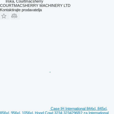
Irska, Courtmacsherry
COURTMACSHERRY MACHINERY LTD
Kontaktirajte prodavatelja
Case IH International 844xl, 845xl,
856xl, 956xl, 1056xl, Hood Cowl 3234 3234296R2 za International