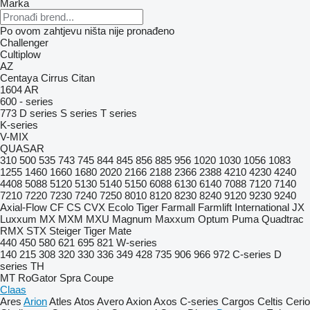
Marka
Po ovom zahtjevu ništa nije pronađeno
Challenger
Cultiplow
AZ
Centaya
Cirrus
Citan
1604
AR
600 - series
773
D series
S series
T series
K-series
V-MIX
QUASAR
310
500
535
743
745
844
845
856
885
956
1020
1030
1056
1083
1255
1460
1660
1680
2020
2166
2188
2366
2388
4210
4230
4240
4408
5088
5120
5130
5140
5150
6088
6130
6140
7088
7120
7140
7210
7220
7230
7240
7250
8010
8120
8230
8240
9120
9230
9240
Axial-Flow
CF
CS
CVX
Ecolo Tiger
Farmall
Farmlift
International
JX
Luxxum
MX
MXM
MXU
Magnum
Maxxum
Optum
Puma
Quadtrac
RMX
STX
Steiger
Tiger Mate
440
450
580
621
695
821
W-series
140
215
308
320
330
336
349
428
735
906
966
972
C-series
D
series
TH
MT
RoGator
Spra Coupe
Claas
Ares
Arion
Atles
Atos
Avero
Axion
Axos
C-series
Cargos
Celtis
Cerio