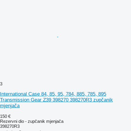
3
International Case 84, 85, 95, 784, 885, 785, 895
Transmission Gear Z39 398270 398270R3 zupčanik
mjenjača
150 €
Rezervni dio - zupčanik mjenjača
398270R3