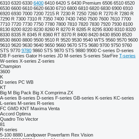
6310
6320
6330
6400
6410
6420 S
6430 Premium
6506
6510
6520
6530
6600
6610
6620
6630
6710
6800
6810
6820
6830
6900
6910
6920
6930
7000
7200
7215 R
7230 R
7250
7260 R
7270 R
7280 R
7290 R
7300
7310 R
7350
7400
7430
7450
7500
7600
7610
7700
7710
7720
7730
7750
7780
7800
7810
7820
7830
7920
7930
8100
8130
8200
8220
8230
8260 R
8270 R
8285 R
8295
8300
8310
8320
8330
8335 R
8345 R
8360 RT
8370 R
8400
8420
8430
8500
8520
8530
8600
8800
9500
9510 R
9520
9530
9540 WTS
9560
9570
9600
9610
9620
9630
9640
9650
9660
9670 STS
9680
9700
9750
9760
STS
9770
9780
9860 STS
9870 STS
9880
9900
C-series
D-series
DB
F-series
Gator
H-series
JD
M-series
S-series
StarFire
T-series
W-series
X-series
Z-series
Champion
3600
K
D series
PC
WB
KT
Big M
Big Pack
Big X
Comprima
ZX
A-series
B-series
D-series
F-series
GB-series
K-series
KC-series
L-series
M-series
R-series
FC
GMD
KNT
Maxima
Venta
Accord
Optima
Quadro
Trio
Vector
81
R-series
5-100
8880
Landpower
Powerfarm
Rex
Vision