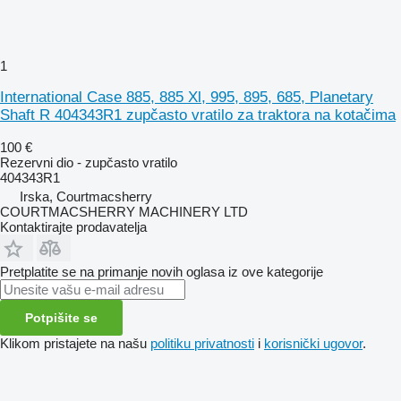
1
International Case 885, 885 Xl, 995, 895, 685, Planetary
Shaft R 404343R1 zupčasto vratilo za traktora na kotačima
100 €
Rezervni dio - zupčasto vratilo
404343R1
Irska, Courtmacsherry
COURTMACSHERRY MACHINERY LTD
Kontaktirajte prodavatelja
Pretplatite se na primanje novih oglasa iz ove kategorije
Potpišite se
Klikom pristajete na našu
politiku privatnosti
i
korisnički ugovor
.