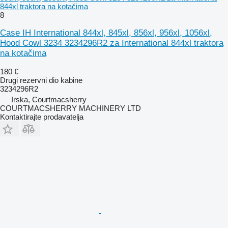
844xl traktora na kotačima
8
Case IH International 844xl, 845xl, 856xl, 956xl, 1056xl,
Hood Cowl 3234 3234296R2 za International 844xl traktora
na kotačima
180 €
Drugi rezervni dio kabine
3234296R2
Irska, Courtmacsherry
COURTMACSHERRY MACHINERY LTD
Kontaktirajte prodavatelja