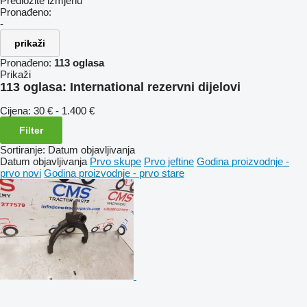
Predložite izmjenu
Pronađeno:
-
prikaži
Pronađeno:
113 oglasa
Prikaži
113 oglasa:
International rezervni dijelovi
Cijena:
30 € - 1.400 €
Filter
Sortiranje
:
Datum objavljivanja
Datum objavljivanja
Prvo skupe
Prvo jeftine
Godina proizvodnje -
prvo novi
Godina proizvodnje - prvo stare