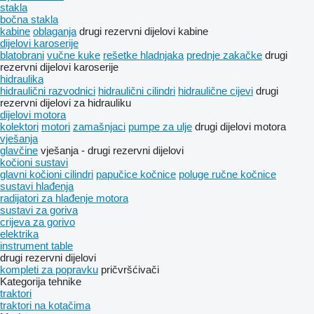
stakla
bočna stakla
kabine
oblaganja
drugi rezervni dijelovi kabine
dijelovi karoserije
blatobrani
vučne kuke
rešetke hladnjaka
prednje zakačke
drugi
rezervni dijelovi karoserije
hidraulika
hidraulični razvodnici
hidraulični cilindri
hidraulične cijevi
drugi
rezervni dijelovi za hidrauliku
dijelovi motora
kolektori
motori
zamašnjaci
pumpe za ulje
drugi dijelovi motora
vješanja
glavčine
vješanja - drugi rezervni dijelovi
kočioni sustavi
glavni kočioni cilindri
papučice kočnice
poluge ručne kočnice
sustavi hlađenja
radijatori za hlađenje motora
sustavi za goriva
crijeva za gorivo
elektrika
instrument table
drugi rezervni dijelovi
kompleti za popravku
pričvršćivači
Kategorija tehnike
traktori
traktori na kotačima