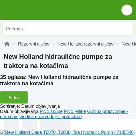
Rezervni dijelovi
New Holland rezervni dijelovi
New Hol
New Holland hidraulične pumpe za
traktora na kotačima
35 oglasa:
New Holland hidraulične pumpe za
traktora na kotačima
Filter
Sortiranje
:
Datum objavljivanja
Datum objavljivanja
Prvo skupe
Prvo jeftine
Godina proizvodnje -
prvo novi
Godina proizvodnje - prvo stare