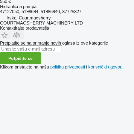
950 €
Hidraulična pumpa
47127050, 5198694, 51986940, 87725827
Irska, Courtmacsherry
COURTMACSHERRY MACHINERY LTD
Kontaktirajte prodavatelja
Pretplatite se na primanje novih oglasa iz ove kategorije
Potpišite se
Klikom pristajete na našu
politiku privatnosti
i
korisnički ugovor
.