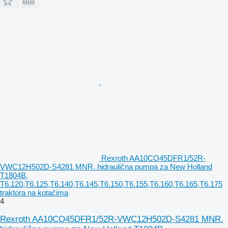
Rexroth AA10CO45DFR1/52R-
VWC12H502D-S4281 MNR. hidraulična pumpa za New Holland
T1804B,
T6.120,T6.125,T6.140,T6.145,T6.150,T6.155,T6.160,T6.165,T6.175
traktora na kotačima
4
Rexroth AA10CO45DFR1/52R-VWC12H502D-S4281 MNR.