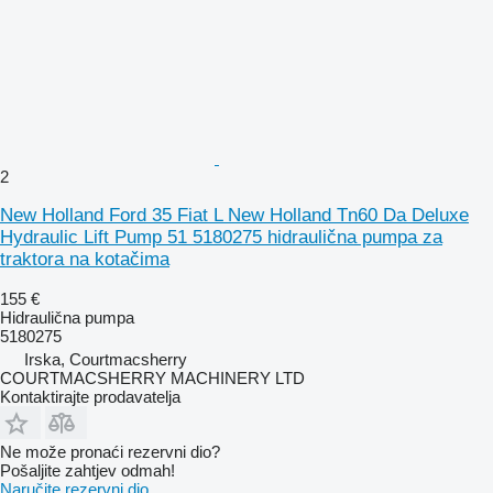
2
New Holland Ford 35 Fiat L New Holland Tn60 Da Deluxe
Hydraulic Lift Pump 51 5180275 hidraulična pumpa za
traktora na kotačima
155 €
Hidraulična pumpa
5180275
Irska, Courtmacsherry
COURTMACSHERRY MACHINERY LTD
Kontaktirajte prodavatelja
Ne može pronaći rezervni dio?
Pošaljite zahtjev odmah!
Naručite rezervni dio