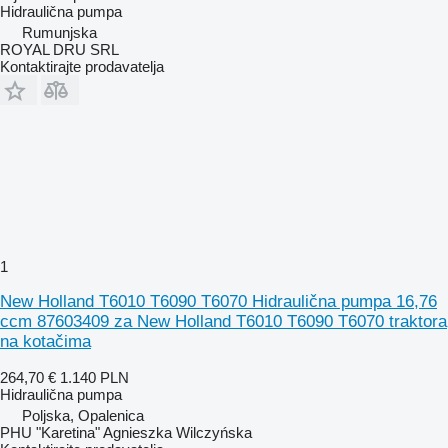
Hidraulična pumpa
Rumunjska
ROYAL DRU SRL
Kontaktirajte prodavatelja
1
New Holland T6010 T6090 T6070 Hidraulična pumpa 16,76
ccm 87603409 za New Holland T6010 T6090 T6070 traktora
na kotačima
264,70 €
1.140 PLN
Hidraulična pumpa
Poljska, Opalenica
PHU "Karetina" Agnieszka Wilczyńska