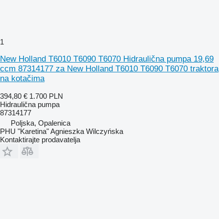
1
New Holland T6010 T6090 T6070 Hidraulična pumpa 19,69
ccm 87314177 za New Holland T6010 T6090 T6070 traktora
na kotačima
394,80 €
1.700 PLN
Hidraulična pumpa
87314177
Poljska, Opalenica
PHU "Karetina" Agnieszka Wilczyńska
Kontaktirajte prodavatelja