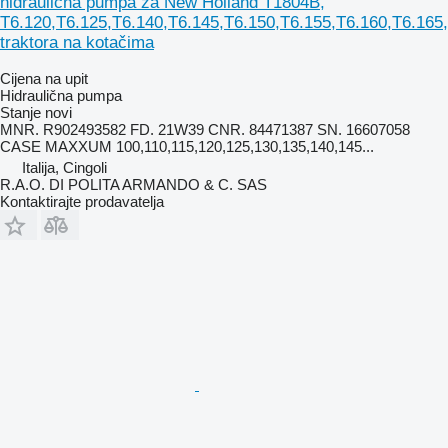
hidraulična pumpa za New Holland T1804B,
T6.120,T6.125,T6.140,T6.145,T6.150,T6.155,T6.160,T6.165
traktora na kotačima
Cijena na upit
Hidraulična pumpa
Stanje
novi
MNR. R902493582 FD. 21W39 CNR. 84471387 SN. 16607058
CASE MAXXUM 100,110,115,120,125,130,135,140,145...
Italija, Cingoli
R.A.O. DI POLITA ARMANDO & C. SAS
Kontaktirajte prodavatelja