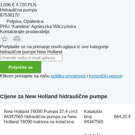
1.096 €
4.720 PLN
Hidraulična pumpa
87538170
Poljska, Opalenica
PHU "Karetina" Agnieszka Wilczyńska
Kontaktirajte prodavatelja
Pretplatite se na primanje novih oglasa iz ove kategorije
hidraulične pumpe
New Holland
Potpišite se
Klikom pristajete na našu
politiku privatnosti
i
korisnički ugovor
.
Cijene za New Holland hidraulične pumpe
New Holland T6090 Pumpa 37,4 cm3
Kataloški
84347565 hidraulična pumpa za New
broj:
664,20 €
Holland T6090 traktora na kotačima
84347565