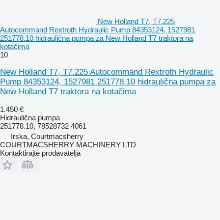
New Holland T7, T7.225
Autocommand Rextroth Hydraulic Pump 84353124, 1527981
251778.10 hidraulična pumpa za New Holland T7 traktora na
kotačima
10
New Holland T7, T7.225 Autocommand Rextroth Hydraulic
Pump 84353124, 1527981 251778.10 hidraulična pumpa za
New Holland T7 traktora na kotačima
1.450 €
Hidraulična pumpa
251778.10, 78528732 4061
Irska, Courtmacsherry
COURTMACSHERRY MACHINERY LTD
Kontaktirajte prodavatelja