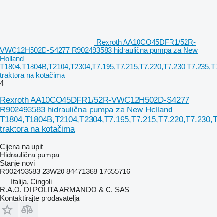
Rexroth AA10CO45DFR1/52R-
VWC12H502D-S4277 R902493583 hidraulična pumpa za New
Holland
T1804,T1804B,T2104,T2304,T7.195,T7.215,T7.220,T7.230,T7.235,T
traktora na kotačima
4
Rexroth AA10CO45DFR1/52R-VWC12H502D-S4277
R902493583 hidraulična pumpa za New Holland
T1804,T1804B,T2104,T2304,T7.195,T7.215,T7.220,T7.230,T
traktora na kotačima
Cijena na upit
Hidraulična pumpa
Stanje
novi
R902493583 23W20 84471388 17655716
Italija, Cingoli
R.A.O. DI POLITA ARMANDO & C. SAS
Kontaktirajte prodavatelja