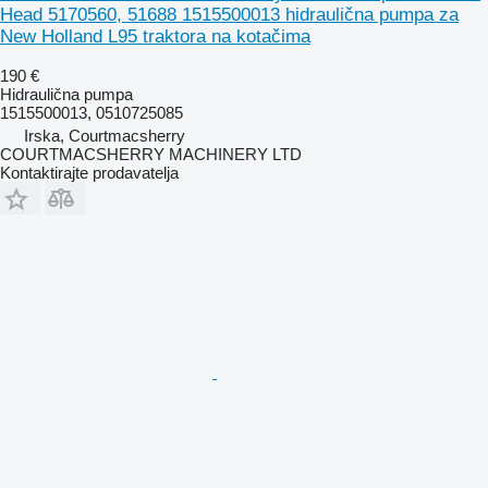
Head 5170560, 51688 1515500013 hidraulična pumpa za
New Holland L95 traktora na kotačima
190 €
Hidraulična pumpa
1515500013, 0510725085
Irska, Courtmacsherry
COURTMACSHERRY MACHINERY LTD
Kontaktirajte prodavatelja