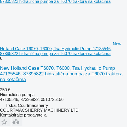
New
Holland Case T6070, T6000, Tsa Hydraulic Pump 47135546,
87395822 hidraulična pumpa za T6070 traktora na kotačima
6
New Holland Case T6070, T6000, Tsa Hydraulic Pump
47135546, 87395822 hidraulična pumpa za T6070 traktora
na kotačima
250 €
Hidraulična pumpa
47135546, 87395822, 0510725156
Irska, Courtmacsherry
COURTMACSHERRY MACHINERY LTD
Kontaktirajte prodavatelja