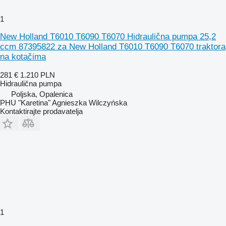
1
New Holland T6010 T6090 T6070 Hidraulična pumpa 25,2
ccm 87395822 za New Holland T6010 T6090 T6070 traktora
na kotačima
281 €
1.210 PLN
Hidraulična pumpa
Poljska, Opalenica
PHU "Karetina" Agnieszka Wilczyńska
Kontaktirajte prodavatelja
1