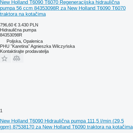
New Holland T6090 T6070 Regeneracijska hidraulična
pumpa 56 ccm 84353098R za New Holland T6090 T6070
traktora na kotačima
796,60 €
3.430 PLN
Hidraulična pumpa
84353098R
Poljska, Opalenica
PHU "Karetina" Agnieszka Wilczyńska
Kontaktirajte prodavatelja
1
New Holland T6090 Hidraulična pumpa 111,5 l/min (29,5
gpm) 87538170 za New Holland T6090 traktora na kotačima