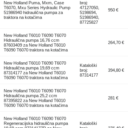
New Holland Puma, Mxm, Case
broj:
T6070, Mxu Series Hydraulic Pump
47127050,
950 €
51986940 hidraulična pumpa za
5198694,
traktora na kotačima
51986940,
87725827
New Holland T6010 T6090 T6070
Hidraulična pumpa 16,76 ccm
264,70 €
87603409 za New Holland T6010
T6090 T6070 traktora na kotačima
New Holland T6010 T6090 T6070
Kataloški
Hidraulična pumpa 19,69 ccm
broj:
394,80 €
87314177 za New Holland T6010
87314177
T6090 T6070 traktora na kotačima
New Holland T6010 T6090 T6070
Hidraulična pumpa 25,2 ccm
281 €
87395822 za New Holland T6010
T6090 T6070 traktora na kotačima
New Holland T6010 T6090 T6070
Regeneracijska hidraulična pumpa
Kataloški