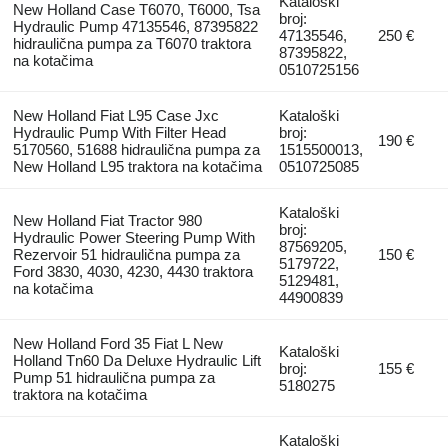
Kataloški
New Holland Case T6070, T6000, Tsa
broj:
Hydraulic Pump 47135546, 87395822
47135546,
250 €
hidraulična pumpa za T6070 traktora
87395822,
na kotačima
0510725156
New Holland Fiat L95 Case Jxc
Kataloški
Hydraulic Pump With Filter Head
broj:
190 €
5170560, 51688 hidraulična pumpa za
1515500013,
New Holland L95 traktora na kotačima
0510725085
Kataloški
New Holland Fiat Tractor 980
broj:
Hydraulic Power Steering Pump With
87569205,
Rezervoir 51 hidraulična pumpa za
150 €
5179722,
Ford 3830, 4030, 4230, 4430 traktora
5129481,
na kotačima
44900839
New Holland Ford 35 Fiat L New
Kataloški
Holland Tn60 Da Deluxe Hydraulic Lift
broj:
155 €
Pump 51 hidraulična pumpa za
5180275
traktora na kotačima
Kataloški