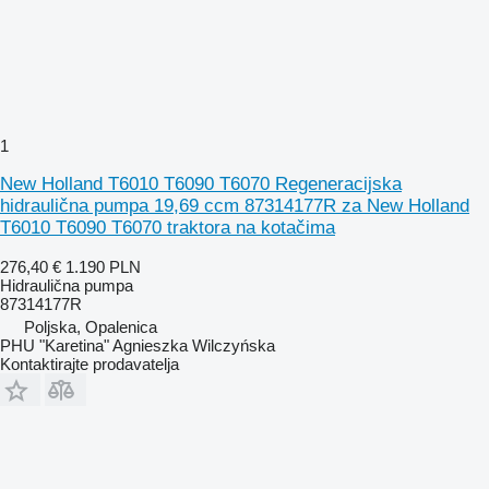
1
New Holland T6010 T6090 T6070 Regeneracijska
hidraulična pumpa 19,69 ccm 87314177R za New Holland
T6010 T6090 T6070 traktora na kotačima
276,40 €
1.190 PLN
Hidraulična pumpa
87314177R
Poljska, Opalenica
PHU "Karetina" Agnieszka Wilczyńska
Kontaktirajte prodavatelja