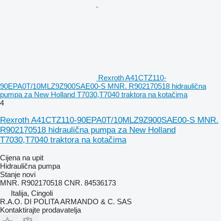
Rexroth A41CTZ110-
90EPA0T/10MLZ9Z900SAE00-S MNR. R902170518 hidraulična
pumpa za New Holland T7030,T7040 traktora na kotačima
4
Rexroth A41CTZ110-90EPA0T/10MLZ9Z900SAE00-S MNR.
R902170518 hidraulična pumpa za New Holland
T7030,T7040 traktora na kotačima
Cijena na upit
Hidraulična pumpa
Stanje
novi
MNR. R902170518 CNR. 84536173
Italija, Cingoli
R.A.O. DI POLITA ARMANDO & C. SAS
Kontaktirajte prodavatelja