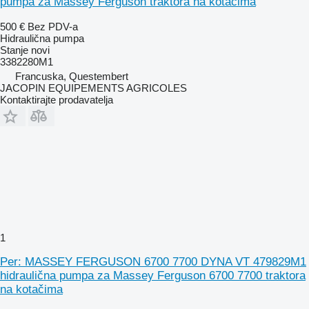
pumpa za Massey Ferguson traktora na kotačima
500 €
Bez PDV-a
Hidraulična pumpa
Stanje
novi
3382280M1
Francuska, Questembert
JACOPIN EQUIPEMENTS AGRICOLES
Kontaktirajte prodavatelja
1
Per: MASSEY FERGUSON 6700 7700 DYNA VT 479829M1
hidraulična pumpa za Massey Ferguson 6700 7700 traktora
na kotačima