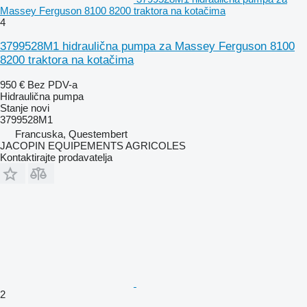
Massey Ferguson 8100 8200 traktora na kotačima
4
3799528M1 hidraulična pumpa za Massey Ferguson 8100
8200 traktora na kotačima
950 €
Bez PDV-a
Hidraulična pumpa
Stanje
novi
3799528M1
Francuska, Questembert
JACOPIN EQUIPEMENTS AGRICOLES
Kontaktirajte prodavatelja
2