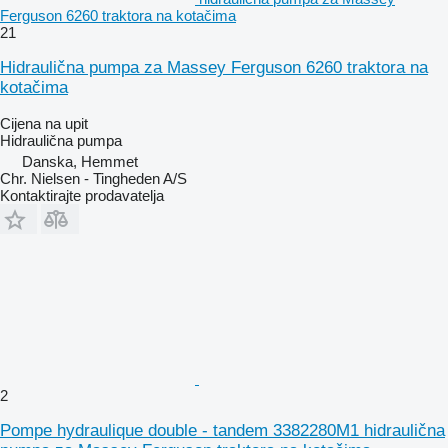
Ferguson 6260 traktora na kotačima
21
Hidraulična pumpa za Massey Ferguson 6260 traktora na
kotačima
Cijena na upit
Hidraulična pumpa
Danska, Hemmet
Chr. Nielsen - Tingheden A/S
Kontaktirajte prodavatelja
2
Pompe hydraulique double - tandem 3382280M1 hidraulična