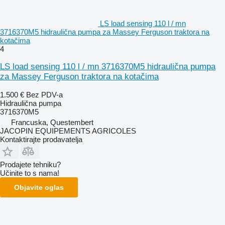
LS load sensing 110 l / mn
3716370M5 hidraulična pumpa za Massey Ferguson traktora na
kotačima
4
LS load sensing 110 l / mn 3716370M5 hidraulična pumpa
za Massey Ferguson traktora na kotačima
1.500 €
Bez PDV-a
Hidraulična pumpa
3716370M5
Francuska, Questembert
JACOPIN EQUIPEMENTS AGRICOLES
Kontaktirajte prodavatelja
Prodajete tehniku?
Učinite to s nama!
Objavite oglas