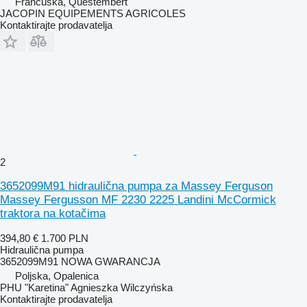
Francuska, Questembert
JACOPIN EQUIPEMENTS AGRICOLES
Kontaktirajte prodavatelja
2
3652099M91 hidraulična pumpa za Massey Ferguson
Massey Fergusson MF 2230 2225 Landini McCormick
traktora na kotačima
394,80 €
1.700 PLN
Hidraulična pumpa
3652099M91 NOWA GWARANCJA
Poljska, Opalenica
PHU "Karetina" Agnieszka Wilczyńska
Kontaktirajte prodavatelja