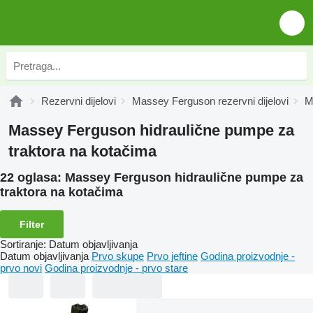
Rezervni dijelovi
Massey Ferguson rezervni dijelovi
M
Massey Ferguson hidraulične pumpe za
traktora na kotačima
22 oglasa:
Massey Ferguson hidraulične pumpe za
traktora na kotačima
Filter
Sortiranje
:
Datum objavljivanja
Datum objavljivanja
Prvo skupe
Prvo jeftine
Godina proizvodnje -
prvo novi
Godina proizvodnje - prvo stare