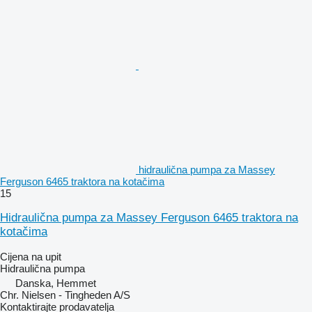
hidraulična pumpa za Massey
Ferguson 6465 traktora na kotačima
15
Hidraulična pumpa za Massey Ferguson 6465 traktora na
kotačima
Cijena na upit
Hidraulična pumpa
Danska, Hemmet
Chr. Nielsen - Tingheden A/S
Kontaktirajte prodavatelja