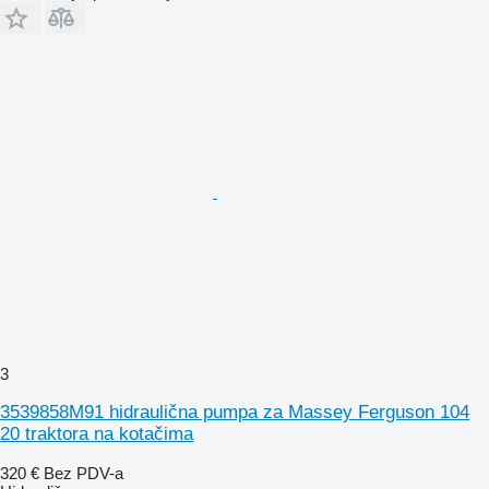
3
3539858M91 hidraulična pumpa za Massey Ferguson 104
20 traktora na kotačima
320 €
Bez PDV-a