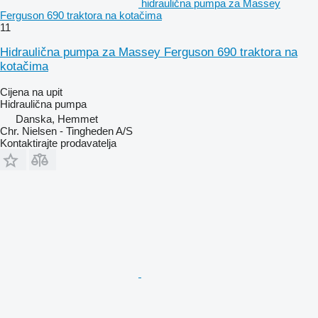
hidraulična pumpa za Massey
Ferguson 690 traktora na kotačima
11
Hidraulična pumpa za Massey Ferguson 690 traktora na
kotačima
Cijena na upit
Hidraulična pumpa
Danska, Hemmet
Chr. Nielsen - Tingheden A/S
Kontaktirajte prodavatelja