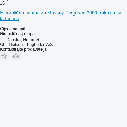
16
Hidraulična pumpa za Massey Ferguson 3060 traktora na
kotačima
Cijena na upit
Hidraulična pumpa
Danska, Hemmet
Chr. Nielsen - Tingheden A/S
Kontaktirajte prodavatelja