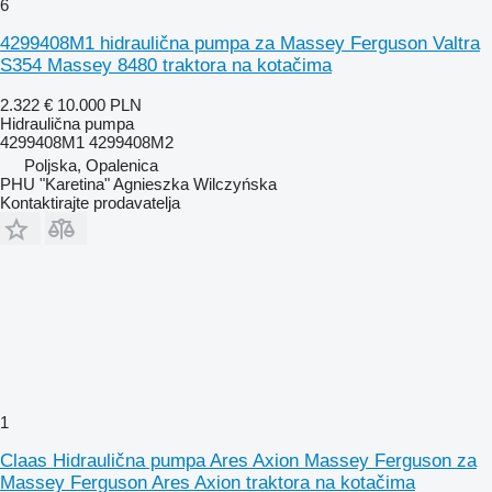
6
4299408M1 hidraulična pumpa za Massey Ferguson Valtra
S354 Massey 8480 traktora na kotačima
2.322 €
10.000 PLN
Hidraulična pumpa
4299408M1 4299408M2
Poljska, Opalenica
PHU "Karetina" Agnieszka Wilczyńska
Kontaktirajte prodavatelja
1
Claas Hidraulična pumpa Ares Axion Massey Ferguson za
Massey Ferguson Ares Axion traktora na kotačima