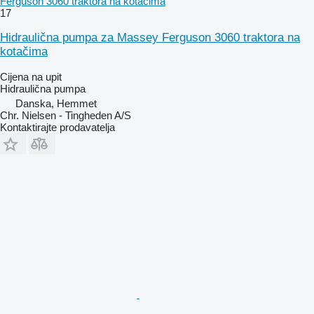
Ferguson 3060 traktora na kotačima
17
Hidraulična pumpa za Massey Ferguson 3060 traktora na
kotačima
Cijena na upit
Hidraulična pumpa
Danska, Hemmet
Chr. Nielsen - Tingheden A/S
Kontaktirajte prodavatelja