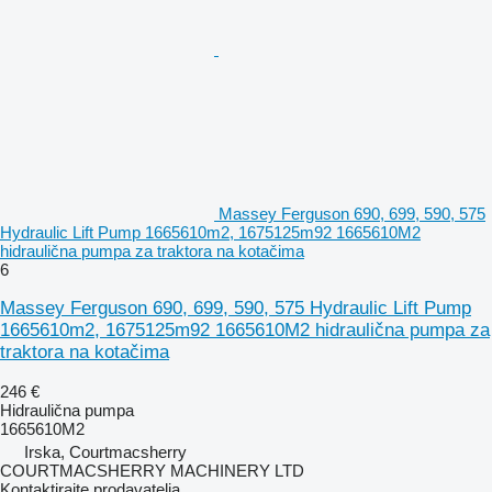
Massey Ferguson 690, 699, 590, 575
Hydraulic Lift Pump 1665610m2, 1675125m92 1665610M2
hidraulična pumpa za traktora na kotačima
6
Massey Ferguson 690, 699, 590, 575 Hydraulic Lift Pump
1665610m2, 1675125m92 1665610M2 hidraulična pumpa za
traktora na kotačima
246 €
Hidraulična pumpa
1665610M2
Irska, Courtmacsherry
COURTMACSHERRY MACHINERY LTD
Kontaktirajte prodavatelja