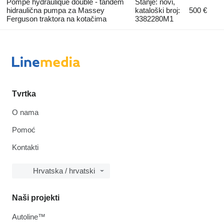
Pompe hydraulique double - tandem
Stanje: novi,
hidraulična pumpa za Massey
kataloški broj:
500 €
Ferguson traktora na kotačima
3382280M1
Tvrtka
O nama
Pomoć
Kontakti
Hrvatska / hrvatski
Naši projekti
Autoline™