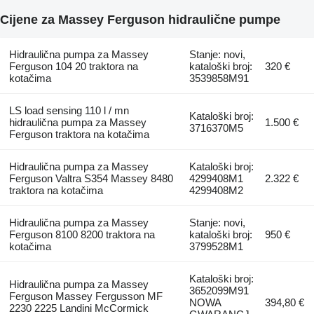
Cijene za Massey Ferguson hidraulične pumpe
Hidraulična pumpa za Massey
Stanje: novi,
Ferguson 104 20 traktora na
kataloški broj:
320 €
kotačima
3539858M91
LS load sensing 110 l / mn
Kataloški broj:
hidraulična pumpa za Massey
1.500 €
3716370M5
Ferguson traktora na kotačima
Hidraulična pumpa za Massey
Kataloški broj:
Ferguson Valtra S354 Massey 8480
4299408M1
2.322 €
traktora na kotačima
4299408M2
Hidraulična pumpa za Massey
Stanje: novi,
Ferguson 8100 8200 traktora na
kataloški broj:
950 €
kotačima
3799528M1
Kataloški broj:
Hidraulična pumpa za Massey
3652099M91
Ferguson Massey Fergusson MF
NOWA
394,80 €
2230 2225 Landini McCormick