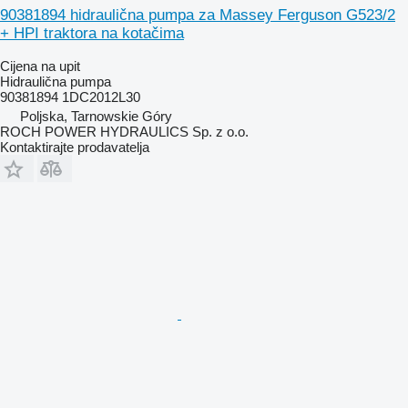
90381894 hidraulična pumpa za Massey Ferguson G523/2
+ HPI traktora na kotačima
Cijena na upit
Hidraulična pumpa
90381894 1DC2012L30
Poljska, Tarnowskie Góry
ROCH POWER HYDRAULICS Sp. z o.o.
Kontaktirajte prodavatelja