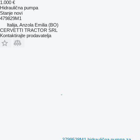
1.000 €
Hidraulična pumpa
Stanje
novi
479829M1
Italija, Anzola Emilia (BO)
CERVETTI TRACTOR SRL
Kontaktirajte prodavatelja
3799528M1 hidraulična pumpa za