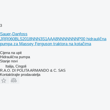
3
Sauer-Danfoss
JRR060BLS2018NNN3S1AAA8NNNNNNNP00 hidraulična
pumpa za Massey Ferguson traktora na kotačima
Cijena na upit
Hidraulična pumpa
Stanje
novi
Italija, Cingoli
R.A.O. DI POLITA ARMANDO & C. SAS
Kontaktirajte prodavatelja