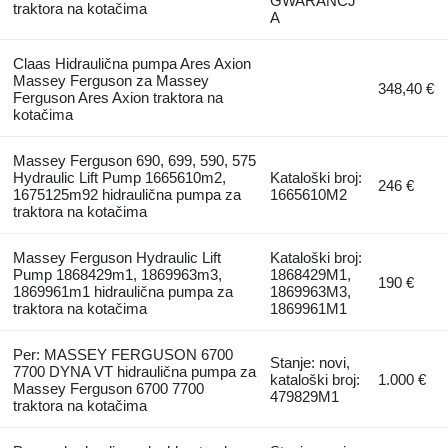
GWARANCJ
traktora na kotačima
A
Claas Hidraulična pumpa Ares Axion
Massey Ferguson za Massey
348,40 €
Ferguson Ares Axion traktora na
kotačima
Massey Ferguson 690, 699, 590, 575
Hydraulic Lift Pump 1665610m2,
Kataloški broj:
246 €
1675125m92 hidraulična pumpa za
1665610M2
traktora na kotačima
Massey Ferguson Hydraulic Lift
Kataloški broj:
Pump 1868429m1, 1869963m3,
1868429M1,
190 €
1869961m1 hidraulična pumpa za
1869963M3,
traktora na kotačima
1869961M1
Per: MASSEY FERGUSON 6700
Stanje: novi,
7700 DYNA VT hidraulična pumpa za
kataloški broj:
1.000 €
Massey Ferguson 6700 7700
479829M1
traktora na kotačima