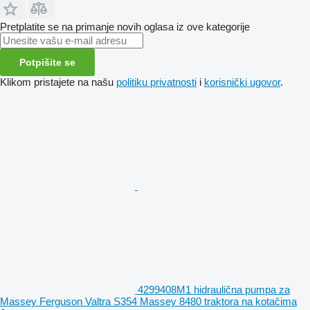
Pretplatite se na primanje novih oglasa iz ove kategorije
Potpišite se
Klikom pristajete na našu
politiku privatnosti
i
korisnički ugovor
.
4299408M1 hidraulična pumpa za
Massey Ferguson Valtra S354 Massey 8480 traktora na kotačima