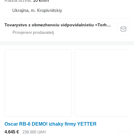
Radna brzina
10 km/h
Ukrajina, m. Kropivnitskiy
Tovarystvo z obmezhenoiu vidpovidalnistiu «Torhovyi Dim Ahro Partnery»
Oscar RB-6 DEMO! izhaky firmy YETTER
4.645 €
239.000 UAH