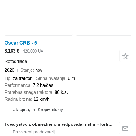
Oscar GRB - 6
8.163 €
420.000 UAH
Rotodrljača
2026
Stanje
novi
Tip
za traktor
Širina hvatanja
6 m
Performanca
7,2 ha/čas
Potrebna snaga traktora
80 k.s.
Radna brzina
12 km/h
Ukrajina, m. Kropivnitskiy
Tovarystvo z obmezhenoiu vidpovidalnistiu «Torhovyi Dim Ahro Partnery»