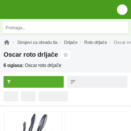
Strojevi za obradu tla
Drljače
Roto drljače
Oscar rot
Oscar roto drljače
6 oglasa:
Oscar roto drljače