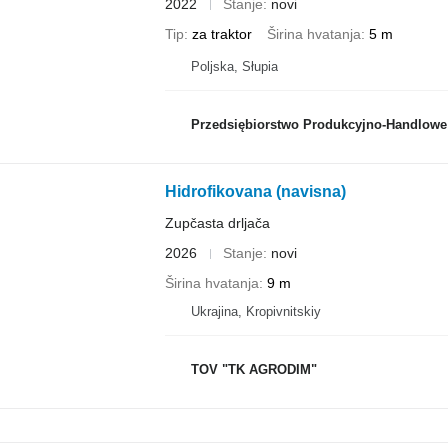
2022
Stanje
novi
Tip
za traktor
Širina hvatanja
5 m
Poljska, Słupia
Przedsiębiorstwo Produkcyjno-Handlowe ROLMA
Hidrofikovana (navisna)
Zupčasta drljača
2026
Stanje
novi
Širina hvatanja
9 m
Ukrajina, Kropivnitskiy
TOV "TK AGRODIM"