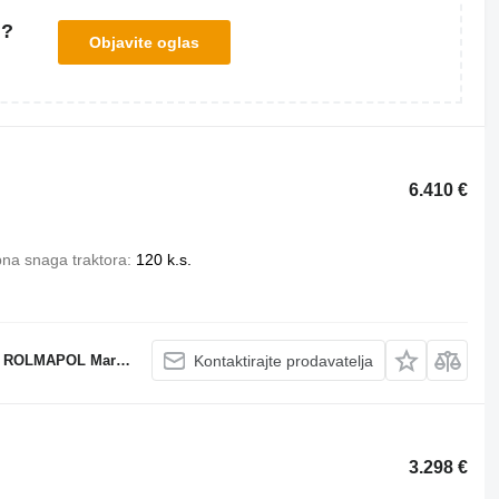
u?
Objavite oglas
6.410 €
na snaga traktora
120 k.s.
POL Marcin Dziekan
Kontaktirajte prodavatelja
3.298 €