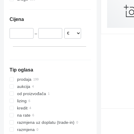
Njemačka
Ukrajina
Austrija
Cijena
Norveška
Nizozemska
–
Litvanija
Danska
Švedska
prikaži sve
Tip oglasa
prodaja
aukcija
od proizvođača
lizing
kredit
na rate
razmjena uz doplatu (trade-in)
razmjena