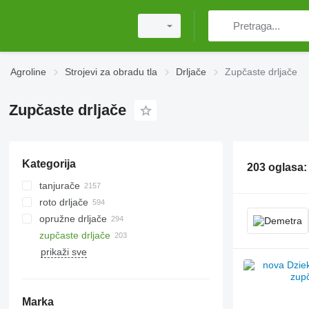
Agroline
Strojevi za obradu tla
Drljače
Zupčaste drljače
Zupčaste drljače
Kategorija
203 oglasa
tanjurače
roto drljače
opružne drljače
zupčaste drljače
prikaži sve
Marka