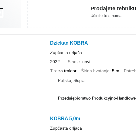
Prodajete tehnik
Učinite to s nama!
Dziekan KOBRA
Zupčasta drljača
2022
Stanje
novi
Tip
za traktor
Širina hvatanja
5 m
Potreb
Poljska, Słupia
Przedsiębiorstwo Produkcyjno-Handlowe ROLMA
KOBRA 5,0m
Zupčasta drljača