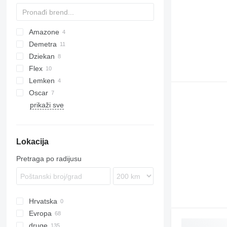
Amazone
Demetra
KE
Dziekan
Flex
Lemken
T series
Cultro
VM
HRB
Oscar
Cura
Zirkon
DC
WDL
prikaži sve
Lion
Lokacija
Pretraga po radijusu
Hrvatska
Evropa
druge
Poljska