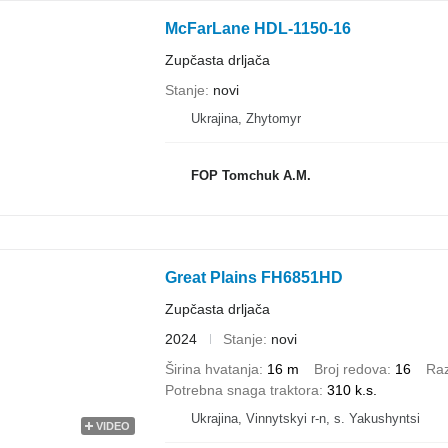
McFarLane HDL-1150-16
Zupčasta drljača
Stanje
novi
Ukrajina, Zhytomyr
FOP Tomchuk A.M.
Great Plains FH6851HD
Zupčasta drljača
2024
Stanje
novi
Širina hvatanja
16 m
Broj redova
16
Ra
Potrebna snaga traktora
310 k.s.
Ukrajina, Vinnytskyi r-n, s. Yakushyntsi
VIDEO