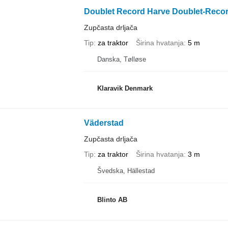
Doublet Record Harve Doublet-Recor
Zupčasta drljača
Tip
za traktor
Širina hvatanja
5 m
Danska, Tølløse
Klaravik Denmark
Väderstad
Zupčasta drljača
Tip
za traktor
Širina hvatanja
3 m
Švedska, Hällestad
Blinto AB