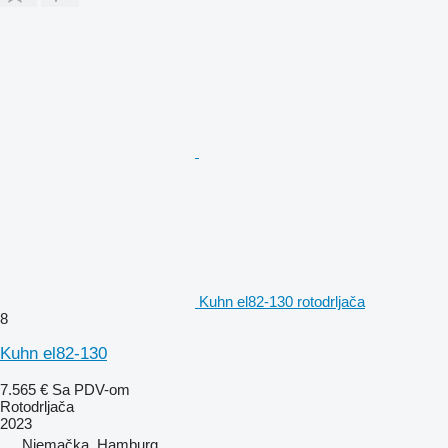
Kuhn el82-130 rotodrljača
8
Kuhn el82-130
7.565 €
Sa PDV-om
Rotodrljača
2023
Njemačka, Hamburg