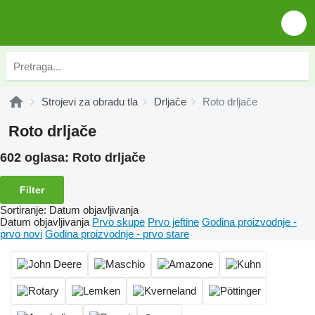
Strojevi za obradu tla
Drljače
Roto drljače
Roto drljače
602 oglasa:
Roto drljače
Filter
Sortiranje
:
Datum objavljivanja
Datum objavljivanja
Prvo skupe
Prvo jeftine
Godina proizvodnje -
prvo novi
Godina proizvodnje - prvo stare