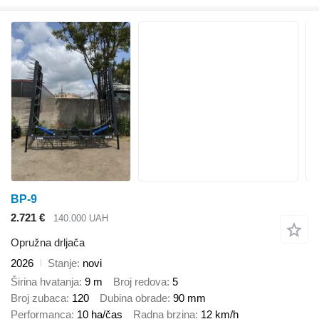
BP-9
2.721 €
140.000 UAH
Opružna drljača
2026
Stanje
novi
Širina hvatanja
9 m
Broj redova
5
Broj zubaca
120
Dubina obrade
90 mm
Performanca
10 ha/čas
Radna brzina
12 km/h