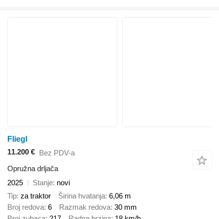
Fliegl
11.200 €
Bez PDV-a
Opružna drljača
2025
Stanje
novi
Tip
za traktor
Širina hvatanja
6,06 m
Broj redova
6
Razmak redova
30 mm
Broj zubaca
217
Radna brzina
18 km/h