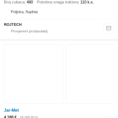
Broj zubaca
480
Potrebna snaga traktora
110 k.s.
Poljska, Nądnia
ROJTECH
Jar-Met
4.180 €
18.000 PLN