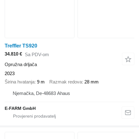
Treffler TS920
34.810 €
Sa PDV-om
Opružna drljača
2023
Širina hvatanja
9 m
Razmak redova
28 mm
Njemačka, De-48683 Ahaus
E-FARM GmbH