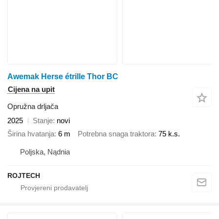
Awemak Herse étrille Thor BC
Cijena na upit
Opružna drljača
2025
Stanje
novi
Širina hvatanja
6 m
Potrebna snaga traktora
75 k.s.
Poljska, Nądnia
ROJTECH