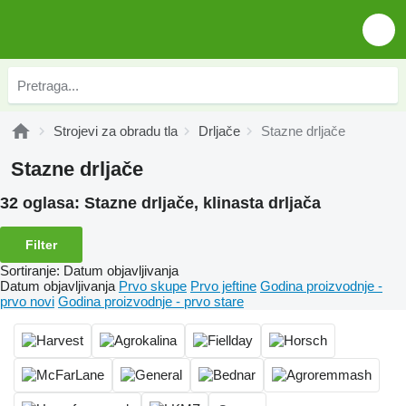
Strojevi za obradu tla
Drljače
Stazne drljače
Stazne drljače
32 oglasa:
Stazne drljače, klinasta drljača
Filter
Sortiranje
:
Datum objavljivanja
Datum objavljivanja
Prvo skupe
Prvo jeftine
Godina proizvodnje -
prvo novi
Godina proizvodnje - prvo stare