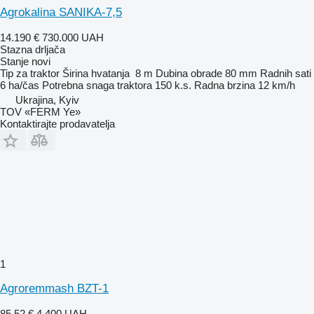
Agrokalina SANIKA-7,5
14.190 €
730.000 UAH
Stazna drljača
Stanje
novi
Tip
za traktor
Širina hvatanja
8 m
Dubina obrade
80 mm
Radnih sati
6 ha/čas
Potrebna snaga traktora
150 k.s.
Radna brzina
12 km/h
Ukrajina, Kyiv
TOV «FERM Ye»
Kontaktirajte prodavatelja
1
Agroremmash BZT-1
85,52 €
4.400 UAH