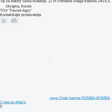
Tip
za traktor
Širina hvatanja
21 m
Potrebna snaga traktora
240 k.s.
Ukrajina, Korets
TOV "Favorit-Agro"
Kontaktirajte prodavatelja
nova Chain harrow ROMBA BOMBA
3 stazna drljača
5