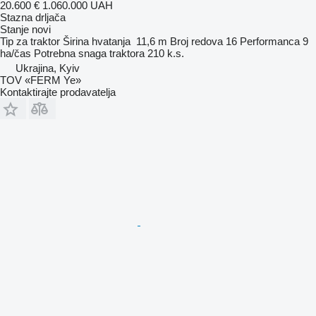
20.600 €
1.060.000 UAH
Stazna drljača
Stanje
novi
Tip
za traktor
Širina hvatanja
11,6 m
Broj redova
16
Performanca
9
ha/čas
Potrebna snaga traktora
210 k.s.
Ukrajina, Kyiv
TOV «FERM Ye»
Kontaktirajte prodavatelja