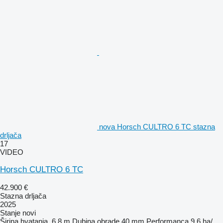
nova Horsch CULTRO 6 TC stazna
drljača
17
VIDEO
Horsch CULTRO 6 TC
42.900 €
Stazna drljača
2025
Stanje
novi
Širina hvatanja
6,8 m
Dubina obrade
40 mm
Performanca
9,6 ha/