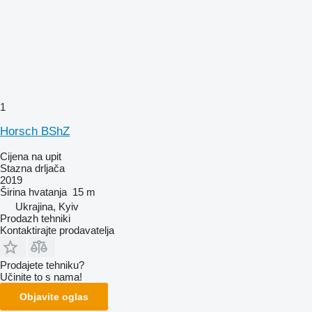
1
Horsch BShZ
Cijena na upit
Stazna drljača
2019
Širina hvatanja
15 m
Ukrajina, Kyiv
Prodazh tehniki
Kontaktirajte prodavatelja
Prodajete tehniku?
Učinite to s nama!
Objavite oglas