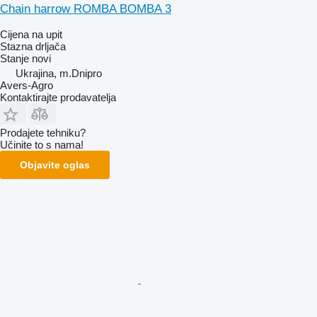
Chain harrow ROMBA BOMBA 3
Cijena na upit
Stazna drljača
Stanje
novi
Ukrajina, m.Dnipro
Avers-Agro
Kontaktirajte prodavatelja
Prodajete tehniku?
Učinite to s nama!
Objavite oglas