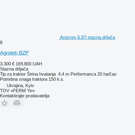
Агротех БЗП stazna drljača
8
Agroteh BZP
3.300 €
169.800 UAH
Stazna drljača
Tip
za traktor
Širina hvatanja
4,4 m
Performanca
20 ha/čas
Potrebna snaga traktora
150 k.s.
Ukrajina, Kyiv
TOV «FERM Ye»
Kontaktirajte prodavatelja