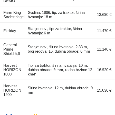
DEMO
Farm King
Godina: 1996, tip: za traktor, širina
13.690 €
Strohstriegel
hvatanja: 18 m
Stanje: novi, tip: za traktor, širina
Fiellday
11.470 €
hvatanja: 6 m
General
Stanje: novi, širina hvatanja: 2,83 m,
Prime
11.140 €
broj redova: 16, dubina obrade: 6 mm
Shield 5,6
Harvest
Tip: za traktor, širina hvatanja: 10 m,
HORIZON
dubina obrade: 9 mm, radna brzina: 12
16.920 €
1000
km/h
Harvest
Širina hvatanja: 12 m, dubina obrade: 9
HORIZON
19.030 €
mm
1200