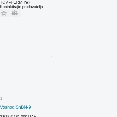
TOV «FERM Ye»
Kontaktirajte prodavatelja
3
Voshod ShBN-9
3.518 €
181.000 UAH