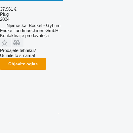
37.961 €
Plug
2024
Njemačka, Bockel - Gyhum
Fricke Landmaschinen GmbH
Kontaktirajte prodavatelja
Prodajete tehniku?
Učinite to s nama!
Objavite oglas