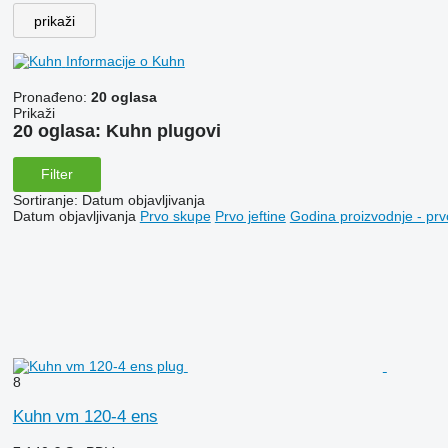
prikaži
Informacije o Kuhn
Pronađeno:
20 oglasa
Prikaži
20 oglasa:
Kuhn plugovi
Filter
Sortiranje
:
Datum objavljivanja
Datum objavljivanja
Prvo skupe
Prvo jeftine
Godina proizvodnje - prv
8
Kuhn vm 120-4 ens