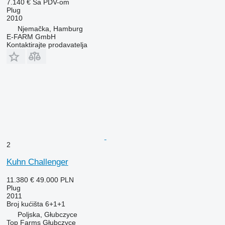
7.140 €
Sa PDV-om
Plug
2010
Njemačka, Hamburg
E-FARM GmbH
Kontaktirajte prodavatelja
2
Kuhn Challenger
11.380 €
49.000 PLN
Plug
2011
Broj kućišta
6+1+1
Poljska, Głubczyce
Top Farms Głubczyce