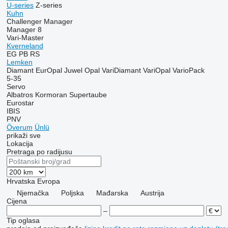
U-series
Z-series
Kuhn
Challenger
Manager
Manager 8
Vari-Master
Kverneland
EG
PB
RS
Lemken
Diamant
EurOpal
Juwel
Opal
VariDiamant
VariOpal
VarioPack
5-35
Servo
Albatros
Kormoran
Supertaube
Eurostar
IBIS
PNV
Överum
Ünlü
prikaži sve
Lokacija
Pretraga po radijusu
Hrvatska
Evropa
Njemačka
Poljska
Mađarska
Austrija
Cijena
–
Tip oglasa