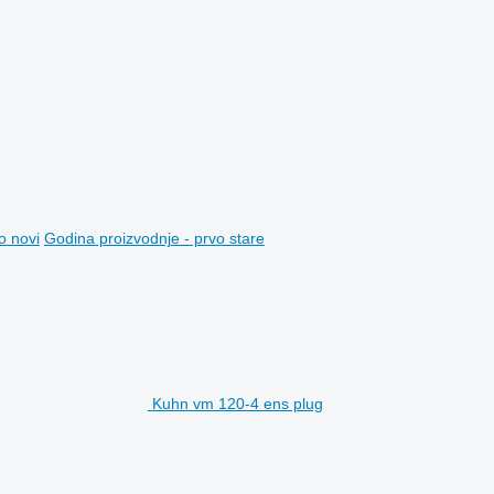
o novi
Godina proizvodnje - prvo stare
Kuhn vm 120-4 ens plug