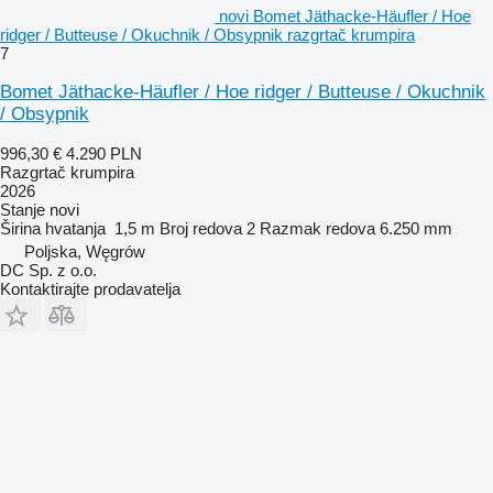
novi Bomet Jäthacke-Häufler / Hoe
ridger / Butteuse / Okuchnik / Obsypnik razgrtač krumpira
7
Bomet Jäthacke-Häufler / Hoe ridger / Butteuse / Okuchnik
/ Obsypnik
996,30 €
4.290 PLN
Razgrtač krumpira
2026
Stanje
novi
Širina hvatanja
1,5 m
Broj redova
2
Razmak redova
6.250 mm
Poljska, Węgrów
DC Sp. z o.o.
Kontaktirajte prodavatelja