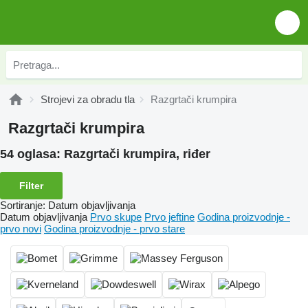
Strojevi za obradu tla
Razgrtači krumpira
Razgrtači krumpira
54 oglasa:
Razgrtači krumpira, riđer
Filter
Sortiranje
:
Datum objavljivanja
Datum objavljivanja
Prvo skupe
Prvo jeftine
Godina proizvodnje -
prvo novi
Godina proizvodnje - prvo stare