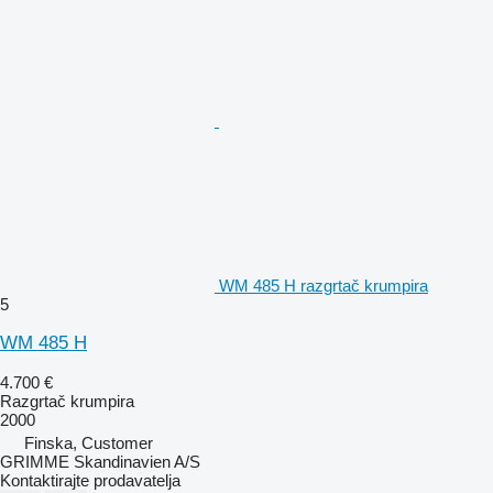
WM 485 H razgrtač krumpira
5
WM 485 H
4.700 €
Razgrtač krumpira
2000
Finska, Customer
GRIMME Skandinavien A/S
Kontaktirajte prodavatelja