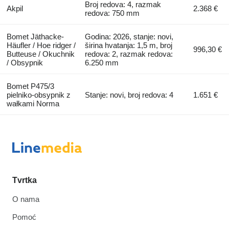
Broj redova: 4, razmak
Akpil
2.368 €
redova: 750 mm
Bomet Jäthacke-
Godina: 2026, stanje: novi,
Häufler / Hoe ridger /
širina hvatanja: 1,5 m, broj
996,30 €
Butteuse / Okuchnik
redova: 2, razmak redova:
/ Obsypnik
6.250 mm
Bomet P475/3
pielniko-obsypnik z
Stanje: novi, broj redova: 4
1.651 €
wałkami Norma
Tvrtka
O nama
Pomoć