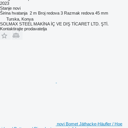
2023
Stanje
novi
Širina hvatanja
2 m
Broj redova
3
Razmak redova
45 mm
Turska, Konya
SOLMAX STEEL MAKİNA İÇ VE DIŞ TİCARET LTD. ŞTİ.
Kontaktirajte prodavatelja
novi Bomet Jäthacke-Häufler / Hoe