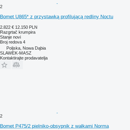
2
Bomet U865* z przystawką profilującą redliny Noctu
2.822 €
12.150 PLN
Razgrtač krumpira
Stanje
novi
Broj redova
4
Poljska, Nowa Dąbia
SLAWEK-MASZ
Kontaktirajte prodavatelja
2
Bomet P475/2 pielniko-obsypnik z wałkami Norma