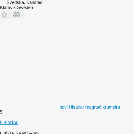
Švedska, Karlstad
Klaravik Sweden
novi Hisarlar razgrtač krumpira
5
Hisarlar
6.850 €
Sa PDV-om