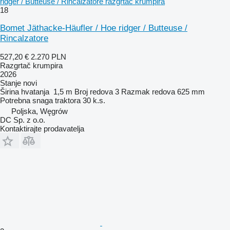
ridger / Butteuse / Rincalzatore razgrtač krumpira
18
Bomet Jäthacke-Häufler / Hoe ridger / Butteuse /
Rincalzatore
527,20 €
2.270 PLN
Razgrtač krumpira
2026
Stanje
novi
Širina hvatanja
1,5 m
Broj redova
3
Razmak redova
625 mm
Potrebna snaga traktora
30 k.s.
Poljska, Węgrów
DC Sp. z o.o.
Kontaktirajte prodavatelja