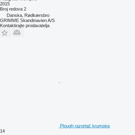
2015
Broj redova
2
Danska, Rødkærsbro
GRIMME Skandinavien A/S
Kontaktirajte prodavatelja
Plough razgrtač krumpira
14