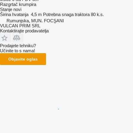
Razgrtač krumpira
Stanje
novi
Širina hvatanja
4,5 m
Potrebna snaga traktora
80 k.s.
Rumunjska, MUN. FOCŞANI
VULCAN PRIM SRL
Kontaktirajte prodavatelja
Prodajete tehniku?
Učinite to s nama!
Objavite oglas