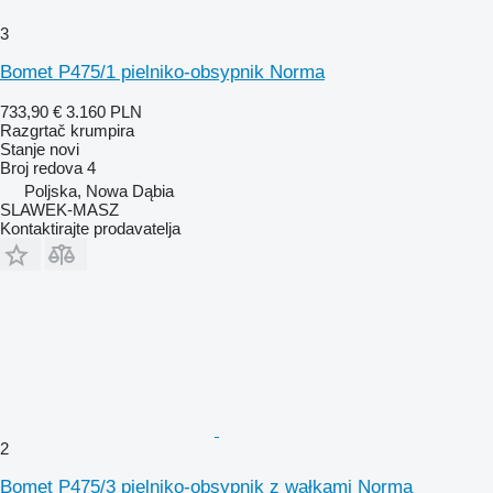
3
Bomet P475/1 pielniko-obsypnik Norma
733,90 €
3.160 PLN
Razgrtač krumpira
Stanje
novi
Broj redova
4
Poljska, Nowa Dąbia
SLAWEK-MASZ
Kontaktirajte prodavatelja
2
Bomet P475/3 pielniko-obsypnik z wałkami Norma