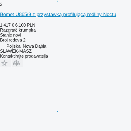
2
Bomet U865/9 z przystawką profilującą redliny Noctu
1.417 €
6.100 PLN
Razgrtač krumpira
Stanje
novi
Broj redova
2
Poljska, Nowa Dąbia
SLAWEK-MASZ
Kontaktirajte prodavatelja