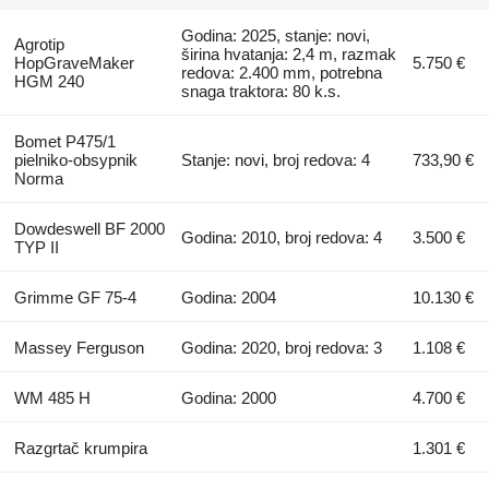
Godina: 2025, stanje: novi,
Agrotip
širina hvatanja: 2,4 m, razmak
HopGraveMaker
5.750 €
redova: 2.400 mm, potrebna
HGM 240
snaga traktora: 80 k.s.
Bomet P475/1
pielniko-obsypnik
Stanje: novi, broj redova: 4
733,90 €
Norma
Dowdeswell BF 2000
Godina: 2010, broj redova: 4
3.500 €
TYP II
Grimme GF 75-4
Godina: 2004
10.130 €
Massey Ferguson
Godina: 2020, broj redova: 3
1.108 €
WM 485 H
Godina: 2000
4.700 €
Razgrtač krumpira
1.301 €