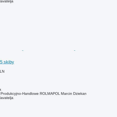
davatelja
5 skiby
PLN
a
o Produkcyjno-Handlowe ROLMAPOL Marcin Dziekan
davatelja