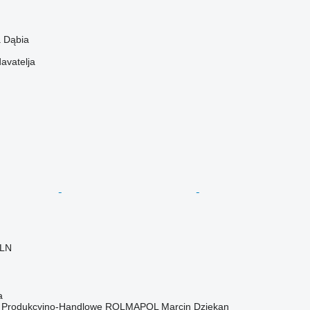
a Dąbia
davatelja
PLN
a
o Produkcyjno-Handlowe ROLMAPOL Marcin Dziekan