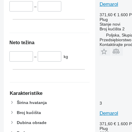
Demarol
–
371,60 €
1.600 
Plug
Stanje
novi
Broj kućišta
2
Poljska, Słupi
Przedsiębiorstw
Neto težina
Kontaktirajte pro
–
kg
Karakteristike
Širina hvatanja
3
Broj kućišta
Demarol
Dubina obrade
371,60 €
1.600 
Plug