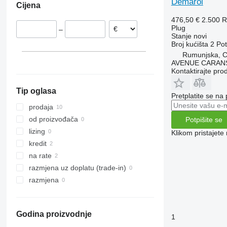
Demarol
Cijena
476,50 €
2.500 
Plug
–
Stanje
novi
Broj kućišta
2
Pot
Rumunjska, C
AVENUE CARAN
Kontaktirajte pro
Tip oglasa
Pretplatite se na
prodaja
od proizvođača
Potpišite se
lizing
Klikom pristajet
kredit
na rate
razmjena uz doplatu (trade-in)
razmjena
Godina proizvodnje
1