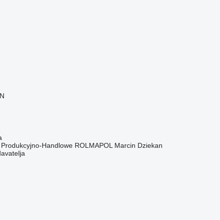
LN
a
o Produkcyjno-Handlowe ROLMAPOL Marcin Dziekan
davatelja