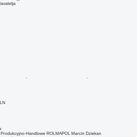
davatelja
PLN
a
o Produkcyjno-Handlowe ROLMAPOL Marcin Dziekan