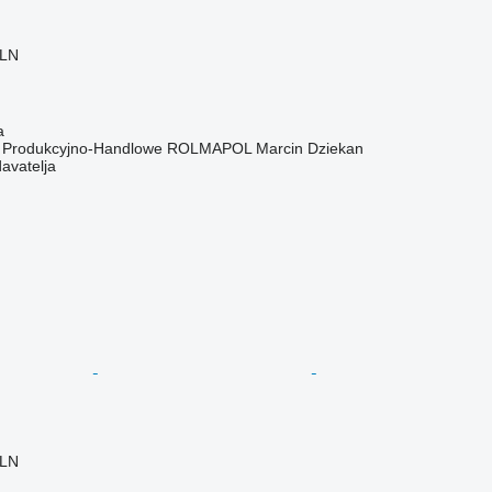
PLN
a
o Produkcyjno-Handlowe ROLMAPOL Marcin Dziekan
davatelja
PLN