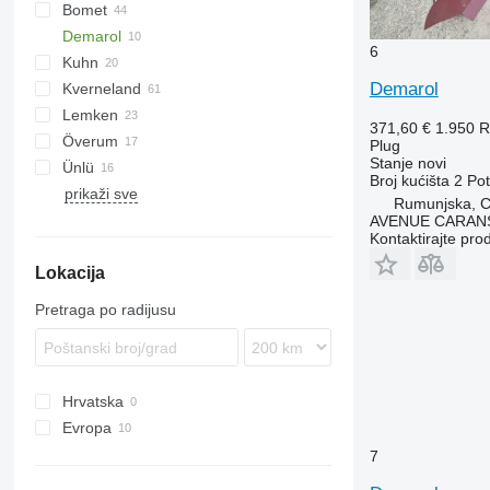
Bomet
PN
KM180
Cayron
Demarol
Cayros
U-series
6
Kuhn
Teres
Z-series
Demarol
Kverneland
Tyrok
Challenger
Lemken
Manager
EG
371,60 €
1.950 
Överum
Vari-Master
PB
Diamant
5-35
Servo
Albatros
Eurostar
IBIS
PNV
Plug
Stanje
novi
Ünlü
RS
EurOpal
Kormoran
Broj kućišta
2
Pot
prikaži sve
Juwel
Supertaube
Rumunjska, C
Opal
AVENUE CARAN
Kontaktirajte pro
VariDiamant
Lokacija
VariOpal
VarioPack
Pretraga po radijusu
Hrvatska
Evropa
Poljska
7
Rumunjska