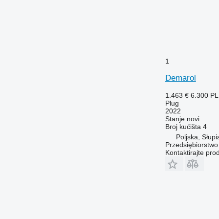
1
Demarol
1.463 €
6.300 P
Plug
2022
Stanje
novi
Broj kućišta
4
Poljska, Słupi
Przedsiębiorstw
Kontaktirajte pro