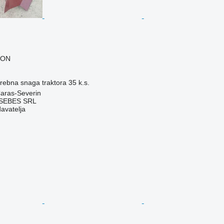
RON
rebna snaga traktora
35 k.s.
aras-Severin
SEBES SRL
davatelja