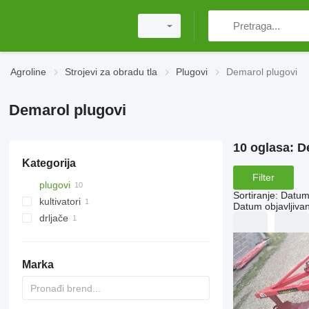
Agroline
Strojevi za obradu tla
Plugovi
Demarol plugovi
Demarol plugovi
10 oglasa:
D
Kategorija
Filter
plugovi
Sortiranje
:
Datum 
kultivatori
Datum objavljivan
drljače
tanjurače
Marka