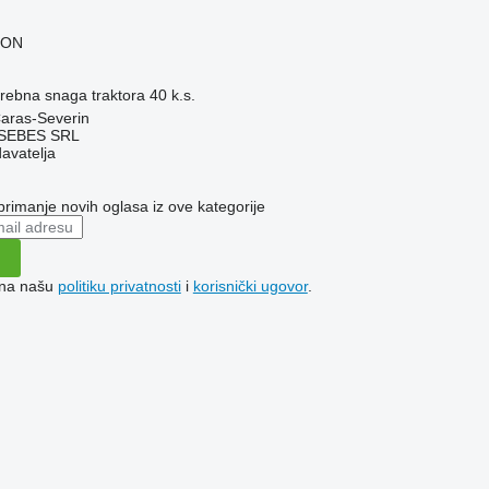
RON
rebna snaga traktora
40 k.s.
aras-Severin
SEBES SRL
davatelja
 primanje novih oglasa iz ove kategorije
e na našu
politiku privatnosti
i
korisnički ugovor
.