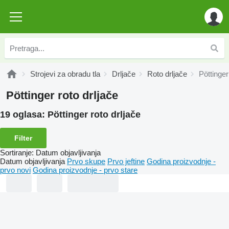
Strojevi za obradu tla
Drljače
Roto drljače
Pöttinger
Pöttinger roto drljače
19 oglasa:
Pöttinger roto drljače
Filter
Sortiranje
:
Datum objavljivanja
Datum objavljivanja
Prvo skupe
Prvo jeftine
Godina proizvodnje -
prvo novi
Godina proizvodnje - prvo stare