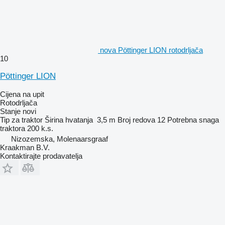
nova Pöttinger LION rotodrljača
10
Pöttinger LION
Cijena na upit
Rotodrljača
Stanje
novi
Tip
za traktor
Širina hvatanja
3,5 m
Broj redova
12
Potrebna snaga
traktora
200 k.s.
Nizozemska, Molenaarsgraaf
Kraakman B.V.
Kontaktirajte prodavatelja