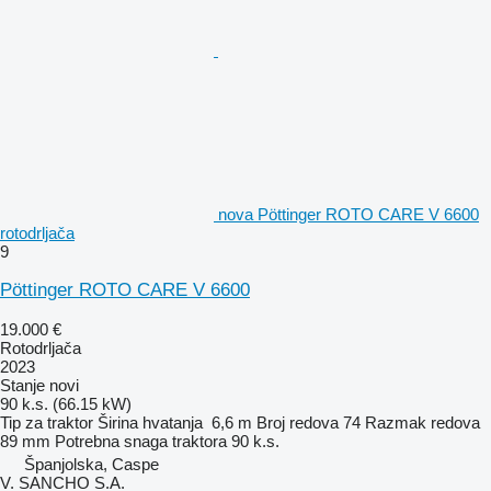
nova Pöttinger ROTO CARE V 6600
rotodrljača
9
Pöttinger ROTO CARE V 6600
19.000 €
Rotodrljača
2023
Stanje
novi
90 k.s. (66.15 kW)
Tip
za traktor
Širina hvatanja
6,6 m
Broj redova
74
Razmak redova
89 mm
Potrebna snaga traktora
90 k.s.
Španjolska, Caspe
V. SANCHO S.A.