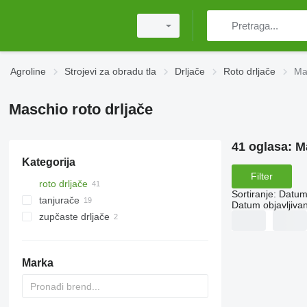
Agroline
Strojevi za obradu tla
Drljače
Roto drljače
Ma
Maschio roto drljače
41 oglasa:
M
Kategorija
Filter
roto drljače
Sortiranje
:
Datum 
tanjurače
Datum objavljivan
zupčaste drljače
Marka