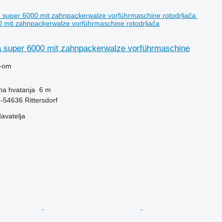
0 mit zahnpackerwalze vorführmaschine rotodrljača
a super 6000 mit zahnpackerwalze vorführmaschine
-om
ina hvatanja
6 m
-54636 Rittersdorf
davatelja