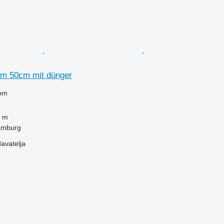
m 50cm mit dünger
om
 m
amburg
davatelja