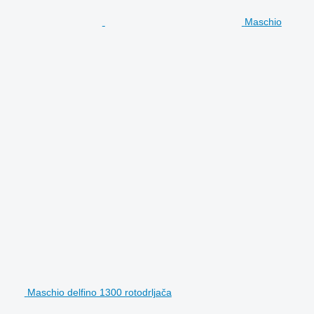
Maschio
Maschio delfino 1300 rotodrljača