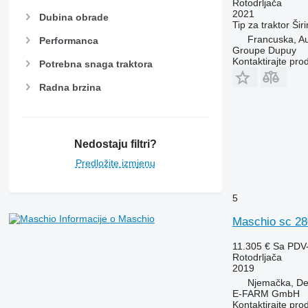
Rotodrljača
2021
Dubina obrade
Tip
za traktor
Šir
Francuska, Au
Performanca
Groupe Dupuy
Kontaktirajte pro
Potrebna snaga traktora
Radna brzina
Nedostaju filtri?
Predložite izmjenu
5
Informacije o Maschio
Maschio sc 28
11.305 €
Sa PDV
Rotodrljača
2019
Njemačka, De
E-FARM GmbH
Kontaktirajte pro