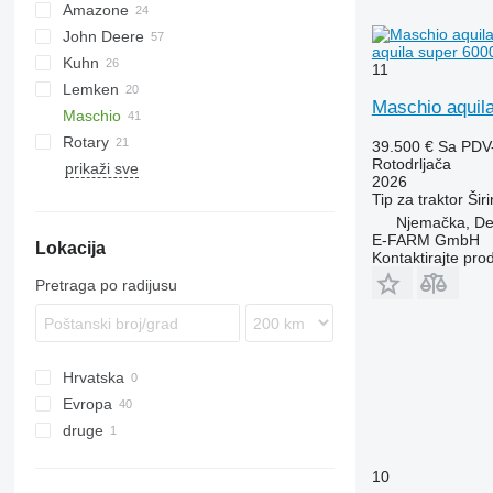
Amazone
Multivator
8
John Deere
KE
U-series
ROTANET
Rotarystar
GF
Transformer
aquila super 600
Kuhn
KG
Z-series
M-series
3000
11
Lemken
HR
NG
Maschio aquil
Maschio
HRB
Qualidisc
Zirkon
Rotary
DC
KR
Fox
Corvus
39.500 €
Sa PDV
Rotodrljača
prikaži sve
DM
Lion
PKE
FPM RD 300
DC 3000
2026
Rotocare
DM 3000
Tip
za traktor
Šir
Njemačka, De
E-FARM GmbH
Lokacija
Kontaktirajte pro
Pretraga po radijusu
Hrvatska
Evropa
druge
Njemačka
Austrija
Ukrajina
10
Francuska