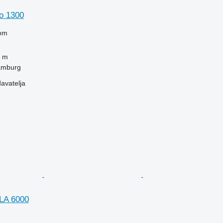
no 1300
om
 m
amburg
davatelja
LA 6000