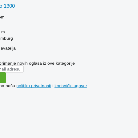
no 1300
om
 m
amburg
davatelja
 primanje novih oglasa iz ove kategorije
e na našu
politiku privatnosti
i
korisnički ugovor
.