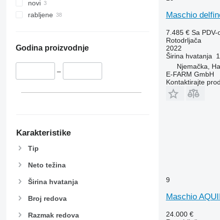
novi
Maschio delfi
rabljene
7.485 €
Sa PDV-
Rotodrljača
Godina proizvodnje
2022
Širina hvatanja
1
Njemačka, H
–
E-FARM GmbH
Kontaktirajte pro
Karakteristike
Tip
Neto težina
9
Širina hvatanja
Maschio AQUI
Broj redova
24.000 €
Razmak redova