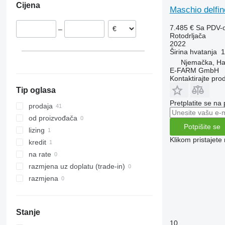
Cijena
Slovačka
Maschio delfi
Rumunjska
7.485 €
Sa PDV-
–
Norveška
Rotodrljača
2022
Širina hvatanja
1
Njemačka, H
E-FARM GmbH
Kontaktirajte pro
Tip oglasa
Pretplatite se na
prodaja
od proizvođača
Potpišite se
lizing
Klikom pristajet
kredit
na rate
razmjena uz doplatu (trade-in)
razmjena
Stanje
10