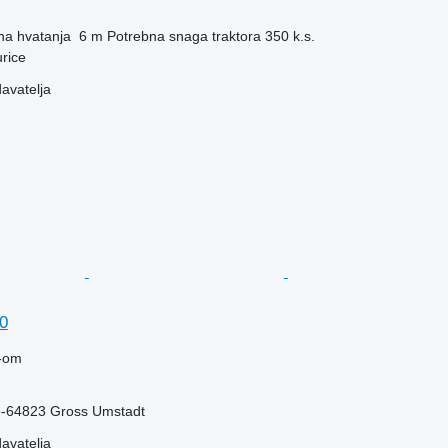
ina hvatanja
6 m
Potrebna snaga traktora
350 k.s.
rice
davatelja
0
-om
-64823 Gross Umstadt
davatelja