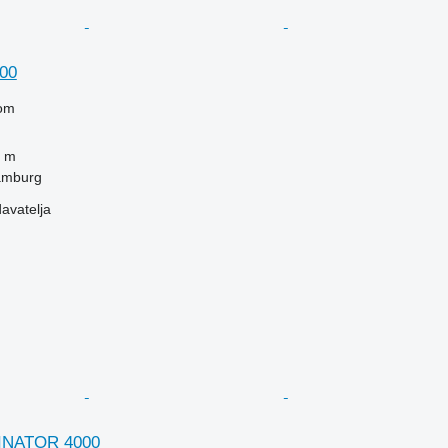
00
om
 m
amburg
davatelja
INATOR 4000