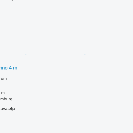
nno 4 m
-om
 m
amburg
davatelja