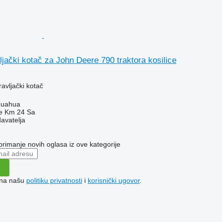
jački kotač za John Deere 790 traktora kosilice
ravljački kotač
huahua
e Km 24 Sa
davatelja
 primanje novih oglasa iz ove kategorije
e na našu
politiku privatnosti
i
korisnički ugovor
.