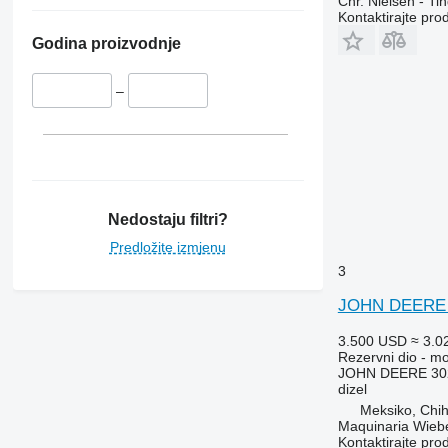
Chr. Nielsen - T
Kontaktirajte pro
Godina proizvodnje
–
Nedostaju filtri?
Predložite izmjenu
3
JOHN DEERE 30
3.500 USD
≈ 3.0
Rezervni dio - mo
JOHN DEERE 30
dizel
Meksiko, Chi
Maquinaria Wieb
Kontaktirajte pro