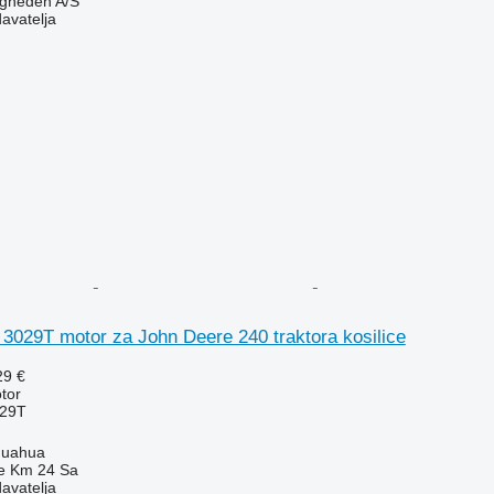
ingheden A/S
davatelja
29T motor za John Deere 240 traktora kosilice
29 €
tor
29T
huahua
e Km 24 Sa
davatelja