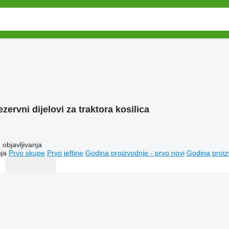
a
zervni dijelovi za traktora kosilica
objavljivanja
ja
Prvo skupe
Prvo jeftine
Godina proizvodnje - prvo novi
Godina proiz