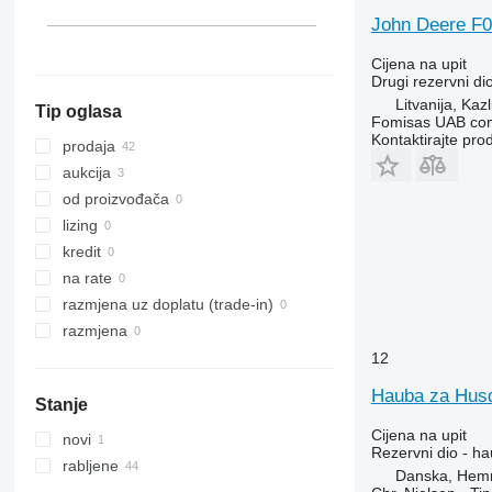
Irska
John Deere F0
Ujedinjeno Kraljevstvo
Cijena na upit
Drugi rezervni di
Litvanija, Ka
Tip oglasa
Fomisas UAB co
Kontaktirajte pro
prodaja
aukcija
od proizvođača
lizing
kredit
na rate
razmjena uz doplatu (trade-in)
razmjena
12
Hauba za Husq
Stanje
Cijena na upit
novi
Rezervni dio - h
rabljene
Danska, Hem