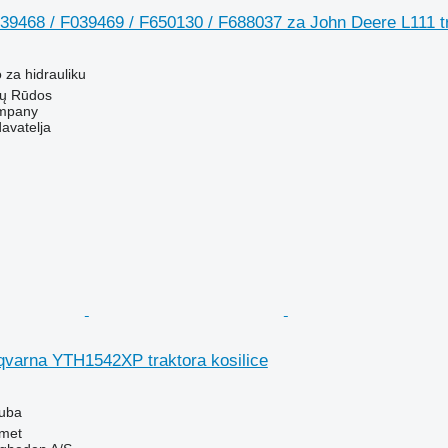
39468 / F039469 / F650130 / F688037 za John Deere L111 tr
o za hidrauliku
zlų Rūdos
mpany
davatelja
varna YTH1542XP traktora kosilice
auba
met