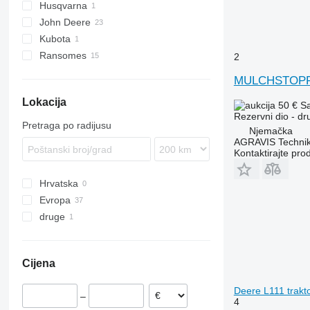
Husqvarna
šumarske dizalice
John Deere
Kubota
2026 R
Ransomes
2254
2
F-series
MULCHSTOPFEN
Lokacija
50 €
S
Rezervni dio - dru
Pretraga po radijusu
Njemačka
AGRAVIS Technik
Kontaktirajte pro
Hrvatska
Evropa
druge
Danska
Poljska
Ukrajina
Litvanija
Cijena
Njemačka
Portugalija
Deere L111 trakto
–
Norveška
4