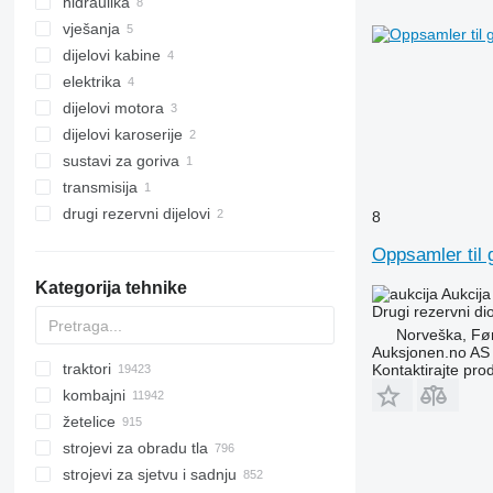
hidraulika
vratila
vješanja
lančanici
hidraulični cilindri
dijelovi kabine
noževi
hidraulički motori
upravljački kotači
elektrika
drugi radni dijelovi
hidraulične pumpe
osovine
haube
dijelovi motora
hidraulični razvodnici
glavčine
kabine
upravljačke jedinice
dijelovi karoserije
drugi rezervni dijelovi za hidrauliku
vješanja - drugi rezervni dijelovi
oblaganja
zatezači remena
motori
sustavi za goriva
instrument table
lančanici bregaste osovine
vučne kuke
transmisija
stakla zadnjih farova
drugi rezervni dijelovi karoserije
rezervoari za gorivo
drugi rezervni dijelovi
drugi rezervni dijelovi transmisije
8
pričvršćivači
Oppsamler til 
Kategorija tehnike
Aukcija
Drugi rezervni di
Norveška, Før
Auksjonen.no AS
traktori
Kontaktirajte pro
kombajni
mini traktori
žetelice
traktori gusjeničari
kombajni za pamuk
strojevi za obradu tla
traktori na kotačima
kombajni za repu
adapteri za žito
strojevi za sjetvu i sadnju
kombajni za žito
roto-žetelice
drljače