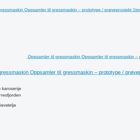
Oppsamler til gressmaskin Oppsamler til gressmaskin – pr
gressmaskin Oppsamler til gressmaskin – prototype / prøvepr
o karoserije
resfjorden
davatelja