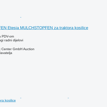
 Etesia MULCHSTOPFEN za traktora kosilice
a PDV-om
gi radni dijelovi
 Center GmbH Auction
davatelja
ra kosilice