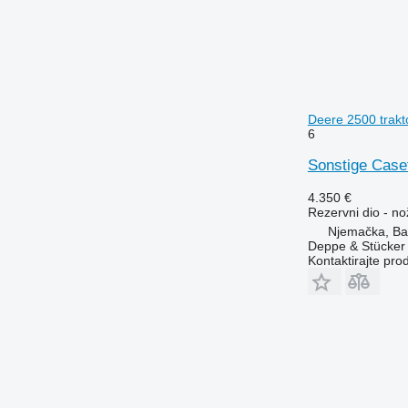
Deere 2500 trakto
6
Sonstige Caset
4.350 €
Rezervni dio - no
Njemačka, Bad
Deppe & Stücke
Kontaktirajte pro