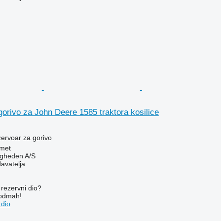
orivo za John Deere 1585 traktora kosilice
zervoar za gorivo
met
ingheden A/S
davatelja
rezervni dio?
 odmah!
 dio