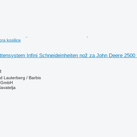
ra kosilice
tensystem Infini Schneideinheiten nož za John Deere 2500 t
ž
 Lauterberg / Barbis
r GmbH
davatelja