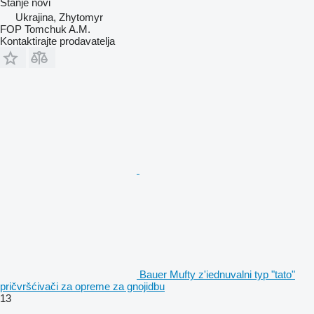
Stanje
novi
Ukrajina, Zhytomyr
FOP Tomchuk A.M.
Kontaktirajte prodavatelja
Bauer Mufty z'iednuvalni typ "tato"
pričvršćivači za opremе za gnojidbu
13