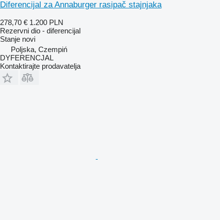
Diferencijal za Annaburger rasipač stajnjaka
278,70 €
1.200 PLN
Rezervni dio - diferencijal
Stanje
novi
Poljska, Czempiń
DYFERENCJAL
Kontaktirajte prodavatelja