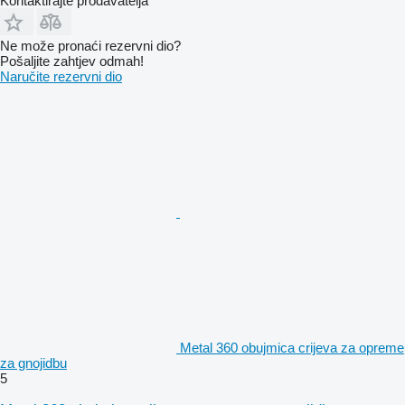
Kontaktirajte prodavatelja
Ne može pronaći rezervni dio?
Pošaljite zahtjev odmah!
Naručite rezervni dio
Metal 360 obujmica crijeva za opremе
za gnojidbu
5