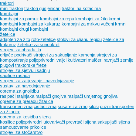
traktori
mini traktori
traktori gusjeničari
traktori na kotačima
kombajni
kombajni za pamuk
kombajni za repu
kombajni za žito
krmni
kombajni
kombajni za kukuruz
kombajni za mrkvu
vučeni krmni
kombajni
drugi kombajni
žetelice
adapteri za žito
roto-žetelice
stolovi za uljanu repicu
žetelice za
kukuruz
žetelice za suncokret
strojevi za obradu tla
drljače
podrivači
strojevi za sakupljanje kamenja
strojevi za
kompostiranje
poljoprivredni valjci
kultivatori
mulčeri
ravnjači zemlje
plugovi
traktorske freze
strojevi za sjetvu i sadnju
sadilice rasada
strojevi za zaliјеvanje i navodnjavanje
sustavi za navodnjavanje
oprema za gnojidbu
rasipači stajnjaka
rasipači gnojiva
rasipači umjetnog gnojiva
opreme za preradu žitarica
transporteri zrna
čistači zrna
sušare za zrno
silosi
pužni transporteri
za žitarice
oprema za kosidbu sijena
kosilice
poljoprivredni utovarivači
prevrtači sijena
sakupljači sijena
samoutovarne prikolice
strojevi za stočarstvo