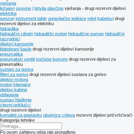
vješanja
ležajevi
osovine
l
brtvila glavčine
vješanja - drugi rezervni dijelovi
elektrika
senzori
instrument table
upravljačke jedinice
releji
kabelovi
drugi
rezervni dijelovi za elektriku
hidraulika
hidraulični cilindri
hidraulički motori
hidraulične pumpe
hidraulični
razvodnici
dijelovi karoserije
blatobrani
šasije
drugi rezervni dijelovi karoserije
pneumatika
pneumatski ventili
kočione komore
drugi rezervni dijelovi za
pneumatiku
sustavi za goriva
filteri za gorivo
drugi rezervni dijelovi sustava za gorivo
dijelovi motora
motori
klipnjače
dijelovi kabine
oblaganja
sustavi hlađenja
cijevni priključci
drugi rezervni dijelovi
kompleti za popravku
obujmice crijeva
rezervni dijelovi
pričvršćivači
Kategorija tehnike
Po ovom zahtjevu ništa nije pronađeno