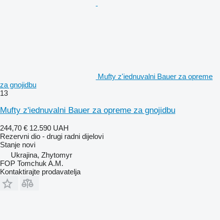
Mufty z'iednuvalni Bauer za opremе
za gnojidbu
13
Mufty z'iednuvalni Bauer za opreme za gnojidbu
244,70 €
12.590 UAH
Rezervni dio - drugi radni dijelovi
Stanje
novi
Ukrajina, Zhytomyr
FOP Tomchuk A.M.
Kontaktirajte prodavatelja