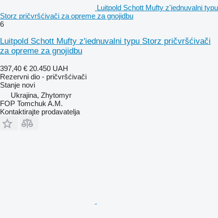
Luitpold Schott Mufty z'iednuvalni typu
Storz pričvršćivači za opremе za gnojidbu
6
Luitpold Schott Mufty z'iednuvalni typu Storz pričvršćivači
za opreme za gnojidbu
397,40 €
20.450 UAH
Rezervni dio - pričvršćivači
Stanje
novi
Ukrajina, Zhytomyr
FOP Tomchuk A.M.
Kontaktirajte prodavatelja