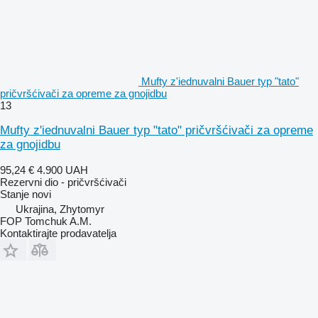
Mufty z'iednuvalni Bauer typ "tato"
pričvršćivači za opremе za gnojidbu
13
Mufty z'iednuvalni Bauer typ "tato" pričvršćivači za opreme
za gnojidbu
95,24 €
4.900 UAH
Rezervni dio - pričvršćivači
Stanje
novi
Ukrajina, Zhytomyr
FOP Tomchuk A.M.
Kontaktirajte prodavatelja