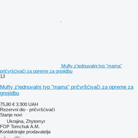
Mufty z'iednuvalni typ "mama"
pričvršćivači za opremе za gnojidbu
13
Mufty z'iednuvalni typ "mama" pričvršćivači za opreme za
gnojidbu
75,80 €
3.900 UAH
Rezervni dio - pričvršćivači
Stanje
novi
Ukrajina, Zhytomyr
FOP Tomchuk A.M.
Kontaktirajte prodavatelja