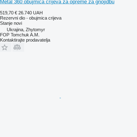
Metal 360 obujmica crijeva za opreme za gnojidbu
519,70 €
26.740 UAH
Rezervni dio - obujmica crijeva
Stanje
novi
Ukrajina, Zhytomyr
FOP Tomchuk A.M.
Kontaktirajte prodavatelja