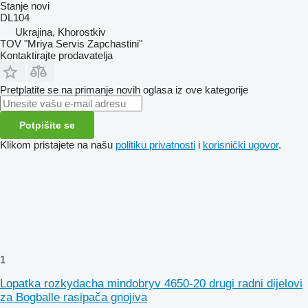
Stanje
novi
DL104
Ukrajina, Khorostkiv
TOV "Mriya Servis Zapchastini"
Kontaktirajte prodavatelja
Pretplatite se na primanje novih oglasa iz ove kategorije
Potpišite se
Klikom pristajete na našu
politiku privatnosti
i
korisnički ugovor
.
1
Lopatka rozkydacha mindobryv 4650-20 drugi radni dijelovi
za Bogballe rasipača gnojiva