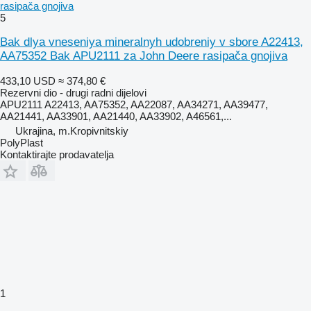
rasipača gnojiva
5
Bak dlya vneseniya mineralnyh udobreniy v sbore A22413,
AA75352 Bak APU2111 za John Deere rasipača gnojiva
433,10 USD
≈ 374,80 €
Rezervni dio - drugi radni dijelovi
APU2111 A22413, AA75352, AA22087, AA34271, AA39477,
AA21441, AA33901, AA21440, AA33902, A46561,...
Ukrajina, m.Kropivnitskiy
PolyPlast
Kontaktirajte prodavatelja
1