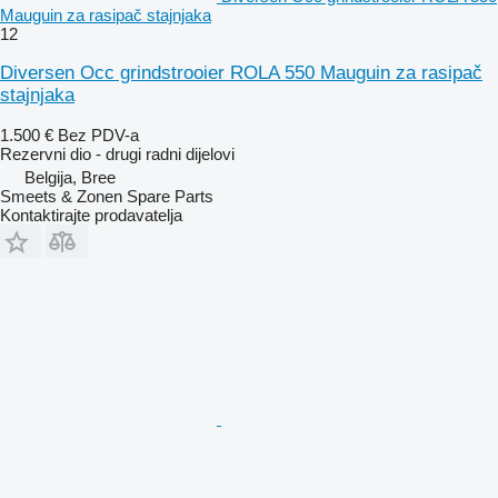
Mauguin za rasipač stajnjaka
12
Diversen Occ grindstrooier ROLA 550 Mauguin za rasipač
stajnjaka
1.500 €
Bez PDV-a
Rezervni dio - drugi radni dijelovi
Belgija, Bree
Smeets & Zonen Spare Parts
Kontaktirajte prodavatelja