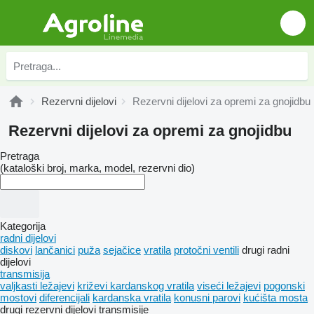
Rezervni dijelovi
Rezervni dijelovi za opremi za gnojidbu
Rezervni dijelovi za opremi za gnojidbu
Pretraga
(kataloški broj, marka, model, rezervni dio)
Kategorija
radni dijelovi
diskovi
lančanici
puža
sejačice
vratila
protočni ventili
drugi radni
dijelovi
transmisija
valjkasti ležajevi
križevi kardanskog vratila
viseći ležajevi
pogonski
mostovi
diferencijali
kardanska vratila
konusni parovi
kućišta mosta
drugi rezervni dijelovi transmisije