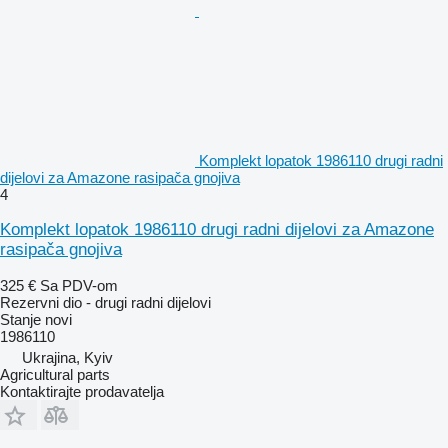
Komplekt lopatok 1986110 drugi radni
dijelovi za Amazone rasipača gnojiva
4
Komplekt lopatok 1986110 drugi radni dijelovi za Amazone
rasipača gnojiva
325 €
Sa PDV-om
Rezervni dio - drugi radni dijelovi
Stanje
novi
1986110
Ukrajina, Kyiv
Agricultural parts
Kontaktirajte prodavatelja