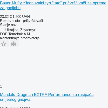
Bauer Mufty z'iednuvalni typ "tato" pričvršćivači za opreme
za gnojidbu
23,32 €
1.200 UAH
Rezervni dio - pričvršćivači
Stanje
novi
Ukrajina, Zhytomyr
FOP Tomchuk A.M.
Kontaktirajte prodavatelja
1
Mandals Dragman EXTRA Performance za rasipača
umjetnog gnojiva