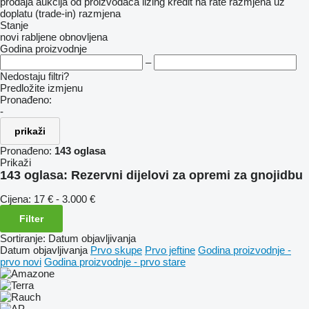
prodaja
aukcija
od proizvođača
lizing
kredit
na rate
razmjena uz
doplatu (trade-in)
razmjena
Stanje
novi
rabljene
obnovljena
Godina proizvodnje
–
Nedostaju filtri?
Predložite izmjenu
Pronađeno:
-
prikaži
Pronađeno:
143 oglasa
Prikaži
143 oglasa:
Rezervni dijelovi za opremi za gnojidbu
Cijena:
17 € - 3.000 €
Filter
Sortiranje
:
Datum objavljivanja
Datum objavljivanja
Prvo skupe
Prvo jeftine
Godina proizvodnje -
prvo novi
Godina proizvodnje - prvo stare