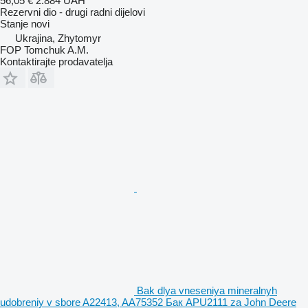
56,05 €
2.884 UAH
Rezervni dio - drugi radni dijelovi
Stanje
novi
Ukrajina, Zhytomyr
FOP Tomchuk A.M.
Kontaktirajte prodavatelja
Bak dlya vneseniya mineralnyh
udobreniy v sbore A22413, AA75352 Бак APU2111 za John Deere