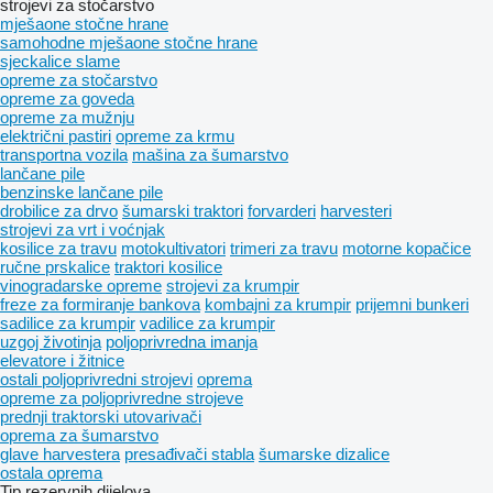
strojevi za stočarstvo
mješaone stočne hrane
samohodne mješaone stočne hrane
sjeckalice slame
opreme za stočarstvo
opreme za goveda
opreme za mužnju
električni pastiri
opreme za krmu
transportna vozila
mašina za šumarstvo
lančane pile
benzinske lančane pile
drobilice za drvo
šumarski traktori
forvarderi
harvesteri
strojevi za vrt i voćnjak
kosilice za travu
motokultivatori
trimeri za travu
motorne kopačice
ručne prskalice
traktori kosilice
vinogradarske opreme
strojevi za krumpir
freze za formiranje bankova
kombajni za krumpir
prijemni bunkeri
sadilice za krumpir
vadilice za krumpir
uzgoj životinja
poljoprivrednа imanjа
elevatore i žitnice
ostali poljoprivredni strojevi
oprema
opreme za poljoprivredne strojeve
prednji traktorski utovarivači
oprema za šumarstvo
glave harvestera
presađivači stabla
šumarske dizalice
ostala oprema
Tip rezervnih dijelova