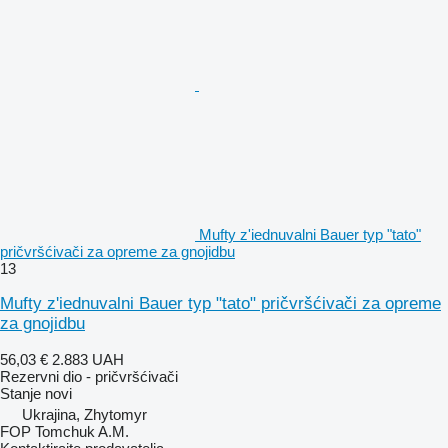
Mufty z'iednuvalni Bauer typ "tato"
pričvršćivači za opremе za gnojidbu
13
Mufty z'iednuvalni Bauer typ "tato" pričvršćivači za opreme
za gnojidbu
56,03 €
2.883 UAH
Rezervni dio - pričvršćivači
Stanje
novi
Ukrajina, Zhytomyr
FOP Tomchuk A.M.