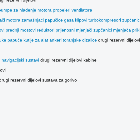
gi rezervni dijelovi
pumpe za hlađenje motora
propeleri ventilatora
ači motora
zamašnjaci
papučice gasa
klipovi
turbokompresori
zupčanici
ovi
prednji mostovi
reduktori
prijenosni mjenjači
zupčanici mjenjača
prik
uke
papuče
kutije za alat
ankeri toranjske dizalice
drugi rezervni dijelov
a
navigacijski sustavi
drugi rezervni dijelovi kabine
lovi
drugi rezervni dijelovi sustava za gorivo