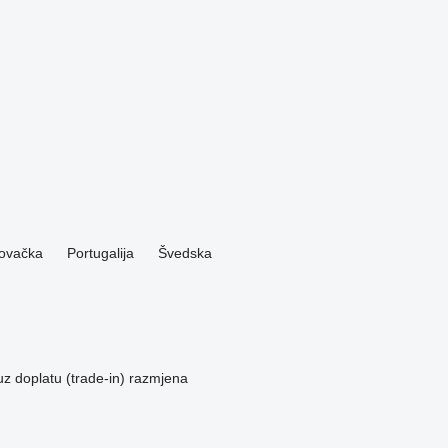
lovačka
Portugalija
Švedska
z doplatu (trade-in)
razmjena