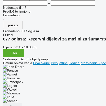
–
Nedostaju filtri?
Predložite izmjenu
Pronađeno:
-
prikaži
Pronađeno:
677 oglasa
Prikaži
677 oglasa:
Rezervni dijelovi za mašini za šumarst
Cijena:
23 € - 10.000 €
Filter
Sortiranje
:
Datum objavljivanja
Datum objavljivanja
Prvo skupe
Prvo jeftine
Godina proizvodnje - prv