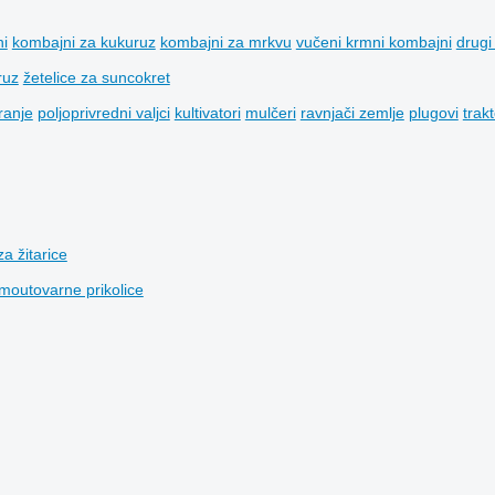
i
kombajni za kukuruz
kombajni za mrkvu
vučeni krmni kombajni
drugi
ruz
žetelice za suncokret
ranje
poljoprivredni valjci
kultivatori
mulčeri
ravnjači zemlje
plugovi
trak
za žitarice
moutovarne prikolice