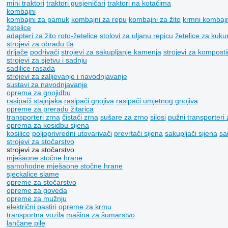
mini traktori
traktori gusjeničari
traktori na kotačima
kombajni
kombajni za pamuk
kombajni za repu
kombajni za žito
krmni kombajn
žetelice
adapteri za žito
roto-žetelice
stolovi za uljanu repicu
žetelice za kuku
strojevi za obradu tla
drljače
podrivači
strojevi za sakupljanje kamenja
strojevi za komposti
strojevi za sjetvu i sadnju
sadilice rasada
strojevi za zaliјеvanje i navodnjavanje
sustavi za navodnjavanje
oprema za gnojidbu
rasipači stajnjaka
rasipači gnojiva
rasipači umjetnog gnojiva
opreme za preradu žitarica
transporteri zrna
čistači zrna
sušare za zrno
silosi
pužni transporteri 
oprema za kosidbu sijena
kosilice
poljoprivredni utovarivači
prevrtači sijena
sakupljači sijena
sa
strojevi za stočarstvo
strojevi za stočarstvo
mješaone stočne hrane
samohodne mješaone stočne hrane
sjeckalice slame
opreme za stočarstvo
opreme za goveda
opreme za mužnju
električni pastiri
opreme za krmu
transportna vozila
mašina za šumarstvo
lančane pile