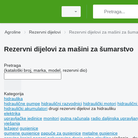
Agroline
Rezervni dijelovi
Rezervni dijelovi za mašini za šuma
Rezervni dijelovi za mašini za šumarstvo
Pretraga
(kataloški broj, marka, model, rezervni dio)
Kategorija
hidraulika
hidraulične pumpe
hidraulični razvodnici
hidraulički motori
hidraulični
hidraulički akumulatori
drugi rezervni dijelovi za hidrauliku
elektrika
upravljačke jedinice
monitori
putna računala
radio daljinska upravljan
vješanja
ležajevi
gusjenice
gumene gusjenice
papuče za gusjenice
metalne gusjenice