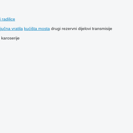
 radilice
ljučna vratila
kućišta mosta
drugi rezervni dijelovi transmisije
i karoserije