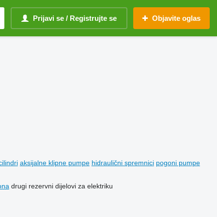
Prijavi se / Registrujte se
Objavite oglas
ilindri
aksijalne klipne pumpe
hidraulični spremnici
pogoni pumpe
ona
drugi rezervni dijelovi za elektriku