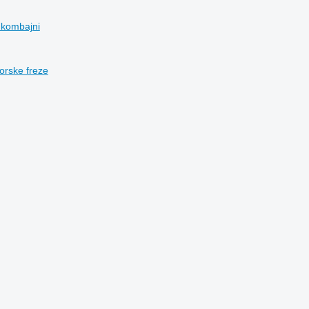
 kombajni
torske freze