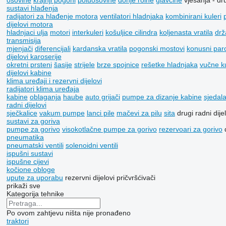
osovine
krajnji pogoni
poluosovine
donje rolne
glavčine
vješanja - dru
sustavi hlađenja
radijatori za hlađenje motora
ventilatori hladnjaka
kombinirani kuleri
dijelovi motora
hladnjaci ulja
motori
interkuleri
košuljice cilindra
koljenasta vratila
drž
transmisija
mjenjači
diferencijali
kardanska vratila
pogonski mostovi
konusni par
dijelovi karoserije
okretni prsteni
šasije
strijele
brze spojnice
rešetke hladnjaka
vučne k
dijelovi kabine
klima uređaji i rezervni dijelovi
radijatori klima uređaja
kabine
oblaganja
haube
auto grijači
pumpe za dizanje kabine
sjedal
radni dijelovi
sječkalice
vakum pumpe
lanci pile
mačevi za pilu
sita
drugi radni dije
sustavi za goriva
pumpe za gorivo
visokotlačne pumpe za gorivo
rezervoari za gorivo
pneumatika
pneumatski ventili
solenoidni ventili
ispušni sustavi
ispušne cijevi
kočione obloge
upute za uporabu
rezervni dijelovi
pričvršćivači
prikaži sve
Kategorija tehnike
Po ovom zahtjevu ništa nije pronađeno
traktori