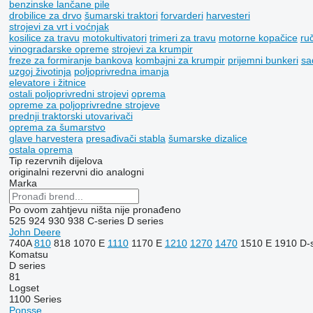
benzinske lančane pile
drobilice za drvo
šumarski traktori
forvarderi
harvesteri
strojevi za vrt i voćnjak
kosilice za travu
motokultivatori
trimeri za travu
motorne kopačice
ru
vinogradarske opreme
strojevi za krumpir
freze za formiranje bankova
kombajni za krumpir
prijemni bunkeri
sa
uzgoj životinja
poljoprivrednа imanjа
elevatore i žitnice
ostali poljoprivredni strojevi
oprema
opreme za poljoprivredne strojeve
prednji traktorski utovarivači
oprema za šumarstvo
glave harvestera
presađivači stabla
šumarske dizalice
ostala oprema
Tip rezervnih dijelova
originalni rezervni dio
analogni
Marka
Po ovom zahtjevu ništa nije pronađeno
525
924
930
938
C-series
D series
John Deere
740A
810
818
1070 E
1110
1170 E
1210
1270
1470
1510 E
1910
D-
Komatsu
D series
81
Logset
1100 Series
Ponsse