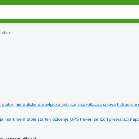
rstvo
 rotatori
hidrauličke upravljačke jedinice
visokotlačna crijeva
hidraulični c
ja
instrument table
starteri
ožičenje
GPS trekeri
senzori
pretvarači nap