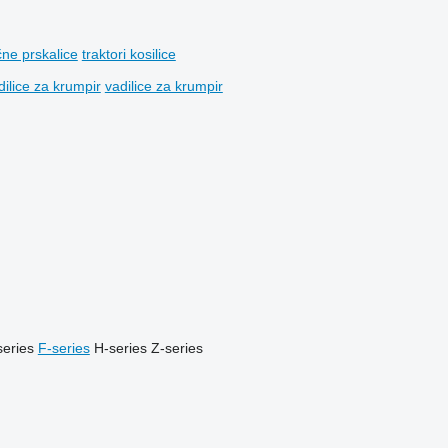
čne prskalice
traktori kosilice
dilice za krumpir
vadilice za krumpir
series
F-series
H-series
Z-series