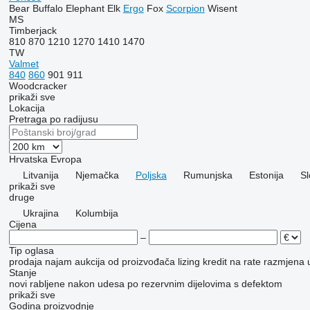
Bear
Buffalo
Elephant
Elk
Ergo
Fox
Scorpion
Wisent
MS
Timberjack
810
870
1210
1270
1410
1470
TW
Valmet
840
860
901
911
Woodcracker
prikaži sve
Lokacija
Pretraga po radijusu
Hrvatska
Evropa
Litvanija
Njemačka
Poljska
Rumunjska
Estonija
S
prikaži sve
druge
Ukrajina
Kolumbija
Cijena
–
Tip oglasa
prodaja
najam
aukcija
od proizvođača
lizing
kredit
na rate
razmjena u
Stanje
novi
rabljene
nakon udesa
po rezervnim dijelovima
s defektom
prikaži sve
Godina proizvodnje