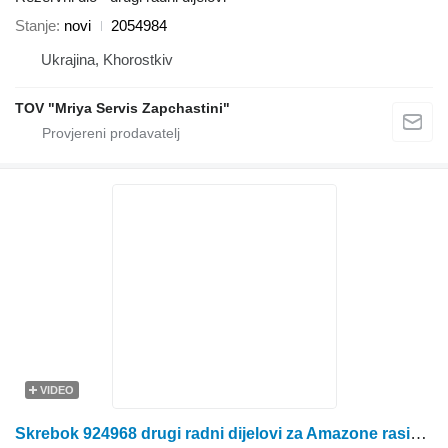
Stanje
novi
2054984
Ukrajina, Khorostkiv
TOV "Mriya Servis Zapchastini"
VIDEO
Skrebok 924968 drugi radni dijelovi za Amazone rasipača gnojiva