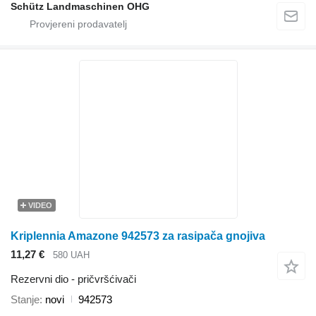
Schütz Landmaschinen OHG
VIDEO
Kriplennia Amazone 942573 za rasipača gnojiva
11,27 €
580 UAH
Rezervni dio - pričvršćivači
Stanje
novi
942573