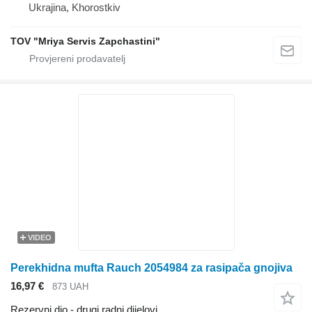
Ukrajina, Khorostkiv
TOV "Mriya Servis Zapchastini"
VIDEO
Perekhidna mufta Rauch 2054984 za rasipača gnojiva
16,97 €
873 UAH
Rezervni dio - drugi radni dijelovi