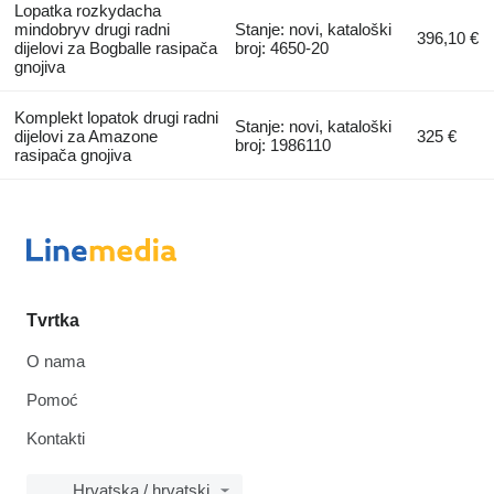
Lopatka rozkydacha
mindobryv drugi radni
Stanje: novi, kataloški
396,10 €
dijelovi za Bogballe rasipača
broj: 4650-20
gnojiva
Komplekt lopatok drugi radni
Stanje: novi, kataloški
dijelovi za Amazone
325 €
broj: 1986110
rasipača gnojiva
Tvrtka
O nama
Pomoć
Kontakti
Hrvatska / hrvatski