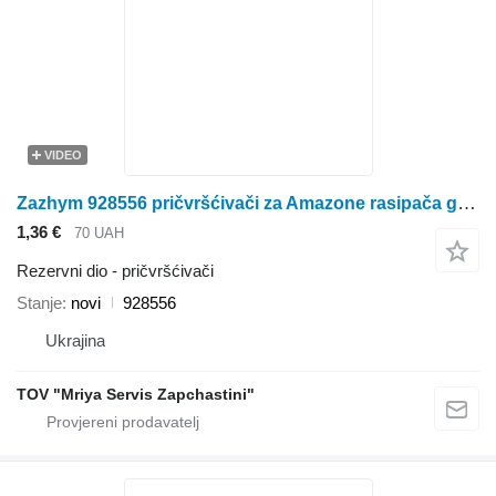
VIDEO
Zazhym 928556 pričvršćivači za Amazone rasipača gnojiva
1,36 €
70 UAH
Rezervni dio - pričvršćivači
Stanje
novi
928556
Ukrajina
TOV "Mriya Servis Zapchastini"