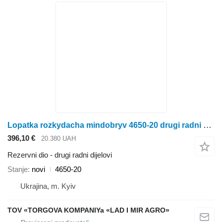
Lopatka rozkydacha mindobryv 4650-20 drugi radni dijelovi za Bogballe rasipača gnojiva
396,10 €
20.380 UAH
Rezervni dio - drugi radni dijelovi
Stanje
novi
4650-20
Ukrajina, m. Kyiv
TOV «TORGOVA KOMPANIYa «LAD I MIR AGRO»