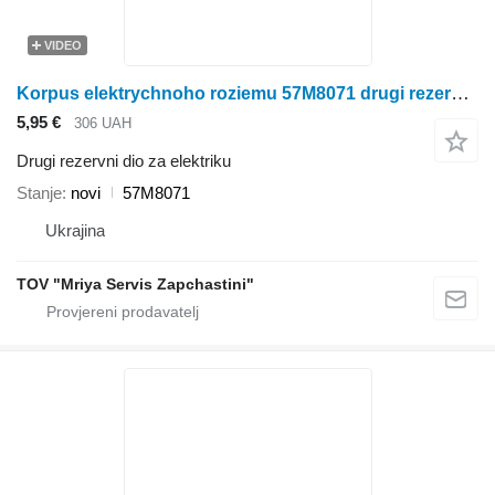
VIDEO
Korpus elektrychnoho roziemu 57M8071 drugi rezervni dio za elektriku za Amazone rasipača gnojiva
5,95 €
306 UAH
Drugi rezervni dio za elektriku
Stanje
novi
57M8071
Ukrajina
TOV "Mriya Servis Zapchastini"