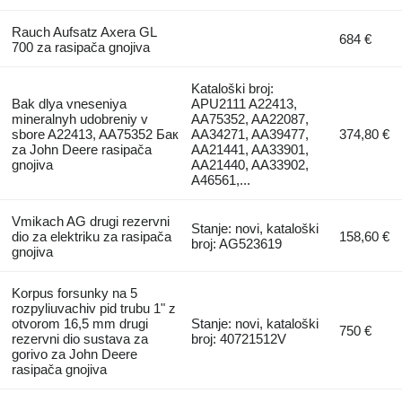
Rauch Aufsatz Axera GL
684 €
700 za rasipača gnojiva
Kataloški broj:
Bak dlya vneseniya
APU2111 A22413,
mineralnyh udobreniy v
AA75352, AA22087,
sbore A22413, AA75352 Бак
AA34271, AA39477,
374,80 €
za John Deere rasipača
AA21441, AA33901,
gnojiva
AA21440, AA33902,
A46561,...
Vmikach AG drugi rezervni
Stanje: novi, kataloški
dio za elektriku za rasipača
158,60 €
broj: AG523619
gnojiva
Korpus forsunky na 5
rozpyliuvachiv pid trubu 1" z
otvorom 16,5 mm drugi
Stanje: novi, kataloški
750 €
rezervni dio sustava za
broj: 40721512V
gorivo za John Deere
rasipača gnojiva