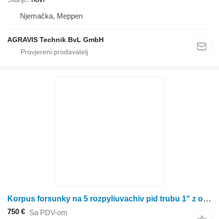
Njemačka, Meppen
AGRAVIS Technik BvL GmbH
Korpus forsunky na 5 rozpyliuvachiv pid trubu 1" z otvorom 16,5 mm 40721512V drugi rezervni dio sustava za gorivo za John Deere rasipača gnojiva
750 €
Sa PDV-om