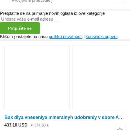
Pretplatite se na primanje novih oglasa iz ove kategorije
Potpišite se
Klikom pristajete na našu
politiku privatnosti
i
korisnički ugovor
.
Bak dlya vneseniya mineralnyh udobreniy v sbore A22413, AA75352 Bak APU2111 za John Deere rasipača gnojiva
433,10 USD
≈ 374,80 €