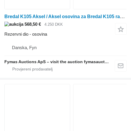
Bredal K105 Aksel / Aksel osovina za Bredal K105 rasipača gnojiva
568,50 €
4.250 DKK
Rezervni dio - osovina
Danska, Fyn
Fymas Auctions ApS – visit the auction fymasauctions.dk