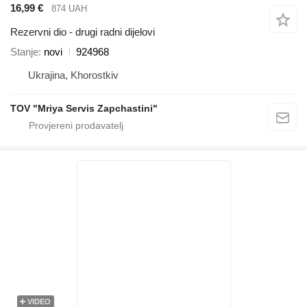
16,99 €
874 UAH
Rezervni dio - drugi radni dijelovi
Stanje
novi
924968
Ukrajina, Khorostkiv
TOV "Mriya Servis Zapchastini"
VIDEO