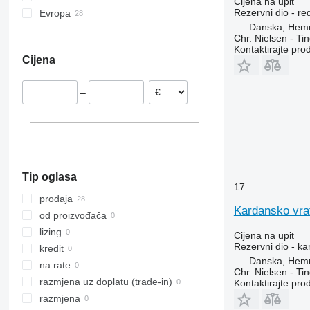
Cijena na upit
Rezervni dio - re
Evropa
Danska, Hem
Danska
Chr. Nielsen - T
Poljska
Kontaktirajte pro
Cijena
–
Tip oglasa
17
prodaja
Kardansko vra
od proizvođača
lizing
Cijena na upit
Rezervni dio - ka
kredit
Danska, Hem
na rate
Chr. Nielsen - T
razmjena uz doplatu (trade-in)
Kontaktirajte pro
razmjena