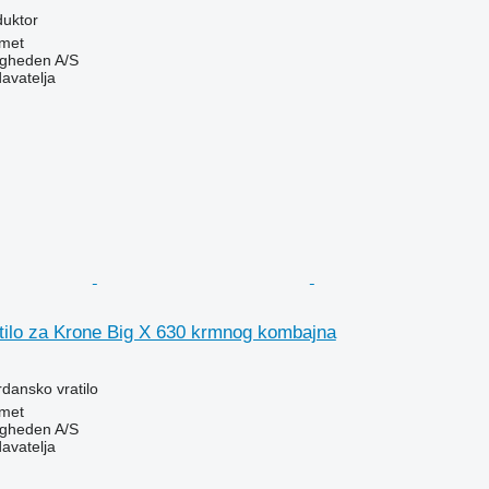
duktor
met
ingheden A/S
davatelja
tilo za Krone Big X 630 krmnog kombajna
rdansko vratilo
met
ingheden A/S
davatelja