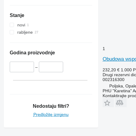
Stanje
novi
rabljene
1
Godina proizvodnje
Obudowa wspor
–
232,20 €
1.000 
Drugi rezervni di
002316300
Poljska, Opal
PHU "Karetina" A
Kontaktirajte pro
Nedostaju filtri?
Predložite izmjenu