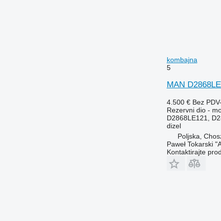
kombajna
5
MAN D2868LE 
4.500 €
Bez PDV
Rezervni dio - mo
D2868LE121, D2
dizel
Poljska, Cho
Paweł Tokarski "
Kontaktirajte pro