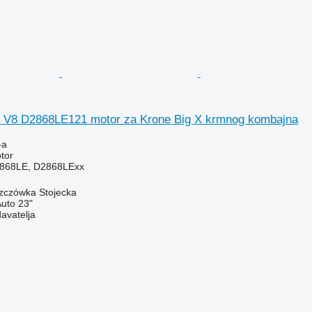
V8 D2868LE121 motor za Krone Big X krmnog kombajna
-a
tor
868LE, D2868LExx
szczówka Stojecka
Auto 23"
davatelja