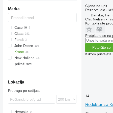
Cijena na upit
Marka
Rezervni dio - kr
Danska, Hem
Chr. Nielsen - T
Kontaktirajte pro
Case IH
Claas
Pretplatite se na
Fendt
Dominator
D-series
John Deere
Jaguar
Katana
Potpišite se
Krone
Lexion
7200
Klikom pristajet
New Holland
Tucano
7250
Big M
30
prikaži sve
7300
Big X
CR
7350
FR
Big X 630
7400
FX
Lokacija
7450
TN
7500
Pretraga po radijusu
7700
14
7800
Reduktor za K
8600
Hrvatska