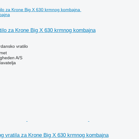
bajna
tilo za Krone Big X 630 krmnog kombajna
rdansko vratilo
met
ingheden A/S
davatelja
og vratila za Krone Big X 630 krmnog kombajna