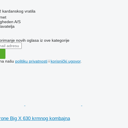
iž kardanskog vratila
met
ingheden A/S
davatelja
 primanje novih oglasa iz ove kategorije
e na našu
politiku privatnosti
i
korisnički ugovor
.
rone Big X 630 krmnog kombajna