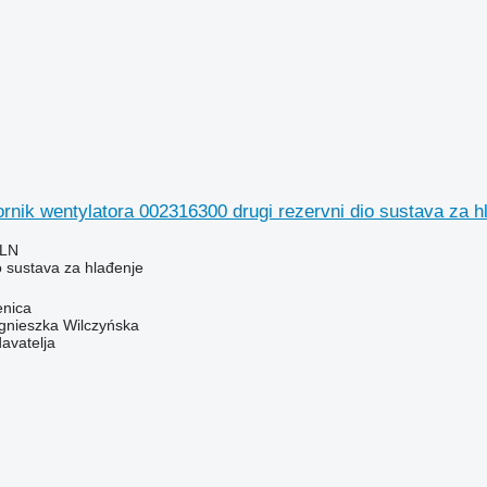
nik wentylatora 002316300 drugi rezervni dio sustava za h
PLN
o sustava za hlađenje
enica
gnieszka Wilczyńska
davatelja