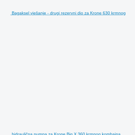
Bagaksel vješanje - drugi rezervni dio za Krone 630 krmnog
hidraulična pumpa za Krone Big X 360 krmnog kombajna