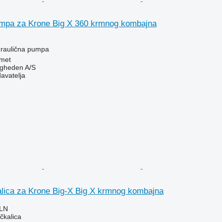
umpa za Krone Big X 360 krmnog kombajna
idraulična pumpa
met
ingheden A/S
davatelja
alica za Krone Big-X Big X krmnog kombajna
PLN
čkalica