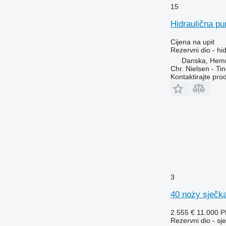
15
Hidraulična p
Cijena na upit
Rezervni dio - h
Danska, Hem
Chr. Nielsen - T
Kontaktirajte pro
3
40 noży sječk
2.555 €
11.000 
Rezervni dio - sje