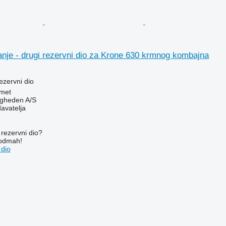
nje - drugi rezervni dio za Krone 630 krmnog kombajna
ezervni dio
met
ingheden A/S
davatelja
rezervni dio?
 odmah!
 dio