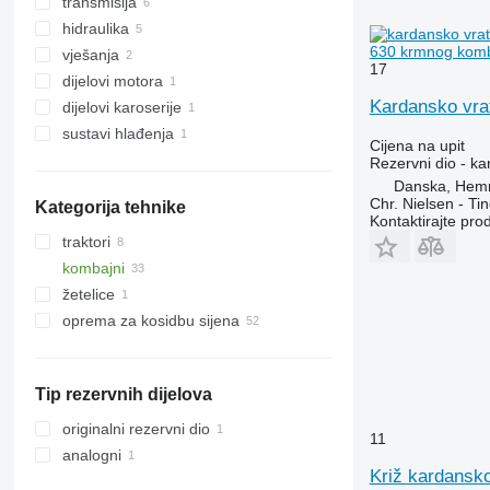
transmisija
sječkalice
hidraulika
drugi radni dijelovi
mjenjači
630 krmnog kom
vješanja
kardanska vratila
hidraulički motori
17
dijelovi motora
križevi kardanskog vratila
hidraulične pumpe
glavčine
Kardansko vra
dijelovi karoserije
reduktori
hidraulični razvodnici
vješanja - drugi rezervni dijelovi
motori
sustavi hlađenja
vučne kuke
Cijena na upit
drugi rezervni dijelovi sustava za
Rezervni dio - ka
hlađenje
Danska, Hem
Chr. Nielsen - T
Kategorija tehnike
Kontaktirajte pro
traktori
kombajni
traktori na kotačima
žetelice
kombajni za žito
oprema za kosidbu sijena
krmni kombajni
žetelice za kukuruz
kosilice
prevrtači sijena
Tip rezervnih dijelova
originalni rezervni dio
11
analogni
Križ kardansk