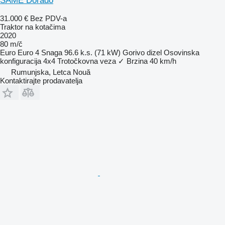
SAME Dorado
31.000 €
Bez PDV-a
Traktor na kotačima
2020
80 m/č
Euro
Euro 4
Snaga
96.6 k.s. (71 kW)
Gorivo
dizel
Osovinska
konfiguracija
4x4
Trotočkovna veza
✓
Brzina
40 km/h
Rumunjska, Letca Nouă
Kontaktirajte prodavatelja